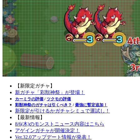
【新限定ガチャ】
新ガチャ「彩獣神祭」が登場！
カーミラの評価
/
ツクモの評価
彩獣神祭のガチャは引くべき？
/
最強に暫定追加！
新限定が引けるかガチャシミュで運試し！
【最新情報】
8/6(木)のモンストニュース内容はこちら
アゲインガチャが開催決定！
Ver.32.0アップデート情報が発表！