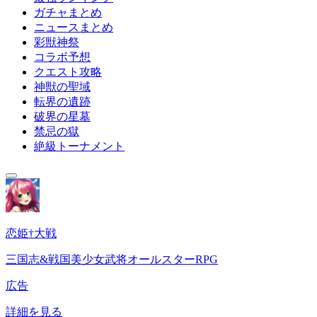
ガチャまとめ
ニュースまとめ
彩獣神祭
コラボ予想
クエスト攻略
神獣の聖域
転界の遺跡
破界の星墓
禁忌の獄
絶級トーナメント
恋姫†大戦
三国志&戦国美少女武将オールスターRPG
広告
詳細を見る