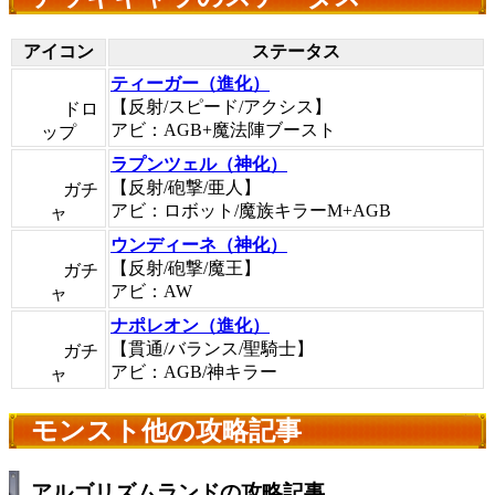
アイコン
ステータス
ティーガー（進化）
【反射/スピード/アクシス】
ドロ
アビ：AGB+魔法陣ブースト
ップ
ラプンツェル（神化）
【反射/砲撃/亜人】
ガチ
アビ：ロボット/魔族キラーM+AGB
ャ
ウンディーネ（神化）
【反射/砲撃/魔王】
ガチ
アビ：AW
ャ
ナポレオン（進化）
【貫通/バランス/聖騎士】
ガチ
アビ：AGB/神キラー
ャ
モンスト他の攻略記事
アルゴリズムランドの攻略記事