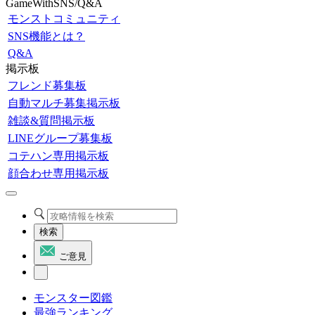
GameWithSNS/Q&A
モンストコミュニティ
SNS機能とは？
Q&A
掲示板
フレンド募集板
自動マルチ募集掲示板
雑談&質問掲示板
LINEグループ募集板
コテハン専用掲示板
顔合わせ専用掲示板
検索
ご意見
モンスター図鑑
最強ランキング