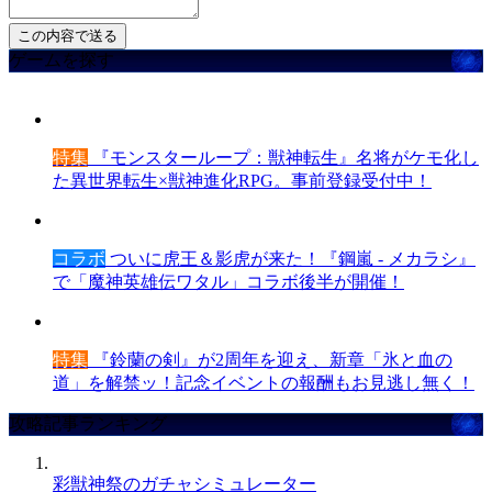
ゲームを探す
特集
『モンスターループ：獣神転生』名将がケモ化し
た異世界転生×獣神進化RPG。事前登録受付中！
コラボ
ついに虎王＆影虎が来た！『鋼嵐 - メカラシ』
で「魔神英雄伝ワタル」コラボ後半が開催！
特集
『鈴蘭の剣』が2周年を迎え、新章「氷と血の
道」を解禁ッ！記念イベントの報酬もお見逃し無く！
攻略記事ランキング
彩獣神祭のガチャシミュレーター