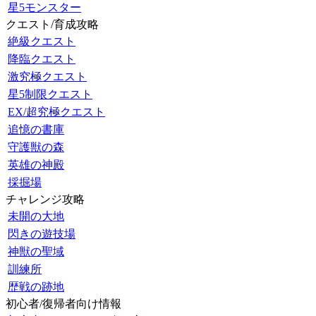
星5モンスター
クエスト/育成攻略
絶級クエスト
降臨クエスト
激究極クエスト
星5制限クエスト
EX/超究極クエスト
追憶の書庫
守護獣の森
英雄の神殿
採掘場
チャレンジ攻略
未開の大地
閃きの遊技場
神獣の聖域
訓練所
歴戦の跡地
初心者/復帰者向け情報