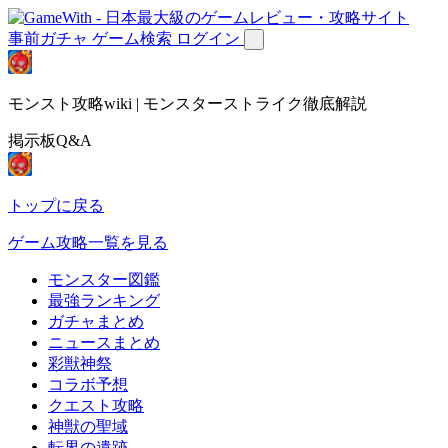
事前ガチャ
ゲーム検索
ログイン
モンスト攻略wiki | モンスターストライク徹底解説
掲示板Q&A
トップに戻る
ゲーム攻略一覧を見る
モンスター図鑑
最強ランキング
ガチャまとめ
ニュースまとめ
彩獣神祭
コラボ予想
クエスト攻略
神獣の聖域
転界の遺跡