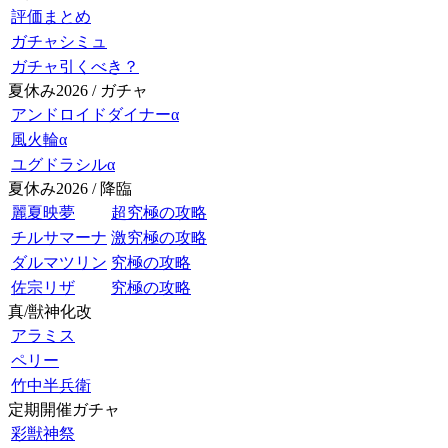
評価まとめ
ガチャシミュ
ガチャ引くべき？
夏休み2026 / ガチャ
アンドロイドダイナーα
風火輪α
ユグドラシルα
夏休み2026 / 降臨
麗夏映夢
超究極の攻略
チルサマーナ
激究極の攻略
ダルマツリン
究極の攻略
佐宗リザ
究極の攻略
真/獣神化改
アラミス
ペリー
竹中半兵衛
定期開催ガチャ
彩獣神祭