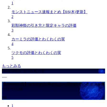
1
モンストニュース速報まとめ【8/6(木)更新】
2
彩獣神祭の引き方と限定キャラの評価
3
カーミラの評価とわくわくの実
4
ツクモの評価とわくわくの実
5
もっとみる
GameWithからのお知らせ
【Amazon7月】おすすめ記事からよく買われているコントロ
ーラーTOP4
PR
1