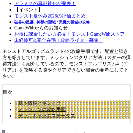
アラミスの真獣神化が発表！
【イベント】
モンスト夏休み2026の評価まとめ
破界の星墓
/
神獣の聖域
/
天魔の孤城の攻略
GameWithからのお知らせ
お得に課金したい方必見！モンストGameWithストア
未経験可&完全在宅！攻略ライター募集！
モンストアルゴリズムランド4の攻略手順です。配置と弾き
方を紹介しています。ミッションのクリア方法（スターの獲
得方法）も紹介しているので、モンストアルゴリズム4（エ
リア1）を攻略する際やクリアできない場合の参考にして下
さい。
目次
基本情報とギミック
ミッションの攻略手順
デッキキャラのステータス