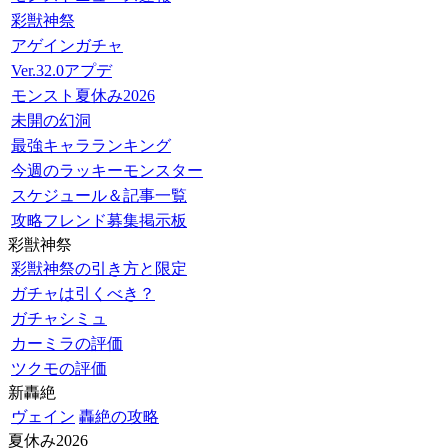
彩獣神祭
アゲインガチャ
Ver.32.0アプデ
モンスト夏休み2026
未開の幻洞
最強キャラランキング
今週のラッキーモンスター
スケジュール＆記事一覧
攻略フレンド募集掲示板
彩獣神祭
彩獣神祭の引き方と限定
ガチャは引くべき？
ガチャシミュ
カーミラの評価
ツクモの評価
新轟絶
ヴェイン
轟絶の攻略
夏休み2026