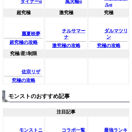
ダイナーα
風火輪α
ルα
超究極
激究極
究極
チルサマー
ダルマツリ
麗夏映夢
ナ
ン
超究極の攻略
激究極の攻略
究極の攻略
究極/星5制限
佐宗リザ
究極の攻略
モンストのおすすめ記事
注目記事
モンストニ
コラボ一覧
最強ランキ