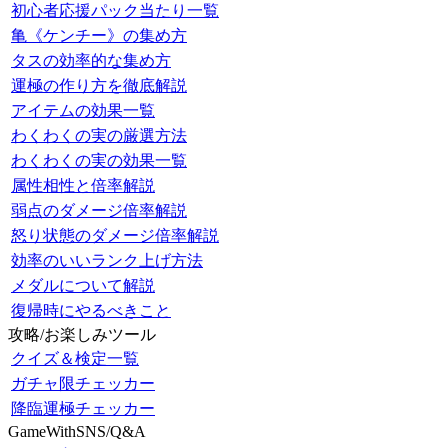
初心者応援パック当たり一覧
亀《ケンチー》の集め方
タスの効率的な集め方
運極の作り方を徹底解説
アイテムの効果一覧
わくわくの実の厳選方法
わくわくの実の効果一覧
属性相性と倍率解説
弱点のダメージ倍率解説
怒り状態のダメージ倍率解説
効率のいいランク上げ方法
メダルについて解説
復帰時にやるべきこと
攻略/お楽しみツール
クイズ＆検定一覧
ガチャ限チェッカー
降臨運極チェッカー
GameWithSNS/Q&A