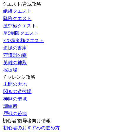
クエスト/育成攻略
絶級クエスト
降臨クエスト
激究極クエスト
星5制限クエスト
EX/超究極クエスト
追憶の書庫
守護獣の森
英雄の神殿
採掘場
チャレンジ攻略
未開の大地
閃きの遊技場
神獣の聖域
訓練所
歴戦の跡地
初心者/復帰者向け情報
初心者のおすすめの進め方