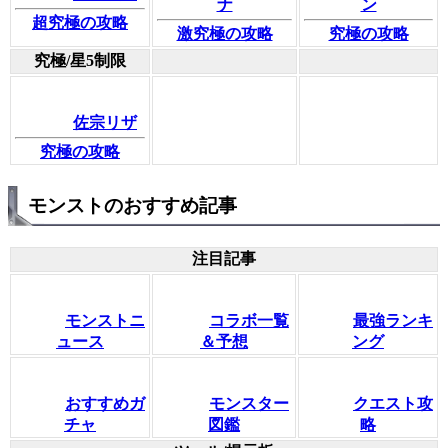
ナ
ン
超究極の攻略
激究極の攻略
究極の攻略
究極/星5制限
佐宗リザ
究極の攻略
モンストのおすすめ記事
注目記事
モンストニ
コラボ一覧
最強ランキ
ュース
＆予想
ング
おすすめガ
モンスター
クエスト攻
チャ
図鑑
略