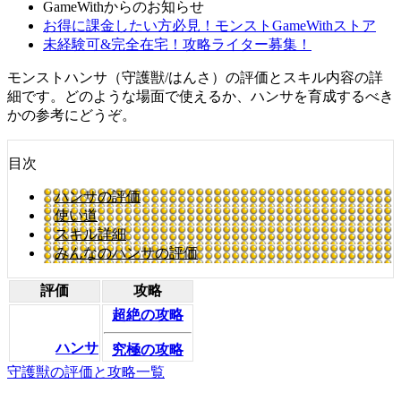
GameWithからのお知らせ
お得に課金したい方必見！モンストGameWithストア
未経験可&完全在宅！攻略ライター募集！
モンストハンサ（守護獣/はんさ）の評価とスキル内容の詳
細です。どのような場面で使えるか、ハンサを育成するべき
かの参考にどうぞ。
目次
ハンサの評価
使い道
スキル詳細
みんなのハンサの評価
評価
攻略
超絶の攻略
ハンサ
究極の攻略
守護獣の評価と攻略一覧