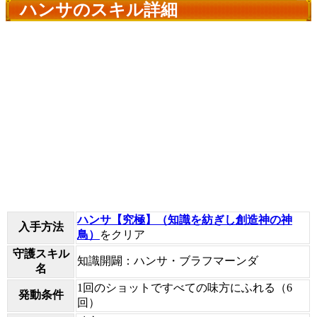
ハンサのスキル詳細
ハンサ【究極】（知識を紡ぎし創造神の神
入手方法
鳥）
をクリア
守護スキル
知識開闢：ハンサ・ブラフマーンダ
名
1回のショットですべての味方にふれる（6
発動条件
回）