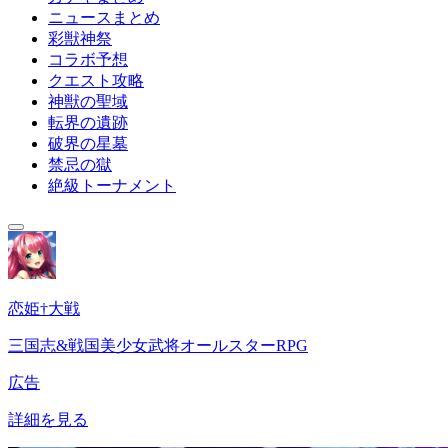
ニュースまとめ
彩獣神祭
コラボ予想
クエスト攻略
神獣の聖域
転界の遺跡
破界の星墓
禁忌の獄
絶級トーナメント
恋姫†大戦
三国志&戦国美少女武将オールスターRPG
広告
詳細を見る