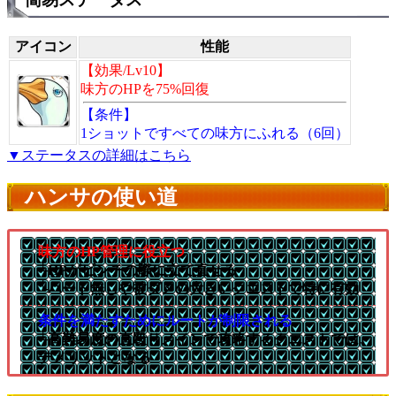
アイコン
性能
【効果/Lv10】
味方のHPを75%回復
【条件】
1ショットですべての味方にふれる（6回）
▼ステータスの詳細はこちら
ハンサの使い道
味方のHP管理に役立つ
└HPがピンチの際に立て直せる
└ハート無しや被ダメの大きいクエストで特に有効
条件を満たすためにルートが制限される
└高難易度の直殴りメインで攻略するクエストでは、
デメリットとなる