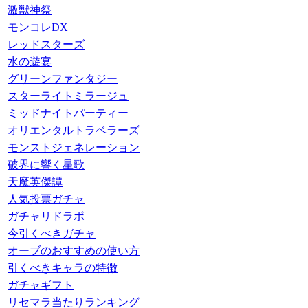
激獣神祭
モンコレDX
レッドスターズ
水の遊宴
グリーンファンタジー
スターライトミラージュ
ミッドナイトパーティー
オリエンタルトラベラーズ
モンストジェネレーション
破界に響く星歌
天魔英傑譚
人気投票ガチャ
ガチャリドラボ
今引くべきガチャ
オーブのおすすめの使い方
引くべきキャラの特徴
ガチャギフト
リセマラ当たりランキング