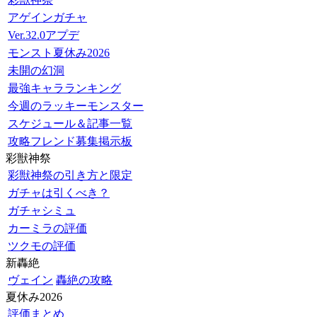
アゲインガチャ
Ver.32.0アプデ
モンスト夏休み2026
未開の幻洞
最強キャラランキング
今週のラッキーモンスター
スケジュール＆記事一覧
攻略フレンド募集掲示板
彩獣神祭
彩獣神祭の引き方と限定
ガチャは引くべき？
ガチャシミュ
カーミラの評価
ツクモの評価
新轟絶
ヴェイン
轟絶の攻略
夏休み2026
評価まとめ