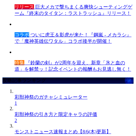
リリース
巨大メカで撃ちまくる爽快シューティングゲ
ーム『終末のタイタン：ラストラッシュ』リリース！
コラボ
ついに虎王＆影虎が来た！『鋼嵐 - メカラシ』
で「魔神英雄伝ワタル」コラボ後半が開催！
特集
『鈴蘭の剣』が2周年を迎え、新章「氷と血の
道」を解禁ッ！記念イベントの報酬もお見逃し無く！
攻略記事ランキング
彩獣神祭のガチャシミュレーター
1
彩獣神祭の引き方と限定キャラの評価
2
モンストニュース速報まとめ【8/6(木)更新】