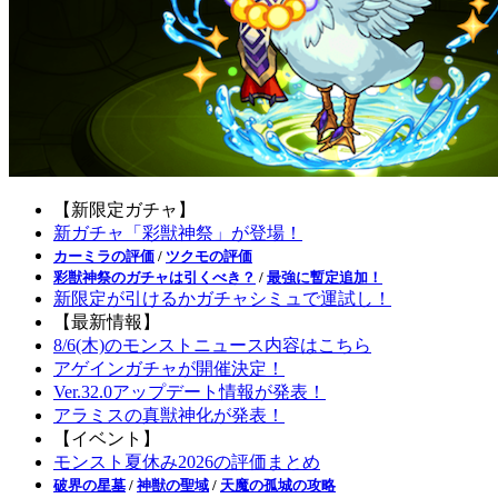
【新限定ガチャ】
新ガチャ「彩獣神祭」が登場！
カーミラの評価
/
ツクモの評価
彩獣神祭のガチャは引くべき？
/
最強に暫定追加！
新限定が引けるかガチャシミュで運試し！
【最新情報】
8/6(木)のモンストニュース内容はこちら
アゲインガチャが開催決定！
Ver.32.0アップデート情報が発表！
アラミスの真獣神化が発表！
【イベント】
モンスト夏休み2026の評価まとめ
破界の星墓
/
神獣の聖域
/
天魔の孤城の攻略