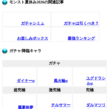
モンスト夏休み2026の関連記事
ガチャシミュ
ガチャは引くべき？
お楽しみボックス
最強ランキング
ガチャ/降臨キャラ
ガチャ
ユグドラシ
ダイナーα
風火輪α
ルα
超究極
激究極
究極
チルサマー
ダルマツリ
麗夏映夢