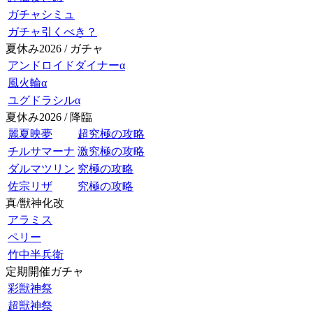
ガチャシミュ
ガチャ引くべき？
夏休み2026 / ガチャ
アンドロイドダイナーα
風火輪α
ユグドラシルα
夏休み2026 / 降臨
麗夏映夢
超究極の攻略
チルサマーナ
激究極の攻略
ダルマツリン
究極の攻略
佐宗リザ
究極の攻略
真/獣神化改
アラミス
ペリー
竹中半兵衛
定期開催ガチャ
彩獣神祭
超獣神祭