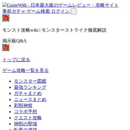
事前ガチャ
ゲーム検索
ログイン
モンスト攻略wiki | モンスターストライク徹底解説
掲示板Q&A
トップに戻る
ゲーム攻略一覧を見る
モンスター図鑑
最強ランキング
ガチャまとめ
ニュースまとめ
彩獣神祭
コラボ予想
クエスト攻略
神獣の聖域
転界の遺跡