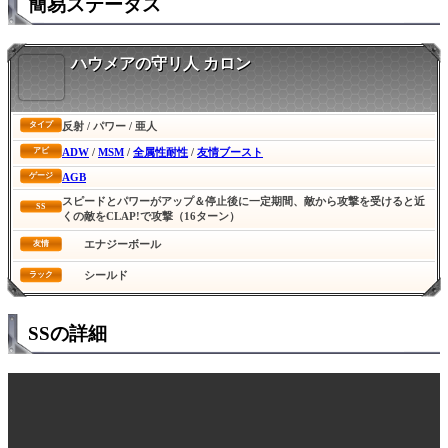
簡易ステータス
ハウメアの守リ人 カロン
反射 / パワー / 亜人
タイプ
ADW
/
MSM
/
全属性耐性
/
友情ブースト
アビ
AGB
ゲージ
スピードとパワーがアップ＆停止後に一定期間、敵から攻撃を受けると近
SS
くの敵をCLAP!で攻撃（16ターン）
エナジーボール
友情
シールド
ラック
SSの詳細