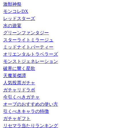
激獣神祭
モンコレDX
レッドスターズ
水の遊宴
グリーンファンタジー
スターライトミラージュ
ミッドナイトパーティー
オリエンタルトラベラーズ
モンストジェネレーション
破界に響く星歌
天魔英傑譚
人気投票ガチャ
ガチャリドラボ
今引くべきガチャ
オーブのおすすめの使い方
引くべきキャラの特徴
ガチャギフト
リセマラ当たりランキング