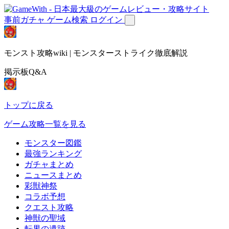
事前ガチャ
ゲーム検索
ログイン
モンスト攻略wiki | モンスターストライク徹底解説
掲示板Q&A
トップに戻る
ゲーム攻略一覧を見る
モンスター図鑑
最強ランキング
ガチャまとめ
ニュースまとめ
彩獣神祭
コラボ予想
クエスト攻略
神獣の聖域
転界の遺跡