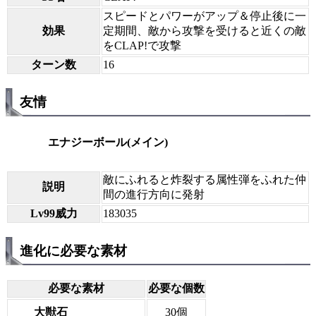
スピードとパワーがアップ＆停止後に一
効果
定期間、敵から攻撃を受けると近くの敵
をCLAP!で攻撃
ターン数
16
友情
エナジーボール(メイン)
敵にふれると炸裂する属性弾をふれた仲
説明
間の進行方向に発射
Lv99威力
183035
進化に必要な素材
必要な素材
必要な個数
大獣石
30個