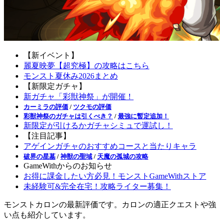
【新イベント】
麗夏映夢【超究極】の攻略はこちら
モンスト夏休み2026まとめ
【新限定ガチャ】
新ガチャ「彩獣神祭」が開催！
カーミラの評価
/
ツクモの評価
彩獣神祭のガチャは引くべき？
/
最強に暫定追加！
新限定が引けるかガチャシミュで運試し！
【注目記事】
アゲインガチャのおすすめコースと当たりキャラ
破界の星墓
/
神獣の聖域
/
天魔の孤城の攻略
GameWithからのお知らせ
お得に課金したい方必見！モンストGameWithストア
未経験可&完全在宅！攻略ライター募集！
モンストカロンの最新評価です。カロンの適正クエストや強
い点も紹介しています。