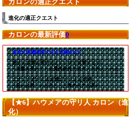
カロンの適正クエスト
進化の適正クエスト
カロンの最新評価
0
直近の高難易度で主な活躍がない
敵から攻撃を受けるとCLAPで攻撃するSS
└攻撃を受けても全属性耐性で被ダメを抑えられる
エナジーボール＆友情ブーストを所持
└扱いは難しいが当たった際の火力が高い
【★6】ハウメアの守リ人 カロン（進
化）