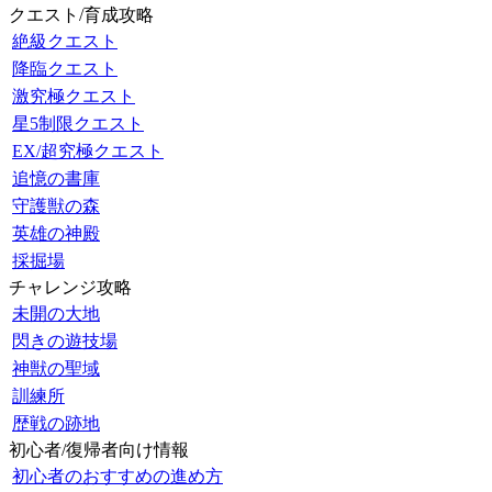
クエスト/育成攻略
絶級クエスト
降臨クエスト
激究極クエスト
星5制限クエスト
EX/超究極クエスト
追憶の書庫
守護獣の森
英雄の神殿
採掘場
チャレンジ攻略
未開の大地
閃きの遊技場
神獣の聖域
訓練所
歴戦の跡地
初心者/復帰者向け情報
初心者のおすすめの進め方