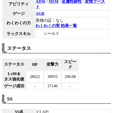
ADW
/
MSM
/
全属性耐性
/
友情ブース
アビリティ
ト
ゲージ
AGB
英雄の証：なし
わくわくの力
わくわくの実 効果一覧
シールド
ラックスキル
ステータス
スピー
ステータス
攻撃力
HP
ド
Lv99＆
28622
30955
296.08
タス強化後
ゲージ成功
-
37146
-
SS
SS名
CLAP!