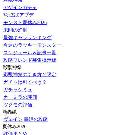
アゲインガチャ
Ver.32.0アプデ
モンスト夏休み2026
未開の幻洞
最強キャラランキング
今週のラッキーモンスター
スケジュール＆記事一覧
攻略フレンド募集掲示板
彩獣神祭
彩獣神祭の引き方と限定
ガチャは引くべき？
ガチャシミュ
カーミラの評価
ツクモの評価
新轟絶
ヴェイン
轟絶の攻略
夏休み2026
評価まとめ