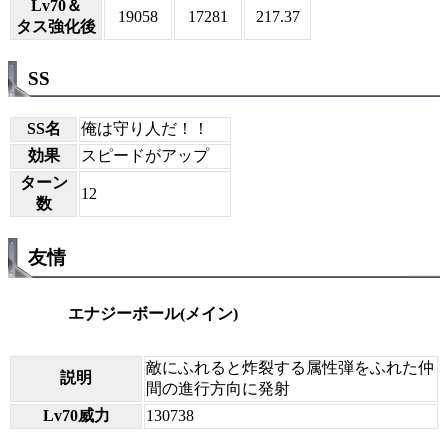
Lv70＆
19058
17281
217.37
タス強化後
SS
SS名
俺は守り人だ！！
効果
スピードがアップ
ターン
12
数
友情
エナジーボール(メイン)
敵にふれると炸裂する属性弾をふれた仲
説明
間の進行方向に発射
Lv70威力
130738