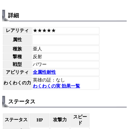
詳細
レアリティ
★★★★★
属性
種族
亜人
撃種
反射
戦型
パワー
アビリティ
全属性耐性
英雄の証：なし
わくわくの力
わくわくの実 効果一覧
ステータス
スピー
ステータス
攻撃力
HP
ド