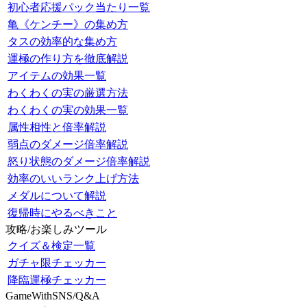
初心者応援パック当たり一覧
亀《ケンチー》の集め方
タスの効率的な集め方
運極の作り方を徹底解説
アイテムの効果一覧
わくわくの実の厳選方法
わくわくの実の効果一覧
属性相性と倍率解説
弱点のダメージ倍率解説
怒り状態のダメージ倍率解説
効率のいいランク上げ方法
メダルについて解説
復帰時にやるべきこと
攻略/お楽しみツール
クイズ＆検定一覧
ガチャ限チェッカー
降臨運極チェッカー
GameWithSNS/Q&A