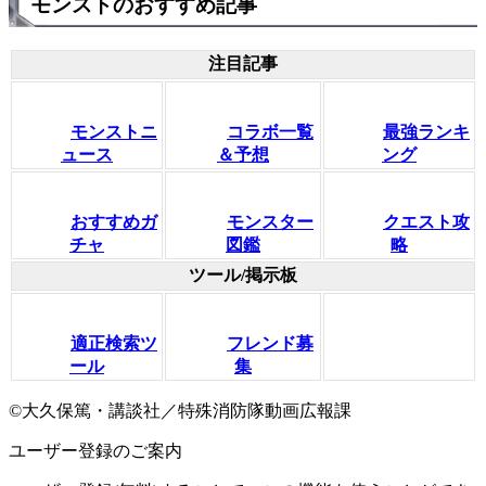
モンストのおすすめ記事
注目記事
モンストニ
コラボ一覧
最強ランキ
ュース
＆予想
ング
おすすめガ
モンスター
クエスト攻
チャ
図鑑
略
ツール/掲示板
適正検索ツ
フレンド募
ール
集
©大久保篤・講談社／特殊消防隊動画広報課
ユーザー登録のご案内