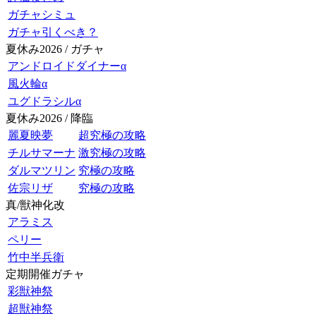
ガチャシミュ
ガチャ引くべき？
夏休み2026 / ガチャ
アンドロイドダイナーα
風火輪α
ユグドラシルα
夏休み2026 / 降臨
麗夏映夢
超究極の攻略
チルサマーナ
激究極の攻略
ダルマツリン
究極の攻略
佐宗リザ
究極の攻略
真/獣神化改
アラミス
ペリー
竹中半兵衛
定期開催ガチャ
彩獣神祭
超獣神祭