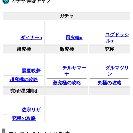
ガチャ/降臨キャラ
ガチャ
ユグドラシ
ダイナーα
風火輪α
ルα
超究極
激究極
究極
チルサマー
ダルマツリ
麗夏映夢
ナ
ン
超究極の攻略
激究極の攻略
究極の攻略
究極/星5制限
佐宗リザ
究極の攻略