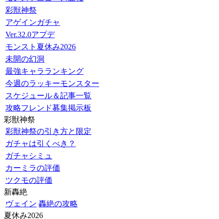
彩獣神祭
アゲインガチャ
Ver.32.0アプデ
モンスト夏休み2026
未開の幻洞
最強キャラランキング
今週のラッキーモンスター
スケジュール＆記事一覧
攻略フレンド募集掲示板
彩獣神祭
彩獣神祭の引き方と限定
ガチャは引くべき？
ガチャシミュ
カーミラの評価
ツクモの評価
新轟絶
ヴェイン
轟絶の攻略
夏休み2026