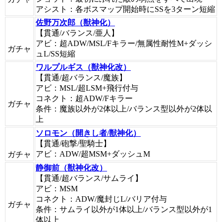
アシスト：各ボスマップ開始時にSSを3ターン短縮
佐野万次郎（獣神化）
【貫通/バランス/亜人】
アビ：超ADW/MSL/Fキラー/無属性耐性M+ダッシ
ガチャ
ュL/SS短縮
ワルプルギス（獣神化改）
【貫通/超バランス/魔族】
アビ：MSL/超LSM+飛行付与
コネクト：超ADW/Fキラー
ガチャ
条件：魔族以外が2体以上/バランス型以外が2体以
上
ソロモン（開きし者/獣神化）
【貫通/砲撃/聖騎士】
アビ：ADW/超MSM+ダッシュM
ガチャ
静御前（獣神化改）
【貫通/超バランス/サムライ】
アビ：MSM
コネクト：ADW/魔封じL/バリア付与
ガチャ
条件：サムライ以外が1体以上/バランス型以外が1
体以上