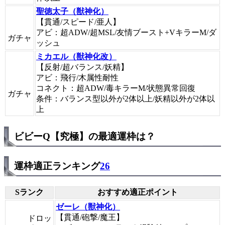
聖徳太子（獣神化）
【貫通/スピード/亜人】
アビ：超ADW/超MSL/友情ブースト+VキラーM/ダ
ガチャ
ッシュ
ミカエル（獣神化改）
【反射/超バランス/妖精】
アビ：飛行/木属性耐性
コネクト：超ADW/毒キラーM/状態異常回復
ガチャ
条件：バランス型以外が2体以上/妖精以外が2体以
上
ビビーQ【究極】の最適運枠は？
運枠適正ランキング
26
Sランク
おすすめ適正ポイント
ゼーレ（獣神化）
【貫通/砲撃/魔王】
ドロッ