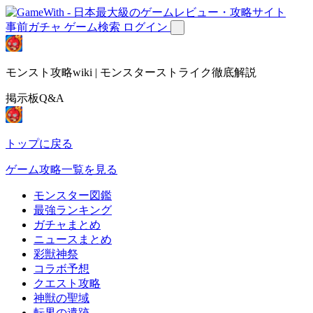
事前ガチャ
ゲーム検索
ログイン
モンスト攻略wiki | モンスターストライク徹底解説
掲示板Q&A
トップに戻る
ゲーム攻略一覧を見る
モンスター図鑑
最強ランキング
ガチャまとめ
ニュースまとめ
彩獣神祭
コラボ予想
クエスト攻略
神獣の聖域
転界の遺跡