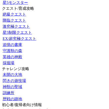
星5モンスター
クエスト/育成攻略
絶級クエスト
降臨クエスト
激究極クエスト
星5制限クエスト
EX/超究極クエスト
追憶の書庫
守護獣の森
英雄の神殿
採掘場
チャレンジ攻略
未開の大地
閃きの遊技場
神獣の聖域
訓練所
歴戦の跡地
初心者/復帰者向け情報