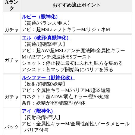
Aラン
おすすめ適正ポイント
ク
ルビー（獣神化）
【貫通/バランス/亜人】
アビ：超MSL/レフトキラーM/リジェネM
ガチャ
エル（破邪/真獣神化）
【貫通/超砲撃/亜人】
アビ：超AW/超MSL/アンチ魔法陣/全属性キラー
M+AB/アンチ減速床/SSブースト
ガチャ
ショット：停止後に最初にふれた味方を集める
アシスト：各マップ開始時にバリアを張る
ルシファー（獣神化改）
【反射/超砲撃/妖精】
アビ：全属性キラーM/バリアM/超SS短縮
コネクト：超ADW/弱点キラー/壁SS短縮
ガチャ
条件：妖精が4体/砲撃型が4体
アイ（獣神化）
【反射/砲撃/亜人】
アビ：全属性キラーM/全属性耐性/ノーダメヒール
パック
+バリア付与