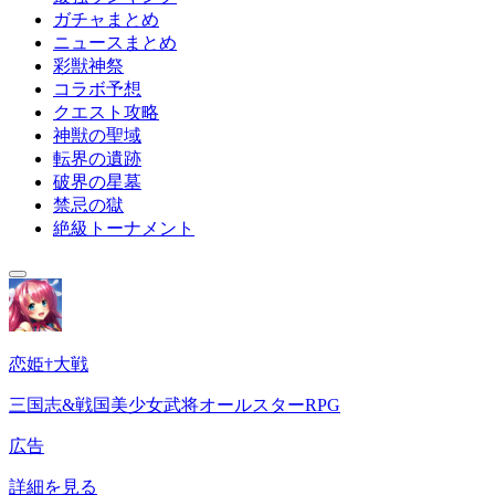
ガチャまとめ
ニュースまとめ
彩獣神祭
コラボ予想
クエスト攻略
神獣の聖域
転界の遺跡
破界の星墓
禁忌の獄
絶級トーナメント
恋姫†大戦
三国志&戦国美少女武将オールスターRPG
広告
詳細を見る