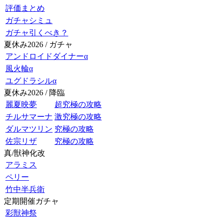
評価まとめ
ガチャシミュ
ガチャ引くべき？
夏休み2026 / ガチャ
アンドロイドダイナーα
風火輪α
ユグドラシルα
夏休み2026 / 降臨
麗夏映夢
超究極の攻略
チルサマーナ
激究極の攻略
ダルマツリン
究極の攻略
佐宗リザ
究極の攻略
真/獣神化改
アラミス
ペリー
竹中半兵衛
定期開催ガチャ
彩獣神祭