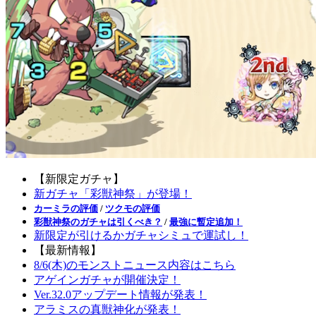
【新限定ガチャ】
新ガチャ「彩獣神祭」が登場！
カーミラの評価
/
ツクモの評価
彩獣神祭のガチャは引くべき？
/
最強に暫定追加！
新限定が引けるかガチャシミュで運試し！
【最新情報】
8/6(木)のモンストニュース内容はこちら
アゲインガチャが開催決定！
Ver.32.0アップデート情報が発表！
アラミスの真獣神化が発表！