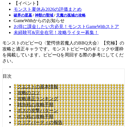
【イベント】
モンスト夏休み2026の評価まとめ
破界の星墓
/
神獣の聖域
/
天魔の孤城の攻略
GameWithからのお知らせ
お得に課金したい方必見！モンストGameWithストア
未経験可&完全在宅！攻略ライター募集！
モンストのビビーQ〈驚愕傍若魔人のBBQ大会〉【究極】の
攻略と適正キャラです。モンストビビーQのギミックや運枠
を掲載しています。ビビーQを周回する際の参考にしてくだ
さい。
目次
クエストの基本情報
攻略のコツ
攻略適正ランキング
雑魚戦の攻略手順
ボスの攻撃パターン
ボス戦の攻略手順
クリアパーティの報告