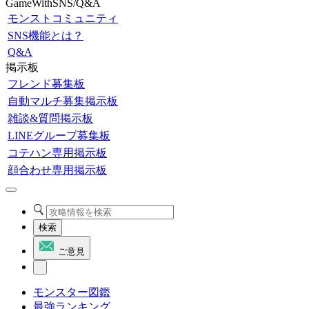
GameWithSNS/Q&A
モンストコミュニティ
SNS機能とは？
Q&A
掲示板
フレンド募集板
自動マルチ募集掲示板
雑談&質問掲示板
LINEグループ募集板
コテハン専用掲示板
顔合わせ専用掲示板
検索
ご意見
モンスター図鑑
最強ランキング