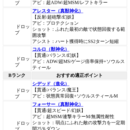
アビ：超ADW/超MSM/レフトキラー
プ
アレスター（真獣神化）
【反射/超砲撃/幻妖】
アビ：プロテクション
ドロッ
ショット：ふれた最初の敵で状態回復する範
プ
囲攻撃
アシスト：ハート獲得時にSS2ターン短縮
コルロ（獣神化）
【貫通/バランス/幻妖】
ドロッ
アビ：ADW/超MS/ゲージ倍率保持+ソウルス
プ
ティール
Bランク
おすすめ適正ポイント
シデッド（進化）
【貫通/バランス/魔王】
ドロッ
アビ：状態異常回復+ソウルスティールM
プ
フォーサー（真獣神化）
【貫通/超スピード/幻妖】
アビ：超MSM/連撃キラーM/無属性耐性
ショット：弱点にふれた敵の攻撃力を一定期
ドロッ
間25％ダウン
プ