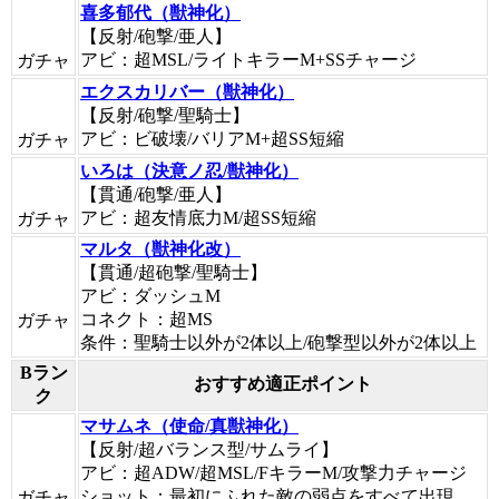
喜多郁代（獣神化）
【反射/砲撃/亜人】
アビ：超MSL/ライトキラーM+SSチャージ
ガチャ
エクスカリバー（獣神化）
【反射/砲撃/聖騎士】
アビ：ビ破壊/バリアM+超SS短縮
ガチャ
いろは（決意ノ忍/獣神化）
【貫通/砲撃/亜人】
アビ：超友情底力M/超SS短縮
ガチャ
マルタ（獣神化改）
【貫通/超砲撃/聖騎士】
アビ：ダッシュM
コネクト：超MS
ガチャ
条件：聖騎士以外が2体以上/砲撃型以外が2体以上
Bラン
おすすめ適正ポイント
ク
マサムネ（使命/真獣神化）
【反射/超バランス型/サムライ】
アビ：超ADW/超MSL/FキラーM/攻撃力チャージ
ショット：最初にふれた敵の弱点をすべて出現
ガチャ