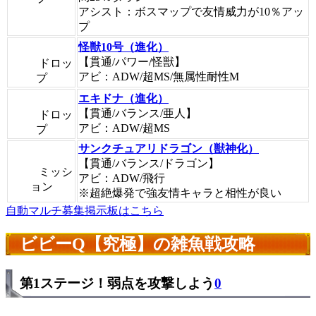
アシスト：ボスマップで友情威力が10％アッ
プ
怪獣10号（進化）
【貫通/パワー/怪獣】
ドロッ
アビ：ADW/超MS/無属性耐性M
プ
エキドナ（進化）
【貫通/バランス/亜人】
ドロッ
アビ：ADW/超MS
プ
サンクチュアリドラゴン（獣神化）
【貫通/バランス/ドラゴン】
ミッシ
アビ：ADW/飛行
ョン
※超絶爆発で強友情キャラと相性が良い
自動マルチ募集掲示板はこちら
ビビーQ【究極】の雑魚戦攻略
第1ステージ！弱点を攻撃しよう
0