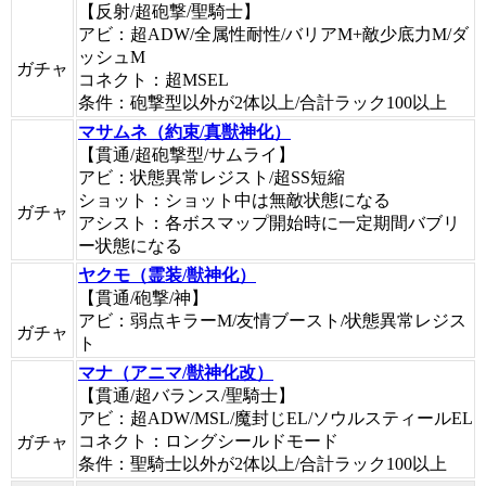
【反射/超砲撃/聖騎士】
アビ：超ADW/全属性耐性/バリアM+敵少底力M/ダ
ッシュM
ガチャ
コネクト：超MSEL
条件：砲撃型以外が2体以上/合計ラック100以上
マサムネ（約束/真獣神化）
【貫通/超砲撃型/サムライ】
アビ：状態異常レジスト/超SS短縮
ショット：ショット中は無敵状態になる
ガチャ
アシスト：各ボスマップ開始時に一定期間バブリ
ー状態になる
ヤクモ（霊装/獣神化）
【貫通/砲撃/神】
アビ：弱点キラーM/友情ブースト/状態異常レジス
ガチャ
ト
マナ（アニマ/獣神化改）
【貫通/超バランス/聖騎士】
アビ：超ADW/MSL/魔封じEL/ソウルスティールEL
コネクト：ロングシールドモード
ガチャ
条件：聖騎士以外が2体以上/合計ラック100以上