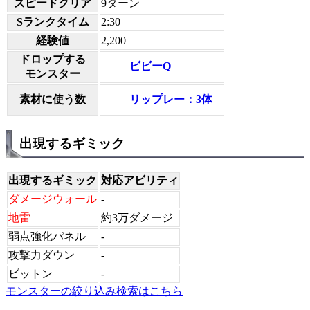
スピードクリア
9ターン
Sランクタイム
2:30
経験値
2,200
ドロップする
ビビーQ
モンスター
リップレー：3体
素材に使う数
出現するギミック
出現するギミック
対応アビリティ
ダメージウォール
-
地雷
約3万ダメージ
弱点強化パネル
-
攻撃力ダウン
-
ビットン
-
モンスターの絞り込み検索はこちら