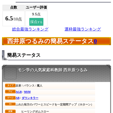
点数
ユーザー評価
6.5
/10点
総合最強ランキング
運枠最強ランキング
西井原つるみの簡易ステータス
0
簡易ステータス
モン学の人気家庭科教師 西井原つるみ
反射 / バランス / 魔人
タイプ
AGB
/
MSM
アビ
AB
/
ダウンキラー
ゲージ
SS
ふれた味方のパワーとスピードを一定期間アップ（16ターン）
ヒーリングボムスロー
友情