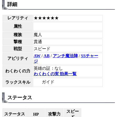
詳細
レアリティ
★★★★★★
属性
種族
魔人
撃種
貫通
戦型
スピード
AW
/
AB
/
アンチ魔法陣
/
SSチャー
アビリティ
ジ
英雄の証：なし
わくわくの力
わくわくの実 効果一覧
ガイド
ラックスキル
ステータス
スピー
ステータス
攻撃力
HP
ド