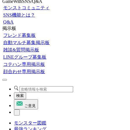
GameWithSNS/Q&A
モンストコミュニティ
SNS機能とは？
Q&A
掲示板
フレンド募集板
自動マルチ募集掲示板
雑談&質問掲示板
LINEグループ募集板
コテハン専用掲示板
顔合わせ専用掲示板
検索
ご意見
モンスター図鑑
最強ランキング