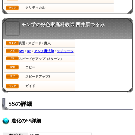
クリティカル
ラック
モン学の好色家庭科教師 西井原つるみ
貫通 / スピード / 魔人
タイプ
AW
/
AB
/
アンチ魔法陣
/
SSチャージ
アビ
SS
スピードがアップ（8ターン）
コピー
友情
スピードアップS
サブ
ガイド
ラック
SSの詳細
進化のSS詳細