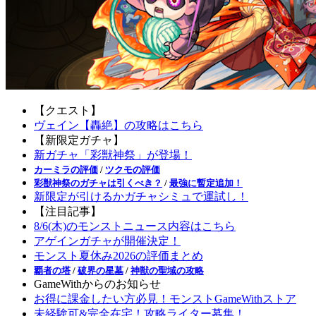
【クエスト】
ヴェイン【轟絶】の攻略はこちら
【新限定ガチャ】
新ガチャ「彩獣神祭」が登場！
カーミラの評価
/
ツクモの評価
彩獣神祭のガチャは引くべき？
/
最強に暫定追加！
新限定が引けるかガチャシミュで運試し！
【注目記事】
8/6(木)のモンストニュース内容はこちら
アゲインガチャが開催決定！
モンスト夏休み2026の評価まとめ
覇者の塔
/
破界の星墓
/
神獣の聖域の攻略
GameWithからのお知らせ
お得に課金したい方必見！モンストGameWithストア
未経験可&完全在宅！攻略ライター募集！