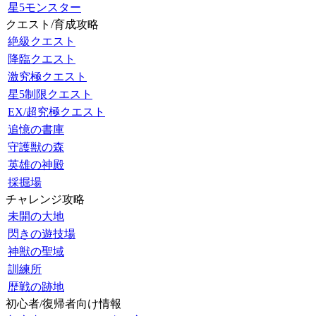
星5モンスター
クエスト/育成攻略
絶級クエスト
降臨クエスト
激究極クエスト
星5制限クエスト
EX/超究極クエスト
追憶の書庫
守護獣の森
英雄の神殿
採掘場
チャレンジ攻略
未開の大地
閃きの遊技場
神獣の聖域
訓練所
歴戦の跡地
初心者/復帰者向け情報