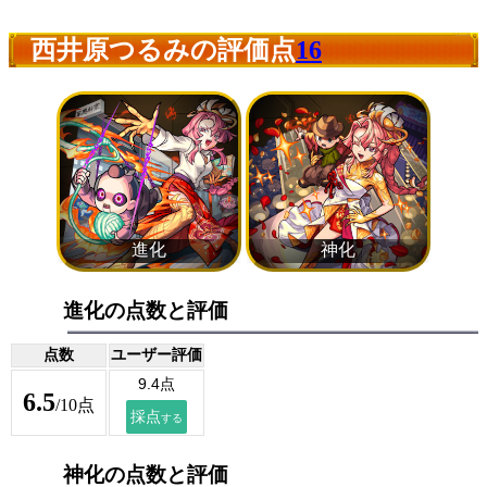
西井原つるみの評価点
16
進化の点数と評価
点数
ユーザー評価
6.5
/10点
神化の点数と評価