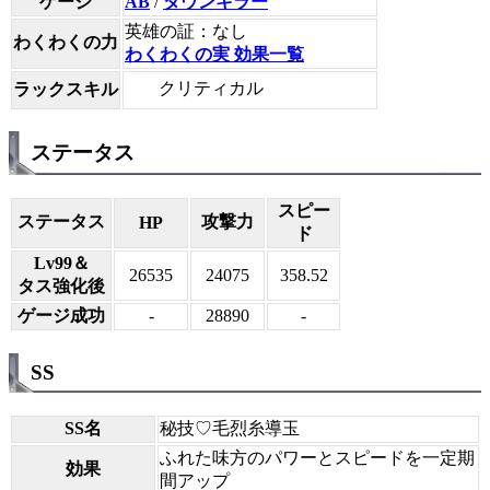
ゲージ
AB
/
ダウンキラー
英雄の証：なし
わくわくの力
わくわくの実 効果一覧
クリティカル
ラックスキル
ステータス
スピー
ステータス
攻撃力
HP
ド
Lv99＆
26535
24075
358.52
タス強化後
ゲージ成功
-
28890
-
SS
SS名
秘技♡毛烈糸導玉
ふれた味方のパワーとスピードを一定期
効果
間アップ