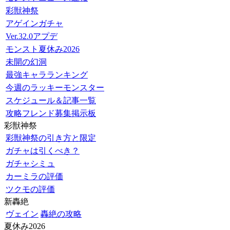
彩獣神祭
アゲインガチャ
Ver.32.0アプデ
モンスト夏休み2026
未開の幻洞
最強キャラランキング
今週のラッキーモンスター
スケジュール＆記事一覧
攻略フレンド募集掲示板
彩獣神祭
彩獣神祭の引き方と限定
ガチャは引くべき？
ガチャシミュ
カーミラの評価
ツクモの評価
新轟絶
ヴェイン
轟絶の攻略
夏休み2026