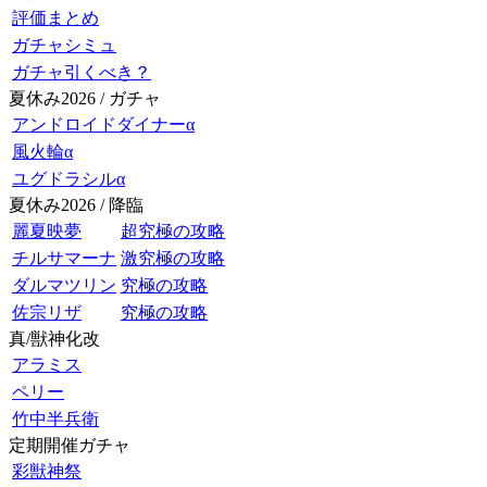
評価まとめ
ガチャシミュ
ガチャ引くべき？
夏休み2026 / ガチャ
アンドロイドダイナーα
風火輪α
ユグドラシルα
夏休み2026 / 降臨
麗夏映夢
超究極の攻略
チルサマーナ
激究極の攻略
ダルマツリン
究極の攻略
佐宗リザ
究極の攻略
真/獣神化改
アラミス
ペリー
竹中半兵衛
定期開催ガチャ
彩獣神祭