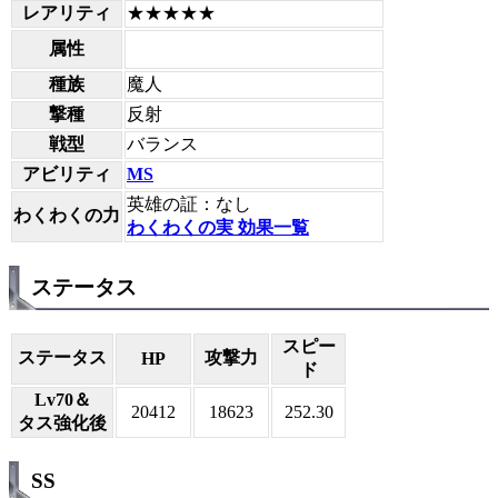
レアリティ
★★★★★
属性
種族
魔人
撃種
反射
戦型
バランス
アビリティ
MS
英雄の証：なし
わくわくの力
わくわくの実 効果一覧
ステータス
スピー
ステータス
攻撃力
HP
ド
Lv70＆
20412
18623
252.30
タス強化後
SS