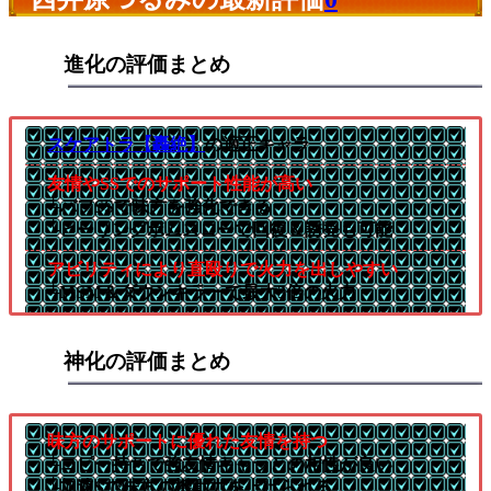
進化の評価まとめ
スケアトラ【轟絶】
の適正キャラ
友情やSSでのサポート性能が高い
└バフSSで味方を強化できる
└ヒーリングボムスローで回復＆誘発も可能
アビリティにより直殴りで火力を出しやすい
└MSM＆ダウンキラーで最大3倍の火力
神化の評価まとめ
味方のサポートに優れた友情を持つ
└コピー持ちで強友情キャラとの相性が良い
└加速Sで味方の機動力を上げられる