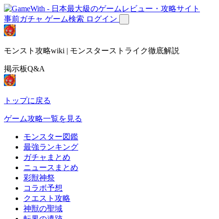
事前ガチャ
ゲーム検索
ログイン
モンスト攻略wiki | モンスターストライク徹底解説
掲示板Q&A
トップに戻る
ゲーム攻略一覧を見る
モンスター図鑑
最強ランキング
ガチャまとめ
ニュースまとめ
彩獣神祭
コラボ予想
クエスト攻略
神獣の聖域
転界の遺跡