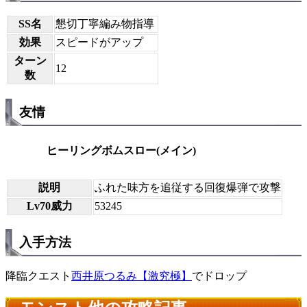
SS名
懇切丁寧編み物指導
効果
スピードがアップ
ターン
12
数
友情
ヒーリングボムスロー(メイン)
説明
ふれた味方を追従する回復爆弾で攻撃
Lv70威力
53245
入手方法
降臨クエスト
西井原つるみ【激究極】
でドロップ