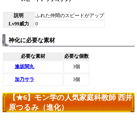
説明
ふれた仲間のスピードがアップ
Lv99威力
0
神化に必要な素材
必要な素材
必要な個数
逢坂関丸
3個
加乃サラ
3個
【★6】モン学の人気家庭科教師 西井
原つるみ（進化）