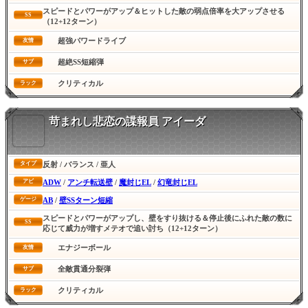
スピードとパワーがアップ＆ヒットした敵の弱点倍率を大アップさせる
SS
（12+12ターン）
超強パワードライブ
友情
超絶SS短縮弾
サブ
クリティカル
ラック
苛まれし悲恋の諜報員 アイーダ
反射 / バランス / 亜人
タイプ
ADW
/
アンチ転送壁
/
魔封じEL
/
幻竜封じEL
アビ
AB
/
壁SSターン短縮
ゲージ
スピードとパワーがアップし、壁をすり抜ける＆停止後にふれた敵の数に
SS
応じて威力が増すメテオで追い討ち（12+12ターン）
エナジーボール
友情
全敵貫通分裂弾
サブ
クリティカル
ラック