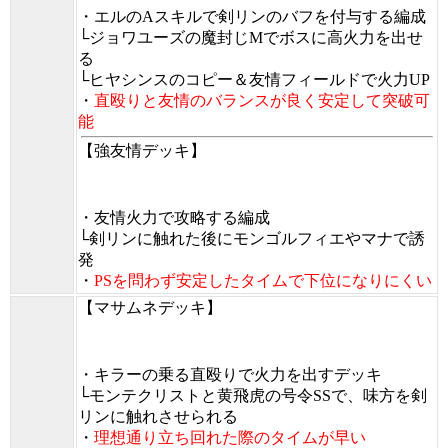
・エルのAスキルで剣リンのバフを付与する編成
└ジョワユーズの魔封じMでボスに高火力を出せ
る
└ヒヤシンスのコピー＆友情フィールドで火力UP
・
直殴りと友情のバランスが良く安定して突破可
能
【強友情デッキ】
・友情火力で攻略する編成
└剣リンに触れた後にモンゴルフィエやマナで誘
発
・
PSを問わず安定したタイムで下位になりにくい
【マサムネデッキ】
・キラーの乗る直殴りで火力を出すデッキ
└モンテクリストと黄飛虎の号令SSで、味方を剣
リンに触れさせられる
・
理想通り立ち回れた際のタイムが早い