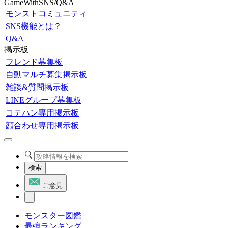
GameWithSNS/Q&A
モンストコミュニティ
SNS機能とは？
Q&A
掲示板
フレンド募集板
自動マルチ募集掲示板
雑談&質問掲示板
LINEグループ募集板
コテハン専用掲示板
顔合わせ専用掲示板
検索
ご意見
モンスター図鑑
最強ランキング