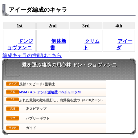
アイーダ編成のキャラ
1st
2nd
3rd
4th
ドンジ
解体新
クリム
アイー
ョヴァンニ
書
ト
ダ
編成キャラの性能はこちら
愛を運ぶ凄腕の用心棒 ドン・ジョヴァンニ
反射 / スピード / 聖騎士
タイプ
MSM
/
AB
/
アンチ減速壁
/
SSチャージM
アビ
SS
ふれた最初の敵を乱打し、白爆発を放つ（8+18ターン）
友スピアップ
友情
バブリーギフト
サブ
ガイド
ラック