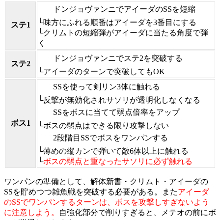
ドンジョヴァンニでアイーダのSSを短縮
└味方にふれる順番はアイーダを3番目にする
ステ1
└クリムトの短縮弾がアイーダに当たる角度で弾
く
ドンジョヴァンニでステ2を突破する
ステ2
└アイーダのターンで突破してもOK
SSを使って剣リン3体に触れる
└反撃が無効化されサソリが透明化しなくなる
SSをボスに当てて弱点倍率をアップ
ボス1
└ボスの弱点はできる限り攻撃しない
2段階目SSでボスをワンパンする
└薄めの縦カンで弾いて敵6体以上に触れる
└
ボスの弱点と重なったサソリに必ず触れる
ワンパンの準備として、解体新書・クリムト・アイーダの
SSを貯めつつ雑魚戦を突破する必要がある。また
アイーダ
のSSでワンパンするターンは、ボスを攻撃しすぎないよう
に注意しよう。
自強化部分で削りすぎると、メテオの前にボ