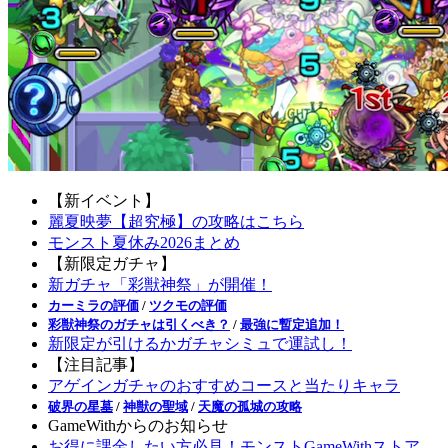
【新イベント】
麗夏映夢【超究極】の攻略はこちら
モンスト夏休み2026まとめ
【新限定ガチャ】
新ガチャ「彩獣神祭」が開催！
カーミラの評価
/
ツクモの評価
彩獣神祭のガチャは引くべき？
/
最強に暫定追加！
新限定が引けるかガチャシミュで運試し！
【注目記事】
アゲインガチャのおすすめコースと当たりキャラ
破界の星墓
/
神獣の聖域
/
天魔の孤城の攻略
GameWithからのお知らせ
お得に課金したい方必見！モンストGameWithストア