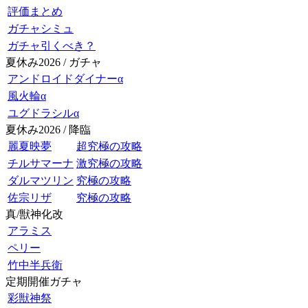
評価まとめ
ガチャシミュ
ガチャ引くべき？
夏休み2026 / ガチャ
アンドロイドダイナーα
風火輪α
ユグドラシルα
夏休み2026 / 降臨
麗夏映夢
超究極の攻略
チルサマーナ
激究極の攻略
ダルマツリン
究極の攻略
佐宗リザ
究極の攻略
真/獣神化改
アラミス
ペリー
竹中半兵衛
定期開催ガチャ
彩獣神祭