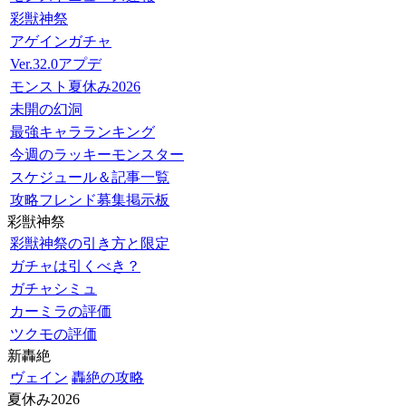
彩獣神祭
アゲインガチャ
Ver.32.0アプデ
モンスト夏休み2026
未開の幻洞
最強キャラランキング
今週のラッキーモンスター
スケジュール＆記事一覧
攻略フレンド募集掲示板
彩獣神祭
彩獣神祭の引き方と限定
ガチャは引くべき？
ガチャシミュ
カーミラの評価
ツクモの評価
新轟絶
ヴェイン
轟絶の攻略
夏休み2026