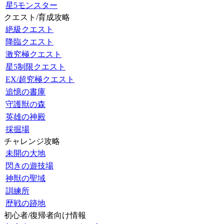
星5モンスター
クエスト/育成攻略
絶級クエスト
降臨クエスト
激究極クエスト
星5制限クエスト
EX/超究極クエスト
追憶の書庫
守護獣の森
英雄の神殿
採掘場
チャレンジ攻略
未開の大地
閃きの遊技場
神獣の聖域
訓練所
歴戦の跡地
初心者/復帰者向け情報