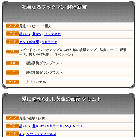
狂喜なるブックマン 解体新書
貫通 / スピード / 亜人
タイプ
超AGB
/
超AW
/
リジェネM
アビ
アンチ転送壁
/
VキラーM
ゲージ
スピードとパワーがアップ＆ふれた敵の攻撃アップ、防御アップ、反撃モ
SS
ード、怒りを打ち消す（8+8ターン）
超強防御ダウンブラスト
友情
超強攻撃ダウンブラスト
サブ
クリティカル
ラック
愛に魅せられし黄金の画家 クリムト
貫通 / 砲撃 / 妖精
タイプ
超AGB
/
超ADW
/
VキラーM
/
SSチャージL
アビ
AB
/
ソウルスティールM
ゲージ