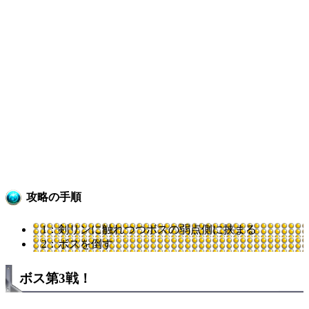
攻略の手順
1：剣リンに触れつつボスの弱点側に挟まる
2：ボスを倒す
ボス第3戦！