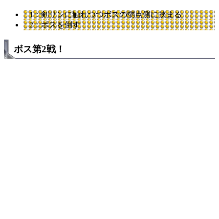
1：剣リンに触れつつボスの弱点側に挟まる
2：ボスを倒す
ボス第2戦！