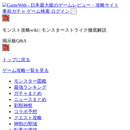
事前ガチャ
ゲーム検索
ログイン
モンスト攻略wiki | モンスターストライク徹底解説
掲示板Q&A
トップに戻る
ゲーム攻略一覧を見る
モンスター図鑑
最強ランキング
ガチャまとめ
ニュースまとめ
彩獣神祭
コラボ予想
クエスト攻略
神獣の聖域
転界の遺跡