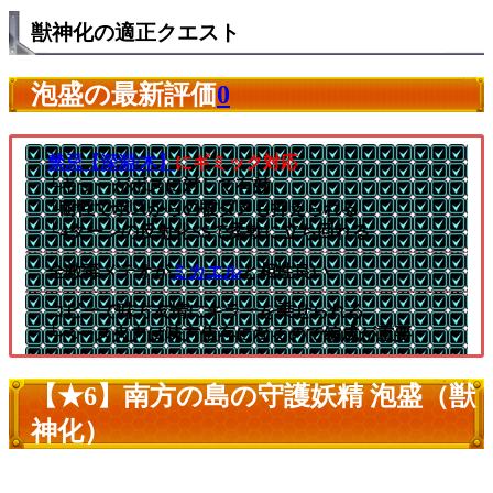
獣神化の適正クエスト
泡盛の最新評価
0
禁忌【深淵/木】
にギミック対応
└キラーがボスに対して有効
└耐性でボスからの被ダメも抑えられる
└4ターンの反射化SSで柔軟に立ち回れる
全敵毒メテオが
ミカエル
と相性良い
コピーで味方友情にキラーを乗せられる
└ベース火力は味方依存になるので編成が重要
【★6】南方の島の守護妖精 泡盛（獣
神化）