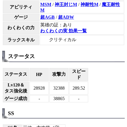
MSM
/
神王封じM
/
神耐性M
/
魔王耐性
アビリティ
M
ゲージ
超AGB
/
超ADW
英雄の証：あり
わくわくの力
わくわくの実 効果一覧
クリティカル
ラックスキル
ステータス
スピー
ステータス
攻撃力
HP
ド
Lv120＆
28928
32388
289.52
タス強化後
ゲージ成功
-
38865
-
SS