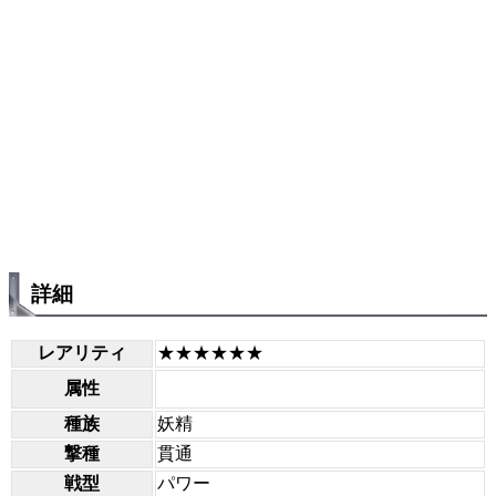
詳細
レアリティ
★★★★★★
属性
種族
妖精
撃種
貫通
戦型
パワー