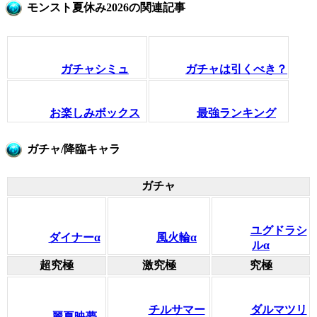
モンスト夏休み2026の関連記事
ガチャシミュ
ガチャは引くべき？
お楽しみボックス
最強ランキング
ガチャ/降臨キャラ
ガチャ
ユグドラシ
ダイナーα
風火輪α
ルα
超究極
激究極
究極
チルサマー
ダルマツリ
麗夏映夢