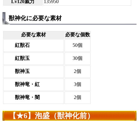
Lv120威力
135950
獣神化に必要な素材
必要な素材
必要な個数
紅獣石
50個
紅獣玉
30個
獣神玉
2個
獣神竜・紅
3個
獣神竜・闇
2個
【★6】泡盛（獣神化前）