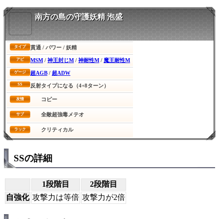
南方の島の守護妖精 泡盛
貫通 / パワー / 妖精
タイプ
MSM
/
神王封じM
/
神耐性M
/
魔王耐性M
アビ
超AGB
/
超ADW
ゲージ
SS
反射タイプになる（4+8ターン）
コピー
友情
全敵超強毒メテオ
サブ
クリティカル
ラック
SSの詳細
1段階目
2段階目
自強化
攻撃力は等倍
攻撃力が2倍