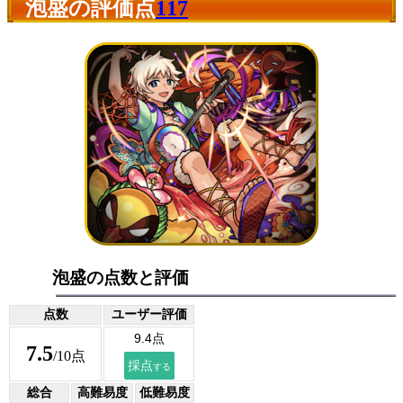
泡盛の評価点
117
泡盛の点数と評価
点数
ユーザー評価
7.5
/10点
総合
高難易度
低難易度