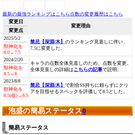
最新の最強ランキングはこちら
点数の変更履歴はこちら
変更日
変更理由
変更点
2025/5/2
禁忌【深淵/木】
のランキング見直しに伴い、
獣神化を
7.5に変更した。
8.0→7.5
2024/2/20
キャラの点数全体見直しのため、点数を変更。
獣神化を
全体見直しの詳細は
こちらの記事
で説明。
8.5→8
2023/8/8
禁忌【深淵/木】
で割合SS持ちに頼らずにクリ
獣神化を
アを目指せるスペックを評価して8.5とした。
8.5(仮)→8.5
泡盛の簡易ステータス
0
簡易ステータス