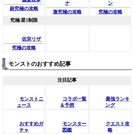
ナ
ン
超究極の攻略
激究極の攻略
究極の攻略
究極/星5制限
佐宗リザ
究極の攻略
モンストのおすすめ記事
注目記事
モンストニ
コラボ一覧
最強ランキ
ュース
＆予想
ング
おすすめガ
モンスター
クエスト攻
チャ
図鑑
略