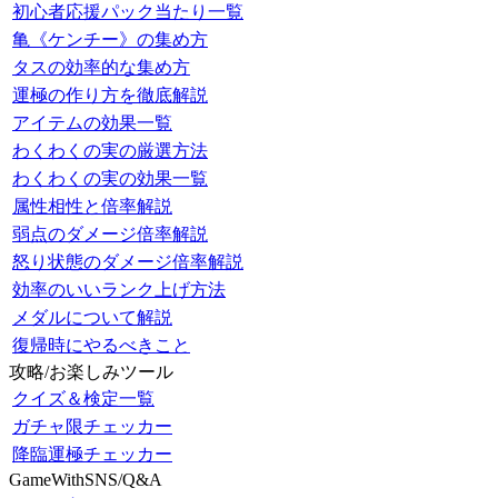
初心者応援パック当たり一覧
亀《ケンチー》の集め方
タスの効率的な集め方
運極の作り方を徹底解説
アイテムの効果一覧
わくわくの実の厳選方法
わくわくの実の効果一覧
属性相性と倍率解説
弱点のダメージ倍率解説
怒り状態のダメージ倍率解説
効率のいいランク上げ方法
メダルについて解説
復帰時にやるべきこと
攻略/お楽しみツール
クイズ＆検定一覧
ガチャ限チェッカー
降臨運極チェッカー
GameWithSNS/Q&A