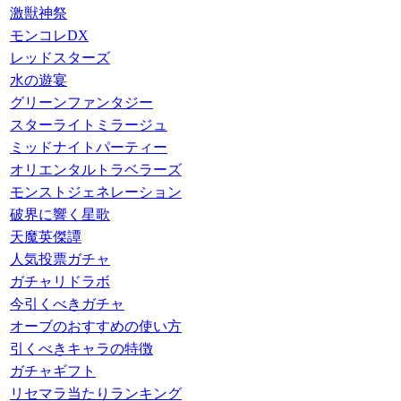
激獣神祭
モンコレDX
レッドスターズ
水の遊宴
グリーンファンタジー
スターライトミラージュ
ミッドナイトパーティー
オリエンタルトラベラーズ
モンストジェネレーション
破界に響く星歌
天魔英傑譚
人気投票ガチャ
ガチャリドラボ
今引くべきガチャ
オーブのおすすめの使い方
引くべきキャラの特徴
ガチャギフト
リセマラ当たりランキング