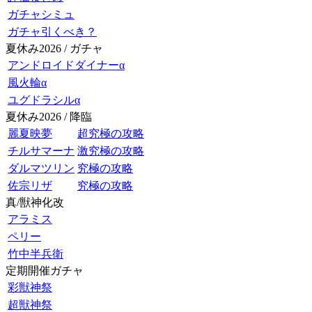
ガチャシミュ
ガチャ引くべき？
夏休み2026 / ガチャ
アンドロイドダイナーα
風火輪α
ユグドラシルα
夏休み2026 / 降臨
麗夏映夢
超究極の攻略
チルサマーナ
激究極の攻略
ダルマツリン
究極の攻略
佐宗リザ
究極の攻略
真/獣神化改
アラミス
ペリー
竹中半兵衛
定期開催ガチャ
彩獣神祭
超獣神祭