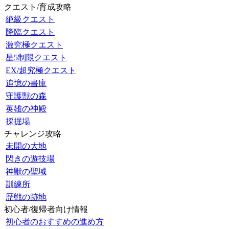
クエスト/育成攻略
絶級クエスト
降臨クエスト
激究極クエスト
星5制限クエスト
EX/超究極クエスト
追憶の書庫
守護獣の森
英雄の神殿
採掘場
チャレンジ攻略
未開の大地
閃きの遊技場
神獣の聖域
訓練所
歴戦の跡地
初心者/復帰者向け情報
初心者のおすすめの進め方