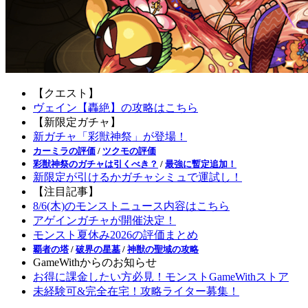
【クエスト】
ヴェイン【轟絶】の攻略はこちら
【新限定ガチャ】
新ガチャ「彩獣神祭」が登場！
カーミラの評価
/
ツクモの評価
彩獣神祭のガチャは引くべき？
/
最強に暫定追加！
新限定が引けるかガチャシミュで運試し！
【注目記事】
8/6(木)のモンストニュース内容はこちら
アゲインガチャが開催決定！
モンスト夏休み2026の評価まとめ
覇者の塔
/
破界の星墓
/
神獣の聖域の攻略
GameWithからのお知らせ
お得に課金したい方必見！モンストGameWithストア
未経験可&完全在宅！攻略ライター募集！