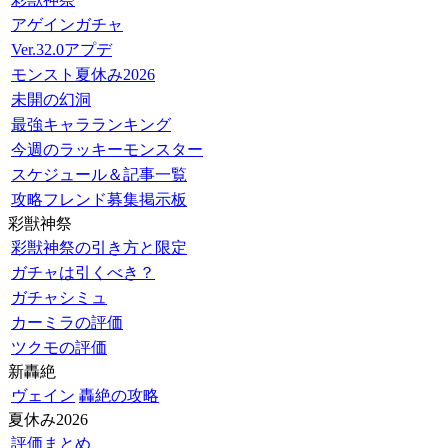
アゲインガチャ
Ver.32.0アプデ
モンスト夏休み2026
未開の幻洞
最強キャラランキング
今週のラッキーモンスター
スケジュール＆記事一覧
攻略フレンド募集掲示板
彩獣神祭
彩獣神祭の引き方と限定
ガチャは引くべき？
ガチャシミュ
カーミラの評価
ツクモの評価
新轟絶
ヴェイン
轟絶の攻略
夏休み2026
評価まとめ