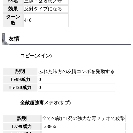
SS名
三線・玄攻慈ノ守
効果
反射タイプになる
ターン
4+8
数
友情
コピー(メイン)
説明
ふれた味方の友情コンボを発動する
Lv99威力
0
Lv120威力
0
全敵超強毒メテオ(サブ)
説明
全ての敵に1発の強力な毒メテオで攻撃
Lv99威力
123866