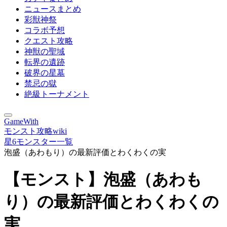
ニュースまとめ
彩獣神祭
コラボ予想
クエスト攻略
神獣の聖域
転界の遺跡
破界の星墓
禁忌の獄
絶級トーナメント
GameWith
モンスト攻略wiki
星6モンスター一覧
泡盛（あわもり）の最新評価とわくわくの実
【モンスト】泡盛（あわも
り）の最新評価とわくわくの
実