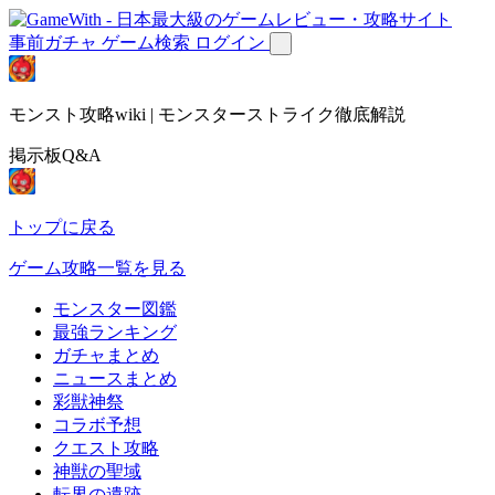
事前ガチャ
ゲーム検索
ログイン
モンスト攻略wiki | モンスターストライク徹底解説
掲示板Q&A
トップに戻る
ゲーム攻略一覧を見る
モンスター図鑑
最強ランキング
ガチャまとめ
ニュースまとめ
彩獣神祭
コラボ予想
クエスト攻略
神獣の聖域
転界の遺跡