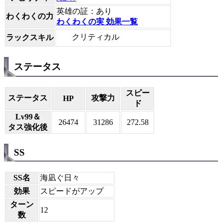
英雄の証：あり
わくわくの力
わくわくの実 効果一覧
クリティカル
ラックスキル
ステータス
スピー
ステータス
攻撃力
HP
ド
Lv99＆
26474
31286
272.58
タス強化後
SS
SS名
海凪ぐ日々
効果
スピードがアップ
ターン
12
数