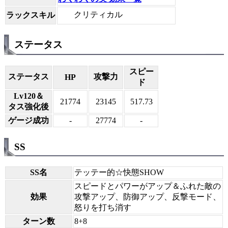
クリティカル
ラックスキル
ステータス
スピー
ステータス
攻撃力
HP
ド
Lv120＆
21774
23145
517.73
タス強化後
ゲージ成功
-
27774
-
SS
SS名
テッテー的☆快態SHOW
スピードとパワーがアップ＆ふれた敵の
効果
攻撃アップ、防御アップ、反撃モード、
怒りを打ち消す
ターン数
8+8