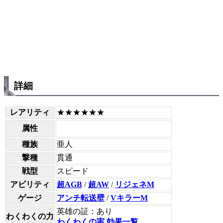
詳細
レアリティ
★★★★★★
属性
種族
亜人
撃種
貫通
戦型
スピード
アビリティ
超AGB
/
超AW
/
リジェネM
ゲージ
アンチ転送壁
/
VキラーM
英雄の証：あり
わくわくの力
わくわくの実 効果一覧