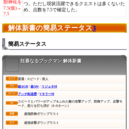
獣神化を
つ。ただし現状活躍できるクエストは多くないた
7.5(仮)→
め、点数を7.5で確定した。
7.5
解体新書の簡易ステータス
3
簡易ステータス
狂喜なるブックマン 解体新書
貫通 / スピード / 亜人
タイプ
超AGB
/
超AW
/
リジェネM
アビ
アンチ転送壁
/
VキラーM
ゲージ
スピードとパワーがアップ＆ふれた敵の攻撃アップ、防御アップ、反撃モ
SS
ード、怒りを打ち消す（8+8ターン）
超強防御ダウンブラスト
友情
超強攻撃ダウンブラスト
サブ