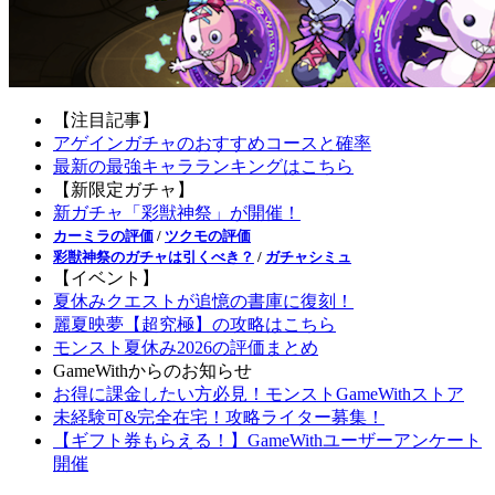
【注目記事】
アゲインガチャのおすすめコースと確率
最新の最強キャラランキングはこちら
【新限定ガチャ】
新ガチャ「彩獣神祭」が開催！
カーミラの評価
/
ツクモの評価
彩獣神祭のガチャは引くべき？
/
ガチャシミュ
【イベント】
夏休みクエストが追憶の書庫に復刻！
麗夏映夢【超究極】の攻略はこちら
モンスト夏休み2026の評価まとめ
GameWithからのお知らせ
お得に課金したい方必見！モンストGameWithストア
未経験可&完全在宅！攻略ライター募集！
【ギフト券もらえる！】GameWithユーザーアンケート
開催