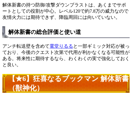
解体新書の持つ防御/攻撃ダウンブラストは、あくまでサポ
ートとしての役割が中心。レベル120で約7.8万の威力なので
友情火力には期待できず、降臨周回には向いていない。
解体新書の総合評価と使い道
アンチ転送壁を含めて
電堂りるる
と一部ギミック対応が被っ
ており、今後のクエスト次第で代用が利かなくなる可能性が
ある。将来性に期待するなら、わくわくの実で強化しておく
と良い。
【★6】狂喜なるブックマン 解体新書
（獣神化）