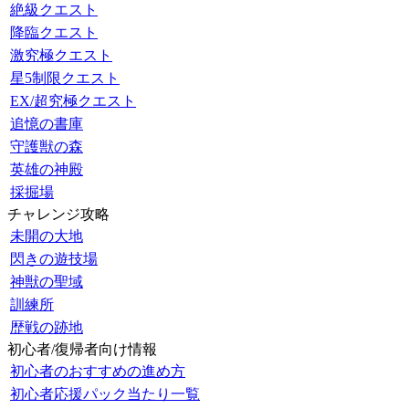
絶級クエスト
降臨クエスト
激究極クエスト
星5制限クエスト
EX/超究極クエスト
追憶の書庫
守護獣の森
英雄の神殿
採掘場
チャレンジ攻略
未開の大地
閃きの遊技場
神獣の聖域
訓練所
歴戦の跡地
初心者/復帰者向け情報
初心者のおすすめの進め方
初心者応援パック当たり一覧