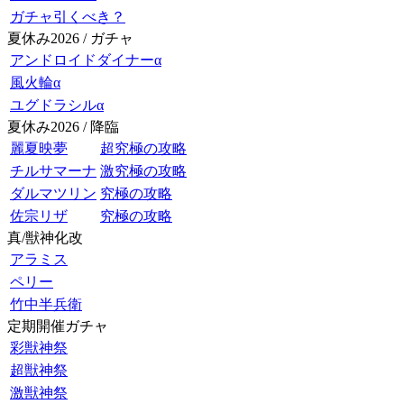
ガチャ引くべき？
夏休み2026 / ガチャ
アンドロイドダイナーα
風火輪α
ユグドラシルα
夏休み2026 / 降臨
麗夏映夢
超究極の攻略
チルサマーナ
激究極の攻略
ダルマツリン
究極の攻略
佐宗リザ
究極の攻略
真/獣神化改
アラミス
ペリー
竹中半兵衛
定期開催ガチャ
彩獣神祭
超獣神祭
激獣神祭