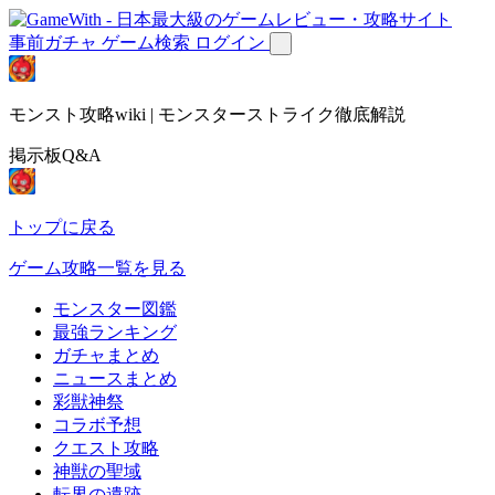
事前ガチャ
ゲーム検索
ログイン
モンスト攻略wiki | モンスターストライク徹底解説
掲示板Q&A
トップに戻る
ゲーム攻略一覧を見る
モンスター図鑑
最強ランキング
ガチャまとめ
ニュースまとめ
彩獣神祭
コラボ予想
クエスト攻略
神獣の聖域
転界の遺跡