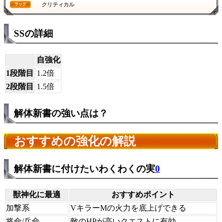
クリティカル
ラック
SSの詳細
自強化
1段階目
1.2倍
2段階目
1.5倍
解体新書の強い点は？
おすすめの強化の解説
解体新書に付けたいわくわくの実
0
獣神化に最適
おすすめポイント
加撃系
VキラーMの火力を底上げできる
将命/兵命
敵のHPが高いクエストに有効