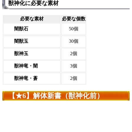
獣神化に必要な素材
必要な素材
必要な個数
闇獣石
50個
闇獣玉
30個
獣神玉
2個
獣神竜・闇
3個
獣神竜・蒼
2個
【★6】解体新書（獣神化前）