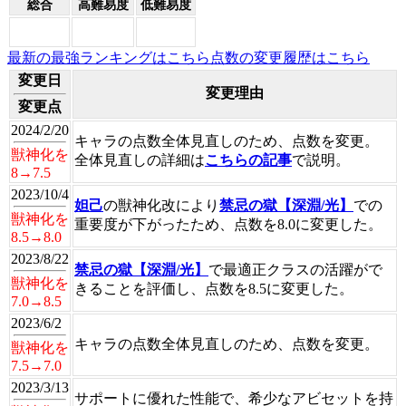
総合
高難易度
低難易度
最新の最強ランキングはこちら
点数の変更履歴はこちら
変更日
変更理由
変更点
2024/2/20
キャラの点数全体見直しのため、点数を変更。
獣神化を
全体見直しの詳細は
こちらの記事
で説明。
8→7.5
2023/10/4
妲己
の獣神化改により
禁忌の獄【深淵/光】
での
獣神化を
重要度が下がったため、点数を8.0に変更した。
8.5→8.0
2023/8/22
禁忌の獄【深淵/光】
で最適正クラスの活躍がで
獣神化を
きることを評価し、点数を8.5に変更した。
7.0→8.5
2023/6/2
キャラの点数全体見直しのため、点数を変更。
獣神化を
7.5→7.0
2023/3/13
サポートに優れた性能で、希少なアビセットを持