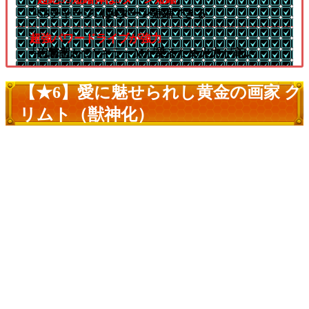
└SSチャージLは4ターン短縮できる
超強パワードライブが強力
└砲撃型かつVキラーMが乗るため火力が高い
【★6】愛に魅せられし黄金の画家 ク
リムト（獣神化）