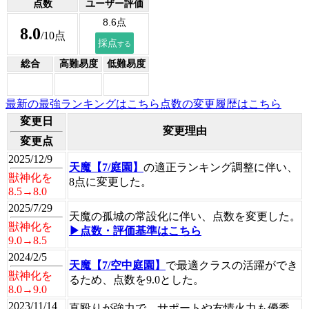
点数
ユーザー評価
8.0
/10点
総合
高難易度
低難易度
最新の最強ランキングはこちら
点数の変更履歴はこちら
変更日
変更理由
変更点
2025/12/9
天魔【7/庭園】
の適正ランキング調整に伴い、
獣神化を
8点に変更した。
8.5→8.0
2025/7/29
天魔の孤城の常設化に伴い、点数を変更した。
獣神化を
▶点数・評価基準はこちら
9.0→8.5
2024/2/5
天魔【7/空中庭園】
で最適クラスの活躍ができ
獣神化を
るため、点数を9.0とした。
8.0→9.0
2023/11/14
直殴りが強力で、サポートや友情火力も優秀。