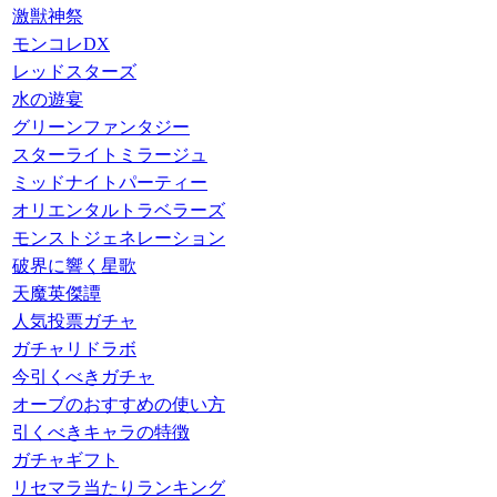
激獣神祭
モンコレDX
レッドスターズ
水の遊宴
グリーンファンタジー
スターライトミラージュ
ミッドナイトパーティー
オリエンタルトラベラーズ
モンストジェネレーション
破界に響く星歌
天魔英傑譚
人気投票ガチャ
ガチャリドラボ
今引くべきガチャ
オーブのおすすめの使い方
引くべきキャラの特徴
ガチャギフト
リセマラ当たりランキング