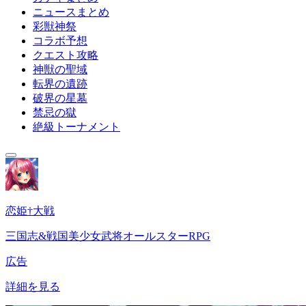
ニュースまとめ
彩獣神祭
コラボ予想
クエスト攻略
神獣の聖域
転界の遺跡
破界の星墓
禁忌の獄
絶級トーナメント
恋姫†大戦
三国志&戦国美少女武将オールスターRPG
広告
詳細を見る