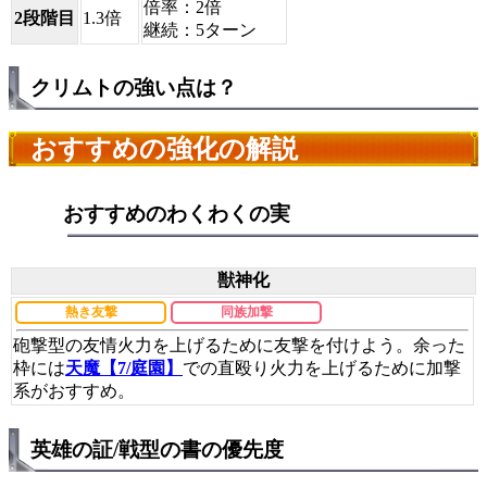
倍率：2倍
2段階目
1.3倍
継続：5ターン
クリムトの強い点は？
おすすめの強化の解説
おすすめのわくわくの実
獣神化
熱き友撃
同族加撃
砲撃型の友情火力を上げるために友撃を付けよう。余った
枠には
天魔【7/庭園】
での直殴り火力を上げるために加撃
系がおすすめ。
英雄の証/戦型の書の優先度