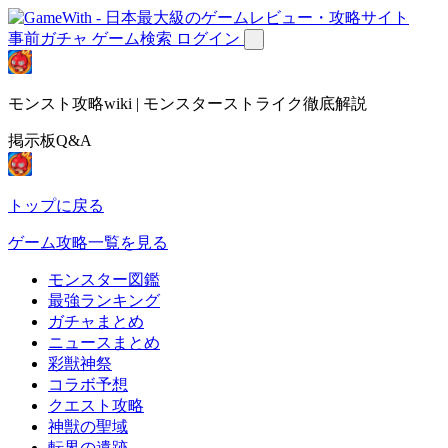
事前ガチャ
ゲーム検索
ログイン
モンスト攻略wiki | モンスターストライク徹底解説
掲示板Q&A
トップに戻る
ゲーム攻略一覧を見る
モンスター図鑑
最強ランキング
ガチャまとめ
ニュースまとめ
彩獣神祭
コラボ予想
クエスト攻略
神獣の聖域
転界の遺跡