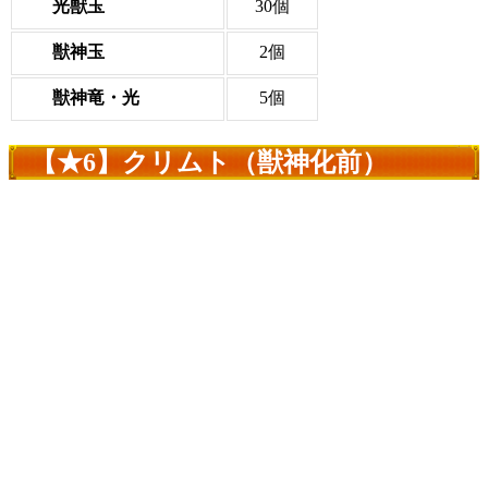
光獣玉
30個
獣神玉
2個
獣神竜・光
5個
【★6】クリムト（獣神化前）