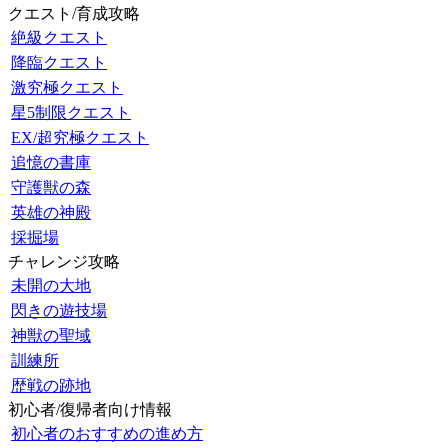
クエスト/育成攻略
絶級クエスト
降臨クエスト
激究極クエスト
星5制限クエスト
EX/超究極クエスト
追憶の書庫
守護獣の森
英雄の神殿
採掘場
チャレンジ攻略
未開の大地
閃きの遊技場
神獣の聖域
訓練所
歴戦の跡地
初心者/復帰者向け情報
初心者のおすすめの進め方