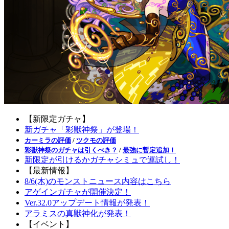
【新限定ガチャ】
新ガチャ「彩獣神祭」が登場！
カーミラの評価
/
ツクモの評価
彩獣神祭のガチャは引くべき？
/
最強に暫定追加！
新限定が引けるかガチャシミュで運試し！
【最新情報】
8/6(木)のモンストニュース内容はこちら
アゲインガチャが開催決定！
Ver.32.0アップデート情報が発表！
アラミスの真獣神化が発表！
【イベント】