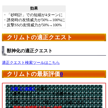
効果
・「砂時計」での短縮が4ターンに
・誘発時の友情威力が50%→100%に
・反撃SSの友情威力が50%→100%
クリムトの適正クエスト
獣神化の適正クエスト
適正クエスト検索ツールはこちら
クリムトの最新評価
0
天魔【7/庭園】
の適正
└優秀なサポーターとして活躍できる
友情とアビリティで味方のSSを短縮できる
└
超絶SS短縮弾は3ターン短縮