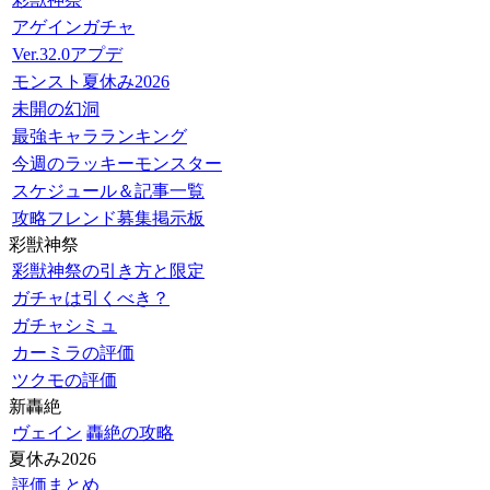
アゲインガチャ
Ver.32.0アプデ
モンスト夏休み2026
未開の幻洞
最強キャラランキング
今週のラッキーモンスター
スケジュール＆記事一覧
攻略フレンド募集掲示板
彩獣神祭
彩獣神祭の引き方と限定
ガチャは引くべき？
ガチャシミュ
カーミラの評価
ツクモの評価
新轟絶
ヴェイン
轟絶の攻略
夏休み2026
評価まとめ