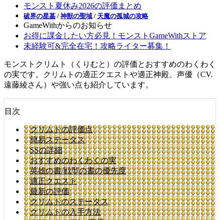
モンスト夏休み2026の評価まとめ
破界の星墓
/
神獣の聖域
/
天魔の孤城の攻略
GameWithからのお知らせ
お得に課金したい方必見！モンストGameWithストア
未経験可&完全在宅！攻略ライター募集！
モンストクリムト（くりむと）の評価とおすすめのわくわく
の実です。クリムトの適正クエストや適正神殿、声優（CV.
遠藤綾さん）や強い点も紹介しています。
目次
クリムトの評価点
簡易ステータス
SSの詳細
おすすめのわくわくの実
英雄の書/戦型の書の優先度
適正クエスト
最新の評価
クリムトのステータス
クリムトの入手方法