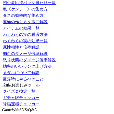
初心者応援パック当たり一覧
亀《ケンチー》の集め方
タスの効率的な集め方
運極の作り方を徹底解説
アイテムの効果一覧
わくわくの実の厳選方法
わくわくの実の効果一覧
属性相性と倍率解説
弱点のダメージ倍率解説
怒り状態のダメージ倍率解説
効率のいいランク上げ方法
メダルについて解説
復帰時にやるべきこと
攻略/お楽しみツール
クイズ＆検定一覧
ガチャ限チェッカー
降臨運極チェッカー
GameWithSNS/Q&A