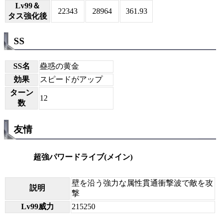
Lv99＆
22343
28964
361.93
タス強化後
SS
SS名
蠱惑の黄金
効果
スピードがアップ
ターン
12
数
友情
超強パワードライブ(メイン)
壁を沿う強力な属性貫通衝撃波で敵を攻
説明
撃
Lv99威力
215250