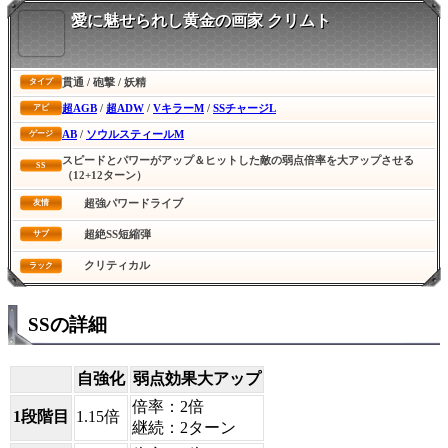
愛に魅せられし黄金の画家 クリムト
貫通 / 砲撃 / 妖精
タイプ
超AGB
/
超ADW
/
VキラーM
/
SSチャージL
アビ
AB
/
ソウルスティールM
ゲージ
スピードとパワーがアップ＆ヒットした敵の弱点倍率を大アップさせる
SS
（12+12ターン）
超強パワードライブ
友情
超絶SS短縮弾
サブ
クリティカル
ラック
SSの詳細
自強化
弱点効果大アップ
倍率：2倍
1段階目
1.15倍
継続：2ターン