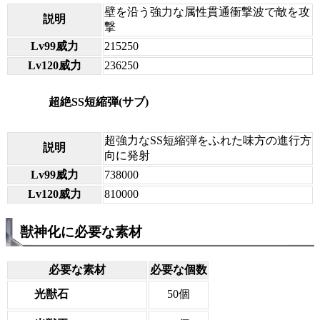
壁を沿う強力な属性貫通衝撃波で敵を攻
説明
撃
Lv99威力
215250
Lv120威力
236250
超絶SS短縮弾(サブ)
超強力なSS短縮弾をふれた味方の進行方
説明
向に発射
Lv99威力
738000
Lv120威力
810000
獣神化に必要な素材
必要な素材
必要な個数
光獣石
50個