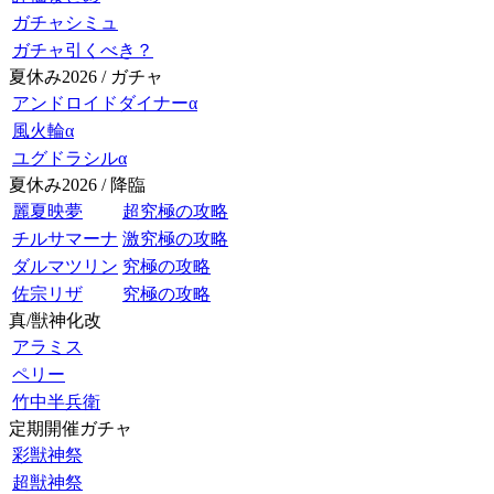
ガチャシミュ
ガチャ引くべき？
夏休み2026 / ガチャ
アンドロイドダイナーα
風火輪α
ユグドラシルα
夏休み2026 / 降臨
麗夏映夢
超究極の攻略
チルサマーナ
激究極の攻略
ダルマツリン
究極の攻略
佐宗リザ
究極の攻略
真/獣神化改
アラミス
ペリー
竹中半兵衛
定期開催ガチャ
彩獣神祭
超獣神祭