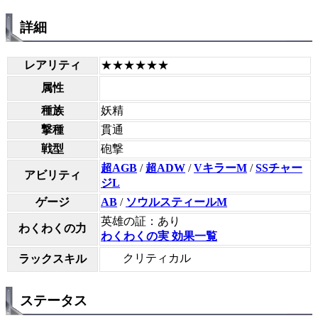
詳細
レアリティ
★★★★★★
属性
種族
妖精
撃種
貫通
戦型
砲撃
超AGB
/
超ADW
/
VキラーM
/
SSチャー
アビリティ
ジL
ゲージ
AB
/
ソウルスティールM
英雄の証：あり
わくわくの力
わくわくの実 効果一覧
クリティカル
ラックスキル
ステータス