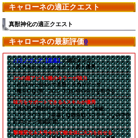
キャローネの適正クエスト
真獣神化の適正クエスト
キャローネの最新評価
0
パラノヴィア【星墓】
の適正キャラ
└火力を出せる上にサポート面も優秀
2つの超アビ＆2種のキラーが強力
└超ADWと超AWで直殴り火力がアップ
└魔王には2倍、ユニバには3倍の火力を出せる
味方をサポートできるAスキルが優秀
└雑魚戦の開始時に味方SSを2ターン短縮
└パラノヴィア【星墓】は雑魚戦×5ステージなので合
計10ターン短縮可能
撃種変化＆大号令SSで敵全体に火力を出せる