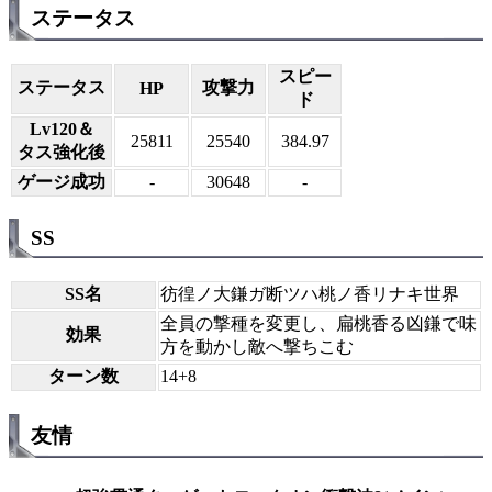
ステータス
スピー
ステータス
攻撃力
HP
ド
Lv120＆
25811
25540
384.97
タス強化後
ゲージ成功
-
30648
-
SS
SS名
彷徨ノ大鎌ガ断ツハ桃ノ香リナキ世界
全員の撃種を変更し、扁桃香る凶鎌で味
効果
方を動かし敵へ撃ちこむ
ターン数
14+8
友情