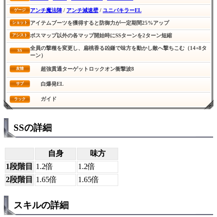
アンチ魔法陣
/
アンチ減速壁
/
ユニバキラーEL
ゲージ
アイテムブーツを獲得すると防御力が一定期間25%アップ
ショット
ボスマップ以外の各マップ開始時にSSターンを2ターン短縮
アシスト
全員の撃種を変更し、扁桃香る凶鎌で味方を動かし敵へ撃ちこむ（14+8タ
SS
ーン）
超強貫通ターゲットロックオン衝撃波8
友情
白爆発EL
サブ
ガイド
ラック
SSの詳細
自身
味方
1段階目
1.2倍
1.2倍
2段階目
1.65倍
1.65倍
スキルの詳細