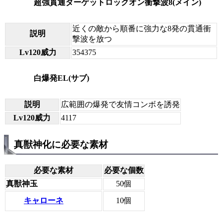
超強貫通ターゲットロックオン衝撃波8(メイン)
近くの敵から順番に強力な8発の貫通衝
説明
撃波を放つ
Lv120威力
354375
白爆発EL(サブ)
説明
広範囲の爆発で友情コンボを誘発
Lv120威力
4117
真獣神化に必要な素材
必要な素材
必要な個数
真獣神玉
50個
キャローネ
10個