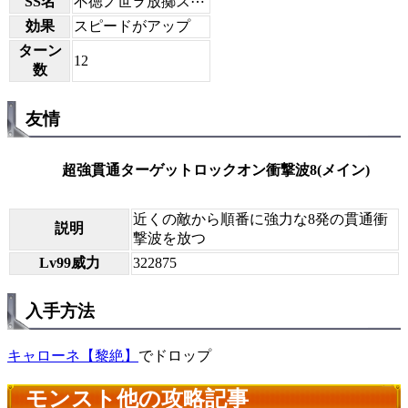
SS名
不徳ノ世ヲ放擲ス⋯
効果
スピードがアップ
ターン
12
数
友情
超強貫通ターゲットロックオン衝撃波8(メイン)
近くの敵から順番に強力な8発の貫通衝
説明
撃波を放つ
Lv99威力
322875
入手方法
キャローネ【黎絶】
でドロップ
モンスト他の攻略記事