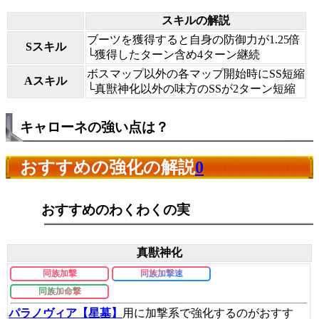
スキルの解説
ブーツを獲得すると自身の防御力が1.25倍
Sスキル
└獲得したターン含め4ターン継続
ボスマップ以外の各マップ開始時にSS短縮
Aスキル
└真獣神化以外の味方のSSが2ターン短縮
キャローネの強い点は？
おすすめの強化の解説
0
おすすめのわくわくの実
真獣神化
同族加撃
同族加撃速
同族加命撃
パラノヴィア【星墓】
用に加撃系で強化するのがおすす