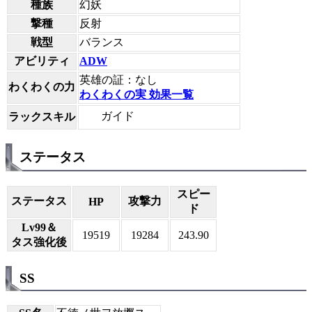
種族
幻妖
撃種
反射
戦型
バランス
アビリティ
ADW
英雄の証：なし
わくわくの力
わくわくの実 効果一覧
ガイド
ラックスキル
ステータス
スピー
ステータス
攻撃力
HP
ド
Lv99＆
19519
19284
243.90
タス強化後
SS