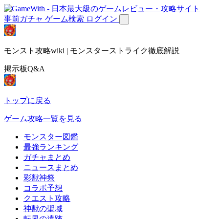
事前ガチャ
ゲーム検索
ログイン
モンスト攻略wiki | モンスターストライク徹底解説
掲示板Q&A
トップに戻る
ゲーム攻略一覧を見る
モンスター図鑑
最強ランキング
ガチャまとめ
ニュースまとめ
彩獣神祭
コラボ予想
クエスト攻略
神獣の聖域
転界の遺跡