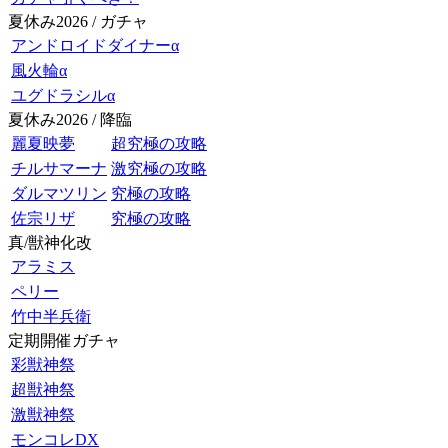
夏休み2026 / ガチャ
アンドロイドダイナーα
風火輪α
ユグドラシルα
夏休み2026 / 降臨
麗夏映夢
超究極の攻略
チルサマーナ
激究極の攻略
ダルマツリン
究極の攻略
佐宗リザ
究極の攻略
真/獣神化改
アラミス
ペリー
竹中半兵衛
定期開催ガチャ
彩獣神祭
超獣神祭
激獣神祭
モンコレDX