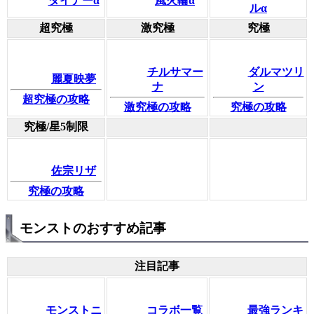
ダイナーα
風火輪α
ルα
超究極
激究極
究極
チルサマー
ダルマツリ
麗夏映夢
ナ
ン
超究極の攻略
激究極の攻略
究極の攻略
究極/星5制限
佐宗リザ
究極の攻略
モンストのおすすめ記事
注目記事
モンストニ
コラボ一覧
最強ランキ