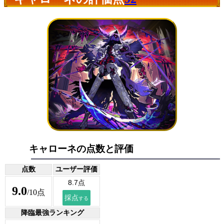
キャローネの点数と評価
点数
ユーザー評価
9.0
/10点
降臨最強ランキング