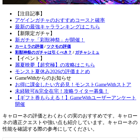
【注目記事】
アゲインガチャのおすすめコースと確率
最新の最強キャラランキングはこちら
【新限定ガチャ】
新ガチャ「彩獣神祭」が開催！
カーミラの評価
/
ツクモの評価
彩獣神祭のガチャは引くべき？
/
ガチャシミュ
【イベント】
麗夏映夢【超究極】の攻略はこちら
モンスト夏休み2026の評価まとめ
GameWithからのお知らせ
お得に課金したい方必見！モンストGameWithストア
未経験可&完全在宅！攻略ライター募集！
【ギフト券もらえる！】GameWithユーザーアンケート
開催
キャローネの評価とわくわくの実のおすすめです。キャロー
ネの適正クエストや強い点も紹介しています。キャローネの
性能を確認する際の参考にしてください。