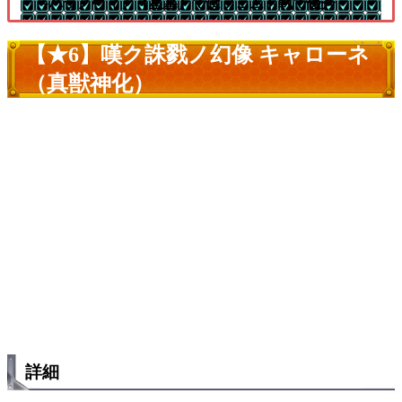
└パラノヴィア【星墓】ではフェムト戦で優秀
【★6】嘆ク誅戮ノ幻像 キャローネ
（真獣神化）
詳細