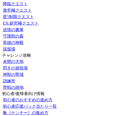
降臨クエスト
激究極クエスト
星5制限クエスト
EX/超究極クエスト
追憶の書庫
守護獣の森
英雄の神殿
採掘場
チャレンジ攻略
未開の大地
閃きの遊技場
神獣の聖域
訓練所
歴戦の跡地
初心者/復帰者向け情報
初心者のおすすめの進め方
初心者応援パック当たり一覧
亀《ケンチー》の集め方