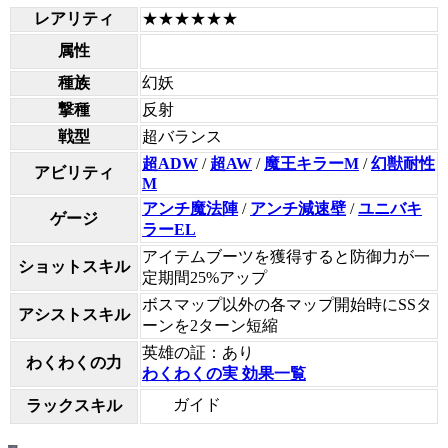
レアリティ
★★★★★★
属性
種族
幻妖
撃種
反射
戦型
超バランス
超ADW
/
超AW
/
魔王キラーM
/
幻獣耐性
アビリティ
M
アンチ魔法陣
/
アンチ減速壁
/
ユニバキ
ゲージ
ラーEL
アイテムブーツを獲得すると防御力が一
ショットスキル
定期間25%アップ
ボスマップ以外の各マップ開始時にSSタ
アシストスキル
ーンを2ターン短縮
英雄の証：あり
わくわくの力
わくわくの実 効果一覧
ガイド
ラックスキル