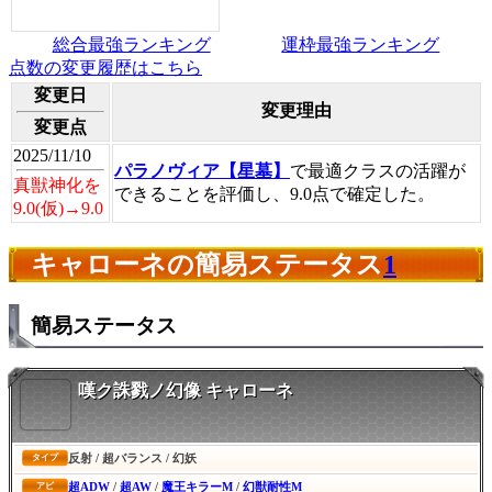
総合最強ランキング
運枠最強ランキング
点数の変更履歴はこちら
変更日
変更理由
変更点
2025/11/10
パラノヴィア【星墓】
で最適クラスの活躍が
真獣神化を
できることを評価し、9.0点で確定した。
9.0(仮)→9.0
キャローネの簡易ステータス
1
簡易ステータス
嘆ク誅戮ノ幻像 キャローネ
反射 / 超バランス / 幻妖
タイプ
超ADW
/
超AW
/
魔王キラーM
/
幻獣耐性M
アビ