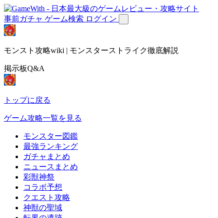
事前ガチャ
ゲーム検索
ログイン
モンスト攻略wiki | モンスターストライク徹底解説
掲示板Q&A
トップに戻る
ゲーム攻略一覧を見る
モンスター図鑑
最強ランキング
ガチャまとめ
ニュースまとめ
彩獣神祭
コラボ予想
クエスト攻略
神獣の聖域
転界の遺跡