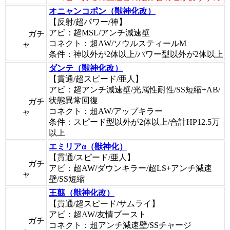
オニャンコポン（獣神化改）
【反射/超パワー/神】
アビ：超MSL/アンチ減速壁
ガチ
コネクト：超AW/ソウルスティールM
ャ
条件：神以外が2体以上/パワー型以外が2体以上
ダンテ（獣神化改）
【貫通/超スピード/亜人】
アビ：超アンチ減速壁/光属性耐性/SS短縮+AB/
状態異常回復
ガチ
コネクト：超AW/アップキラー
ャ
条件：スピード型以外が2体以上/合計HP12.5万
以上
エミリアα（獣神化）
【貫通/スピード/亜人】
ガチ
アビ：超AW/ダウンキラー/超LS+アンチ減速
ャ
壁/SS短縮
王翦（獣神化改）
【貫通/超スピード/サムライ】
アビ：超AW/友情ブースト
ガチ
コネクト：超アンチ減速壁/SSチャージ