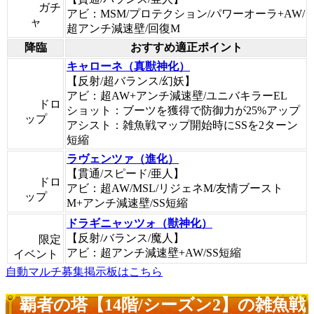
ガチ
アビ：MSM/プロテクション/パワーオーラ+AW/
ャ
超アンチ減速壁/回復M
降臨
おすすめ適正ポイント
キャローネ（真獣神化）
【反射/超バランス/幻妖】
アビ：超AW+アンチ減速壁/ユニバキラーEL
ドロ
ショット：ブーツを獲得で防御力が25%アップ
ップ
アシスト：雑魚戦マップ開始時にSSを2ターン
短縮
ラヴェンツァ（進化）
【貫通/スピード/亜人】
ドロ
アビ：超AW/MSL/リジェネM/友情ブースト
ップ
M+アンチ減速壁/SS短縮
ドラギニャッツォ（獣神化）
【反射/バランス/魔人】
限定
アビ：超アンチ減速壁+AW/SS短縮
イベント
自動マルチ募集掲示板はこちら
覇者の塔【14階/シーズン2】の雑魚戦