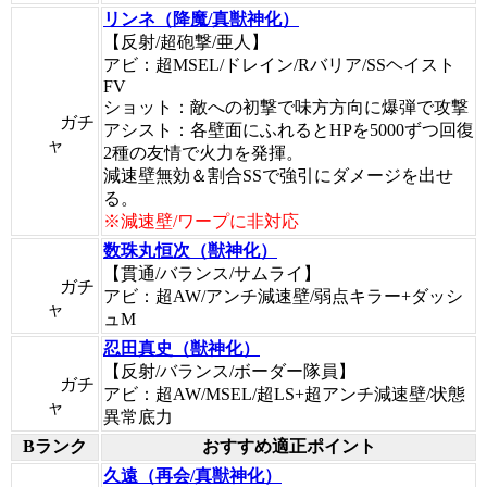
リンネ（降魔/真獣神化）
【反射/超砲撃/亜人】
アビ：超MSEL/ドレイン/Rバリア/SSヘイスト
FV
ショット：敵への初撃で味方方向に爆弾で攻撃
ガチ
アシスト：各壁面にふれるとHPを5000ずつ回復
ャ
2種の友情で火力を発揮。
減速壁無効＆割合SSで強引にダメージを出せ
る。
※減速壁/ワープに非対応
数珠丸恒次（獣神化）
【貫通/バランス/サムライ】
ガチ
アビ：超AW/アンチ減速壁/弱点キラー+ダッシ
ャ
ュM
忍田真史（獣神化）
【反射/バランス/ボーダー隊員】
ガチ
アビ：超AW/MSEL/超LS+超アンチ減速壁/状態
ャ
異常底力
Bランク
おすすめ適正ポイント
久遠（再会/真獣神化）