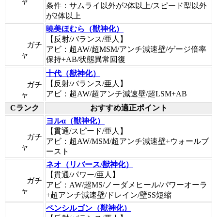
ャ
条件：サムライ以外が2体以上/スピード型以外
が2体以上
暁美ほむら（獣神化）
【反射/バランス/亜人】
ガチ
アビ：超AW/超MSM/アンチ減速壁/ゲージ倍率
ャ
保持+AB/状態異常回復
十代（獣神化）
【反射/バランス/亜人】
ガチ
アビ：超AW/超アンチ減速壁/超LSM+AB
ャ
Cランク
おすすめ適正ポイント
ヨルα（獣神化）
【貫通/スピード/亜人】
ガチ
アビ：超AW/MSM/超アンチ減速壁+ウォールブ
ャ
ースト
ネオ（リバース/獣神化）
【貫通/パワー/亜人】
ガチ
アビ：AW/超MS/ノーダメヒール/パワーオーラ
ャ
+超アンチ減速壁/ドレイン/壁SS短縮
ペンシルゴン（獣神化）