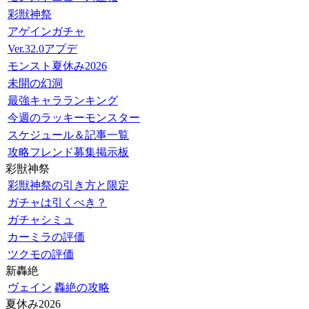
彩獣神祭
アゲインガチャ
Ver.32.0アプデ
モンスト夏休み2026
未開の幻洞
最強キャラランキング
今週のラッキーモンスター
スケジュール＆記事一覧
攻略フレンド募集掲示板
彩獣神祭
彩獣神祭の引き方と限定
ガチャは引くべき？
ガチャシミュ
カーミラの評価
ツクモの評価
新轟絶
ヴェイン
轟絶の攻略
夏休み2026