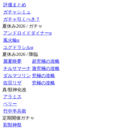
評価まとめ
ガチャシミュ
ガチャ引くべき？
夏休み2026 / ガチャ
アンドロイドダイナーα
風火輪α
ユグドラシルα
夏休み2026 / 降臨
麗夏映夢
超究極の攻略
チルサマーナ
激究極の攻略
ダルマツリン
究極の攻略
佐宗リザ
究極の攻略
真/獣神化改
アラミス
ペリー
竹中半兵衛
定期開催ガチャ
彩獣神祭