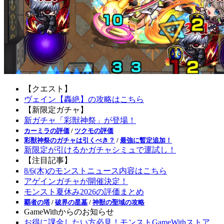
【クエスト】
ヴェイン【轟絶】の攻略はこちら
【新限定ガチャ】
新ガチャ「彩獣神祭」が登場！
カーミラの評価
/
ツクモの評価
彩獣神祭のガチャは引くべき？
/
最強に暫定追加！
新限定が引けるかガチャシミュで運試し！
【注目記事】
8/6(木)のモンストニュース内容はこちら
アゲインガチャが開催決定！
モンスト夏休み2026の評価まとめ
覇者の塔
/
破界の星墓
/
神獣の聖域の攻略
GameWithからのお知らせ
お得に課金したい方必見！モンストGameWithストア