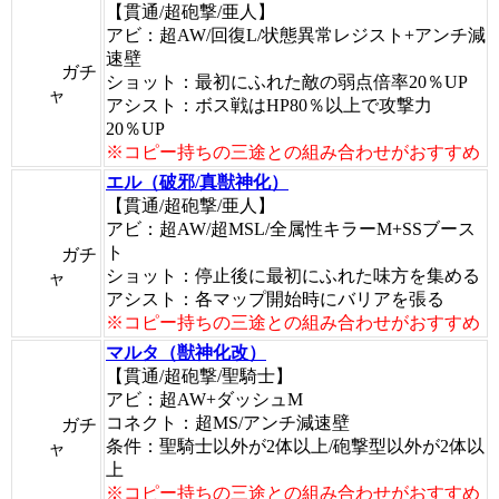
【貫通/超砲撃/亜人】
アビ：超AW/回復L/状態異常レジスト+アンチ減
速壁
ガチ
ショット：最初にふれた敵の弱点倍率20％UP
ャ
アシスト：ボス戦はHP80％以上で攻撃力
20％UP
※コピー持ちの三途との組み合わせがおすすめ
エル（破邪/真獣神化）
【貫通/超砲撃/亜人】
アビ：超AW/超MSL/全属性キラーM+SSブース
ト
ガチ
ショット：停止後に最初にふれた味方を集める
ャ
アシスト：各マップ開始時にバリアを張る
※コピー持ちの三途との組み合わせがおすすめ
マルタ（獣神化改）
【貫通/超砲撃/聖騎士】
アビ：超AW+ダッシュM
コネクト：超MS/アンチ減速壁
ガチ
条件：聖騎士以外が2体以上/砲撃型以外が2体以
ャ
上
※コピー持ちの三途との組み合わせがおすすめ