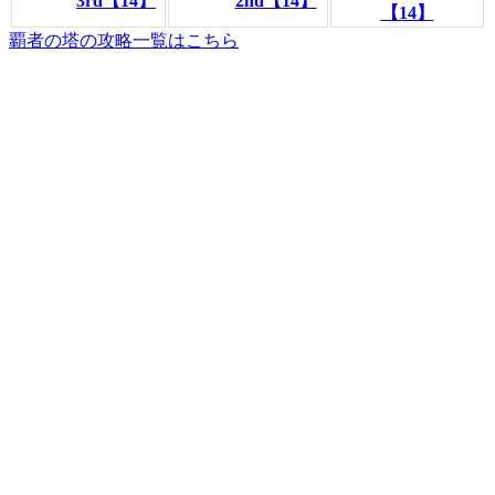
3rd【14】
2nd【14】
【14】
覇者の塔の攻略一覧はこちら