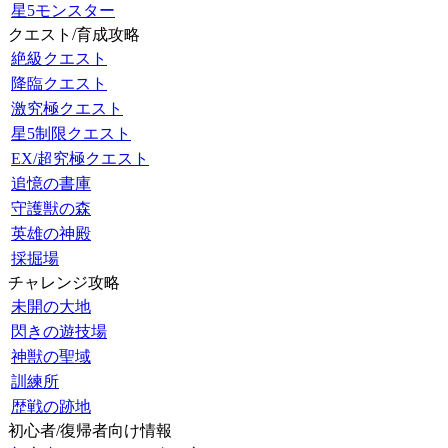
星5モンスター
クエスト/育成攻略
絶級クエスト
降臨クエスト
激究極クエスト
星5制限クエスト
EX/超究極クエスト
追憶の書庫
守護獣の森
英雄の神殿
採掘場
チャレンジ攻略
未開の大地
閃きの遊技場
神獣の聖域
訓練所
歴戦の跡地
初心者/復帰者向け情報