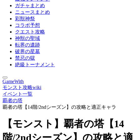
ガチャまとめ
ニュースまとめ
彩獣神祭
コラボ予想
クエスト攻略
神獣の聖域
転界の遺跡
破界の星墓
禁忌の獄
絶級トーナメント
GameWith
モンスト攻略wiki
イベント一覧
覇者の塔
覇者の塔【14階/2ndシーズン】の攻略と適正キャラ
【モンスト】覇者の塔【14
階/2ndシーズン】の攻略と適