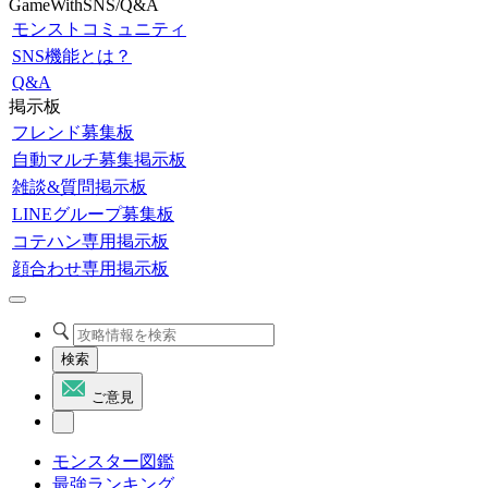
GameWithSNS/Q&A
モンストコミュニティ
SNS機能とは？
Q&A
掲示板
フレンド募集板
自動マルチ募集掲示板
雑談&質問掲示板
LINEグループ募集板
コテハン専用掲示板
顔合わせ専用掲示板
検索
ご意見
モンスター図鑑
最強ランキング