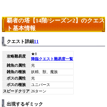
覇者の塔【14階/シーズン2】のクエス
ト基本情報
クエスト詳細
11
★8
攻略難易度
降臨クエスト難易度一覧
雑魚の属性
光
雑魚の種族
妖精、獣、魔族
ボスの属性
光
ボスの種族
ユニバース
スピードクリア
26ターン
出現するギミック