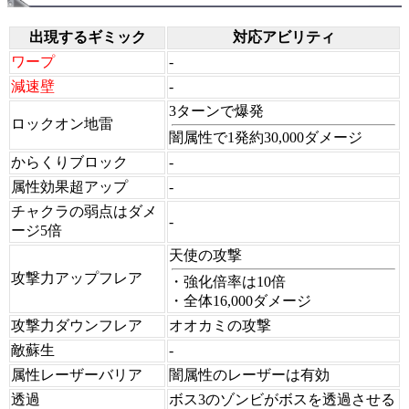
出現するギミック
対応アビリティ
ワープ
-
減速壁
-
3ターンで爆発
ロックオン地雷
闇属性で1発約30,000ダメージ
からくりブロック
-
属性効果超アップ
-
チャクラの弱点はダメ
-
ージ5倍
天使の攻撃
攻撃力アップフレア
・強化倍率は10倍
・全体16,000ダメージ
攻撃力ダウンフレア
オオカミの攻撃
敵蘇生
-
属性レーザーバリア
闇属性のレーザーは有効
透過
ボス3のゾンビがボスを透過させる