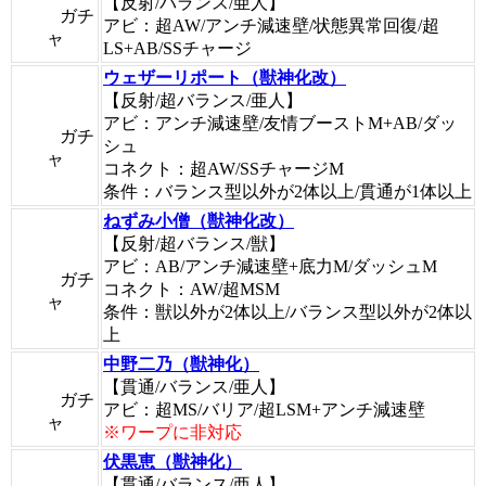
【反射/バランス/亜人】
ガチ
アビ：超AW/アンチ減速壁/状態異常回復/超
ャ
LS+AB/SSチャージ
ウェザーリポート（獣神化改）
【反射/超バランス/亜人】
アビ：アンチ減速壁/友情ブーストM+AB/ダッ
ガチ
シュ
ャ
コネクト：超AW/SSチャージM
条件：バランス型以外が2体以上/貫通が1体以上
ねずみ小僧（獣神化改）
【反射/超バランス/獣】
アビ：AB/アンチ減速壁+底力M/ダッシュM
ガチ
コネクト：AW/超MSM
ャ
条件：獣以外が2体以上/バランス型以外が2体以
上
中野二乃（獣神化）
【貫通/バランス/亜人】
ガチ
アビ：超MS/バリア/超LSM+アンチ減速壁
ャ
※ワープに非対応
伏黒恵（獣神化）
【貫通/バランス/亜人】