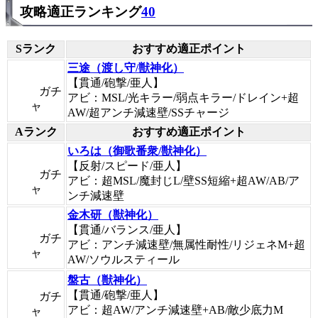
攻略適正ランキング
40
Sランク
おすすめ適正ポイント
三途（渡し守/獣神化）
【貫通/砲撃/亜人】
ガチ
アビ：MSL/光キラー/弱点キラー/ドレイン+超
ャ
AW/超アンチ減速壁/SSチャージ
Aランク
おすすめ適正ポイント
いろは（御歌番衆/獣神化）
【反射/スピード/亜人】
ガチ
アビ：超MSL/魔封じL/壁SS短縮+超AW/AB/ア
ャ
ンチ減速壁
金木研（獣神化）
【貫通/バランス/亜人】
ガチ
アビ：アンチ減速壁/無属性耐性/リジェネM+超
ャ
AW/ソウルスティール
盤古（獣神化）
【貫通/砲撃/亜人】
ガチ
アビ：超AW/アンチ減速壁+AB/敵少底力M
ャ