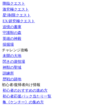
降臨クエスト
激究極クエスト
星5制限クエスト
EX/超究極クエスト
追憶の書庫
守護獣の森
英雄の神殿
採掘場
チャレンジ攻略
未開の大地
閃きの遊技場
神獣の聖域
訓練所
歴戦の跡地
初心者/復帰者向け情報
初心者のおすすめの進め方
初心者応援パック当たり一覧
亀《ケンチー》の集め方