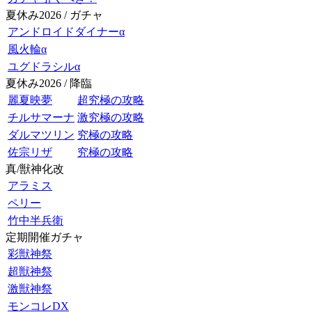
夏休み2026 / ガチャ
アンドロイドダイナーα
風火輪α
ユグドラシルα
夏休み2026 / 降臨
麗夏映夢
超究極の攻略
チルサマーナ
激究極の攻略
ダルマツリン
究極の攻略
佐宗リザ
究極の攻略
真/獣神化改
アラミス
ペリー
竹中半兵衛
定期開催ガチャ
彩獣神祭
超獣神祭
激獣神祭
モンコレDX