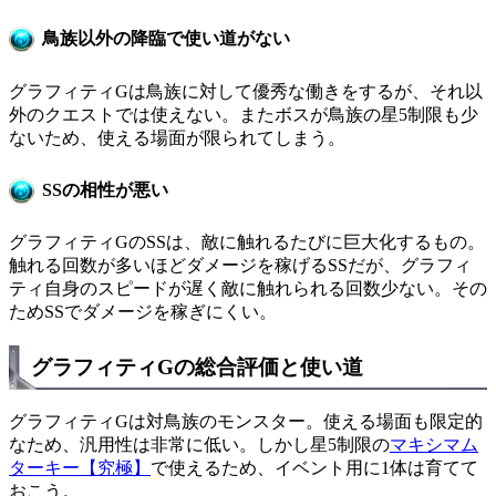
鳥族以外の降臨で使い道がない
グラフィティGは鳥族に対して優秀な働きをするが、それ以
外のクエストでは使えない。またボスが鳥族の星5制限も少
ないため、使える場面が限られてしまう。
SSの相性が悪い
グラフィティGのSSは、敵に触れるたびに巨大化するもの。
触れる回数が多いほどダメージを稼げるSSだが、グラフィ
ティ自身のスピードが遅く敵に触れられる回数少ない。その
ためSSでダメージを稼ぎにくい。
グラフィティGの総合評価と使い道
グラフィティGは対鳥族のモンスター。使える場面も限定的
なため、汎用性は非常に低い。しかし星5制限の
マキシマム
ターキー【究極】
で使えるため、イベント用に1体は育てて
おこう。