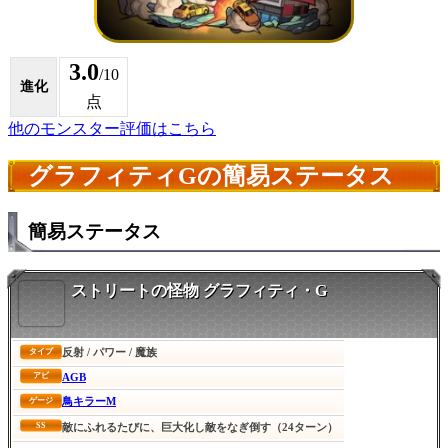
3.0
/10
進化
点
他のモンスター評価はこちら
グラフィティGの簡易ステータス
簡易ステータス
ストリートの怪物 グラフィティ・G
反射 / パワー / 魔族
タイプ
AGB
アビ
鳥キラーM
ゲージ
SS
敵にふれるたびに、巨大化し敵をなぎ倒す（24ターン）