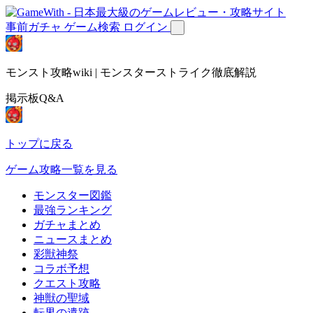
事前ガチャ
ゲーム検索
ログイン
モンスト攻略wiki | モンスターストライク徹底解説
掲示板Q&A
トップに戻る
ゲーム攻略一覧を見る
モンスター図鑑
最強ランキング
ガチャまとめ
ニュースまとめ
彩獣神祭
コラボ予想
クエスト攻略
神獣の聖域
転界の遺跡