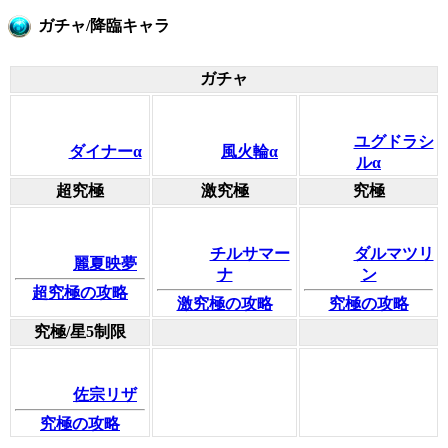
ガチャ/降臨キャラ
ガチャ
ユグドラシ
ダイナーα
風火輪α
ルα
超究極
激究極
究極
チルサマー
ダルマツリ
麗夏映夢
ナ
ン
超究極の攻略
激究極の攻略
究極の攻略
究極/星5制限
佐宗リザ
究極の攻略