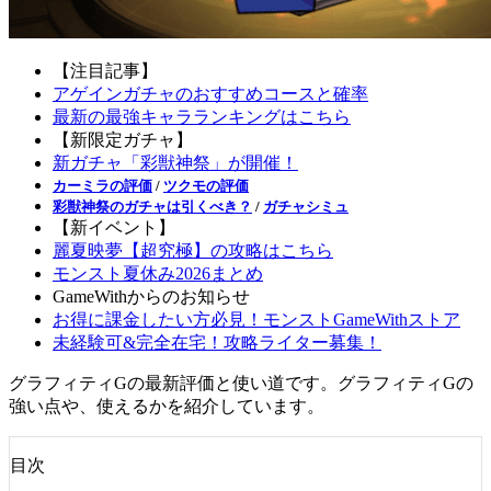
【注目記事】
アゲインガチャのおすすめコースと確率
最新の最強キャラランキングはこちら
【新限定ガチャ】
新ガチャ「彩獣神祭」が開催！
カーミラの評価
/
ツクモの評価
彩獣神祭のガチャは引くべき？
/
ガチャシミュ
【新イベント】
麗夏映夢【超究極】の攻略はこちら
モンスト夏休み2026まとめ
GameWithからのお知らせ
お得に課金したい方必見！モンストGameWithストア
未経験可&完全在宅！攻略ライター募集！
グラフィティGの最新評価と使い道です。グラフィティGの
強い点や、使えるかを紹介しています。
目次