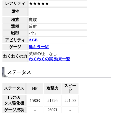
レアリティ
★★★★★
属性
種族
魔族
撃種
反射
戦型
パワー
アビリティ
AGB
ゲージ
鳥キラーM
英雄の証：なし
わくわくの力
わくわくの実 効果一覧
ステータス
スピー
ステータス
攻撃力
HP
ド
Lv70＆
15803
21726
221.00
タス強化後
ゲージ成功
-
26071
-