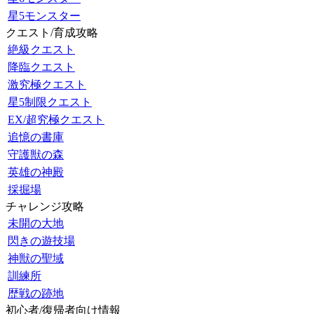
星5モンスター
クエスト/育成攻略
絶級クエスト
降臨クエスト
激究極クエスト
星5制限クエスト
EX/超究極クエスト
追憶の書庫
守護獣の森
英雄の神殿
採掘場
チャレンジ攻略
未開の大地
閃きの遊技場
神獣の聖域
訓練所
歴戦の跡地
初心者/復帰者向け情報