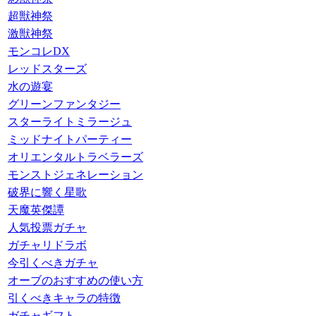
超獣神祭
激獣神祭
モンコレDX
レッドスターズ
水の遊宴
グリーンファンタジー
スターライトミラージュ
ミッドナイトパーティー
オリエンタルトラベラーズ
モンストジェネレーション
破界に響く星歌
天魔英傑譚
人気投票ガチャ
ガチャリドラボ
今引くべきガチャ
オーブのおすすめの使い方
引くべきキャラの特徴
ガチャギフト