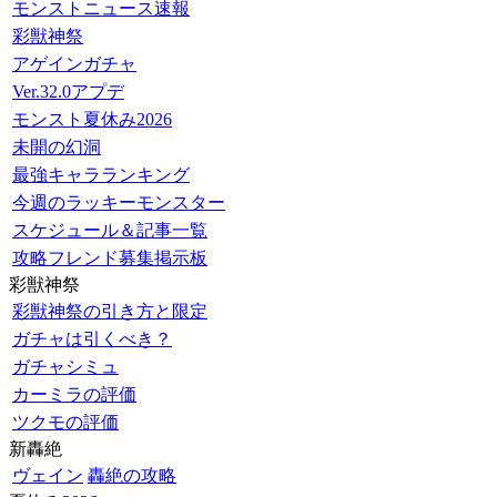
モンストニュース速報
彩獣神祭
アゲインガチャ
Ver.32.0アプデ
モンスト夏休み2026
未開の幻洞
最強キャラランキング
今週のラッキーモンスター
スケジュール＆記事一覧
攻略フレンド募集掲示板
彩獣神祭
彩獣神祭の引き方と限定
ガチャは引くべき？
ガチャシミュ
カーミラの評価
ツクモの評価
新轟絶
ヴェイン
轟絶の攻略