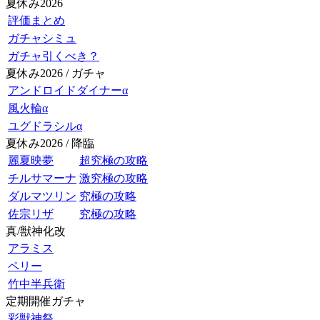
夏休み2026
評価まとめ
ガチャシミュ
ガチャ引くべき？
夏休み2026 / ガチャ
アンドロイドダイナーα
風火輪α
ユグドラシルα
夏休み2026 / 降臨
麗夏映夢
超究極の攻略
チルサマーナ
激究極の攻略
ダルマツリン
究極の攻略
佐宗リザ
究極の攻略
真/獣神化改
アラミス
ペリー
竹中半兵衛
定期開催ガチャ
彩獣神祭