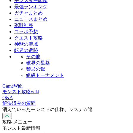
モンスター図鑑
最強ランキング
ガチャまとめ
ニュースまとめ
彩獣神祭
コラボ予想
クエスト攻略
神獣の聖域
転界の遺跡
その他
破界の星墓
禁忌の獄
絶級トーナメント
GameWith
モンスト攻略wiki
Q&A
解決済みの質問
消えていったモンストの仕様、システム達
攻略 メニュー
モンスト最新情報