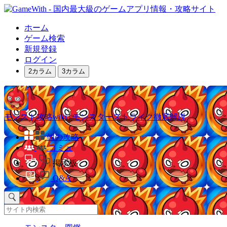
ホーム
ゲーム検索
新規登録
ログイン
2カラム
3カラム
モンスト攻略wiki | モンスターストライク徹底解説
他の攻略
コミュ
掲示板
Q&A