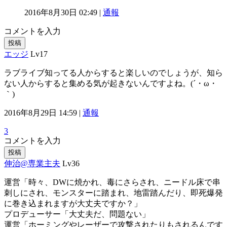
2016年8月30日 02:49 |
通報
コメントを入力
投稿
エッジ
Lv17
ラブライブ知ってる人からすると楽しいのでしょうが、知ら
ない人からすると集める気が起きないんですよね。(´・ω・
｀)
2016年8月29日 14:59 |
通報
3
コメントを入力
投稿
伸治@専業主夫
Lv36
運営「時々、DWに焼かれ、毒にさらされ、ニードル床で串
刺しにされ、モンスターに踏まれ、地雷踏んだり、即死爆発
に巻き込まれますが大丈夫ですか？」
プロデューサー「大丈夫だ、問題ない」
運営「ホーミングやレーザーで攻撃されたりもされるんです