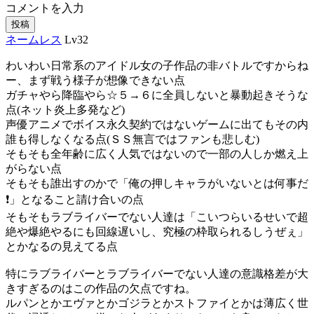
コメントを入力
投稿
ネームレス
Lv32
わいわい日常系のアイドル女の子作品の非バトルですからね
ー、まず戦う様子が想像できない点
ガチャやら降臨やら☆５→６に全員しないと暴動起きそうな
点(ネット炎上多発など)
声優アニメでボイス永久契約ではないゲームに出てもその内
誰も得しなくなる点(ＳＳ無言ではファンも悲しむ)
そもそも全年齢に広く人気ではないので一部の人しか燃え上
がらない点
そもそも誰出すのかで「俺の押しキャラがいないとは何事だ
❗」となること請け合いの点
そもそもラブライバーでない人達は「こいつらいるせいで超
絶や爆絶やるにも回線遅いし、究極の枠取られるしうぜぇ」
とかなるの見えてる点
特にラブライバーとラブライバーでない人達の意識格差が大
きすぎるのはこの作品の欠点ですね。
ルパンとかエヴァとかゴジラとかストファイとかは薄広く世