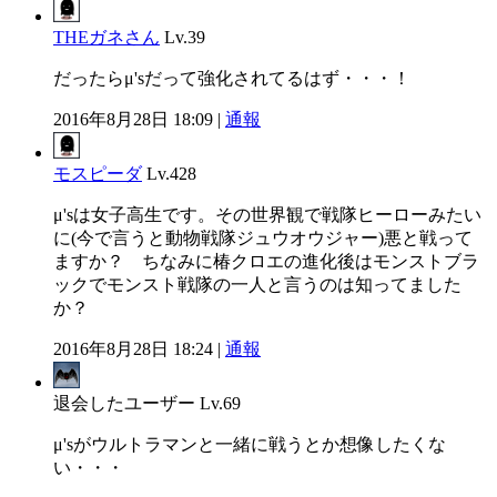
THEガネさん
Lv.39
だったらμ'sだって強化されてるはず・・・！
2016年8月28日 18:09 |
通報
モスピーダ
Lv.428
μ'sは女子高生です。その世界観で戦隊ヒーローみたい
に(今で言うと動物戦隊ジュウオウジャー)悪と戦って
ますか？ ちなみに椿クロエの進化後はモンストブラ
ックでモンスト戦隊の一人と言うのは知ってました
か？
2016年8月28日 18:24 |
通報
退会したユーザー
Lv.69
μ'sがウルトラマンと一緒に戦うとか想像したくな
い・・・