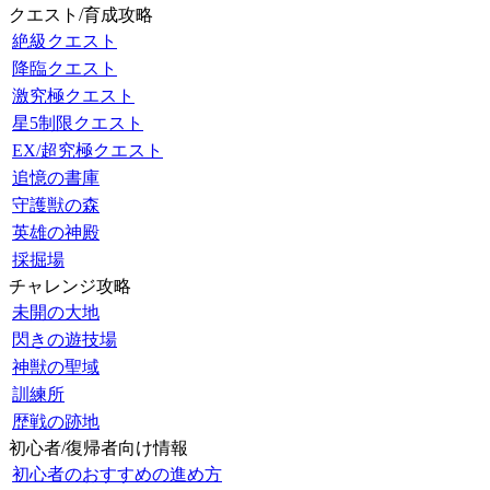
クエスト/育成攻略
絶級クエスト
降臨クエスト
激究極クエスト
星5制限クエスト
EX/超究極クエスト
追憶の書庫
守護獣の森
英雄の神殿
採掘場
チャレンジ攻略
未開の大地
閃きの遊技場
神獣の聖域
訓練所
歴戦の跡地
初心者/復帰者向け情報
初心者のおすすめの進め方