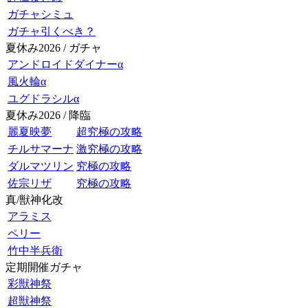
ガチャシミュ
ガチャ引くべき？
夏休み2026 / ガチャ
アンドロイドダイナーα
風火輪α
ユグドラシルα
夏休み2026 / 降臨
麗夏映夢
超究極の攻略
チルサマーナ
激究極の攻略
ダルマツリン
究極の攻略
佐宗リザ
究極の攻略
真/獣神化改
アラミス
ペリー
竹中半兵衛
定期開催ガチャ
彩獣神祭
超獣神祭