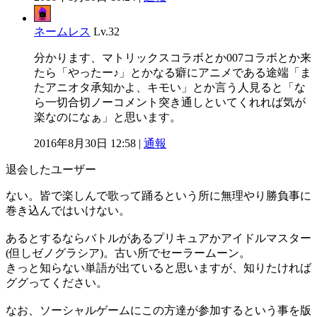
ネームレス
Lv.32
分かります、マトリックスコラボとか007コラボとか来
たら「やったー♪」とかなる癖にアニメである途端「ま
たアニオタ承知かよ、キモい」とか言う人見ると「な
ら一切合切ノーコメント突き通しといてくれれば気が
楽なのになぁ」と思います。
2016年8月30日 12:58 |
通報
退会したユーザー
ない。皆で楽しんで歌って踊るという所に無理やり勝負事に
巻き込んではいけない。
あるとするならバトルがあるプリキュアかアイドルマスター
(但しゼノグラシア)。古い所でセーラームーン。
きっと知らない単語が出ていると思いますが、知りたければ
ググってください。
なお、ソーシャルゲームにこの方達が参加するという事を版