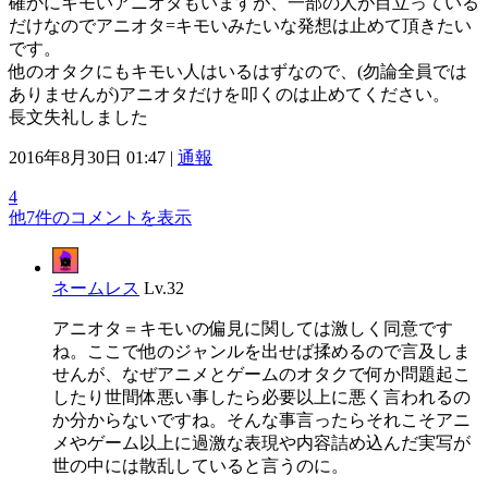
確かにキモいアニオタもいますが、一部の人が目立っている
だけなのでアニオタ=キモいみたいな発想は止めて頂きたい
です。
他のオタクにもキモい人はいるはずなので、(勿論全員では
ありませんが)アニオタだけを叩くのは止めてください。
長文失礼しました
2016年8月30日 01:47 |
通報
4
他7件のコメントを表示
ネームレス
Lv.32
アニオタ＝キモいの偏見に関しては激しく同意です
ね。ここで他のジャンルを出せば揉めるので言及しま
せんが、なぜアニメとゲームのオタクで何か問題起こ
したり世間体悪い事したら必要以上に悪く言われるの
か分からないですね。そんな事言ったらそれこそアニ
メやゲーム以上に過激な表現や内容詰め込んだ実写が
世の中には散乱していると言うのに。