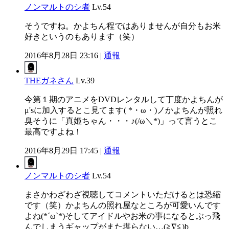
ノンマルトのシ者
Lv.54
そうですね。かよちん程ではありませんが自分もお米
好きというのもあります（笑）
2016年8月28日 23:16 |
通報
THEガネさん
Lv.39
今第１期のアニメをDVDレンタルして丁度かよちんが
μ'sに加入するとこ見てます( *・ω・)ノかよちんが照れ
臭そうに「真姫ちゃん・・・♪(/ω＼*)」って言うとこ
最高ですよね！
2016年8月29日 17:45 |
通報
ノンマルトのシ者
Lv.54
まさかわざわざ視聴してコメントいただけるとは恐縮
です（笑）かよちんの照れ屋なところが可愛いんです
よね(*´ω`*)そしてアイドルやお米の事になるとぶっ飛
んでしまうギャップがまた堪らない…(≧∇≦)b