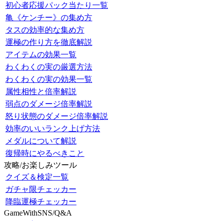
初心者応援パック当たり一覧
亀《ケンチー》の集め方
タスの効率的な集め方
運極の作り方を徹底解説
アイテムの効果一覧
わくわくの実の厳選方法
わくわくの実の効果一覧
属性相性と倍率解説
弱点のダメージ倍率解説
怒り状態のダメージ倍率解説
効率のいいランク上げ方法
メダルについて解説
復帰時にやるべきこと
攻略/お楽しみツール
クイズ＆検定一覧
ガチャ限チェッカー
降臨運極チェッカー
GameWithSNS/Q&A