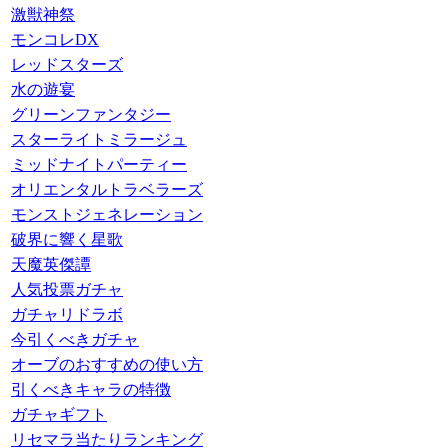
激獣神祭
モンコレDX
レッドスターズ
水の遊宴
グリーンファンタジー
スターライトミラージュ
ミッドナイトパーティー
オリエンタルトラベラーズ
モンストジェネレーション
破界に響く星歌
天魔英傑譚
人気投票ガチャ
ガチャリドラボ
今引くべきガチャ
オーブのおすすめの使い方
引くべきキャラの特徴
ガチャギフト
リセマラ当たりランキング