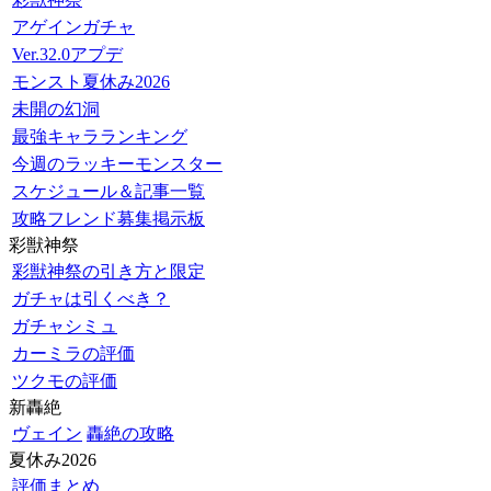
アゲインガチャ
Ver.32.0アプデ
モンスト夏休み2026
未開の幻洞
最強キャラランキング
今週のラッキーモンスター
スケジュール＆記事一覧
攻略フレンド募集掲示板
彩獣神祭
彩獣神祭の引き方と限定
ガチャは引くべき？
ガチャシミュ
カーミラの評価
ツクモの評価
新轟絶
ヴェイン
轟絶の攻略
夏休み2026
評価まとめ