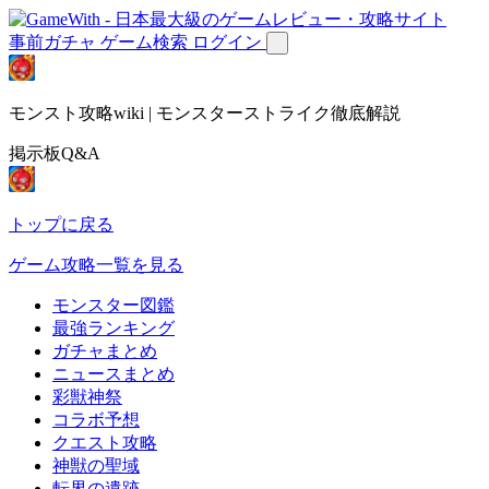
事前ガチャ
ゲーム検索
ログイン
モンスト攻略wiki | モンスターストライク徹底解説
掲示板Q&A
トップに戻る
ゲーム攻略一覧を見る
モンスター図鑑
最強ランキング
ガチャまとめ
ニュースまとめ
彩獣神祭
コラボ予想
クエスト攻略
神獣の聖域
転界の遺跡