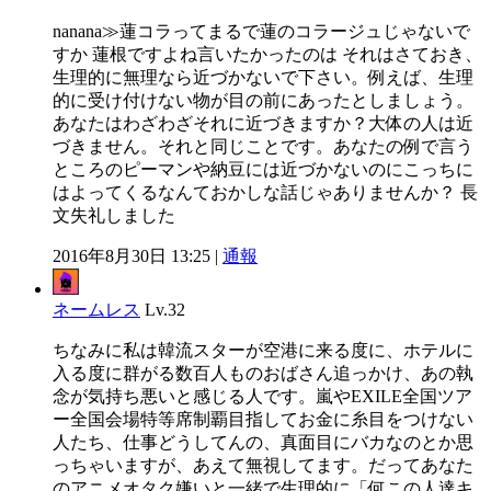
nanana≫蓮コラってまるで蓮のコラージュじゃないで
すか 蓮根ですよね言いたかったのは それはさておき、
生理的に無理なら近づかないで下さい。例えば、生理
的に受け付けない物が目の前にあったとしましょう。
あなたはわざわざそれに近づきますか？大体の人は近
づきません。それと同じことです。あなたの例で言う
ところのピーマンや納豆には近づかないのにこっちに
はよってくるなんておかしな話じゃありませんか？ 長
文失礼しました
2016年8月30日 13:25 |
通報
ネームレス
Lv.32
ちなみに私は韓流スターが空港に来る度に、ホテルに
入る度に群がる数百人ものおばさん追っかけ、あの執
念が気持ち悪いと感じる人です。嵐やEXILE全国ツア
ー全国会場特等席制覇目指してお金に糸目をつけない
人たち、仕事どうしてんの、真面目にバカなのとか思
っちゃいますが、あえて無視してます。だってあなた
のアニメオタク嫌いと一緒で生理的に「何この人達キ