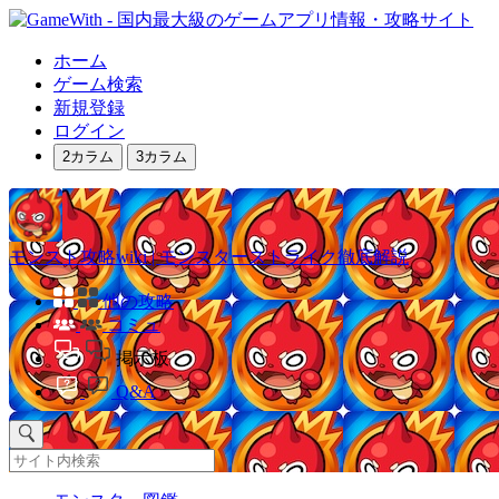
ホーム
ゲーム検索
新規登録
ログイン
2カラム
3カラム
モンスト攻略wiki | モンスターストライク徹底解説
他の攻略
コミュ
掲示板
Q&A