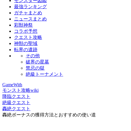
モンスター図鑑
最強ランキング
ガチャまとめ
ニュースまとめ
彩獣神祭
コラボ予想
クエスト攻略
神獣の聖域
転界の遺跡
その他
破界の星墓
禁忌の獄
絶級トーナメント
GameWith
モンスト攻略wiki
降臨クエスト
絶級クエスト
轟絶クエスト
轟絶ボーナスの獲得方法とおすすめの使い道