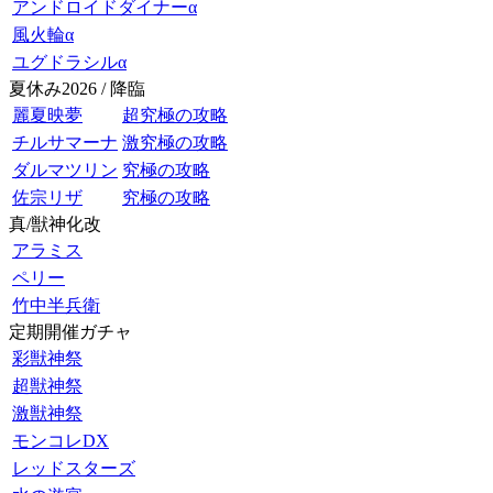
アンドロイドダイナーα
風火輪α
ユグドラシルα
夏休み2026 / 降臨
麗夏映夢
超究極の攻略
チルサマーナ
激究極の攻略
ダルマツリン
究極の攻略
佐宗リザ
究極の攻略
真/獣神化改
アラミス
ペリー
竹中半兵衛
定期開催ガチャ
彩獣神祭
超獣神祭
激獣神祭
モンコレDX
レッドスターズ