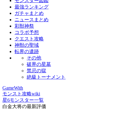
モンスター図鑑
最強ランキング
ガチャまとめ
ニュースまとめ
彩獣神祭
コラボ予想
クエスト攻略
神獣の聖域
転界の遺跡
その他
破界の星墓
禁忌の獄
絶級トーナメント
GameWith
モンスト攻略wiki
星6モンスター一覧
白金大将の最新評価