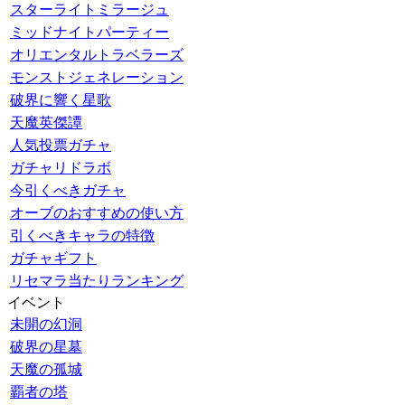
スターライトミラージュ
ミッドナイトパーティー
オリエンタルトラベラーズ
モンストジェネレーション
破界に響く星歌
天魔英傑譚
人気投票ガチャ
ガチャリドラボ
今引くべきガチャ
オーブのおすすめの使い方
引くべきキャラの特徴
ガチャギフト
リセマラ当たりランキング
イベント
未開の幻洞
破界の星墓
天魔の孤城
覇者の塔