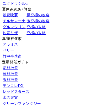
ユグドラシルα
夏休み2026 / 降臨
麗夏映夢
超究極の攻略
チルサマーナ
激究極の攻略
ダルマツリン
究極の攻略
佐宗リザ
究極の攻略
真/獣神化改
アラミス
ペリー
竹中半兵衛
定期開催ガチャ
彩獣神祭
超獣神祭
激獣神祭
モンコレDX
レッドスターズ
水の遊宴
グリーンファンタジー