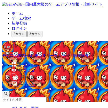
ホーム
ゲーム検索
新規登録
ログイン
2カラム
3カラム
モンスト攻略wiki | モンスターストライク徹底解説
他の攻略
コミュ
掲示板
Q&A