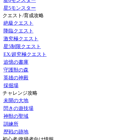
星6モンスター
星5モンスター
クエスト/育成攻略
絶級クエスト
降臨クエスト
激究極クエスト
星5制限クエスト
EX/超究極クエスト
追憶の書庫
守護獣の森
英雄の神殿
採掘場
チャレンジ攻略
未開の大地
閃きの遊技場
神獣の聖域
訓練所
歴戦の跡地
初心者/復帰者向け情報