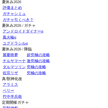
夏休み2026
評価まとめ
ガチャシミュ
ガチャ引くべき？
夏休み2026 / ガチャ
アンドロイドダイナーα
風火輪α
ユグドラシルα
夏休み2026 / 降臨
麗夏映夢
超究極の攻略
チルサマーナ
激究極の攻略
ダルマツリン
究極の攻略
佐宗リザ
究極の攻略
真/獣神化改
アラミス
ペリー
竹中半兵衛
定期開催ガチャ