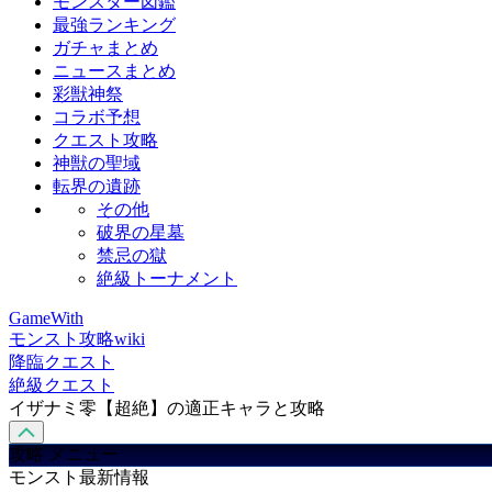
モンスター図鑑
最強ランキング
ガチャまとめ
ニュースまとめ
彩獣神祭
コラボ予想
クエスト攻略
神獣の聖域
転界の遺跡
その他
破界の星墓
禁忌の獄
絶級トーナメント
GameWith
モンスト攻略wiki
降臨クエスト
絶級クエスト
イザナミ零【超絶】の適正キャラと攻略
攻略 メニュー
モンスト最新情報