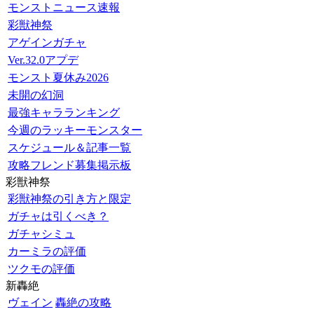
モンストニュース速報
彩獣神祭
アゲインガチャ
Ver.32.0アプデ
モンスト夏休み2026
未開の幻洞
最強キャラランキング
今週のラッキーモンスター
スケジュール＆記事一覧
攻略フレンド募集掲示板
彩獣神祭
彩獣神祭の引き方と限定
ガチャは引くべき？
ガチャシミュ
カーミラの評価
ツクモの評価
新轟絶
ヴェイン
轟絶の攻略