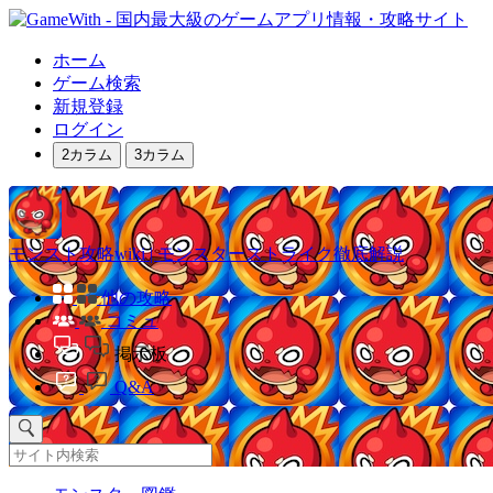
ホーム
ゲーム検索
新規登録
ログイン
2カラム
3カラム
モンスト攻略wiki | モンスターストライク徹底解説
他の攻略
コミュ
掲示板
Q&A