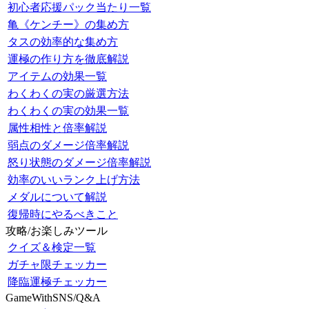
初心者応援パック当たり一覧
亀《ケンチー》の集め方
タスの効率的な集め方
運極の作り方を徹底解説
アイテムの効果一覧
わくわくの実の厳選方法
わくわくの実の効果一覧
属性相性と倍率解説
弱点のダメージ倍率解説
怒り状態のダメージ倍率解説
効率のいいランク上げ方法
メダルについて解説
復帰時にやるべきこと
攻略/お楽しみツール
クイズ＆検定一覧
ガチャ限チェッカー
降臨運極チェッカー
GameWithSNS/Q&A