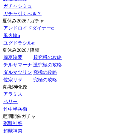
ガチャシミュ
ガチャ引くべき？
夏休み2026 / ガチャ
アンドロイドダイナーα
風火輪α
ユグドラシルα
夏休み2026 / 降臨
麗夏映夢
超究極の攻略
チルサマーナ
激究極の攻略
ダルマツリン
究極の攻略
佐宗リザ
究極の攻略
真/獣神化改
アラミス
ペリー
竹中半兵衛
定期開催ガチャ
彩獣神祭
超獣神祭