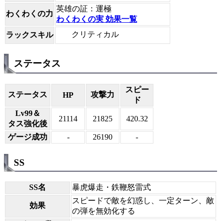
英雄の証：運極
わくわくの力
わくわくの実 効果一覧
クリティカル
ラックスキル
ステータス
スピー
ステータス
攻撃力
HP
ド
Lv99＆
21114
21825
420.32
タス強化後
ゲージ成功
-
26190
-
SS
SS名
暴虎爆走・鉄鞭怒雷式
スピードで敵を幻惑し、一定ターン、敵
効果
の弾を無効化する