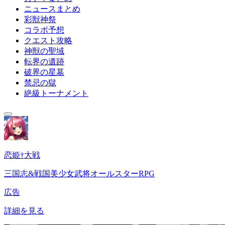
ニュースまとめ
彩獣神祭
コラボ予想
クエスト攻略
神獣の聖域
転界の遺跡
破界の星墓
禁忌の獄
絶級トーナメント
恋姫†大戦
三国志&戦国美少女武将オールスターRPG
広告
詳細を見る