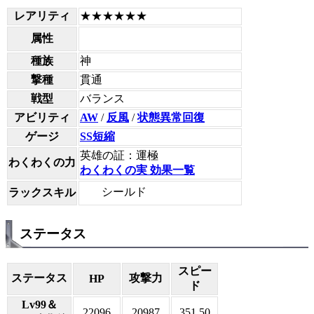
レアリティ
★★★★★★
属性
種族
神
撃種
貫通
戦型
バランス
アビリティ
AW
/
反風
/
状態異常回復
ゲージ
SS短縮
英雄の証：運極
わくわくの力
わくわくの実 効果一覧
シールド
ラックスキル
ステータス
スピー
ステータス
攻撃力
HP
ド
Lv99＆
22096
20987
351.50