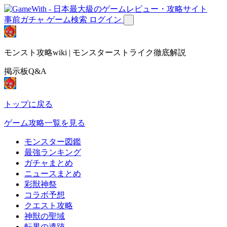
事前ガチャ
ゲーム検索
ログイン
モンスト攻略wiki | モンスターストライク徹底解説
掲示板Q&A
トップに戻る
ゲーム攻略一覧を見る
モンスター図鑑
最強ランキング
ガチャまとめ
ニュースまとめ
彩獣神祭
コラボ予想
クエスト攻略
神獣の聖域
転界の遺跡