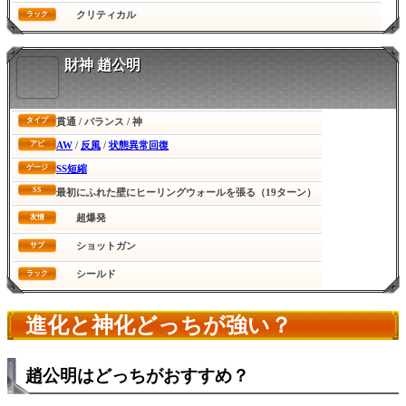
クリティカル
ラック
財神 趙公明
貫通 / バランス / 神
タイプ
AW
/
反風
/
状態異常回復
アビ
SS短縮
ゲージ
SS
最初にふれた壁にヒーリングウォールを張る（19ターン）
超爆発
友情
ショットガン
サブ
シールド
ラック
進化と神化どっちが強い？
趙公明はどっちがおすすめ？