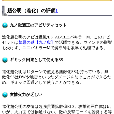
趙公明（進化）の評価
1
九ノ獄適正のアビリティセット
進化趙公明のアビは反風/LS+AB/ユニバキラーM。このアビ
セットは
禁忌の獄【九ノ獄】
で活躍できる。ウィンドの影響
も受けず、ユニバキラーMで魔導師を素早く処理できる。
ギミック回避として使えるSS
進化趙公明は12ターンで使える無敵化SSを持っている。無
敵化SSはDWや地雷といったダメージを防ぐことができるた
め、ギミック回避として使うことができる。
友情火力が乏しい
進化趙公明の友情は超強貫通拡散弾EL3。攻撃範囲自体は広
いが、火力面では物足りない。敵の反撃モードを誘発する等