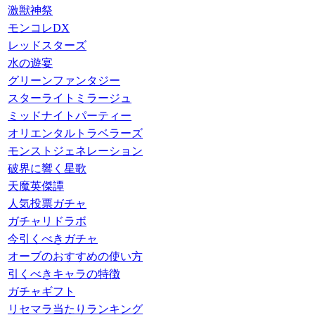
激獣神祭
モンコレDX
レッドスターズ
水の遊宴
グリーンファンタジー
スターライトミラージュ
ミッドナイトパーティー
オリエンタルトラベラーズ
モンストジェネレーション
破界に響く星歌
天魔英傑譚
人気投票ガチャ
ガチャリドラボ
今引くべきガチャ
オーブのおすすめの使い方
引くべきキャラの特徴
ガチャギフト
リセマラ当たりランキング