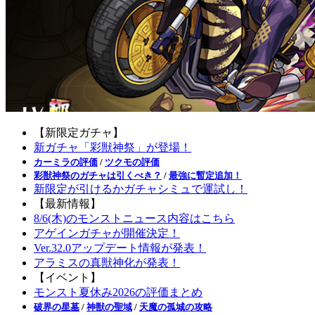
【新限定ガチャ】
新ガチャ「彩獣神祭」が登場！
カーミラの評価
/
ツクモの評価
彩獣神祭のガチャは引くべき？
/
最強に暫定追加！
新限定が引けるかガチャシミュで運試し！
【最新情報】
8/6(木)のモンストニュース内容はこちら
アゲインガチャが開催決定！
Ver.32.0アップデート情報が発表！
アラミスの真獣神化が発表！
【イベント】
モンスト夏休み2026の評価まとめ
破界の星墓
/
神獣の聖域
/
天魔の孤城の攻略