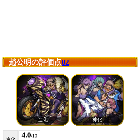
趙公明の評価点
82
4.0
/10
進化