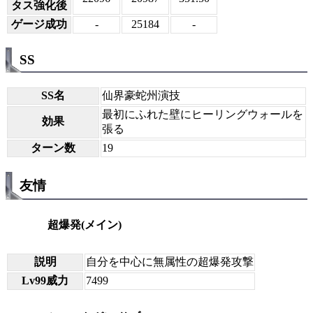
タス強化後
ゲージ成功
-
25184
-
SS
SS名
仙界豪蛇州演技
最初にふれた壁にヒーリングウォールを
効果
張る
ターン数
19
友情
超爆発(メイン)
説明
自分を中心に無属性の超爆発攻撃
Lv99威力
7499