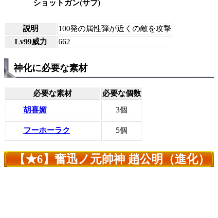
ショットガン(サブ)
説明
100発の属性弾が近くの敵を攻撃
Lv99威力
662
神化に必要な素材
必要な素材
必要な個数
胡喜媚
3個
フーホーラク
5個
【★6】奮迅ノ元帥神 趙公明（進化）