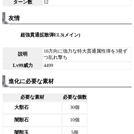
ターン数
12
友情
超強貫通拡散弾EL3(メイン)
16方向に強力な特大貫通属性弾を3発ず
説明
つ乱れ撃ち
Lv99威力
4499
進化に必要な素材
必要な素材
必要な個数
大獣石
30個
闇獣石
10個
闇獣玉
5個