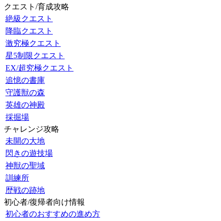
クエスト/育成攻略
絶級クエスト
降臨クエスト
激究極クエスト
星5制限クエスト
EX/超究極クエスト
追憶の書庫
守護獣の森
英雄の神殿
採掘場
チャレンジ攻略
未開の大地
閃きの遊技場
神獣の聖域
訓練所
歴戦の跡地
初心者/復帰者向け情報
初心者のおすすめの進め方