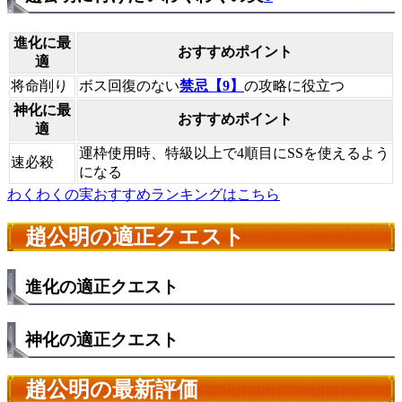
進化に最
おすすめポイント
適
将命削り
ボス回復のない
禁忌【9】
の攻略に役立つ
神化に最
おすすめポイント
適
運枠使用時、特級以上で4順目にSSを使えるよう
速必殺
になる
わくわくの実おすすめランキングはこちら
趙公明の適正クエスト
進化の適正クエスト
神化の適正クエスト
趙公明の最新評価