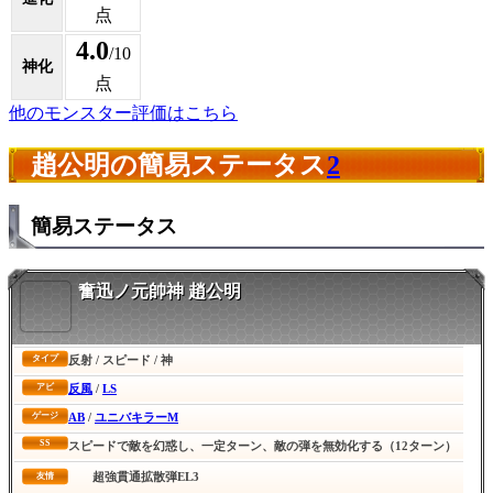
点
4.0
/10
神化
点
他のモンスター評価はこちら
趙公明の簡易ステータス
2
簡易ステータス
奮迅ノ元帥神 趙公明
反射 / スピード / 神
タイプ
反風
/
LS
アビ
AB
/
ユニバキラーM
ゲージ
SS
スピードで敵を幻惑し、一定ターン、敵の弾を無効化する（12ターン）
超強貫通拡散弾EL3
友情