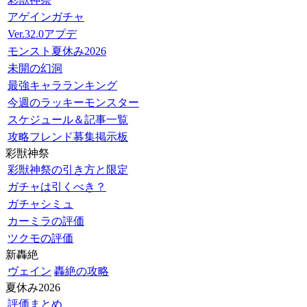
アゲインガチャ
Ver.32.0アプデ
モンスト夏休み2026
未開の幻洞
最強キャラランキング
今週のラッキーモンスター
スケジュール＆記事一覧
攻略フレンド募集掲示板
彩獣神祭
彩獣神祭の引き方と限定
ガチャは引くべき？
ガチャシミュ
カーミラの評価
ツクモの評価
新轟絶
ヴェイン
轟絶の攻略
夏休み2026
評価まとめ