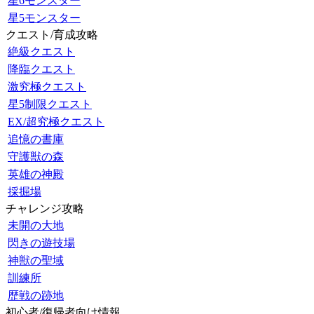
星6モンスター
星5モンスター
クエスト/育成攻略
絶級クエスト
降臨クエスト
激究極クエスト
星5制限クエスト
EX/超究極クエスト
追憶の書庫
守護獣の森
英雄の神殿
採掘場
チャレンジ攻略
未開の大地
閃きの遊技場
神獣の聖域
訓練所
歴戦の跡地
初心者/復帰者向け情報