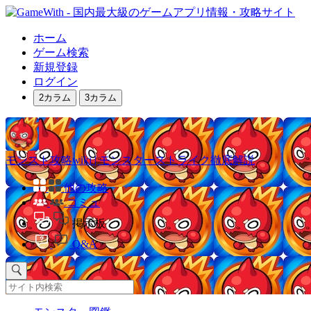
ホーム
ゲーム検索
新規登録
ログイン
2カラム
3カラム
モンスト攻略wiki | モンスターストライク徹底解説
他の攻略
コミュ
掲示板
Q&A