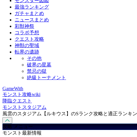
モンスター図鑑
最強ランキング
ガチャまとめ
ニュースまとめ
彩獣神祭
コラボ予想
クエスト攻略
神獣の聖域
転界の遺跡
その他
破界の星墓
禁忌の獄
絶級トーナメント
GameWith
モンスト攻略wiki
降臨クエスト
モンストスタジアム
風雲のスタジアム【ルキウス】のSランク攻略と適正ランキ
攻略 メニュー
モンスト最新情報