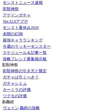
モンストニュース速報
彩獣神祭
アゲインガチャ
Ver.32.0アプデ
モンスト夏休み2026
未開の幻洞
最強キャラランキング
今週のラッキーモンスター
スケジュール＆記事一覧
攻略フレンド募集掲示板
彩獣神祭
彩獣神祭の引き方と限定
ガチャは引くべき？
ガチャシミュ
カーミラの評価
ツクモの評価
新轟絶
ヴェイン
轟絶の攻略