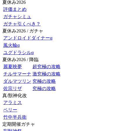
夏休み2026
評価まとめ
ガチャシミュ
ガチャ引くべき？
夏休み2026 / ガチャ
アンドロイドダイナーα
風火輪α
ユグドラシルα
夏休み2026 / 降臨
麗夏映夢
超究極の攻略
チルサマーナ
激究極の攻略
ダルマツリン
究極の攻略
佐宗リザ
究極の攻略
真/獣神化改
アラミス
ペリー
竹中半兵衛
定期開催ガチャ