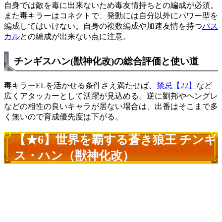
自身では敵を毒に出来ないため毒友情持ちとの編成が必須。
また毒キラーはコネクトで、発動には自分以外にパワー型を
編成してはいけない。自身の複数編成や加速友情を持つ
パス
カル
との編成が出来ない点に注意。
チンギスハン(獣神化改)の総合評価と使い道
毒キラーELを活かせる条件さえ満たせば、
禁忌【22】
など
広くアタッカーとして活躍が見込める。逆に劉邦やヘングレ
などの相性の良いキャラが居ない場合は、出番はそこまで多
く無いので育成優先度は下がる。
【★6】世界を覇する蒼き狼王 チンギ
ス・ハン（獣神化改）