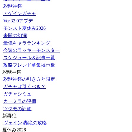
彩獣神祭
アゲインガチャ
Ver.32.0アプデ
モンスト夏休み2026
未開の幻洞
最強キャラランキング
今週のラッキーモンスター
スケジュール＆記事一覧
攻略フレンド募集掲示板
彩獣神祭
彩獣神祭の引き方と限定
ガチャは引くべき？
ガチャシミュ
カーミラの評価
ツクモの評価
新轟絶
ヴェイン
轟絶の攻略
夏休み2026