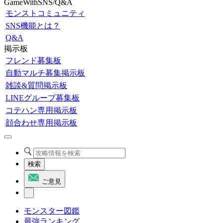
GameWithSNS/Q&A
モンストコミュニティ
SNS機能とは？
Q&A
掲示板
フレンド募集板
自動マルチ募集掲示板
雑談&質問掲示板
LINEグループ募集板
コテハン専用掲示板
顔合わせ専用掲示板
検索
ご意見
モンスター図鑑
最強ランキング