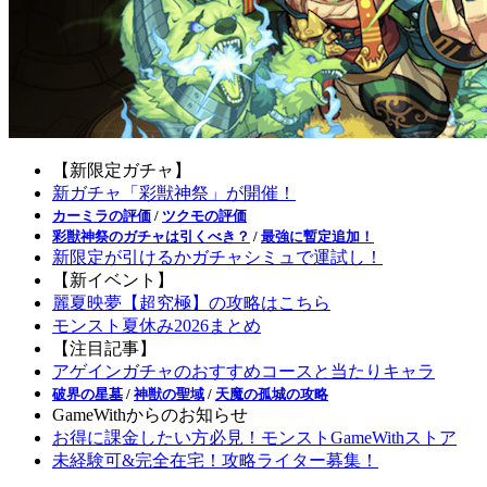
【新限定ガチャ】
新ガチャ「彩獣神祭」が開催！
カーミラの評価
/
ツクモの評価
彩獣神祭のガチャは引くべき？
/
最強に暫定追加！
新限定が引けるかガチャシミュで運試し！
【新イベント】
麗夏映夢【超究極】の攻略はこちら
モンスト夏休み2026まとめ
【注目記事】
アゲインガチャのおすすめコースと当たりキャラ
破界の星墓
/
神獣の聖域
/
天魔の孤城の攻略
GameWithからのお知らせ
お得に課金したい方必見！モンストGameWithストア
未経験可&完全在宅！攻略ライター募集！