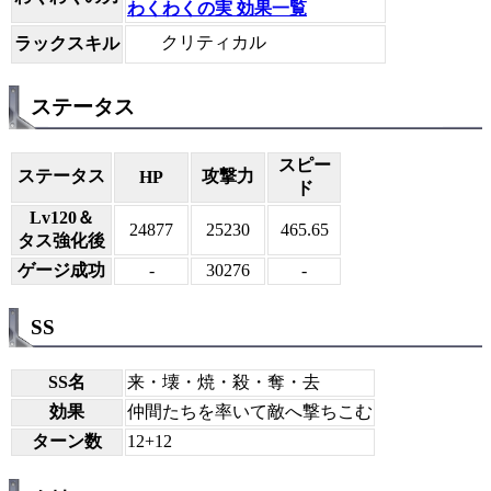
わくわくの実 効果一覧
クリティカル
ラックスキル
ステータス
スピー
ステータス
攻撃力
HP
ド
Lv120＆
24877
25230
465.65
タス強化後
ゲージ成功
-
30276
-
SS
SS名
来・壊・焼・殺・奪・去
効果
仲間たちを率いて敵へ撃ちこむ
ターン数
12+12