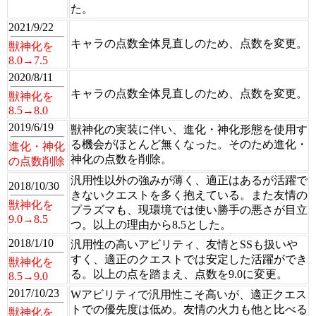
た。
2021/9/22
キャラの点数全体見直しのため、点数を変更。
獣神化を
8.0→7.5
2020/8/11
キャラの点数全体見直しのため、点数を変更。
獣神化を
8.5→8.0
2019/6/19
獣神化の実装に伴い、進化・神化形態を使用す
る機会がほとんど無くなった。そのため進化・
進化・神化
神化の点数を削除。
の点数削除
汎用性以外の強みが薄く、適正はあるが活躍で
2018/10/30
きないクエストを多く抱えている。また友情の
獣神化を
プラズマも、現環境では使い勝手の悪さが目立
9.0→8.5
つ。以上の理由から8.5とした。
2018/1/10
汎用性の高いアビリティ、友情とSSも扱いや
すく、適正のクエストでは安定した活躍ができ
獣神化を
る。以上の点を踏まえ、点数を9.0に変更。
8.5→9.0
2017/10/23
Wアビリティで汎用性こそ高いが、適正クエス
トでの優先度は低め。友情の火力も他と比べる
獣神化を