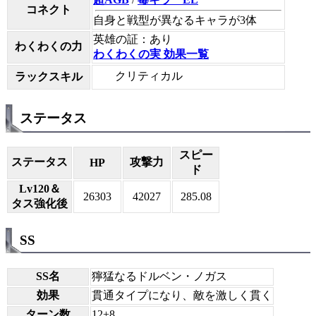
コネクト
自身と戦型が異なるキャラが3体
英雄の証：あり
わくわくの力
わくわくの実 効果一覧
クリティカル
ラックスキル
ステータス
スピー
ステータス
攻撃力
HP
ド
Lv120＆
26303
42027
285.08
タス強化後
SS
SS名
獰猛なるドルベン・ノガス
効果
貫通タイプになり、敵を激しく貫く
ターン数
12+8