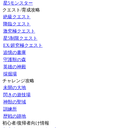
星5モンスター
クエスト/育成攻略
絶級クエスト
降臨クエスト
激究極クエスト
星5制限クエスト
EX/超究極クエスト
追憶の書庫
守護獣の森
英雄の神殿
採掘場
チャレンジ攻略
未開の大地
閃きの遊技場
神獣の聖域
訓練所
歴戦の跡地
初心者/復帰者向け情報