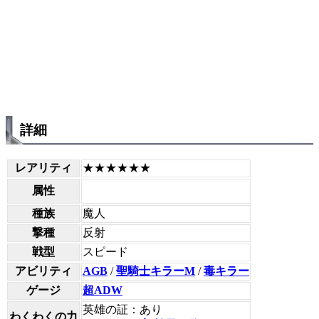
詳細
レアリティ
★★★★★★
属性
種族
魔人
撃種
反射
戦型
スピード
アビリティ
AGB
/
聖騎士キラーM
/
毒キラー
ゲージ
超ADW
英雄の証：あり
わくわくの力