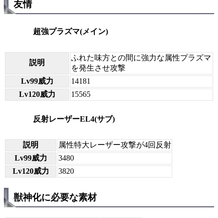
友情
超強プラズマ(メイン)
ふれた味方との間に強力な属性プラズマ
説明
を発生させ攻撃
Lv99威力
14181
Lv120威力
15565
反射レーザーEL4(サブ)
説明
属性特大レーザー攻撃が4回反射
Lv99威力
3480
Lv120威力
3820
獣神化に必要な素材