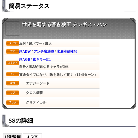
簡易ステータス
世界を覇する蒼き狼王 チンギス・ハン
反射 / 超パワー / 魔人
タイプ
超ADW
/
アンチ魔法陣
/
水属性耐性M
アビ
超AGB
/
毒キラーEL
コネクト
自身と戦型が異なるキャラが3体
SS
貫通タイプになり、敵を激しく貫く（12+8ターン）
エナジーソード
友情
クロス爆撃
サブ
クリティカル
ラック
SSの詳細
1段階目
4.5倍