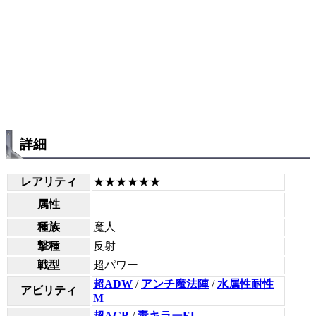
詳細
レアリティ
★★★★★★
属性
種族
魔人
撃種
反射
戦型
超パワー
超ADW
/
アンチ魔法陣
/
水属性耐性
アビリティ
M
超AGB
/
毒キラーEL