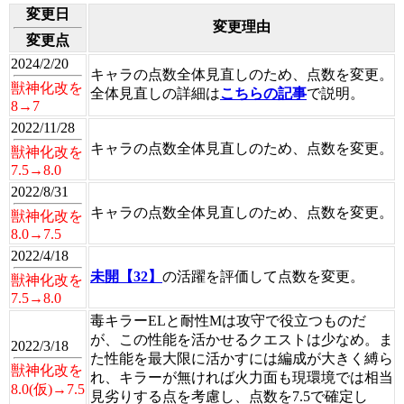
変更日
変更理由
変更点
2024/2/20
キャラの点数全体見直しのため、点数を変更。
獣神化改を
全体見直しの詳細は
こちらの記事
で説明。
8→7
2022/11/28
キャラの点数全体見直しのため、点数を変更。
獣神化改を
7.5→8.0
2022/8/31
キャラの点数全体見直しのため、点数を変更。
獣神化改を
8.0→7.5
2022/4/18
未開【32】
の活躍を評価して点数を変更。
獣神化改を
7.5→8.0
毒キラーELと耐性Mは攻守で役立つものだ
が、この性能を活かせるクエストは少なめ。ま
2022/3/18
た性能を最大限に活かすには編成が大きく縛ら
獣神化改を
れ、キラーが無ければ火力面も現環境では相当
8.0(仮)→7.5
見劣りする点を考慮し、点数を7.5で確定し