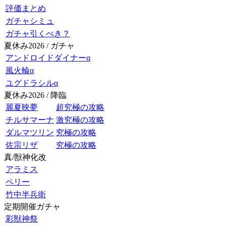
評価まとめ
ガチャシミュ
ガチャ引くべき？
夏休み2026 / ガチャ
アンドロイドダイナーα
風火輪α
ユグドラシルα
夏休み2026 / 降臨
麗夏映夢
超究極の攻略
チルサマーナ
激究極の攻略
ダルマツリン
究極の攻略
佐宗リザ
究極の攻略
真/獣神化改
アラミス
ペリー
竹中半兵衛
定期開催ガチャ
彩獣神祭