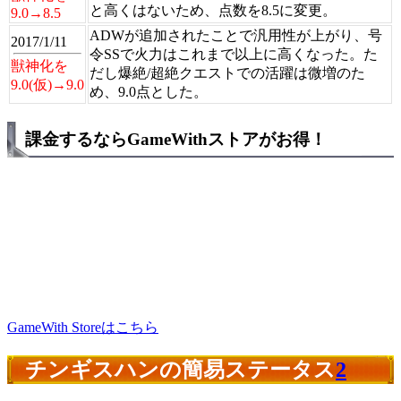
と高くはないため、点数を8.5に変更。
9.0→8.5
ADWが追加されたことで汎用性が上がり、号
2017/1/11
令SSで火力はこれまで以上に高くなった。た
獣神化を
だし爆絶/超絶クエストでの活躍は微増のた
9.0(仮)→9.0
め、9.0点とした。
課金するならGameWithストアがお得！
GameWith Storeはこちら
チンギスハンの簡易ステータス
2