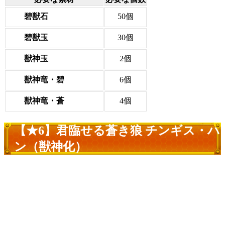
碧獣石
50個
碧獣玉
30個
獣神玉
2個
獣神竜・碧
6個
獣神竜・蒼
4個
【★6】君臨せる蒼き狼 チンギス・ハ
ン（獣神化）