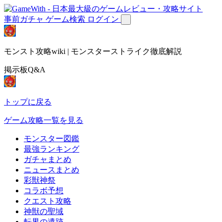
事前ガチャ
ゲーム検索
ログイン
モンスト攻略wiki | モンスターストライク徹底解説
掲示板Q&A
トップに戻る
ゲーム攻略一覧を見る
モンスター図鑑
最強ランキング
ガチャまとめ
ニュースまとめ
彩獣神祭
コラボ予想
クエスト攻略
神獣の聖域
転界の遺跡