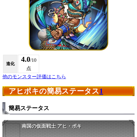
4.0
/10
進化
点
他のモンスター評価はこちら
アヒポキの簡易ステータス
1
簡易ステータス
南国の仮面戦士 アヒ・ポキ