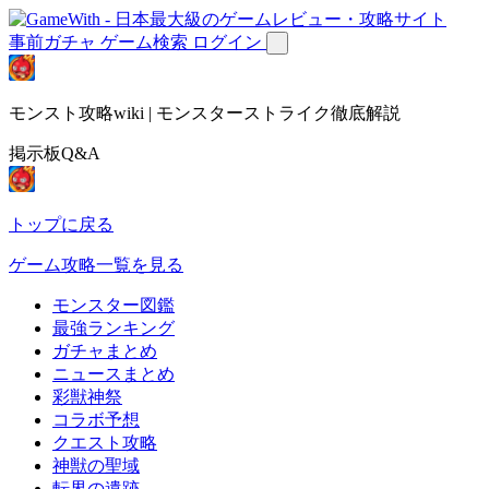
事前ガチャ
ゲーム検索
ログイン
モンスト攻略wiki | モンスターストライク徹底解説
掲示板Q&A
トップに戻る
ゲーム攻略一覧を見る
モンスター図鑑
最強ランキング
ガチャまとめ
ニュースまとめ
彩獣神祭
コラボ予想
クエスト攻略
神獣の聖域
転界の遺跡