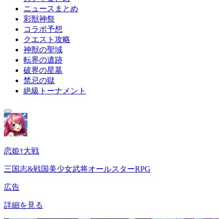
ニュースまとめ
彩獣神祭
コラボ予想
クエスト攻略
神獣の聖域
転界の遺跡
破界の星墓
禁忌の獄
絶級トーナメント
恋姫†大戦
三国志&戦国美少女武将オールスターRPG
広告
詳細を見る