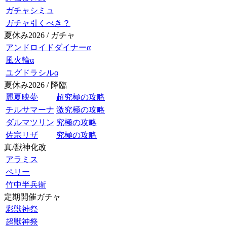
ガチャシミュ
ガチャ引くべき？
夏休み2026 / ガチャ
アンドロイドダイナーα
風火輪α
ユグドラシルα
夏休み2026 / 降臨
麗夏映夢
超究極の攻略
チルサマーナ
激究極の攻略
ダルマツリン
究極の攻略
佐宗リザ
究極の攻略
真/獣神化改
アラミス
ペリー
竹中半兵衛
定期開催ガチャ
彩獣神祭
超獣神祭