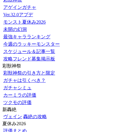
アゲインガチャ
Ver.32.0アプデ
モンスト夏休み2026
未開の幻洞
最強キャラランキング
今週のラッキーモンスター
スケジュール＆記事一覧
攻略フレンド募集掲示板
彩獣神祭
彩獣神祭の引き方と限定
ガチャは引くべき？
ガチャシミュ
カーミラの評価
ツクモの評価
新轟絶
ヴェイン
轟絶の攻略
夏休み2026
評価まとめ