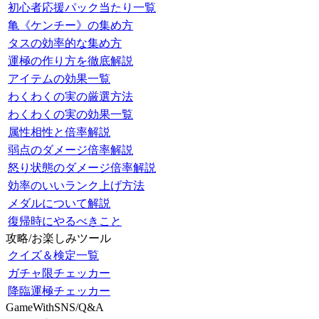
初心者応援パック当たり一覧
亀《ケンチー》の集め方
タスの効率的な集め方
運極の作り方を徹底解説
アイテムの効果一覧
わくわくの実の厳選方法
わくわくの実の効果一覧
属性相性と倍率解説
弱点のダメージ倍率解説
怒り状態のダメージ倍率解説
効率のいいランク上げ方法
メダルについて解説
復帰時にやるべきこと
攻略/お楽しみツール
クイズ＆検定一覧
ガチャ限チェッカー
降臨運極チェッカー
GameWithSNS/Q&A