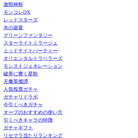
激獣神祭
モンコレDX
レッドスターズ
水の遊宴
グリーンファンタジー
スターライトミラージュ
ミッドナイトパーティー
オリエンタルトラベラーズ
モンストジェネレーション
破界に響く星歌
天魔英傑譚
人気投票ガチャ
ガチャリドラボ
今引くべきガチャ
オーブのおすすめの使い方
引くべきキャラの特徴
ガチャギフト
リセマラ当たりランキング