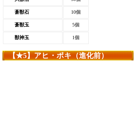
蒼獣石
10個
蒼獣玉
5個
獣神玉
1個
【★5】アヒ・ポキ（進化前）