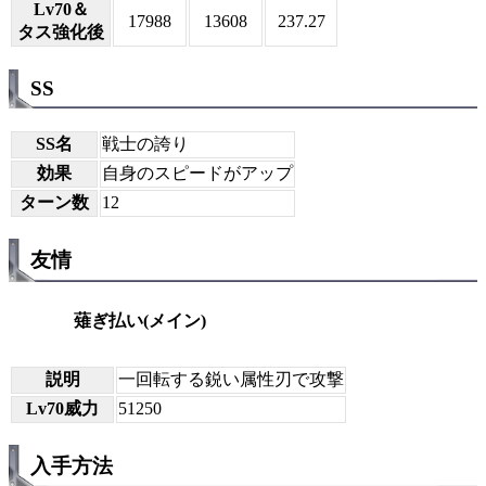
Lv70＆
17988
13608
237.27
タス強化後
SS
SS名
戦士の誇り
効果
自身のスピードがアップ
ターン数
12
友情
薙ぎ払い(メイン)
説明
一回転する鋭い属性刃で攻撃
Lv70威力
51250
入手方法