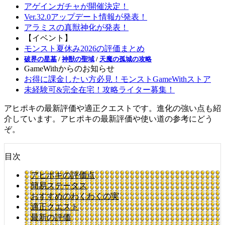
アゲインガチャが開催決定！
Ver.32.0アップデート情報が発表！
アラミスの真獣神化が発表！
【イベント】
モンスト夏休み2026の評価まとめ
破界の星墓
/
神獣の聖域
/
天魔の孤城の攻略
GameWithからのお知らせ
お得に課金したい方必見！モンストGameWithストア
未経験可&完全在宅！攻略ライター募集！
アヒポキの最新評価や適正クエストです。進化の強い点も紹
介しています。アヒポキの最新評価や使い道の参考にどう
ぞ。
目次
アヒポキの評価点
簡易ステータス
おすすめのわくわくの実
適正クエスト
最新の評価