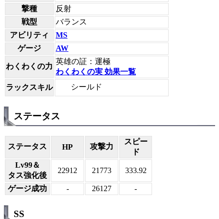
撃種
反射
戦型
バランス
アビリティ
MS
ゲージ
AW
英雄の証：運極
わくわくの力
わくわくの実 効果一覧
シールド
ラックスキル
ステータス
スピー
ステータス
攻撃力
HP
ド
Lv99＆
22912
21773
333.92
タス強化後
ゲージ成功
-
26127
-
SS