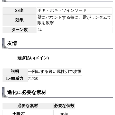
SS名
ポキ・ポキ・ツインソード
壁にバウンドする毎に、雷がランダムで
効果
敵を攻撃
ターン数
24
友情
薙ぎ払い(メイン)
説明
一回転する鋭い属性刃で攻撃
Lv99威力
71750
進化に必要な素材
必要な素材
必要な個数
大獣石
30個