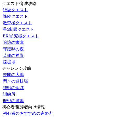
クエスト/育成攻略
絶級クエスト
降臨クエスト
激究極クエスト
星5制限クエスト
EX/超究極クエスト
追憶の書庫
守護獣の森
英雄の神殿
採掘場
チャレンジ攻略
未開の大地
閃きの遊技場
神獣の聖域
訓練所
歴戦の跡地
初心者/復帰者向け情報
初心者のおすすめの進め方