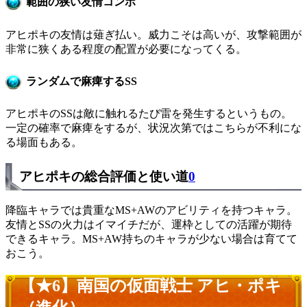
範囲の狭い友情コンボ
アヒポキの友情は薙ぎ払い。威力こそは高いが、攻撃範囲が
非常に狭くある程度の配置が必要になってくる。
ランダムで麻痺するSS
アヒポキのSSは敵に触れるたび雷を発生するというもの。
一定の確率で麻痺をするが、状況次第ではこちらが不利にな
る場面もある。
アヒポキの総合評価と使い道
0
降臨キャラでは貴重なMS+AWのアビリティを持つキャラ。
友情とSSの火力はイマイチだが、運枠としての活躍が期待
できるキャラ。MS+AW持ちのキャラが少ない場合は育てて
おこう。
【★6】南国の仮面戦士 アヒ・ポキ