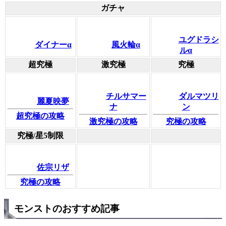
ガチャ
ユグドラシ
ダイナーα
風火輪α
ルα
超究極
激究極
究極
チルサマー
ダルマツリ
麗夏映夢
ナ
ン
超究極の攻略
激究極の攻略
究極の攻略
究極/星5制限
佐宗リザ
究極の攻略
モンストのおすすめ記事