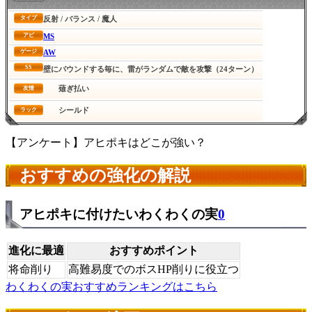
反射 / バランス / 魔人
タイプ
MS
アビ
AW
ゲージ
SS
壁にバウンドする毎に、雷がランダムで敵を攻撃（24ターン）
薙ぎ払い
友情
シールド
ラック
【アンケート】アヒポキはどこが強い？
おすすめの強化の解説
アヒポキに付けたいわくわくの実
0
進化に最適
おすすめポイント
将命削り
高難易度でのボスHP削りに役立つ
わくわくの実おすすめランキングはこちら