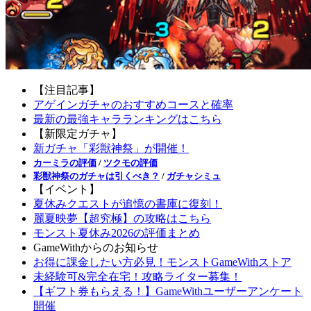
【注目記事】
アゲインガチャのおすすめコースと確率
最新の最強キャラランキングはこちら
【新限定ガチャ】
新ガチャ「彩獣神祭」が開催！
カーミラの評価
/
ツクモの評価
彩獣神祭のガチャは引くべき？
/
ガチャシミュ
【イベント】
夏休みクエストが追憶の書庫に復刻！
麗夏映夢【超究極】の攻略はこちら
モンスト夏休み2026の評価まとめ
GameWithからのお知らせ
お得に課金したい方必見！モンストGameWithストア
未経験可&完全在宅！攻略ライター募集！
【ギフト券もらえる！】GameWithユーザーアンケート
開催