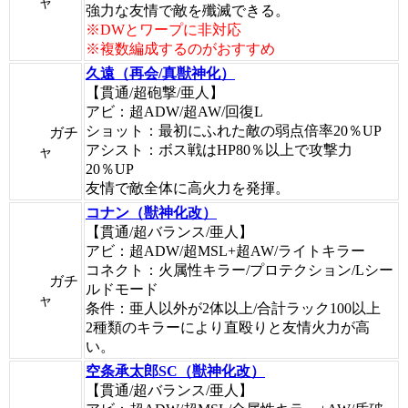
ャ
強力な友情で敵を殲滅できる。
※DWとワープに非対応
※複数編成するのがおすすめ
久遠（再会/真獣神化）
【貫通/超砲撃/亜人】
アビ：超ADW/超AW/回復L
ショット：最初にふれた敵の弱点倍率20％UP
ガチ
アシスト：ボス戦はHP80％以上で攻撃力
ャ
20％UP
友情で敵全体に高火力を発揮。
コナン（獣神化改）
【貫通/超バランス/亜人】
アビ：超ADW/超MSL+超AW/ライトキラー
コネクト：火属性キラー/プロテクション/Lシー
ガチ
ルドモード
ャ
条件：亜人以外が2体以上/合計ラック100以上
2種類のキラーにより直殴りと友情火力が高
い。
空条承太郎SC（獣神化改）
【貫通/超バランス/亜人】