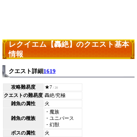
レクイエム【轟絶】のクエスト基本
情報
クエスト詳細
1619
攻略難易度
★7
/ 20
クエストの難易度
轟絶/究極
雑魚の属性
火
・魔族
雑魚の種族
・ユニバース
・幻獣
ボスの属性
火