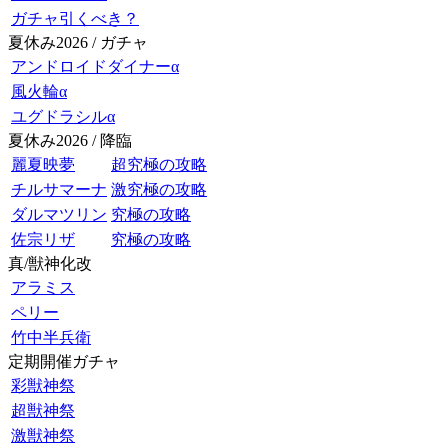
ガチャ引くべき？
夏休み2026 / ガチャ
アンドロイドダイナーα
風火輪α
ユグドラシルα
夏休み2026 / 降臨
麗夏映夢
超究極の攻略
チルサマーナ
激究極の攻略
ダルマツリン
究極の攻略
佐宗リザ
究極の攻略
真/獣神化改
アラミス
ペリー
竹中半兵衛
定期開催ガチャ
彩獣神祭
超獣神祭
激獣神祭