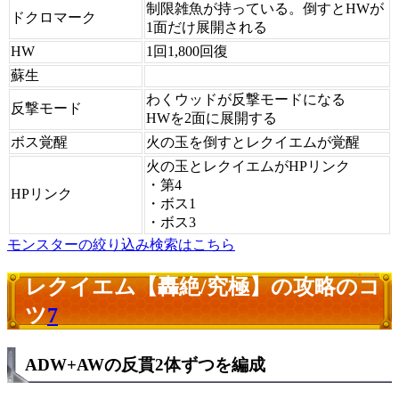
制限雑魚が持っている。倒すとHWが
ドクロマーク
1面だけ展開される
HW
1回1,800回復
蘇生
わくウッドが反撃モードになる
反撃モード
HWを2面に展開する
ボス覚醒
火の玉を倒すとレクイエムが覚醒
火の玉とレクイエムがHPリンク
・第4
HPリンク
・ボス1
・ボス3
モンスターの絞り込み検索はこちら
レクイエム【轟絶/究極】の攻略のコ
ツ
7
ADW+AWの反貫2体ずつを編成