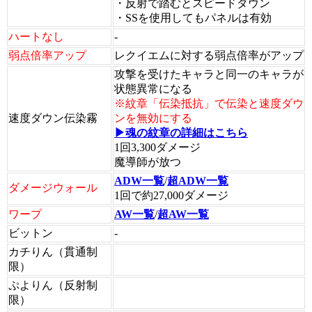
・反射で踏むとスピードダウン
・SSを使用してもパネルは有効
ハートなし
-
弱点倍率アップ
レクイエムに対する弱点倍率がアップ
攻撃を受けたキャラと同一のキャラが
状態異常になる
※紋章「伝染抵抗」で伝染と速度ダウ
速度ダウン伝染霧
ンを無効にする
▶魂の紋章の詳細はこちら
1回3,300ダメージ
魔導師が放つ
ADW一覧
/
超ADW一覧
ダメージウォール
1回で約27,000ダメージ
ワープ
AW一覧
/
超AW一覧
ビットン
-
カチりん（貫通制
限）
ぷよりん（反射制
限）