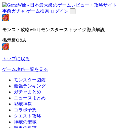
事前ガチャ
ゲーム検索
ログイン
モンスト攻略wiki | モンスターストライク徹底解説
掲示板Q&A
トップに戻る
ゲーム攻略一覧を見る
モンスター図鑑
最強ランキング
ガチャまとめ
ニュースまとめ
彩獣神祭
コラボ予想
クエスト攻略
神獣の聖域
転界の遺跡