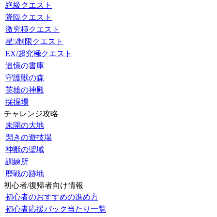
絶級クエスト
降臨クエスト
激究極クエスト
星5制限クエスト
EX/超究極クエスト
追憶の書庫
守護獣の森
英雄の神殿
採掘場
チャレンジ攻略
未開の大地
閃きの遊技場
神獣の聖域
訓練所
歴戦の跡地
初心者/復帰者向け情報
初心者のおすすめの進め方
初心者応援パック当たり一覧