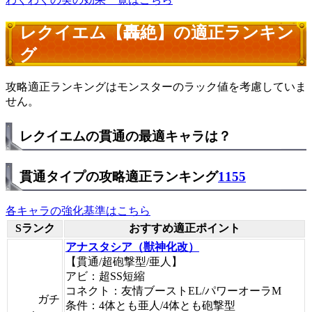
レクイエム【轟絶】の適正ランキン
グ
攻略適正ランキングはモンスターのラック値を考慮していま
せん。
レクイエムの貫通の最適キャラは？
貫通タイプの攻略適正ランキング
1155
各キャラの強化基準はこちら
Sランク
おすすめ適正ポイント
アナスタシア（獣神化改）
【貫通/超砲撃型/亜人】
アビ：超SS短縮
コネクト：友情ブーストEL/パワーオーラM
ガチ
条件：4体とも亜人/4体とも砲撃型