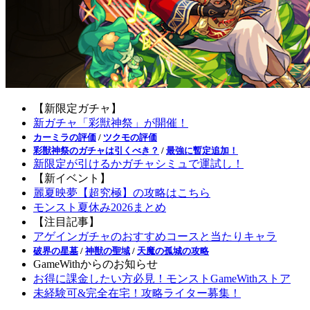
【新限定ガチャ】
新ガチャ「彩獣神祭」が開催！
カーミラの評価
/
ツクモの評価
彩獣神祭のガチャは引くべき？
/
最強に暫定追加！
新限定が引けるかガチャシミュで運試し！
【新イベント】
麗夏映夢【超究極】の攻略はこちら
モンスト夏休み2026まとめ
【注目記事】
アゲインガチャのおすすめコースと当たりキャラ
破界の星墓
/
神獣の聖域
/
天魔の孤城の攻略
GameWithからのお知らせ
お得に課金したい方必見！モンストGameWithストア
未経験可&完全在宅！攻略ライター募集！