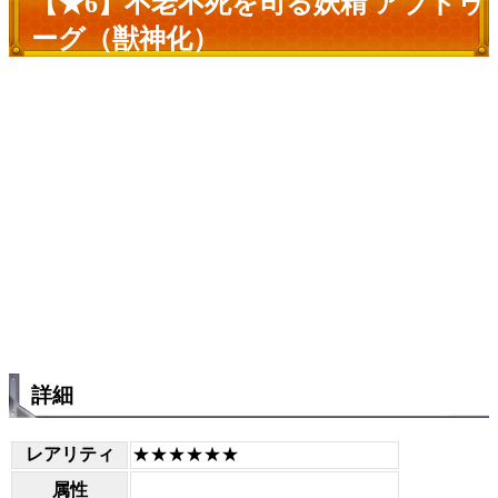
【★6】不老不死を司る妖精 アブドゥ
ーグ（獣神化）
詳細
レアリティ
★★★★★★
属性