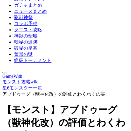
ガチャまとめ
ニュースまとめ
彩獣神祭
コラボ予想
クエスト攻略
神獣の聖域
転界の遺跡
破界の星墓
禁忌の獄
絶級トーナメント
GameWith
モンスト攻略wiki
星6モンスター一覧
アブドゥーグ（獣神化改）の評価とわくわくの実
【モンスト】アブドゥーグ
（獣神化改）の評価とわくわ