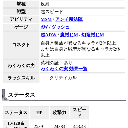
撃種
反射
戦型
超スピード
アビリティ
MSM
/
アンチ魔法陣
ゲージ
AW
/
ダッシュ
超ADW
/
魔封じM
/
幻竜封じM
自身と種族が異なるキャラが2体以上、
コネクト
または自身と戦型が異なるキャラが2体
以上
英雄の証：あり
わくわくの力
わくわくの実 効果一覧
クリティカル
ラックスキル
ステータス
スピー
ステータス
攻撃力
HP
ド
Lv120＆
25391
24383
443.48