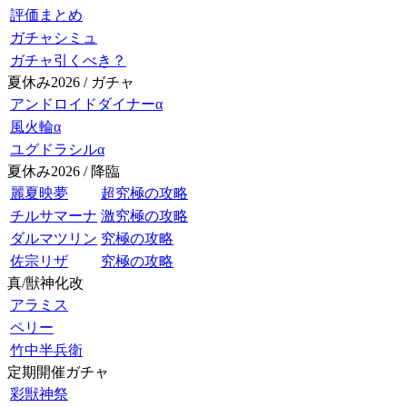
評価まとめ
ガチャシミュ
ガチャ引くべき？
夏休み2026 / ガチャ
アンドロイドダイナーα
風火輪α
ユグドラシルα
夏休み2026 / 降臨
麗夏映夢
超究極の攻略
チルサマーナ
激究極の攻略
ダルマツリン
究極の攻略
佐宗リザ
究極の攻略
真/獣神化改
アラミス
ペリー
竹中半兵衛
定期開催ガチャ
彩獣神祭