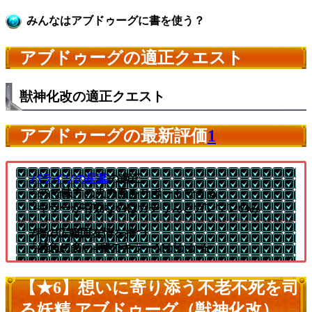
みんなはアブドゥーグに書を使う？
アブドゥーグの適正クエスト
獣神化改の適正クエスト
アブドゥーグの最新評価
1
パライソの星墓
の適正
└SSで味方の火力面をサポートできる
└キラーが有効なのはカチりんとガンマンのみ
2種の広範囲友情を持つ
└雑魚に多い4種のキラーMがかかる
【★6】想いに寄り添う不老不死を司
る妖精 アブドゥーグ（獣神化改）