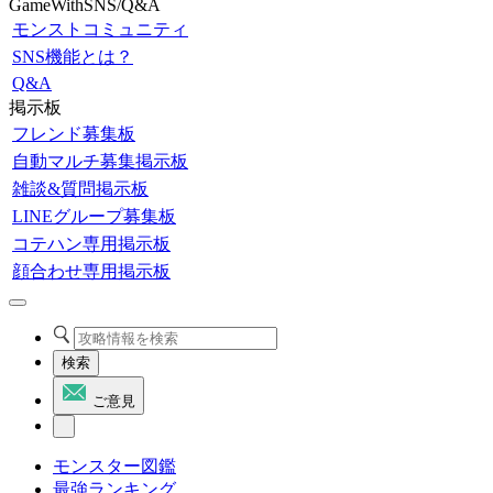
GameWithSNS/Q&A
モンストコミュニティ
SNS機能とは？
Q&A
掲示板
フレンド募集板
自動マルチ募集掲示板
雑談&質問掲示板
LINEグループ募集板
コテハン専用掲示板
顔合わせ専用掲示板
検索
ご意見
モンスター図鑑
最強ランキング