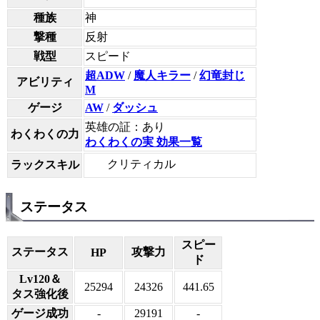
種族
神
撃種
反射
戦型
スピード
超ADW
/
魔人キラー
/
幻竜封じ
アビリティ
M
ゲージ
AW
/
ダッシュ
英雄の証：あり
わくわくの力
わくわくの実 効果一覧
クリティカル
ラックスキル
ステータス
スピー
ステータス
攻撃力
HP
ド
Lv120＆
25294
24326
441.65
タス強化後
ゲージ成功
-
29191
-