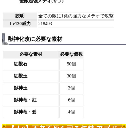
全敵超強メテオ(サブ)
説明
全ての敵に1発の強力なメテオで攻撃
Lv120威力
218493
獣神化改に必要な素材
必要な素材
必要な個数
紅獣石
50個
紅獣玉
30個
獣神玉
2個
獣神竜・紅
6個
獣神竜・碧
4個