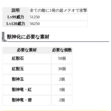
説明
全ての敵に1発の超メテオで攻撃
Lv99威力
51250
Lv120威力
56250
獣神化に必要な素材
必要な素材
必要な個数
紅獣石
50個
紅獣玉
30個
獣神玉
2個
獣神竜・紅
3個
獣神竜・碧
2個