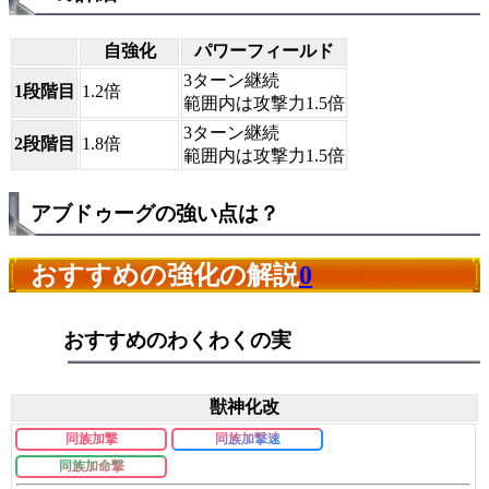
自強化
パワーフィールド
3ターン継続
1段階目
1.2倍
範囲内は攻撃力1.5倍
3ターン継続
2段階目
1.8倍
範囲内は攻撃力1.5倍
アブドゥーグの強い点は？
おすすめの強化の解説
0
おすすめのわくわくの実
獣神化改
同族加撃
同族加撃速
同族加命撃