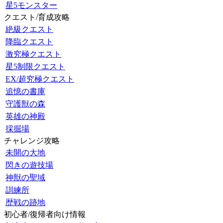
星5モンスター
クエスト/育成攻略
絶級クエスト
降臨クエスト
激究極クエスト
星5制限クエスト
EX/超究極クエスト
追憶の書庫
守護獣の森
英雄の神殿
採掘場
チャレンジ攻略
未開の大地
閃きの遊技場
神獣の聖域
訓練所
歴戦の跡地
初心者/復帰者向け情報