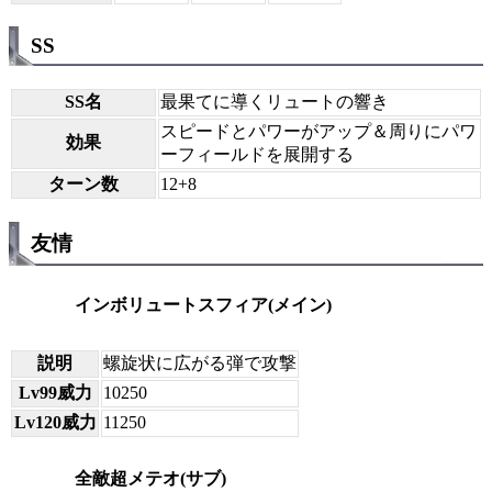
SS
SS名
最果てに導くリュートの響き
スピードとパワーがアップ＆周りにパワ
効果
ーフィールドを展開する
ターン数
12+8
友情
インボリュートスフィア(メイン)
説明
螺旋状に広がる弾で攻撃
Lv99威力
10250
Lv120威力
11250
全敵超メテオ(サブ)