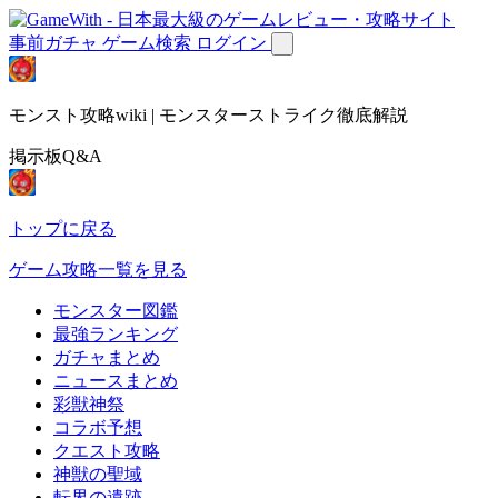
事前ガチャ
ゲーム検索
ログイン
モンスト攻略wiki | モンスターストライク徹底解説
掲示板Q&A
トップに戻る
ゲーム攻略一覧を見る
モンスター図鑑
最強ランキング
ガチャまとめ
ニュースまとめ
彩獣神祭
コラボ予想
クエスト攻略
神獣の聖域
転界の遺跡