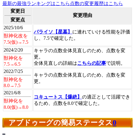
最新の最強ランキングはこちら
点数の変更履歴はこちら
変更日
変更理由
変更点
2025/10/6
パライソ【星墓】
に連れていける性能を評価
獣神化改を
し、7.5で確定した。
7.5(仮)→7.5
2024/2/20
キャラの点数全体見直しのため、点数を変
更。
獣神化を
全体見直しの詳細は
こちらの記事
で説明。
7.5→6.5
2022/7/25
キャラの点数全体見直しのため、点数を変
獣神化を
更。
8.0→7.5
2021/6/8
コキュートス【爆絶】
の適正として活躍でき
獣神化を
るため、点数を8.0で確定した。
8.0(仮)→8.0
アブドゥーグの簡易ステータス
0