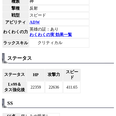
種族
神
撃種
反射
戦型
スピード
アビリティ
ADW
英雄の証：あり
わくわくの力
わくわくの実 効果一覧
クリティカル
ラックスキル
ステータス
スピー
ステータス
攻撃力
HP
ド
Lv99＆
22359
22636
411.65
タス強化後
SS