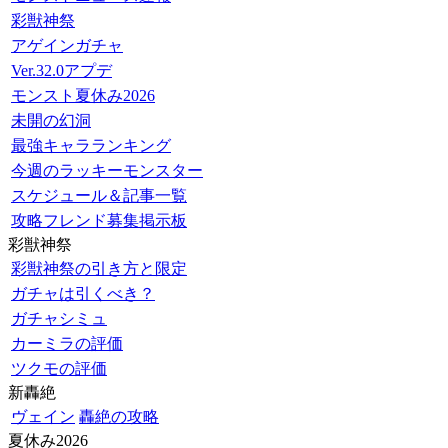
彩獣神祭
アゲインガチャ
Ver.32.0アプデ
モンスト夏休み2026
未開の幻洞
最強キャラランキング
今週のラッキーモンスター
スケジュール＆記事一覧
攻略フレンド募集掲示板
彩獣神祭
彩獣神祭の引き方と限定
ガチャは引くべき？
ガチャシミュ
カーミラの評価
ツクモの評価
新轟絶
ヴェイン
轟絶の攻略
夏休み2026