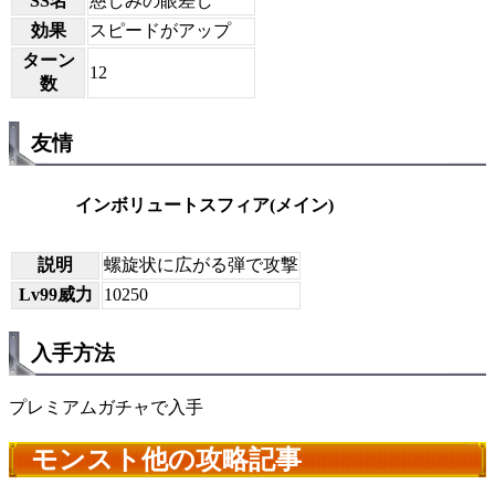
SS名
慈しみの眼差し
効果
スピードがアップ
ターン
12
数
友情
インボリュートスフィア(メイン)
説明
螺旋状に広がる弾で攻撃
Lv99威力
10250
入手方法
プレミアムガチャで入手
モンスト他の攻略記事