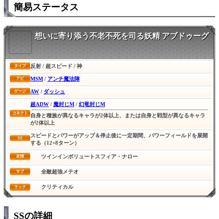
簡易ステータス
想いに寄り添う不老不死を司る妖精 アブドゥーグ
反射 / 超スピード / 神
タイプ
MSM
/
アンチ魔法陣
アビ
AW
/
ダッシュ
ゲージ
超ADW
/
魔封じM
/
幻竜封じM
コネクト
自身と種族が異なるキャラが2体以上、または自身と戦型が異なるキャラ
が2体以上
スピードとパワーがアップ＆停止後に一定期間、パワーフィールドを展開
SS
する（12+8ターン）
ツインインボリュートスフィア・ナロー
友情
全敵超強メテオ
サブ
クリティカル
ラック
SSの詳細