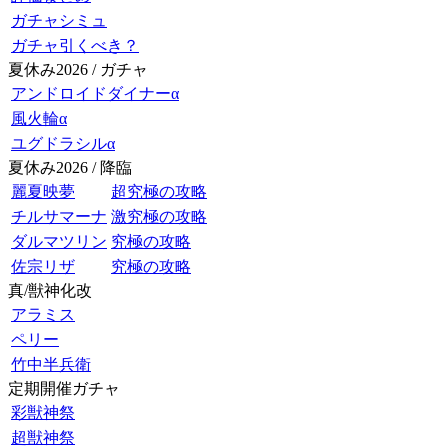
ガチャシミュ
ガチャ引くべき？
夏休み2026 / ガチャ
アンドロイドダイナーα
風火輪α
ユグドラシルα
夏休み2026 / 降臨
麗夏映夢
超究極の攻略
チルサマーナ
激究極の攻略
ダルマツリン
究極の攻略
佐宗リザ
究極の攻略
真/獣神化改
アラミス
ペリー
竹中半兵衛
定期開催ガチャ
彩獣神祭
超獣神祭