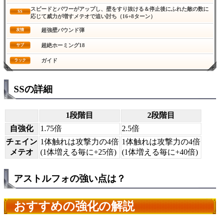
スピードとパワーがアップし、壁をすり抜ける＆停止後にふれた敵の数に
SS
応じて威力が増すメテオで追い討ち（16+8ターン）
超強壁バウンド弾
友情
超絶ホーミング18
サブ
ガイド
ラック
SSの詳細
1段階目
2段階目
自強化
1.75倍
2.5倍
チェイン
1体触れは攻撃力の4倍
1体触れは攻撃力の4倍
メテオ
(1体増える毎に+25倍)
(1体増える毎に+40倍)
アストルフォの強い点は？
おすすめの強化の解説