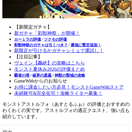
【新限定ガチャ】
新ガチャ「彩獣神祭」が開催！
カーミラの評価
/
ツクモの評価
彩獣神祭のガチャは引くべき？
/
最強に暫定追加！
新限定が引けるかガチャシミュで運試し！
【注目記事】
ヴェイン【轟絶】の攻略はこちら
モンスト夏休み2026の評価まとめ
覇者の塔
/
破界の星墓
/
神獣の聖域の攻略
GameWithからのお知らせ
お得に課金したい方必見！モンストGameWithストア
未経験可&完全在宅！攻略ライター募集！
モンストアストルフォ（あすとるふぉ）の評価とおすすめの
わくわくの実です。アストルフォの適正クエスト、強い点も
紹介しています。