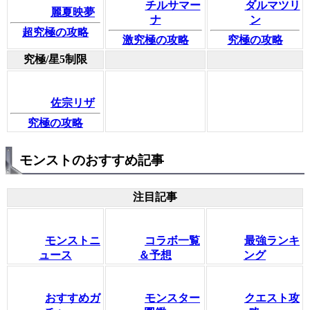
チルサマー
ダルマツリ
麗夏映夢
ナ
ン
超究極の攻略
激究極の攻略
究極の攻略
究極/星5制限
佐宗リザ
究極の攻略
モンストのおすすめ記事
注目記事
モンストニ
コラボ一覧
最強ランキ
ュース
＆予想
ング
おすすめガ
モンスター
クエスト攻