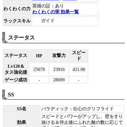
英雄の証：あり
わくわくの力
わくわくの実 効果一覧
ガイド
ラックスキル
ステータス
スピー
ステータス
攻撃力
HP
ド
Lv120＆
25679
23916
421.98
タス強化後
ゲージ成功
-
28699
-
SS
SS名
パラディック：伝心のグリフライド
スピードとパワーがアップし、壁をすり
効果
抜ける＆停止後にふれた敵の数に応じて