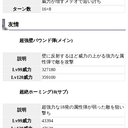
威力が増すメテオで追い討ち
ターン数
16+8
友情
超強壁バウンド弾(メイン)
壁に反射するほど威力の上がる強力な属
説明
性弾で敵を攻撃
Lv99威力
327180
Lv120威力
359100
超絶ホーミング18(サブ)
超強力な18発の属性弾が弱った敵を狙い
説明
撃ち
Lv99威力
43394