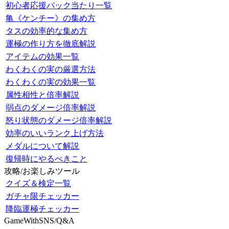
初心者応援パック当たり一覧
亀《ケンチー》の集め方
タスの効率的な集め方
運極の作り方を徹底解説
アイテムの効果一覧
わくわくの実の厳選方法
わくわくの実の効果一覧
属性相性と倍率解説
弱点のダメージ倍率解説
怒り状態のダメージ倍率解説
効率のいいランク上げ方法
メダルについて解説
復帰時にやるべきこと
攻略/お楽しみツール
クイズ＆検定一覧
ガチャ限チェッカー
降臨運極チェッカー
GameWithSNS/Q&A