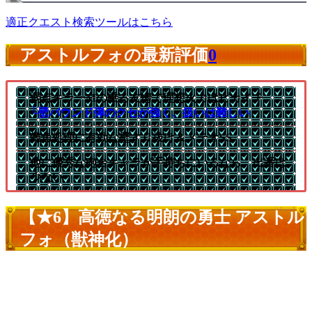
適正クエスト検索ツールはこちら
アストルフォの最新評価
0
弱点キラーMの乗る友情で理想火力はピカイチ
└壁バウンド弾のクセが強く、扱いは難しい
雑魚処理に有効な壁すり抜け＆メテオSS
他に優秀な砲台キャラが手持ちにいるなら、出番は
少ない
【★6】高徳なる明朗の勇士 アストル
フォ（獣神化）