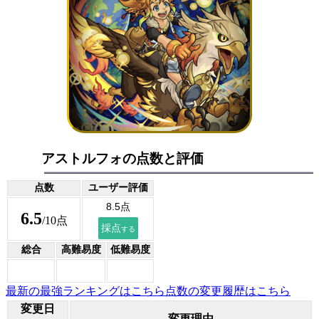
アストルフォの点数と評価
点数
ユーザー評価
6.5
/10点
総合
高難易度
低難易度
最新の最強ランキングはこちら
点数の変更履歴はこちら
変更日
変更理由