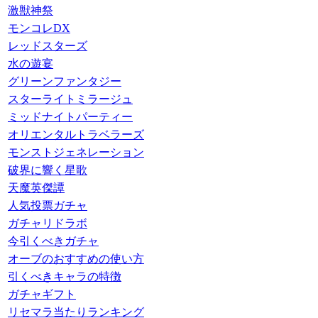
激獣神祭
モンコレDX
レッドスターズ
水の遊宴
グリーンファンタジー
スターライトミラージュ
ミッドナイトパーティー
オリエンタルトラベラーズ
モンストジェネレーション
破界に響く星歌
天魔英傑譚
人気投票ガチャ
ガチャリドラボ
今引くべきガチャ
オーブのおすすめの使い方
引くべきキャラの特徴
ガチャギフト
リセマラ当たりランキング