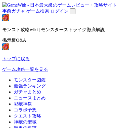
事前ガチャ
ゲーム検索
ログイン
モンスト攻略wiki | モンスターストライク徹底解説
掲示板Q&A
トップに戻る
ゲーム攻略一覧を見る
モンスター図鑑
最強ランキング
ガチャまとめ
ニュースまとめ
彩獣神祭
コラボ予想
クエスト攻略
神獣の聖域
転界の遺跡