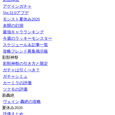
アゲインガチャ
Ver.32.0アプデ
モンスト夏休み2026
未開の幻洞
最強キャラランキング
今週のラッキーモンスター
スケジュール＆記事一覧
攻略フレンド募集掲示板
彩獣神祭
彩獣神祭の引き方と限定
ガチャは引くべき？
ガチャシミュ
カーミラの評価
ツクモの評価
新轟絶
ヴェイン
轟絶の攻略
夏休み2026
評価まとめ