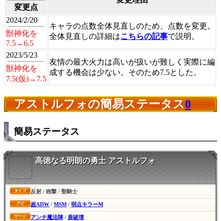
変更点
2024/2/20
キャラの点数全体見直しのため、点数を変更。
獣神化を
全体見直しの詳細は
こちらの記事
で説明。
7.5→6.5
2023/5/23
友情の最大火力は高いが扱いが難しく実際に編
獣神化を
成する機会は少ない。そのため7.5とした。
7.5(仮)→7.5
アストルフォの簡易ステータス
0
簡易ステータス
高徳なる明朗の勇士 アストルフォ
反射 / 砲撃 / 聖騎士
タイプ
超ADW
/
MSM
/
弱点キラーM
アビ
アンチ魔法陣
/
盾破壊
ゲージ