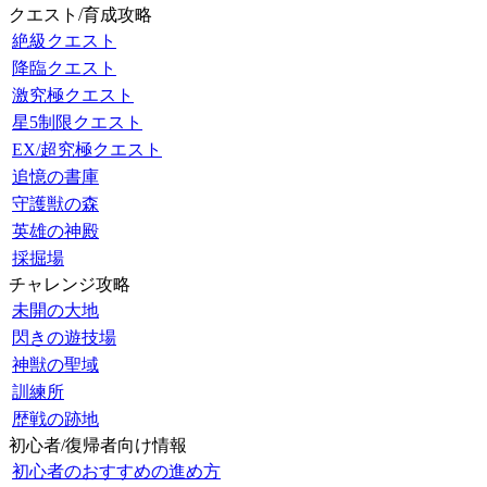
クエスト/育成攻略
絶級クエスト
降臨クエスト
激究極クエスト
星5制限クエスト
EX/超究極クエスト
追憶の書庫
守護獣の森
英雄の神殿
採掘場
チャレンジ攻略
未開の大地
閃きの遊技場
神獣の聖域
訓練所
歴戦の跡地
初心者/復帰者向け情報
初心者のおすすめの進め方