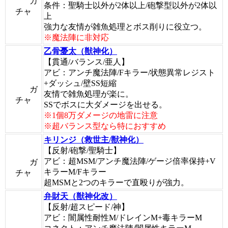
ガ
条件：聖騎士以外が2体以上/砲撃型以外が2体以
チャ
上
強力な友情が雑魚処理とボス削りに役立つ。
※魔法陣に非対応
乙骨憂太（獣神化）
【貫通/バランス/亜人】
アビ：アンチ魔法陣/Fキラー/状態異常レジスト
+ダッシュ/壁SS短縮
ガ
友情で雑魚処理が楽に。
チャ
SSでボスに大ダメージを出せる。
※1個8万ダメージの地雷に注意
※超バランス型なら特におすすめ
キリンジ（救世主/獣神化）
【反射/砲撃/聖騎士】
アビ：超MSM/アンチ魔法陣/ゲージ倍率保持+V
ガ
キラーM/Fキラー
チャ
超MSMと2つのキラーで直殴りが強力。
弁財天（獣神化改）
【反射/超スピード/神】
アビ：闇属性耐性M/ドレインM+毒キラーM