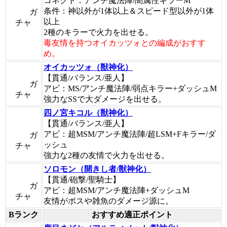
コネクト：アンチ魔法陣/闇属性キラーM
条件：神以外が1体以上＆スピード型以外が1体
ガ
以上
チャ
2種のキラーで火力を出せる。
毒友情を持つオイカッツォとの編成がおすす
め。
オイカッツォ（獣神化）
【貫通/バランス/亜人】
ガ
アビ：MS/アンチ魔法陣/弱点キラー+ダッシュM
チャ
強力なSSで大ダメージを出せる。
四ノ宮キコル（獣神化）
【貫通/バランス/亜人】
アビ：超MSM/アンチ魔法陣/超LSM+Fキラー/ダ
ガ
ッシュ
チャ
強力な2種の友情で火力を出せる。
ソロモン（開きし者/獣神化）
【貫通/砲撃/聖騎士】
ガ
アビ：超MSM/アンチ魔法陣+ダッシュM
チャ
友情がボスや雑魚のダメージ源に。
Bランク
おすすめ適正ポイント