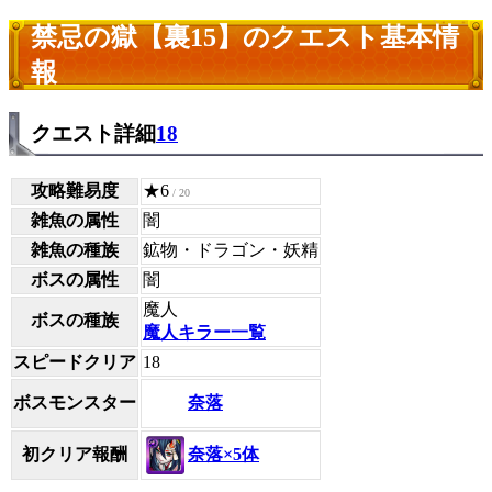
禁忌の獄【裏15】のクエスト基本情
報
クエスト詳細
18
攻略難易度
★6
/ 20
雑魚の属性
闇
雑魚の種族
鉱物・ドラゴン・妖精
ボスの属性
闇
魔人
ボスの種族
魔人キラー一覧
スピードクリア
18
奈落
ボスモンスター
奈落×5体
初クリア報酬