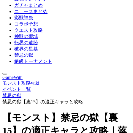
ガチャまとめ
ニュースまとめ
彩獣神祭
コラボ予想
クエスト攻略
神獣の聖域
転界の遺跡
破界の星墓
禁忌の獄
絶級トーナメント
GameWith
モンスト攻略wiki
イベント一覧
禁忌の獄
禁忌の獄【裏15】の適正キャラと攻略
【モンスト】禁忌の獄【裏
15】の適正キャラと攻略｜落