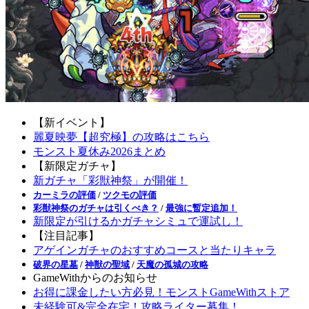
【新イベント】
麗夏映夢【超究極】の攻略はこちら
モンスト夏休み2026まとめ
【新限定ガチャ】
新ガチャ「彩獣神祭」が開催！
カーミラの評価
/
ツクモの評価
彩獣神祭のガチャは引くべき？
/
最強に暫定追加！
新限定が引けるかガチャシミュで運試し！
【注目記事】
アゲインガチャのおすすめコースと当たりキャラ
破界の星墓
/
神獣の聖域
/
天魔の孤城の攻略
GameWithからのお知らせ
お得に課金したい方必見！モンストGameWithストア
未経験可&完全在宅！攻略ライター募集！