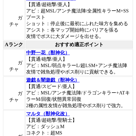
【貫通/超砲撃/亜人】
アビ：超MSL/アンチ魔法陣/全属性キラーM+SS
ブースト
ガ
ショット：停止後に最初にふれた味方を集める
チャ
アシスト：各マップ開始時にバリアを張る
友情でボスに大ダメージを出せる。
Aランク
おすすめ適正ポイント
中野一花（獣神化）
【貫通/砲撃/亜人】
ガ
アビ：MSL/弱点キラーL/超LSM+アンチ魔法陣
チャ
友情で雑魚処理やボス削りに貢献できる。
遊戯＆闇遊戯（獣神化）
【貫通/スピード/亜人】
アビ：MSL/アンチ魔法陣/ドラゴンキラー+ATキ
ガ
ラーM/回復/状態異常回復
チャ
2種の属性友情が雑魚処理やボス削りで強力。
マルタ（獣神化改）
【貫通/超砲撃/聖騎士】
アビ：ダッシュM
コネクト：超MS