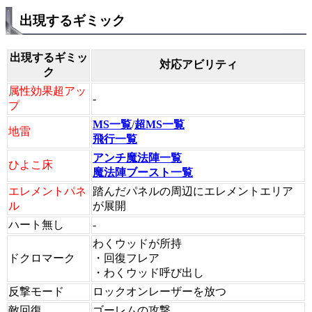
出現するギミック
出現するギミッ
対応アビリティ
ク
属性効果超アッ
-
プ
MS一覧
/
超MS一覧
地雷
飛行一覧
アンチ魔法陣一覧
ひよこ床
魔法陣ブースト一覧
エレメントパネ
踏んだパネルの周辺にエレメントエリア
ル
が展開
ハート無し
-
わくウッドが所持
ドクロマーク
・回復フレア
・わくウッド呼び出し
反撃モード
ロックオンレーザーを放つ
敵回復
ゴーレムの攻撃