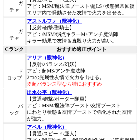
ガ
アビ：MSM/魔法陣ブースト/超LS+状態異常回復
チャ
エリア内で発動させた友情で火力を出せる。
アストルフォ（獣神化）
【反射/砲撃/聖騎士】
ガ
アビ：/MSM/弱点キラーM+アンチ魔法陣
チャ
キラー効果で友情＆直殴り火力が高い。
Cランク
おすすめ適正ポイント
アリア（獣神化）
【反射/バランス/幻妖】
アビ：超MS/アンチ魔法陣
ド
2つの光属性友情で火力を出せる。
ロップ
※超バランス型なら特におすすめ
出水公平（獣神化）
【貫通/砲撃/ボーダー隊員】
アビ：MSM/魔法陣ブースト/友情ブースト
パ
にわとり状態＆友情ブーストで強化された友情
ック
が強力。
アベル（獣神化）
【貫通/スピード/亜人】