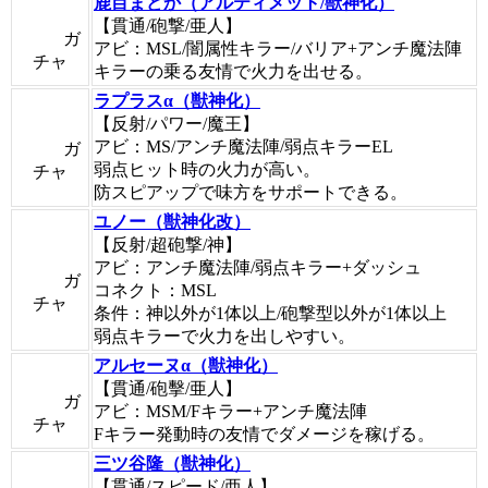
鹿目まどか（アルティメット/獣神化）
【貫通/砲撃/亜人】
ガ
アビ：MSL/闇属性キラー/バリア+アンチ魔法陣
チャ
キラーの乗る友情で火力を出せる。
ラプラスα（獣神化）
【反射/パワー/魔王】
アビ：MS/アンチ魔法陣/弱点キラーEL
ガ
弱点ヒット時の火力が高い。
チャ
防スピアップで味方をサポートできる。
ユノー（獣神化改）
【反射/超砲撃/神】
アビ：アンチ魔法陣/弱点キラー+ダッシュ
ガ
コネクト：MSL
チャ
条件：神以外が1体以上/砲撃型以外が1体以上
弱点キラーで火力を出しやすい。
アルセーヌα（獣神化）
【貫通/砲擊/亜人】
ガ
アビ：MSM/Fキラー+アンチ魔法陣
チャ
Fキラー発動時の友情でダメージを稼げる。
三ツ谷隆（獣神化）
【貫通/スピード/亜人】