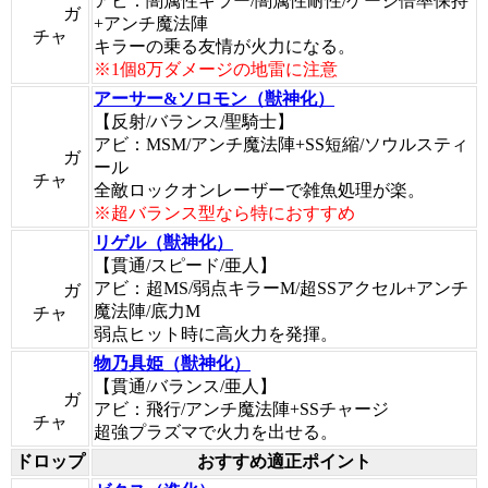
アビ：闇属性キラー/闇属性耐性/ゲージ倍率保持
ガ
+アンチ魔法陣
チャ
キラーの乗る友情が火力になる。
※1個8万ダメージの地雷に注意
アーサー&ソロモン（獣神化）
【反射/バランス/聖騎士】
アビ：MSM/アンチ魔法陣+SS短縮/ソウルスティ
ガ
ール
チャ
全敵ロックオンレーザーで雑魚処理が楽。
※超バランス型なら特におすすめ
リゲル（獣神化）
【貫通/スピード/亜人】
アビ：超MS/弱点キラーM/超SSアクセル+アンチ
ガ
魔法陣/底力M
チャ
弱点ヒット時に高火力を発揮。
物乃具姫（獣神化）
【貫通/バランス/亜人】
ガ
アビ：飛行/アンチ魔法陣+SSチャージ
チャ
超強プラズマで火力を出せる。
ドロップ
おすすめ適正ポイント