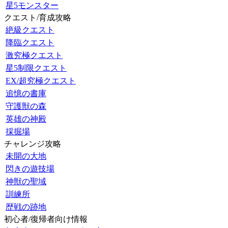
星5モンスター
クエスト/育成攻略
絶級クエスト
降臨クエスト
激究極クエスト
星5制限クエスト
EX/超究極クエスト
追憶の書庫
守護獣の森
英雄の神殿
採掘場
チャレンジ攻略
未開の大地
閃きの遊技場
神獣の聖域
訓練所
歴戦の跡地
初心者/復帰者向け情報