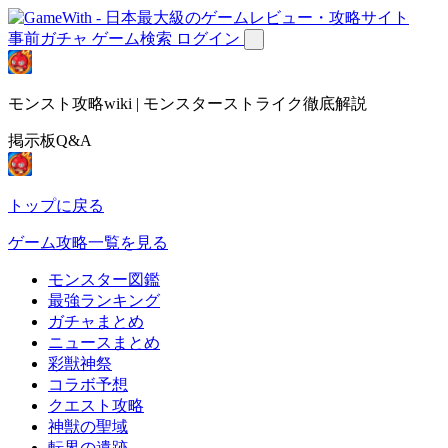
事前ガチャ
ゲーム検索
ログイン
モンスト攻略wiki | モンスターストライク徹底解説
掲示板Q&A
トップに戻る
ゲーム攻略一覧を見る
モンスター図鑑
最強ランキング
ガチャまとめ
ニュースまとめ
彩獣神祭
コラボ予想
クエスト攻略
神獣の聖域
転界の遺跡