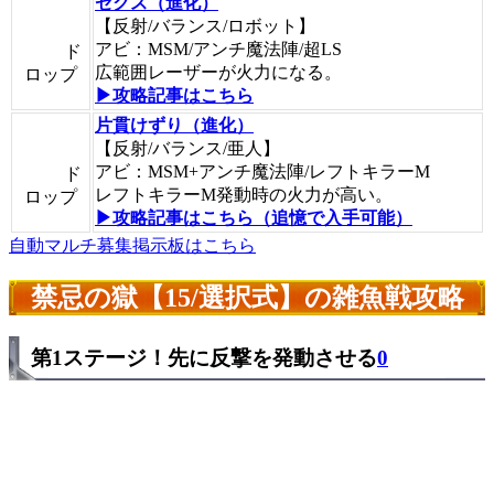
ゼクス（進化）
【反射/バランス/ロボット】
アビ：MSM/アンチ魔法陣/超LS
ド
広範囲レーザーが火力になる。
ロップ
▶攻略記事はこちら
片貫けずり（進化）
【反射/バランス/亜人】
アビ：MSM+アンチ魔法陣/レフトキラーM
ド
レフトキラーM発動時の火力が高い。
ロップ
▶攻略記事はこちら（追憶で入手可能）
自動マルチ募集掲示板はこちら
禁忌の獄【15/選択式】の雑魚戦攻略
第1ステージ！先に反撃を発動させる
0