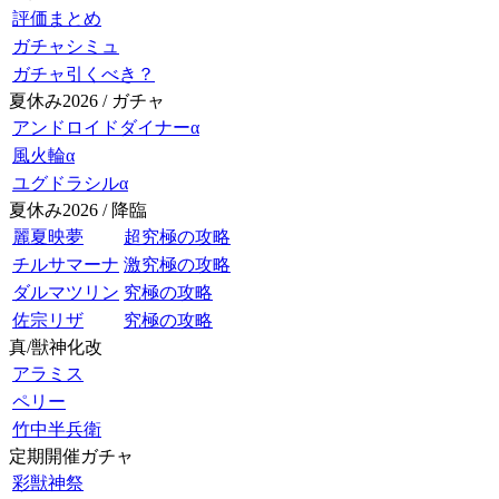
評価まとめ
ガチャシミュ
ガチャ引くべき？
夏休み2026 / ガチャ
アンドロイドダイナーα
風火輪α
ユグドラシルα
夏休み2026 / 降臨
麗夏映夢
超究極の攻略
チルサマーナ
激究極の攻略
ダルマツリン
究極の攻略
佐宗リザ
究極の攻略
真/獣神化改
アラミス
ペリー
竹中半兵衛
定期開催ガチャ
彩獣神祭