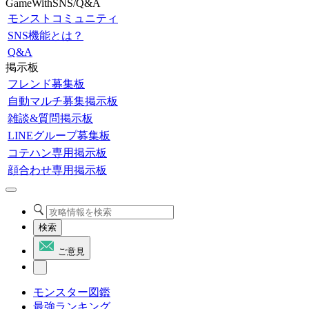
GameWithSNS/Q&A
モンストコミュニティ
SNS機能とは？
Q&A
掲示板
フレンド募集板
自動マルチ募集掲示板
雑談&質問掲示板
LINEグループ募集板
コテハン専用掲示板
顔合わせ専用掲示板
検索
ご意見
モンスター図鑑
最強ランキング