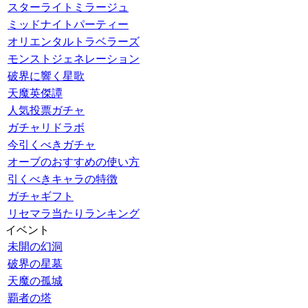
スターライトミラージュ
ミッドナイトパーティー
オリエンタルトラベラーズ
モンストジェネレーション
破界に響く星歌
天魔英傑譚
人気投票ガチャ
ガチャリドラボ
今引くべきガチャ
オーブのおすすめの使い方
引くべきキャラの特徴
ガチャギフト
リセマラ当たりランキング
イベント
未開の幻洞
破界の星墓
天魔の孤城
覇者の塔