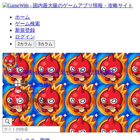
ホーム
ゲーム検索
新規登録
ログイン
2カラム
3カラム
モンスト攻略wiki | モンスターストライク徹底解説
他の攻略
コミュ
掲示板
Q&A