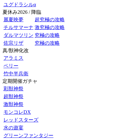
ユグドラシルα
夏休み2026 / 降臨
麗夏映夢
超究極の攻略
チルサマーナ
激究極の攻略
ダルマツリン
究極の攻略
佐宗リザ
究極の攻略
真/獣神化改
アラミス
ペリー
竹中半兵衛
定期開催ガチャ
彩獣神祭
超獣神祭
激獣神祭
モンコレDX
レッドスターズ
水の遊宴
グリーンファンタジー