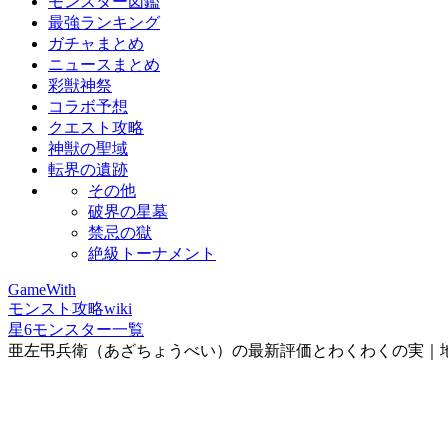
モンスター図鑑
最強ランキング
ガチャまとめ
ニュースまとめ
彩獣神祭
コラボ予想
クエスト攻略
神獣の聖域
転界の遺跡
その他
破界の星墓
禁忌の獄
絶級トーナメント
GameWith
モンスト攻略wiki
星6モンスター一覧
亜左弔兵衛（あざちょうべい）の最新評価とわくわくの実｜