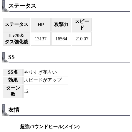
ステータス
スピー
ステータス
攻撃力
HP
ド
Lv70＆
13137
16564
210.07
タス強化後
SS
SS名
やりすぎ花占い
効果
スピードがアップ
ターン
12
数
友情
超強バウンドヒール(メイン)