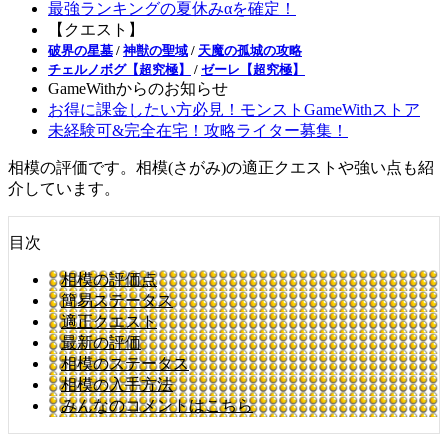
最強ランキングの夏休みαを確定！
【クエスト】
破界の星墓
/
神獣の聖域
/
天魔の孤城の攻略
チェルノボグ【超究極】
/
ゼーレ【超究極】
GameWithからのお知らせ
お得に課金したい方必見！モンストGameWithストア
未経験可&完全在宅！攻略ライター募集！
相模の評価です。相模(さがみ)の適正クエストや強い点も紹
介しています。
目次
相模の評価点
簡易ステータス
適正クエスト
最新の評価
相模のステータス
相模の入手方法
みんなのコメントはこちら