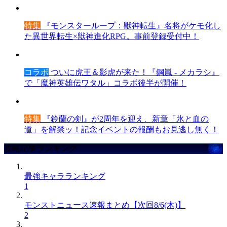
特集
『モンスターループ：獣神転生』名将がケモ化し
た異世界転生×獣神進化RPG。事前登録受付中！
コラボ
ついに虎王＆影虎が来た！『鋼嵐 - メカラシ』
で「魔神英雄伝ワタル」コラボ後半が開催！
特集
『鈴蘭の剣』が2周年を迎え、新章「氷と血の
道」を解禁ッ！記念イベントの報酬もお見逃し無く！
攻略記事ランキング
最強キャラランキング
1
モンストニュース速報まとめ【次回8/6(木)】
2