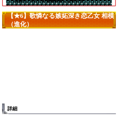
└友情火力0のため低難易度には不向き
【★6】歌憐なる嫉妬深き恋乙女 相模
（進化）
詳細