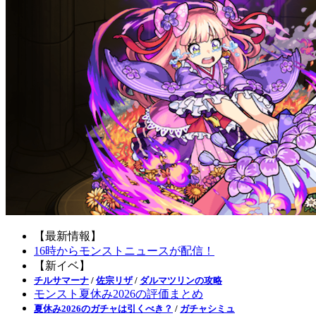
【最新情報】
16時からモンストニュースが配信！
【新イベ】
チルサマーナ
/
佐宗リザ
/
ダルマツリンの攻略
モンスト夏休み2026の評価まとめ
夏休み2026のガチャは引くべき？
/
ガチャシミュ