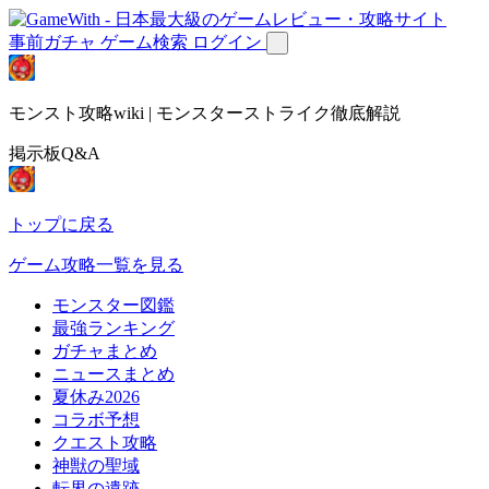
事前ガチャ
ゲーム検索
ログイン
モンスト攻略wiki | モンスターストライク徹底解説
掲示板Q&A
トップに戻る
ゲーム攻略一覧を見る
モンスター図鑑
最強ランキング
ガチャまとめ
ニュースまとめ
夏休み2026
コラボ予想
クエスト攻略
神獣の聖域
転界の遺跡