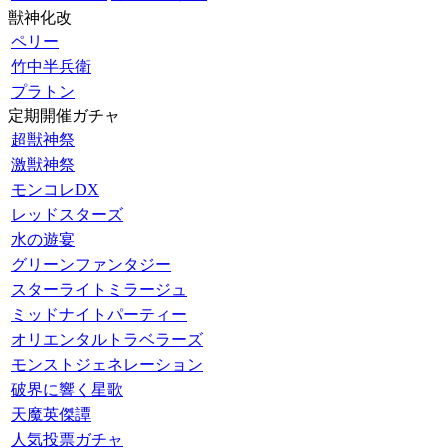
獣神化改
ペリー
竹中半兵衛
プラトン
定期開催ガチャ
超獣神祭
激獣神祭
モンコレDX
レッドスターズ
水の遊宴
グリーンファンタジー
スターライトミラージュ
ミッドナイトパーティー
オリエンタルトラベラーズ
モンストジェネレーション
破界に響く星歌
天魔英傑譚
人気投票ガチャ