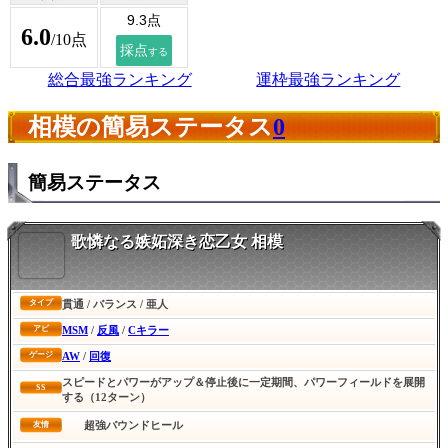
6.0
/10点
総合最強ランキング
運枠最強ランキング
相模の簡易ステータス
0
簡易ステータス
歌憐なる嫉妬深き恋乙女 相模
貫通 / バランス / 亜人
タイプ
MSM
/
反風
/
Cキラー
アビ
AW
/
回復
ゲージ
スピードとパワーがアップ＆停止後に一定期間、パワーフィールドを展開
SS
する（12ターン）
超強バウンドヒール
友情