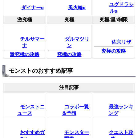
ユグドラシ
ダイナーα
風火輪α
ルα
激究極
究極
究極/星5制限
チルサマー
ダルマツリ
佐宗リザ
ナ
ン
究極の攻略
激究極の攻略
究極の攻略
モンストのおすすめ記事
注目記事
モンストニ
コラボ一覧
最強ランキ
ュース
＆予想
ング
おすすめガ
モンスター
クエスト攻