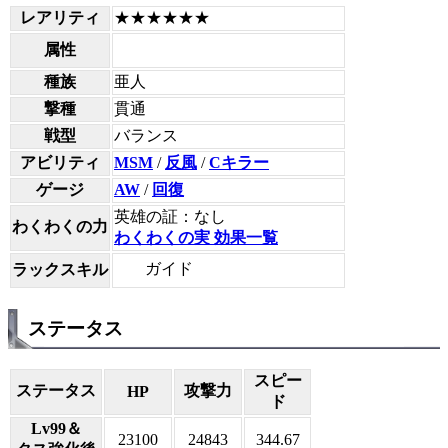
レアリティ
★★★★★★
属性
種族
亜人
撃種
貫通
戦型
バランス
アビリティ
MSM
/
反風
/
Cキラー
ゲージ
AW
/
回復
英雄の証：なし
わくわくの力
わくわくの実 効果一覧
ガイド
ラックスキル
ステータス
スピー
ステータス
攻撃力
HP
ド
Lv99＆
23100
24843
344.67