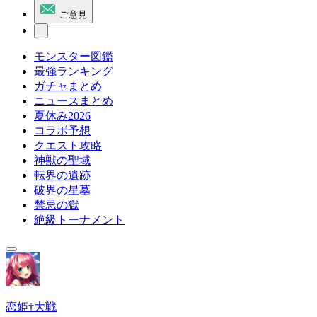
ご意見
モンスター図鑑
最強ランキング
ガチャまとめ
ニュースまとめ
夏休み2026
コラボ予想
クエスト攻略
神獣の聖域
転界の遺跡
破界の星墓
禁忌の獄
絶級トーナメント
恋姫†大戦