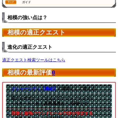
ガイド
ラック
相模の強い点は？
相模の適正クエスト
進化の適正クエスト
適正クエスト検索ツールはこちら
相模の最新評価
0
クシャーンティ【轟絶】
の運枠として使える
味方をサポートできるパワーフィールドSS
└12ターンと短く高難易度なら2回使える
回復と超強バウンドヒールでHPが安定する