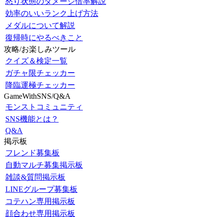
怒り状態のダメージ倍率解説
効率のいいランク上げ方法
メダルについて解説
復帰時にやるべきこと
攻略/お楽しみツール
クイズ＆検定一覧
ガチャ限チェッカー
降臨運極チェッカー
GameWithSNS/Q&A
モンストコミュニティ
SNS機能とは？
Q&A
掲示板
フレンド募集板
自動マルチ募集掲示板
雑談&質問掲示板
LINEグループ募集板
コテハン専用掲示板
顔合わせ専用掲示板