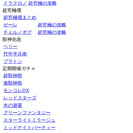
ドラクロノ
超究極の攻略
超究極傑
超究極傑まとめ
ゼーレ
超究極の攻略
チェルノボグ
超究極の攻略
獣神化改
ペリー
竹中半兵衛
プラトン
定期開催ガチャ
超獣神祭
激獣神祭
モンコレDX
レッドスターズ
水の遊宴
グリーンファンタジー
スターライトミラージュ
ミッドナイトパーティー