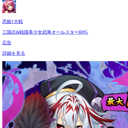
恋姫†大戦
三国志&戦国美少女武将オールスターRPG
広告
詳細を見る