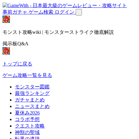
事前ガチャ
ゲーム検索
ログイン
モンスト攻略wiki | モンスターストライク徹底解説
掲示板Q&A
トップに戻る
ゲーム攻略一覧を見る
モンスター図鑑
最強ランキング
ガチャまとめ
ニュースまとめ
夏休み2026
コラボ予想
クエスト攻略
神獣の聖域
転界の遺跡