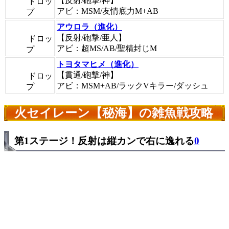
【反射/砲撃/神】
ドロッ
アビ：MSM/友情底力M+AB
プ
アウロラ（進化）
【反射/砲撃/亜人】
ドロッ
アビ：超MS/AB/聖精封じM
プ
トヨタマヒメ（進化）
【貫通/砲撃/神】
ドロッ
アビ：MSM+AB/ラックVキラー/ダッシュ
プ
火セイレーン【秘海】の雑魚戦攻略
第1ステージ！反射は縦カンで右に逸れる
0