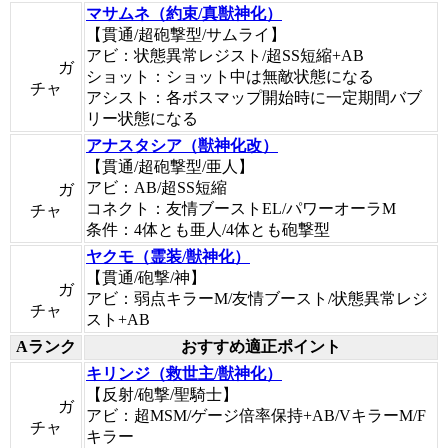
マサムネ（約束/真獣神化）
【貫通/超砲撃型/サムライ】
アビ：状態異常レジスト/超SS短縮+AB
ガ
ショット：ショット中は無敵状態になる
チャ
アシスト：各ボスマップ開始時に一定期間バブ
リー状態になる
アナスタシア（獣神化改）
【貫通/超砲撃型/亜人】
アビ：AB/超SS短縮
ガ
コネクト：友情ブーストEL/パワーオーラM
チャ
条件：4体とも亜人/4体とも砲撃型
ヤクモ（霊装/獣神化）
【貫通/砲撃/神】
ガ
アビ：弱点キラーM/友情ブースト/状態異常レジ
チャ
スト+AB
Aランク
おすすめ適正ポイント
キリンジ（救世主/獣神化）
【反射/砲撃/聖騎士】
ガ
アビ：超MSM/ゲージ倍率保持+AB/VキラーM/F
チャ
キラー