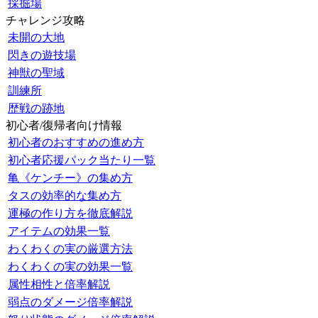
採掘場
チャレンジ攻略
未開の大地
閃きの遊技場
神獣の聖域
訓練所
歴戦の跡地
初心者/復帰者向け情報
初心者のおすすめの進め方
初心者応援パック当たり一覧
亀《ケンチー》の集め方
タスの効率的な集め方
運極の作り方を徹底解説
アイテムの効果一覧
わくわくの実の厳選方法
わくわくの実の効果一覧
属性相性と倍率解説
弱点のダメージ倍率解説