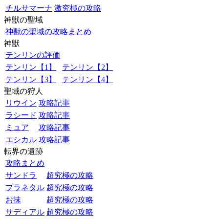
チルサマーナ
激究極の攻略
神獣の聖域
神獣の聖域の攻略まとめ
神獣
テンリンの評価
テンリン【1】
テンリン【2】
テンリン【3】
テンリン【4】
聖域の狩人
リウイン
攻略記事
ラシード
攻略記事
ミュア
攻略記事
エシカル
攻略記事
転界の遺跡
攻略まとめ
サンドラ
超究極の攻略
プラネタル
超究極の攻略
お抹
超究極の攻略
サディアル
超究極の攻略