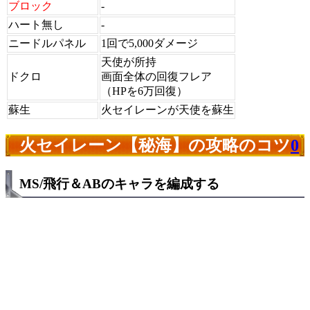
ブロック
-
ハート無し
-
ニードルパネル
1回で5,000ダメージ
天使が所持
ドクロ
画面全体の回復フレア
（HPを6万回復）
蘇生
火セイレーンが天使を蘇生
火セイレーン【秘海】の攻略のコツ
0
MS/飛行＆ABのキャラを編成する