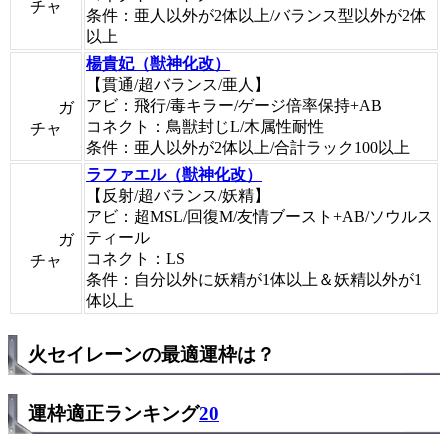
チャ
条件：亜人以外が2体以上/バランス型以外が2体
以上
楊貴妃（獣神化改）
【貫通/超バランス/亜人】
アビ：飛行/毒キラー/ゲージ倍率保持+AB
ガ
コネクト：鳥獣封じL/木属性耐性
チャ
条件：亜人以外が2体以上/合計ラック100以上
ラファエル（獣神化改）
【反射/超バランス/妖精】
アビ：超MSL/回復M/友情ブースト+AB/ソウルス
ティール
ガ
コネクト：LS
チャ
条件：自分以外に妖精が1体以上＆妖精以外が1
体以上
火セイレーンの最適運枠は？
運枠適正ランキング
20