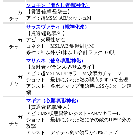
ソロモン（開きし者/獣神化）
【貫通/砲撃/聖騎士】
ガ
アビ：超MSM+AB/ダッシュM
チャ
サラスヴァティ（獣神化改）
【貫通/超砲撃/神】
アビ：火属性耐性
ガ
コネクト：MSL/AB/鳥獣封じM
チャ
条件：神以外が1体以上/合計ラック100以上
マサムネ（使命/真獣神化）
【反射/超バランス型/サムライ】
アビ：超MSL/AB/FキラーM/攻撃力チャージ
ガ
ショット：最初にふれた敵の弱点をすべて出現
チャ
アシスト：各ボスマップ開始時にSSを3ターン短
縮
マギア（心願/真獣神化）
【貫通/超砲撃/亜人】
アビ：MS/状態異常レジスト+AB/VキラーL
ガ
ショット：最初にふれた敵にその敵のHP5%分の
チャ
攻撃
アシスト：アイテム剣の効果が50%アップ