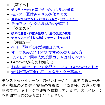
【新イベ】
チルサマーナ
/
佐宗リザ
/
ダルマツリンの攻略
モンスト夏休み2026の評価まとめ
夏休み2026のガチャは引くべき？
/
ガチャシミュ
最強ランキングの夏休みαを確定！
【クエスト】
破界の星墓
/
神獣の聖域
/
天魔の孤城の攻略
チェルノボグ【超究極】
/
ゼーレ【超究極】
【注目記事】
ペリー獣神化改の評価はこちら
オーブあみだくじのおすすめの割り当て方
ワンモア12周年人気投票ガチャは引くべき？
GameWithからのお知らせ
お得に課金したい方必見！モンストGameWithストア
未経験可&完全在宅！攻略ライター募集！
モンスト火セイレーン（ひせいれーん）【異界の鳥人/死を
誘う熱風のメロディ/秘海の冒険船】〈激究極〉の適正や攻
略法です。ギミックや運枠を掲載しています。火セイレーン
を周回する際の参考にしてください。