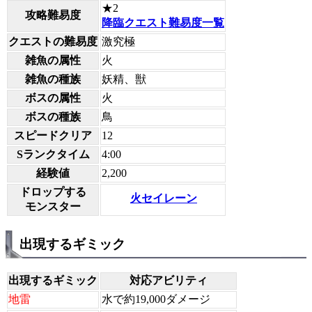
★2
攻略難易度
降臨クエスト難易度一覧
クエストの難易度
激究極
雑魚の属性
火
雑魚の種族
妖精、獣
ボスの属性
火
ボスの種族
鳥
スピードクリア
12
Sランクタイム
4:00
経験値
2,200
ドロップする
火セイレーン
モンスター
出現するギミック
出現するギミック
対応アビリティ
地雷
水で約19,000ダメージ