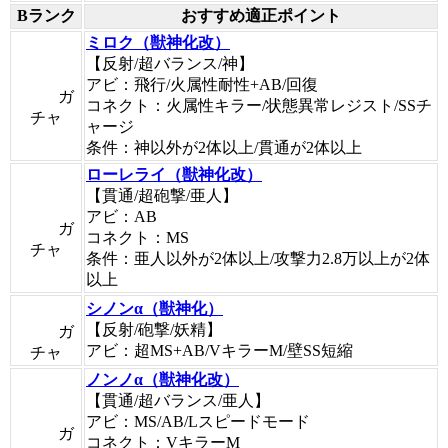
Bランク
おすすめ適正ポイント
ミロク（獣神化改）
【反射/超バランス/神】
アビ：飛行/火属性耐性+AB/回復
ガ
コネクト：火属性キラー/状態異常レジスト/SSチ
チャ
ャージ
条件：神以外が2体以上/貫通が2体以上
ローレライ（獣神化改）
【貫通/超砲撃/亜人】
アビ：AB
ガ
コネクト：MS
チャ
条件：亜人以外が2体以上/攻撃力2.8万以上が2体
以上
シノンα（獣神化）
【反射/砲撃/妖精】
ガ
アビ：超MS+AB/VキラーM/壁SS短縮
チャ
ノンノα（獣神化改）
【貫通/超バランス/亜人】
アビ：MS/AB/Lスピードモード
ガ
コネクト：VキラーM