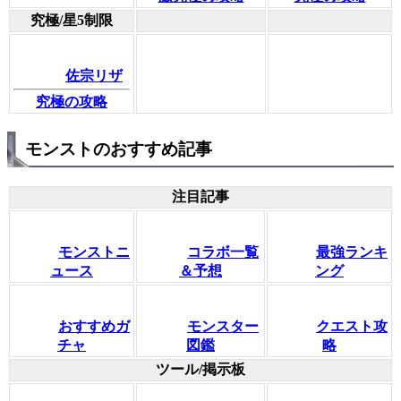
究極/星5制限
佐宗リザ
究極の攻略
モンストのおすすめ記事
注目記事
モンストニ
コラボ一覧
最強ランキ
ュース
＆予想
ング
おすすめガ
モンスター
クエスト攻
チャ
図鑑
略
ツール/掲示板