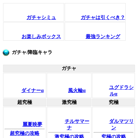
ガチャシミュ
ガチャは引くべき？
お楽しみボックス
最強ランキング
ガチャ/降臨キャラ
ガチャ
ユグドラシ
ダイナーα
風火輪α
ルα
超究極
激究極
究極
チルサマー
ダルマツリ
麗夏映夢
ナ
ン
超究極の攻略
激究極の攻略
究極の攻略