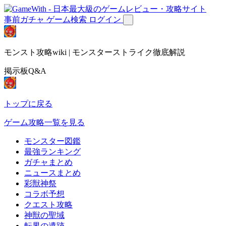
事前ガチャ
ゲーム検索
ログイン
モンスト攻略wiki | モンスターストライク徹底解説
掲示板Q&A
トップに戻る
ゲーム攻略一覧を見る
モンスター図鑑
最強ランキング
ガチャまとめ
ニュースまとめ
彩獣神祭
コラボ予想
クエスト攻略
神獣の聖域
転界の遺跡