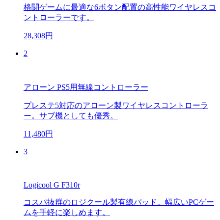
格闘ゲームに最適な6ボタン配置の高性能ワイヤレスコ
ントローラーです。
28,308円
2
アローン PS5用無線コントローラー
プレステ5対応のアローン製ワイヤレスコントローラ
ー。サブ機としても優秀。
11,480円
3
Logicool G F310r
コスパ抜群のロジクール製有線パッド。幅広いPCゲー
ムを手軽に楽しめます。