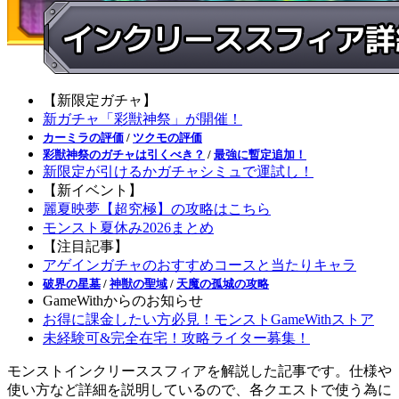
【新限定ガチャ】
新ガチャ「彩獣神祭」が開催！
カーミラの評価
/
ツクモの評価
彩獣神祭のガチャは引くべき？
/
最強に暫定追加！
新限定が引けるかガチャシミュで運試し！
【新イベント】
麗夏映夢【超究極】の攻略はこちら
モンスト夏休み2026まとめ
【注目記事】
アゲインガチャのおすすめコースと当たりキャラ
破界の星墓
/
神獣の聖域
/
天魔の孤城の攻略
GameWithからのお知らせ
お得に課金したい方必見！モンストGameWithストア
未経験可&完全在宅！攻略ライター募集！
モンストインクリーススフィアを解説した記事です。仕様や
使い方など詳細を説明しているので、各クエストで使う為に