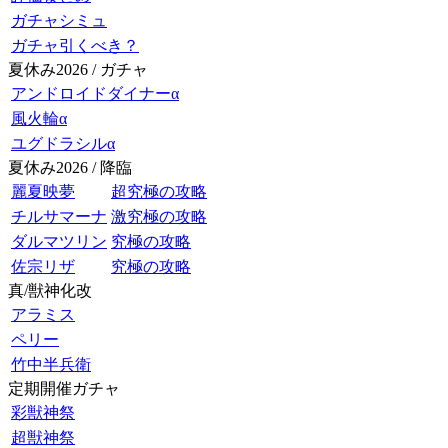
ガチャシミュ
ガチャ引くべき？
夏休み2026 / ガチャ
アンドロイドダイナーα
風火輪α
ユグドラシルα
夏休み2026 / 降臨
麗夏映夢
超究極の攻略
チルサマーナ
激究極の攻略
ダルマツリン
究極の攻略
佐宗リザ
究極の攻略
真/獣神化改
アラミス
ペリー
竹中半兵衛
定期開催ガチャ
彩獣神祭
超獣神祭