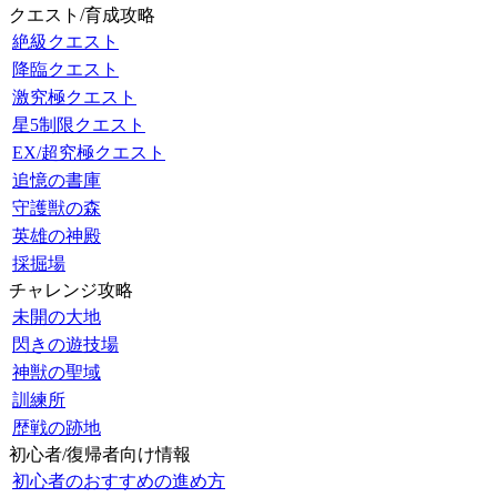
クエスト/育成攻略
絶級クエスト
降臨クエスト
激究極クエスト
星5制限クエスト
EX/超究極クエスト
追憶の書庫
守護獣の森
英雄の神殿
採掘場
チャレンジ攻略
未開の大地
閃きの遊技場
神獣の聖域
訓練所
歴戦の跡地
初心者/復帰者向け情報
初心者のおすすめの進め方