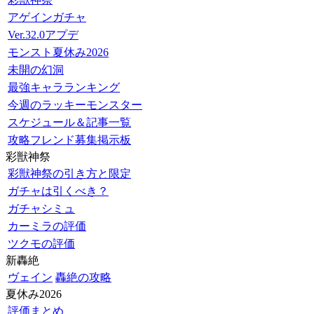
アゲインガチャ
Ver.32.0アプデ
モンスト夏休み2026
未開の幻洞
最強キャラランキング
今週のラッキーモンスター
スケジュール＆記事一覧
攻略フレンド募集掲示板
彩獣神祭
彩獣神祭の引き方と限定
ガチャは引くべき？
ガチャシミュ
カーミラの評価
ツクモの評価
新轟絶
ヴェイン
轟絶の攻略
夏休み2026
評価まとめ