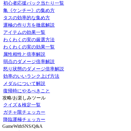
初心者応援パック当たり一覧
亀《ケンチー》の集め方
タスの効率的な集め方
運極の作り方を徹底解説
アイテムの効果一覧
わくわくの実の厳選方法
わくわくの実の効果一覧
属性相性と倍率解説
弱点のダメージ倍率解説
怒り状態のダメージ倍率解説
効率のいいランク上げ方法
メダルについて解説
復帰時にやるべきこと
攻略/お楽しみツール
クイズ＆検定一覧
ガチャ限チェッカー
降臨運極チェッカー
GameWithSNS/Q&A