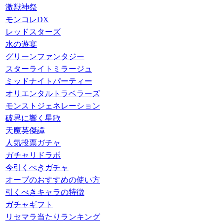
激獣神祭
モンコレDX
レッドスターズ
水の遊宴
グリーンファンタジー
スターライトミラージュ
ミッドナイトパーティー
オリエンタルトラベラーズ
モンストジェネレーション
破界に響く星歌
天魔英傑譚
人気投票ガチャ
ガチャリドラボ
今引くべきガチャ
オーブのおすすめの使い方
引くべきキャラの特徴
ガチャギフト
リセマラ当たりランキング