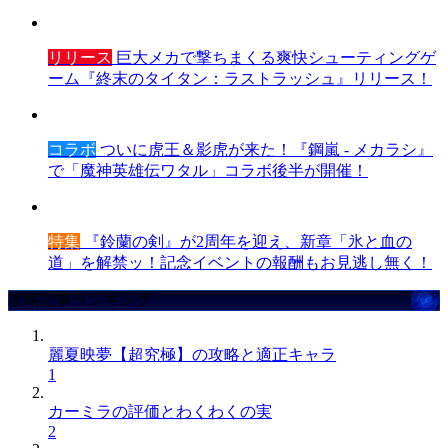
リリース
巨大メカで撃ちまくる爽快シューティングゲ
ーム『終末のタイタン：ラストラッシュ』リリース！
コラボ
ついに虎王＆影虎が来た！『鋼嵐 - メカラシ』
で「魔神英雄伝ワタル」コラボ後半が開催！
特集
『鈴蘭の剣』が2周年を迎え、新章「氷と血の
道」を解禁ッ！記念イベントの報酬もお見逃し無く！
攻略記事ランキング
麗夏映夢【超究極】の攻略と適正キャラ
1
カーミラの評価とわくわくの実
2