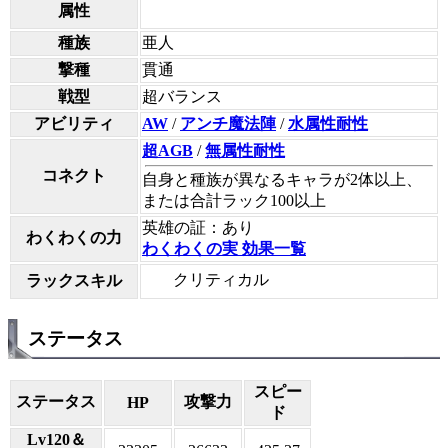
属性
種族
亜人
撃種
貫通
戦型
超バランス
アビリティ
AW
/
アンチ魔法陣
/
水属性耐性
超AGB
/
無属性耐性
コネクト
自身と種族が異なるキャラが2体以上、
または合計ラック100以上
英雄の証：あり
わくわくの力
わくわくの実 効果一覧
クリティカル
ラックスキル
ステータス
スピー
ステータス
攻撃力
HP
ド
Lv120＆