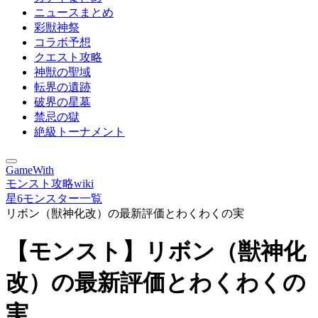
ニュースまとめ
彩獣神祭
コラボ予想
クエスト攻略
神獣の聖域
転界の遺跡
破界の星墓
禁忌の獄
絶級トーナメント
GameWith
モンスト攻略wiki
星6モンスター一覧
リボン（獣神化改）の最新評価とわくわくの実
【モンスト】リボン（獣神化
改）の最新評価とわくわくの
実