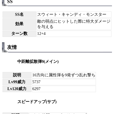
SS
SS名
スウィート・キャンディ・モンスター
敵の弱点にヒットした際に特大ダメージ
効果
を与える
ターン数
12+4
友情
中距離拡散弾9(メイン)
説明
16方向に属性弾を9発ずつ乱れ撃ち
Lv99威力
5737
Lv120威力
6297
スピードアップ(サブ)