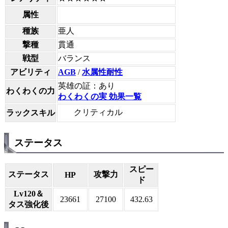
属性
種族
亜人
撃種
貫通
戦型
バランス
アビリティ
AGB
/
水属性耐性
英雄の証：あり
わくわくの力
わくわくの実 効果一覧
クリティカル
ラックスキル
ステータス
スピー
ステータス
攻撃力
HP
ド
Lv120＆
23661
27100
432.63
タス強化後