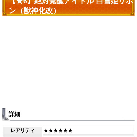
【★6】絶対覚醒アイドル 白雪姫リボ
ン（獣神化改）
詳細
レアリティ
★★★★★★