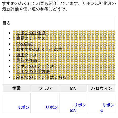
すすめのわくわくの実も紹介しています。リボン獣神化改の
最新評価や使い道の参考にどうぞ。
目次
リボンの評価点
簡易ステータス
SSの詳細
おすすめのわくわくの実
適正クエスト
最新の評価
リボンのステータス
リボンの入手方法
みんなのコメントはこちら
恒常
フラパ
MV
ハロウィン
リボン
リボン
リボン
リボン
MV
α