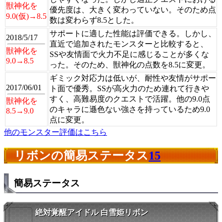
獣神化を
優先度は、大きく変わっていない。そのため点
9.0(仮)→8.5
数は変わらず8.5とした。
サポートに適した性能は評価できる。しかし、
2018/5/17
直近で追加されたモンスターと比較すると、
獣神化を
SSや友情面で火力不足に感じることが多くな
9.0→8.5
った。そのため、獣神化の点数を8.5に変更。
ギミック対応力は低いが、耐性や友情がサポー
2017/06/01
ト面で優秀。SSが高火力のため連れて行きや
すく、高難易度のクエストで活躍。他の9.0点
獣神化を
のキャラに遜色ない強さを持っているため9.0
8.5→9.0
点に変更。
他のモンスター評価はこちら
リボンの簡易ステータス
15
簡易ステータス
絶対覚醒アイドル 白雪姫リボン