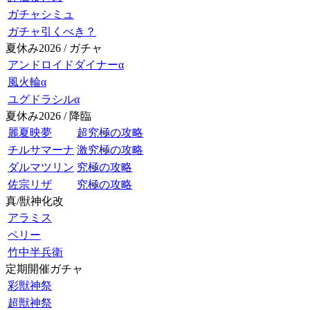
ガチャシミュ
ガチャ引くべき？
夏休み2026 / ガチャ
アンドロイドダイナーα
風火輪α
ユグドラシルα
夏休み2026 / 降臨
麗夏映夢
超究極の攻略
チルサマーナ
激究極の攻略
ダルマツリン
究極の攻略
佐宗リザ
究極の攻略
真/獣神化改
アラミス
ペリー
竹中半兵衛
定期開催ガチャ
彩獣神祭
超獣神祭