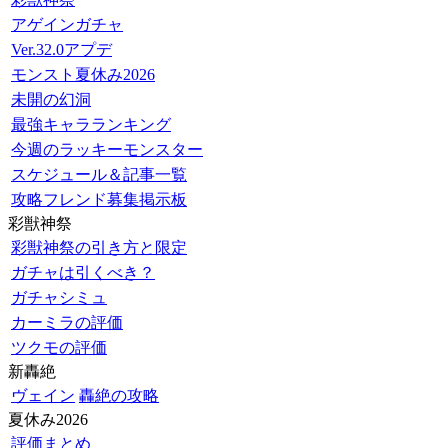
アゲインガチャ
Ver.32.0アプデ
モンスト夏休み2026
未開の幻洞
最強キャラランキング
今週のラッキーモンスター
スケジュール＆記事一覧
攻略フレンド募集掲示板
彩獣神祭
彩獣神祭の引き方と限定
ガチャは引くべき？
ガチャシミュ
カーミラの評価
ツクモの評価
新轟絶
ヴェイン
轟絶の攻略
夏休み2026
評価まとめ