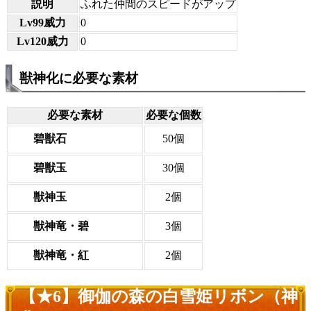
説明
ふれた仲間のスピードがアップ
Lv99威力
0
Lv120威力
0
獣神化に必要な素材
必要な素材
必要な個数
碧獣石
50個
碧獣玉
30個
獣神玉
2個
獣神竜・碧
3個
獣神竜・紅
2個
【★6】御伽の森の白雪姫リボン（神