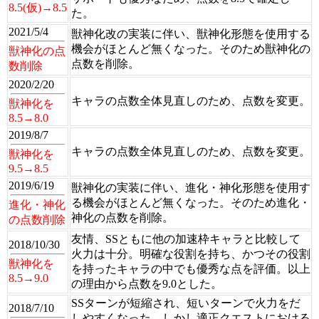
8.5(仮)→8.5
た。
2021/5/4
獣神化改の実装に伴い、獣神化形態を使用する
機会がほとんど無くなった。そのため獣神化の
獣神化の点
点数を削除。
数削除
2020/2/20
キャラの点数全体見直しのため、点数を変更。
獣神化を
8.5→8.0
2019/8/7
キャラの点数全体見直しのため、点数を変更。
獣神化を
9.5→8.5
2019/6/19
獣神化の実装に伴い、進化・神化形態を使用す
る機会がほとんど無くなった。そのため進化・
進化・神化
神化の点数を削除。
の点数削除
友情、SSともに他の加速枠キャラと比較して
2018/10/30
火力は十分。明確な役割を持ち、かつその役割
獣神化を
を持ったキャラの中でも優秀な点を評価。以上
8.5→9.0
の理由から点数を9.0とした。
SSターンが短縮され、短いターンで火力をだ
2018/7/10
しやすくなった。しかし適正クエストにおける