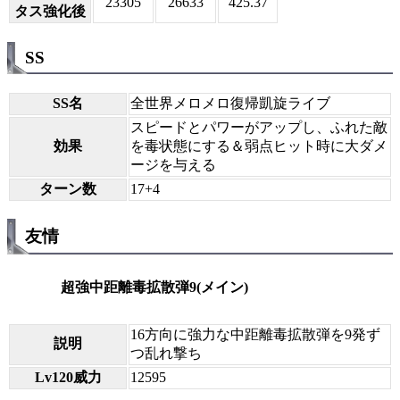
23305
26633
425.37
タス強化後
SS
SS名
全世界メロメロ復帰凱旋ライブ
スピードとパワーがアップし、ふれた敵
効果
を毒状態にする＆弱点ヒット時に大ダメ
ージを与える
ターン数
17+4
友情
超強中距離毒拡散弾9(メイン)
16方向に強力な中距離毒拡散弾を9発ず
説明
つ乱れ撃ち
Lv120威力
12595