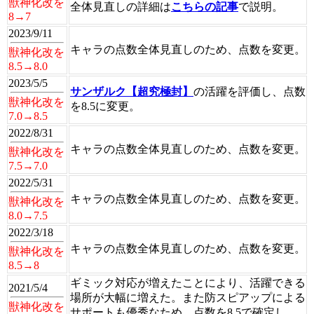
獣神化改を
全体見直しの詳細は
こちらの記事
で説明。
8→7
2023/9/11
キャラの点数全体見直しのため、点数を変更。
獣神化改を
8.5→8.0
2023/5/5
サンザルク【超究極封】
の活躍を評価し、点数
獣神化改を
を8.5に変更。
7.0→8.5
2022/8/31
キャラの点数全体見直しのため、点数を変更。
獣神化改を
7.5→7.0
2022/5/31
キャラの点数全体見直しのため、点数を変更。
獣神化改を
8.0→7.5
2022/3/18
キャラの点数全体見直しのため、点数を変更。
獣神化改を
8.5→8
ギミック対応が増えたことにより、活躍できる
2021/5/4
場所が大幅に増えた。また防スピアップによる
獣神化改を
サポートも優秀なため、点数を8.5で確定し