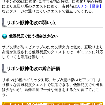
リボンのSSは自強化+毒付与＆弱点特効。自強化と弱点特効
により直殴り系のクエストに強く、毒付与は
カナン【爆絶】
などダメージの通りにくいクエストで役立ってくれる。
リボン獣神化改の弱い点
低難易度で使う機会は少ない
サブ友情が防スピアップのため友情火力は低め。直殴りより
友情が重視される低難易度のクエストでは、ギミックに対応
していても活躍は難しい。
リボン獣神化改の総合評価
リボンは3種のギミック対応、サブ友情の防スピアップによ
り様々な高難易度クエストで活躍できる。低難易度での出番
は少ないが、高難易度で十分な働きをするため育てておこ
う。