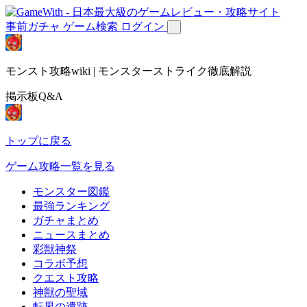
事前ガチャ
ゲーム検索
ログイン
モンスト攻略wiki | モンスターストライク徹底解説
掲示板Q&A
トップに戻る
ゲーム攻略一覧を見る
モンスター図鑑
最強ランキング
ガチャまとめ
ニュースまとめ
彩獣神祭
コラボ予想
クエスト攻略
神獣の聖域
転界の遺跡