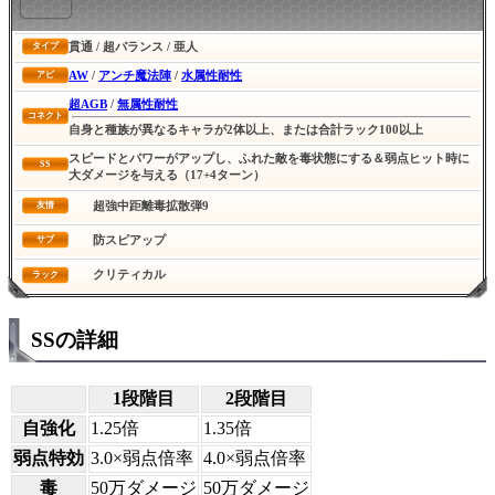
貫通 / 超バランス / 亜人
タイプ
AW
/
アンチ魔法陣
/
水属性耐性
アビ
超AGB
/
無属性耐性
コネクト
自身と種族が異なるキャラが2体以上、または合計ラック100以上
スピードとパワーがアップし、ふれた敵を毒状態にする＆弱点ヒット時に
SS
大ダメージを与える（17+4ターン）
超強中距離毒拡散弾9
友情
防スピアップ
サブ
クリティカル
ラック
SSの詳細
1段階目
2段階目
自強化
1.25倍
1.35倍
弱点特効
3.0×弱点倍率
4.0×弱点倍率
毒
50万ダメージ
50万ダメージ