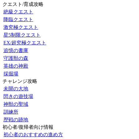
クエスト/育成攻略
絶級クエスト
降臨クエスト
激究極クエスト
星5制限クエスト
EX/超究極クエスト
追憶の書庫
守護獣の森
英雄の神殿
採掘場
チャレンジ攻略
未開の大地
閃きの遊技場
神獣の聖域
訓練所
歴戦の跡地
初心者/復帰者向け情報
初心者のおすすめの進め方