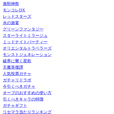
激獣神祭
モンコレDX
レッドスターズ
水の遊宴
グリーンファンタジー
スターライトミラージュ
ミッドナイトパーティー
オリエンタルトラベラーズ
モンストジェネレーション
破界に響く星歌
天魔英傑譚
人気投票ガチャ
ガチャリドラボ
今引くべきガチャ
オーブのおすすめの使い方
引くべきキャラの特徴
ガチャギフト
リセマラ当たりランキング