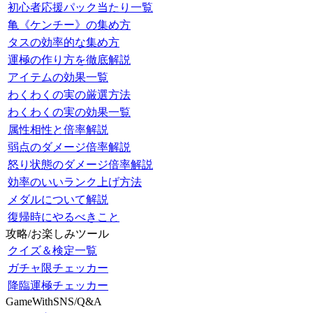
初心者応援パック当たり一覧
亀《ケンチー》の集め方
タスの効率的な集め方
運極の作り方を徹底解説
アイテムの効果一覧
わくわくの実の厳選方法
わくわくの実の効果一覧
属性相性と倍率解説
弱点のダメージ倍率解説
怒り状態のダメージ倍率解説
効率のいいランク上げ方法
メダルについて解説
復帰時にやるべきこと
攻略/お楽しみツール
クイズ＆検定一覧
ガチャ限チェッカー
降臨運極チェッカー
GameWithSNS/Q&A