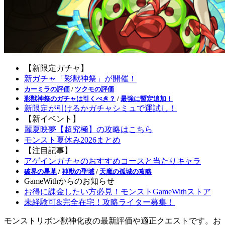
【新限定ガチャ】
新ガチャ「彩獣神祭」が開催！
カーミラの評価
/
ツクモの評価
彩獣神祭のガチャは引くべき？
/
最強に暫定追加！
新限定が引けるかガチャシミュで運試し！
【新イベント】
麗夏映夢【超究極】の攻略はこちら
モンスト夏休み2026まとめ
【注目記事】
アゲインガチャのおすすめコースと当たりキャラ
破界の星墓
/
神獣の聖域
/
天魔の孤城の攻略
GameWithからのお知らせ
お得に課金したい方必見！モンストGameWithストア
未経験可&完全在宅！攻略ライター募集！
モンストリボン獣神化改の最新評価や適正クエストです。お