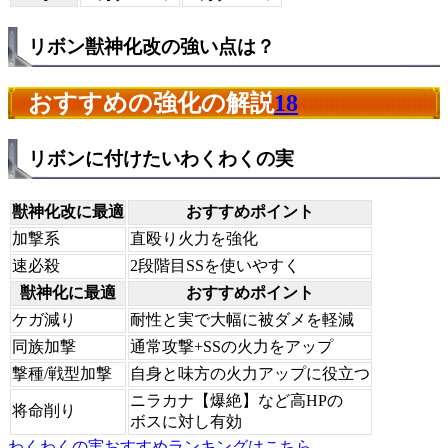
リボン獣神化改の強い点は？
おすすめの強化の解説
18
リボンに付けたいわくわくの実
獣神化改に最適
おすすめポイント
加撃系
直殴り火力を強化
速必殺
2段階目SSを使いやすく
獣神化に最適
おすすめポイント
ケガ減り
耐性と実で大幅に被ダメを軽減
同族加撃
通常攻撃+SSの火力をアップ
撃種/戦型加撃
自身と味方の火力アップに役立つ
ニラカナ【爆絶】など高HPの
将命削り
ボスに対し有効
わくわくの実おすすめランキングはこちら