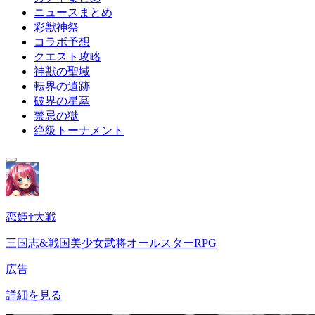
ニュースまとめ
彩獣神祭
コラボ予想
クエスト攻略
神獣の聖域
転界の遺跡
破界の星墓
禁忌の獄
絶級トーナメント
恋姫†大戦
三国志&戦国美少女武将オールスターRPG
広告
詳細を見る