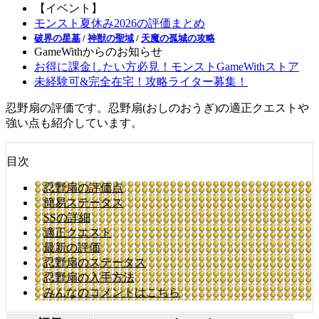
【イベント】
モンスト夏休み2026の評価まとめ
破界の星墓
/
神獣の聖域
/
天魔の孤城の攻略
GameWithからのお知らせ
お得に課金したい方必見！モンストGameWithストア
未経験可&完全在宅！攻略ライター募集！
忍野扇の評価です。忍野扇(おしのおうぎ)の適正クエストや
強い点も紹介しています。
目次
忍野扇の評価点
簡易ステータス
SSの詳細
適正クエスト
最新の評価
忍野扇のステータス
忍野扇の入手方法
みんなのコメントはこちら