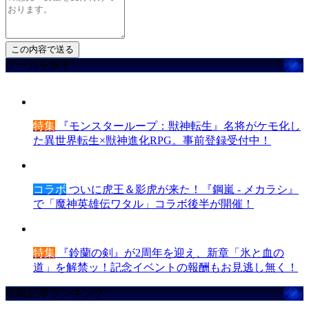
ゲームを探す
特集
『モンスターループ：獣神転生』名将がケモ化し
た異世界転生×獣神進化RPG。事前登録受付中！
コラボ
ついに虎王＆影虎が来た！『鋼嵐 - メカラシ』
で「魔神英雄伝ワタル」コラボ後半が開催！
特集
『鈴蘭の剣』が2周年を迎え、新章「氷と血の
道」を解禁ッ！記念イベントの報酬もお見逃し無く！
攻略記事ランキング