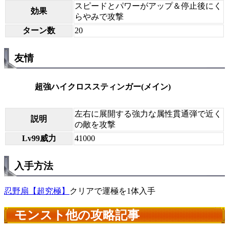
スピードとパワーがアップ＆停止後にく
効果
らやみで攻撃
ターン数
20
友情
超強ハイクロススティンガー(メイン)
左右に展開する強力な属性貫通弾で近く
説明
の敵を攻撃
Lv99威力
41000
入手方法
忍野扇【超究極】
クリアで運極を1体入手
モンスト他の攻略記事