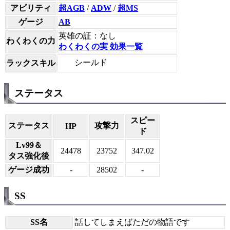
アビリティ
超AGB
/
ADW
/
超MS
ゲージ
AB
英雄の証：なし
わくわくの力
わくわくの実 効果一覧
シールド
ラックスキル
ステータス
スピー
ステータス
攻撃力
HP
ド
Lv99＆
24478
23752
347.02
タス強化後
ゲージ成功
-
28502
-
SS
SS名
話してしまえばただの物語です