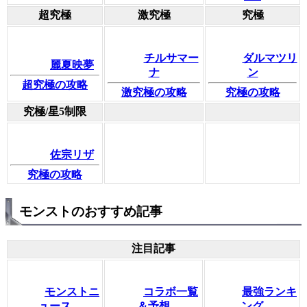
超究極
激究極
究極
チルサマー
ダルマツリ
麗夏映夢
ナ
ン
超究極の攻略
激究極の攻略
究極の攻略
究極/星5制限
佐宗リザ
究極の攻略
モンストのおすすめ記事
注目記事
モンストニ
コラボ一覧
最強ランキ
ュース
＆予想
ング