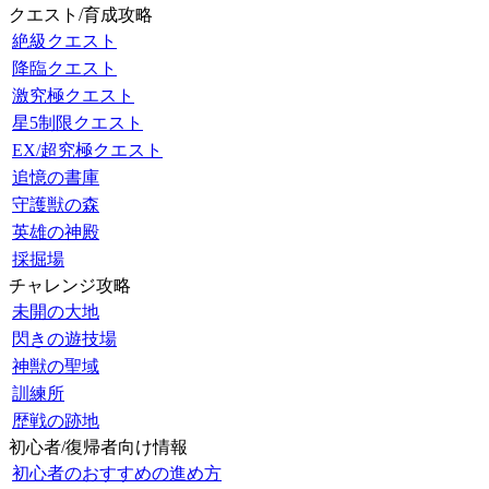
クエスト/育成攻略
絶級クエスト
降臨クエスト
激究極クエスト
星5制限クエスト
EX/超究極クエスト
追憶の書庫
守護獣の森
英雄の神殿
採掘場
チャレンジ攻略
未開の大地
閃きの遊技場
神獣の聖域
訓練所
歴戦の跡地
初心者/復帰者向け情報
初心者のおすすめの進め方