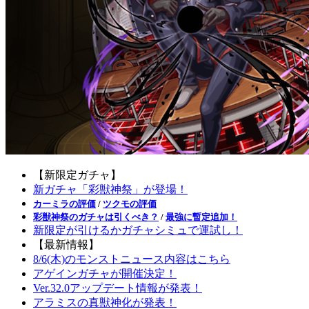
【新限定ガチャ】
新ガチャ「彩獣神祭」が登場！
カーミラの評価
/
ツクモの評価
彩獣神祭のガチャは引くべき？
/
最強に暫定追加！
新限定が引けるかガチャシミュで運試し！
【最新情報】
8/6(木)のモンストニュース内容はこちら
アゲインガチャが開催決定！
Ver.32.0アップデート情報が発表！
アラミスの真獣神化が発表！