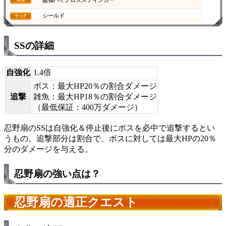
シールド
ラック
SSの詳細
自強化
1.4倍
ボス：最大HP20％の割合ダメージ
追撃
雑魚：最大HP18％の割合ダメージ
（最低保証：400万ダメージ）
忍野扇のSSは自強化＆停止後にボスを必中で追撃するとい
うもの。追撃部分は割合で、ボスに対しては最大HPの20％
分のダメージを与える。
忍野扇の強い点は？
忍野扇の適正クエスト