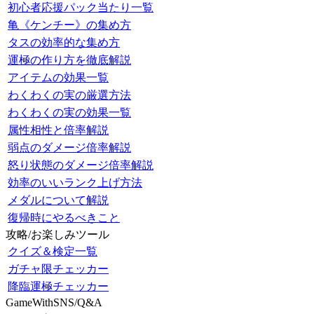
初心者応援パック当たり一覧
亀《ケンチー》の集め方
タスの効率的な集め方
運極の作り方を徹底解説
アイテムの効果一覧
わくわくの実の厳選方法
わくわくの実の効果一覧
属性相性と倍率解説
弱点のダメージ倍率解説
怒り状態のダメージ倍率解説
効率のいいランク上げ方法
メダルについて解説
復帰時にやるべきこと
攻略/お楽しみツール
クイズ＆検定一覧
ガチャ限チェッカー
降臨運極チェッカー
GameWithSNS/Q&A