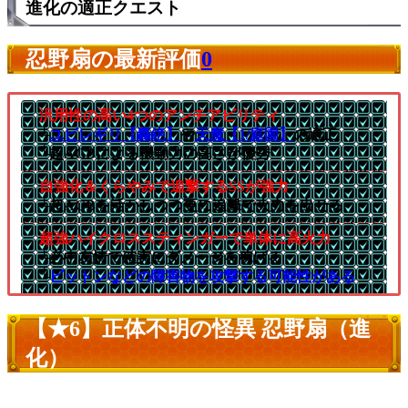
進化の適正クエスト
忍野扇の最新評価
0
汎用性の高い4つのアンチアビリティ
└
ユビレギリ【轟絶】
や
天魔【1/庭園】
の適正
└超AGBによる機動力の高さが優秀
自強化＆くらやみで追撃するSSが強力
└超AGBを活かしつつ更に追撃で火力を出せる
超強ハイクロススティンガーで単体に高火力
└必中友情で確実にダメージを稼げる
└
ビットンなどの障害物を攻撃する可能性がある
【★6】正体不明の怪異 忍野扇（進
化）