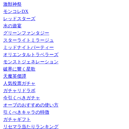
激獣神祭
モンコレDX
レッドスターズ
水の遊宴
グリーンファンタジー
スターライトミラージュ
ミッドナイトパーティー
オリエンタルトラベラーズ
モンストジェネレーション
破界に響く星歌
天魔英傑譚
人気投票ガチャ
ガチャリドラボ
今引くべきガチャ
オーブのおすすめの使い方
引くべきキャラの特徴
ガチャギフト
リセマラ当たりランキング