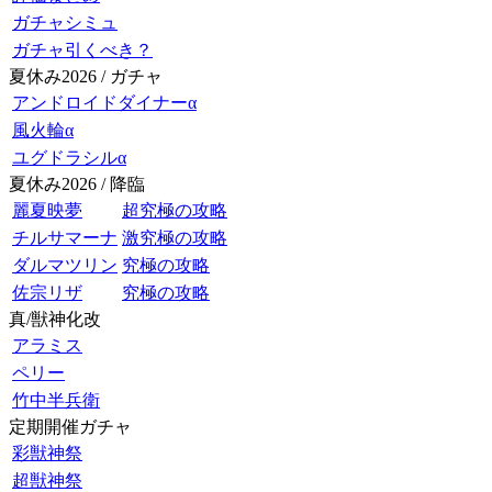
ガチャシミュ
ガチャ引くべき？
夏休み2026 / ガチャ
アンドロイドダイナーα
風火輪α
ユグドラシルα
夏休み2026 / 降臨
麗夏映夢
超究極の攻略
チルサマーナ
激究極の攻略
ダルマツリン
究極の攻略
佐宗リザ
究極の攻略
真/獣神化改
アラミス
ペリー
竹中半兵衛
定期開催ガチャ
彩獣神祭
超獣神祭