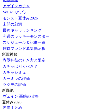
アゲインガチャ
Ver.32.0アプデ
モンスト夏休み2026
未開の幻洞
最強キャラランキング
今週のラッキーモンスター
スケジュール＆記事一覧
攻略フレンド募集掲示板
彩獣神祭
彩獣神祭の引き方と限定
ガチャは引くべき？
ガチャシミュ
カーミラの評価
ツクモの評価
新轟絶
ヴェイン
轟絶の攻略
夏休み2026
評価まとめ