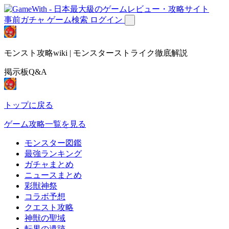
事前ガチャ
ゲーム検索
ログイン
モンスト攻略wiki | モンスターストライク徹底解説
掲示板Q&A
トップに戻る
ゲーム攻略一覧を見る
モンスター図鑑
最強ランキング
ガチャまとめ
ニュースまとめ
彩獣神祭
コラボ予想
クエスト攻略
神獣の聖域
転界の遺跡