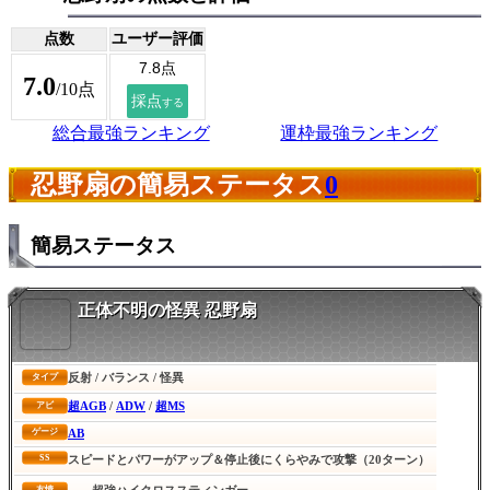
点数
ユーザー評価
7.0
/10点
総合最強ランキング
運枠最強ランキング
忍野扇の簡易ステータス
0
簡易ステータス
正体不明の怪異 忍野扇
反射 / バランス / 怪異
タイプ
超AGB
/
ADW
/
超MS
アビ
AB
ゲージ
SS
スピードとパワーがアップ＆停止後にくらやみで攻撃（20ターン）
超強ハイクロススティンガー
友情