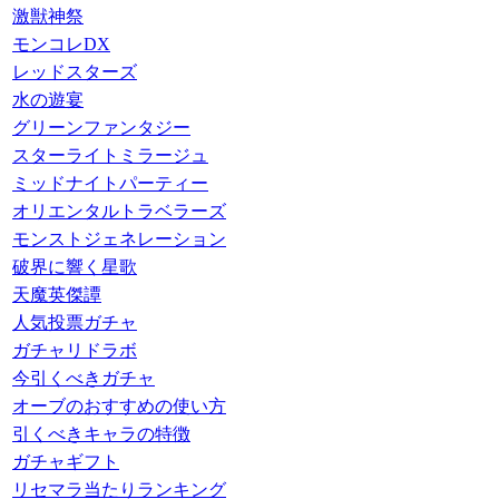
激獣神祭
モンコレDX
レッドスターズ
水の遊宴
グリーンファンタジー
スターライトミラージュ
ミッドナイトパーティー
オリエンタルトラベラーズ
モンストジェネレーション
破界に響く星歌
天魔英傑譚
人気投票ガチャ
ガチャリドラボ
今引くべきガチャ
オーブのおすすめの使い方
引くべきキャラの特徴
ガチャギフト
リセマラ当たりランキング