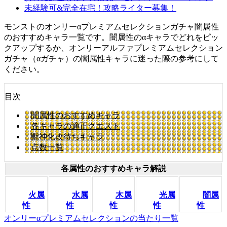
未経験可&完全在宅！攻略ライター募集！
モンストのオンリーαプレミアムセレクションガチャ闇属性
のおすすめキャラ一覧です。闇属性のαキャラでどれをピッ
クアップするか、オンリーアルファプレミアムセレクション
ガチャ（αガチャ）の闇属性キャラに迷った際の参考にして
ください。
目次
闇属性のおすすめキャラ
各キャラの適正クエスト
獣神化改待ちキャラ
点数一覧
各属性のおすすめキャラ解説
火属
水属
木属
光属
闇属
性
性
性
性
性
オンリーαプレミアムセレクションの当たり一覧