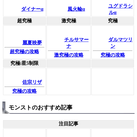
ユグドラシ
ダイナーα
風火輪α
ルα
超究極
激究極
究極
チルサマー
ダルマツリ
麗夏映夢
ナ
ン
超究極の攻略
激究極の攻略
究極の攻略
究極/星5制限
佐宗リザ
究極の攻略
モンストのおすすめ記事
注目記事