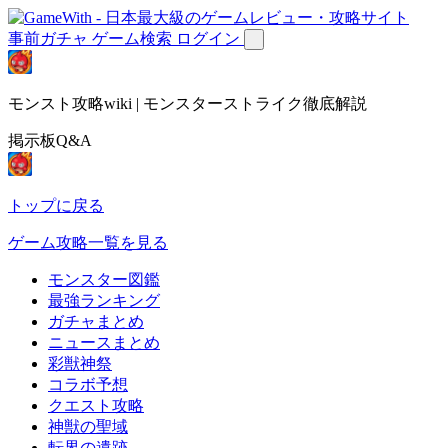
事前ガチャ
ゲーム検索
ログイン
モンスト攻略wiki | モンスターストライク徹底解説
掲示板Q&A
トップに戻る
ゲーム攻略一覧を見る
モンスター図鑑
最強ランキング
ガチャまとめ
ニュースまとめ
彩獣神祭
コラボ予想
クエスト攻略
神獣の聖域
転界の遺跡