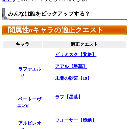
みんなは誰をピックアップする？
闇属性αキャラの適正クエスト
キャラ
適正クエスト
ビリミスク【黎絶】
アアル【星墓】
ラファエル
α
未開の砂宮【19】
ラブ【星墓】
ベートーヴ
ェンα
フォーサー【黎絶】
アルビレオ
α