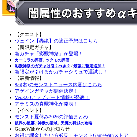
【クエスト】
ヴェイン【轟絶】の適正予想はこちら
【新限定ガチャ】
新ガチャ「彩獣神祭」が登場！
カーミラの評価
/
ツクモの評価
彩獣神祭のガチャは引くべき？
/
最強に暫定追加！
新限定が引けるかガチャシミュで運試し！
【最新情報】
8/6(木)のモンストニュース内容はこちら
アゲインガチャが開催決定！
Ver.32.0アップデート情報が発表！
アラミスの真獣神化が発表！
【イベント】
モンスト夏休み2026の評価まとめ
破界の星墓
/
神獣の聖域
/
天魔の孤城の攻略
GameWithからのお知らせ
お得に課金したい方必見！モンストGameWithストア