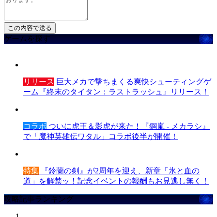
ゲームを探す
リリース
巨大メカで撃ちまくる爽快シューティングゲ
ーム『終末のタイタン：ラストラッシュ』リリース！
コラボ
ついに虎王＆影虎が来た！『鋼嵐 - メカラシ』
で「魔神英雄伝ワタル」コラボ後半が開催！
特集
『鈴蘭の剣』が2周年を迎え、新章「氷と血の
道」を解禁ッ！記念イベントの報酬もお見逃し無く！
攻略記事ランキング