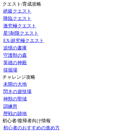
クエスト/育成攻略
絶級クエスト
降臨クエスト
激究極クエスト
星5制限クエスト
EX/超究極クエスト
追憶の書庫
守護獣の森
英雄の神殿
採掘場
チャレンジ攻略
未開の大地
閃きの遊技場
神獣の聖域
訓練所
歴戦の跡地
初心者/復帰者向け情報
初心者のおすすめの進め方