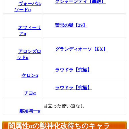
クシャーンティ【轟絶】
ヴォーパル
ソードα
禁忌の獄【29】
オフィーリ
アα
グランディオーソ【EX】
アロンズロ
ッドα
ラウドラ【究極】
ケロンα
ラウドラ【究極】
チヨα
目立った使い道なし
那須与一α
闇属性αの獣神化改待ちのキャラ