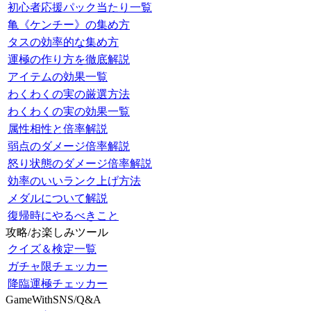
初心者応援パック当たり一覧
亀《ケンチー》の集め方
タスの効率的な集め方
運極の作り方を徹底解説
アイテムの効果一覧
わくわくの実の厳選方法
わくわくの実の効果一覧
属性相性と倍率解説
弱点のダメージ倍率解説
怒り状態のダメージ倍率解説
効率のいいランク上げ方法
メダルについて解説
復帰時にやるべきこと
攻略/お楽しみツール
クイズ＆検定一覧
ガチャ限チェッカー
降臨運極チェッカー
GameWithSNS/Q&A