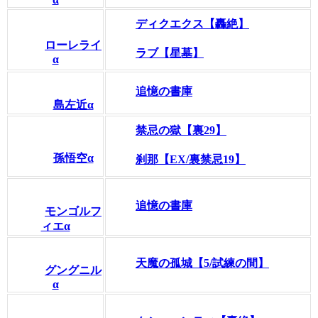
ディクエクス【轟絶】
ローレライ
ラブ【星墓】
α
追憶の書庫
島左近α
禁忌の獄【裏29】
孫悟空α
刹那【EX/裏禁忌19】
追憶の書庫
モンゴルフ
ィエα
天魔の孤城【5/試練の間】
グングニル
α