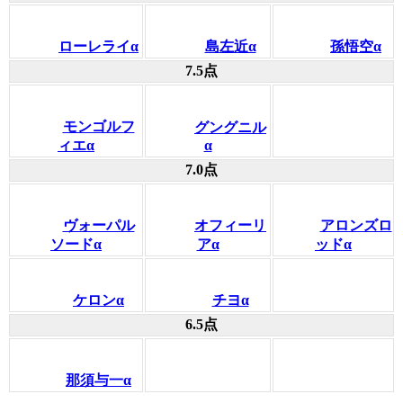
ローレライα
島左近α
孫悟空α
7.5点
モンゴルフ
グングニル
ィエα
α
7.0点
ヴォーパル
オフィーリ
アロンズロ
ソードα
アα
ッドα
ケロンα
チヨα
6.5点
那須与一α