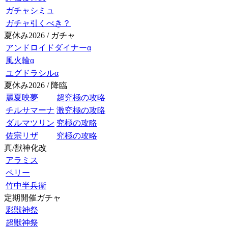
ガチャシミュ
ガチャ引くべき？
夏休み2026 / ガチャ
アンドロイドダイナーα
風火輪α
ユグドラシルα
夏休み2026 / 降臨
麗夏映夢
超究極の攻略
チルサマーナ
激究極の攻略
ダルマツリン
究極の攻略
佐宗リザ
究極の攻略
真/獣神化改
アラミス
ペリー
竹中半兵衛
定期開催ガチャ
彩獣神祭
超獣神祭