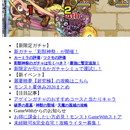
【新限定ガチャ】
新ガチャ「彩獣神祭」が開催！
カーミラの評価
/
ツクモの評価
彩獣神祭のガチャは引くべき？
/
最強に暫定追加！
新限定が引けるかガチャシミュで運試し！
【新イベント】
麗夏映夢【超究極】の攻略はこちら
モンスト夏休み2026まとめ
【注目記事】
アゲインガチャのおすすめコースと当たりキャラ
破界の星墓
/
神獣の聖域
/
天魔の孤城の攻略
GameWithからのお知らせ
お得に課金したい方必見！モンストGameWithストア
未経験可&完全在宅！攻略ライター募集！