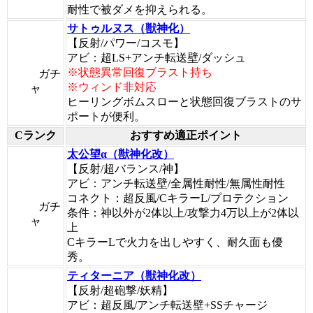
耐性で被ダメを抑えられる。
サトゥルヌス（獣神化）
【反射/パワー/コスモ】
アビ：超LS+アンチ転送壁/ダッシュ
※状態異常回復ブラスト持ち
ガチ
※ウィンド非対応
ャ
ヒーリングボムスローと状態回復ブラストのサ
ポートが便利。
Cランク
おすすめ適正ポイント
太公望α（獣神化改）
【反射/超バランス/神】
アビ：アンチ転送壁/全属性耐性/無属性耐性
コネクト：超反風/CキラーL/プロテクション
ガチ
条件：神以外が2体以上/攻撃力4万以上が2体以
ャ
上
CキラーLで火力を出しやすく、耐久面も優
秀。
ティターニア（獣神化改）
【反射/超砲撃/妖精】
アビ：超反風/アンチ転送壁+SSチャージ