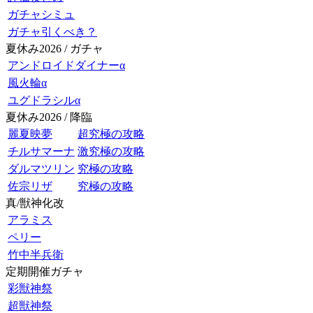
ガチャシミュ
ガチャ引くべき？
夏休み2026 / ガチャ
アンドロイドダイナーα
風火輪α
ユグドラシルα
夏休み2026 / 降臨
麗夏映夢
超究極の攻略
チルサマーナ
激究極の攻略
ダルマツリン
究極の攻略
佐宗リザ
究極の攻略
真/獣神化改
アラミス
ペリー
竹中半兵衛
定期開催ガチャ
彩獣神祭
超獣神祭