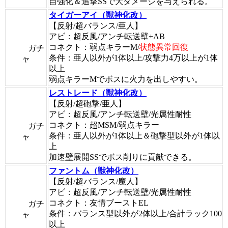
自強化＆追撃SSで大ダメージを与えられる。
タイガーアイ（獣神化改）
【反射/超バランス/亜人】
アビ：超反風/アンチ転送壁+AB
コネクト：弱点キラーM/
状態異常回復
ガチ
条件：亜人以外が1体以上/攻撃力4万以上が1体
ャ
以上
弱点キラーMでボスに火力を出しやすい。
レストレード（獣神化改）
【反射/超砲撃/亜人】
アビ：超反風/アンチ転送壁/光属性耐性
コネクト：超MSM/弱点キラー
ガチ
条件：亜人以外が1体以上＆砲撃型以外が1体以
ャ
上
加速壁展開SSでボス削りに貢献できる。
ファントム（獣神化改）
【反射/超バランス/魔人】
アビ：超反風/アンチ転送壁/光属性耐性
コネクト：友情ブーストEL
ガチ
条件：バランス型以外が2体以上/合計ラック100
ャ
以上