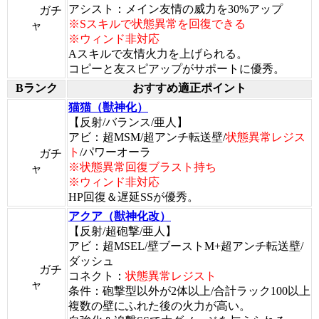
アシスト：メイン友情の威力を30%アップ
ガチ
※Sスキルで状態異常を回復できる
ャ
※ウィンド非対応
Aスキルで友情火力を上げられる。
コピーと友スピアップがサポートに優秀。
Bランク
おすすめ適正ポイント
猫猫（獣神化）
【反射/バランス/亜人】
アビ：超MSM/超アンチ転送壁/
状態異常レジス
ト
/パワーオーラ
ガチ
※状態異常回復ブラスト持ち
ャ
※ウィンド非対応
HP回復＆遅延SSが優秀。
アクア（獣神化改）
【反射/超砲撃/亜人】
アビ：超MSEL/壁ブーストM+超アンチ転送壁/
ダッシュ
ガチ
コネクト：
状態異常レジスト
ャ
条件：砲撃型以外が2体以上/合計ラック100以上
複数の壁にふれた後の火力が高い。