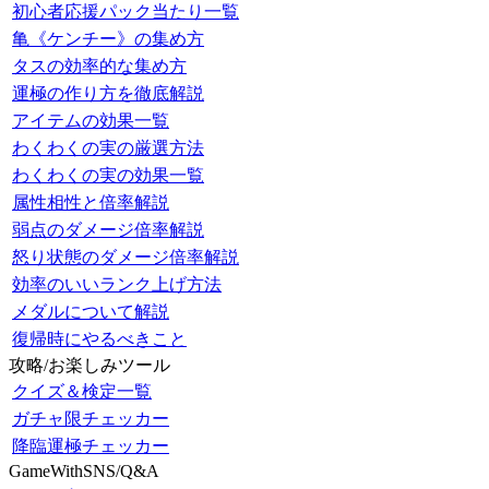
初心者応援パック当たり一覧
亀《ケンチー》の集め方
タスの効率的な集め方
運極の作り方を徹底解説
アイテムの効果一覧
わくわくの実の厳選方法
わくわくの実の効果一覧
属性相性と倍率解説
弱点のダメージ倍率解説
怒り状態のダメージ倍率解説
効率のいいランク上げ方法
メダルについて解説
復帰時にやるべきこと
攻略/お楽しみツール
クイズ＆検定一覧
ガチャ限チェッカー
降臨運極チェッカー
GameWithSNS/Q&A