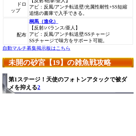
【反射/砲撃/亜人】
ドロ
アビ：反風/アンチ転送壁/光属性耐性+SS短縮
ップ
追憶の書庫で入手できる。
桐馬（進化）
【反射/バランス/亜人】
アビ：反風/アンチ転送壁/SSチャージ
配布
SSチャージで味方をサポート可能。
自動マルチ募集掲示板はこちら
未開の砂宮【19】の雑魚戦攻略
第1ステージ！天使のフォトンアタックで被ダ
メを抑える
2