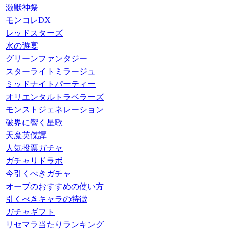
激獣神祭
モンコレDX
レッドスターズ
水の遊宴
グリーンファンタジー
スターライトミラージュ
ミッドナイトパーティー
オリエンタルトラベラーズ
モンストジェネレーション
破界に響く星歌
天魔英傑譚
人気投票ガチャ
ガチャリドラボ
今引くべきガチャ
オーブのおすすめの使い方
引くべきキャラの特徴
ガチャギフト
リセマラ当たりランキング