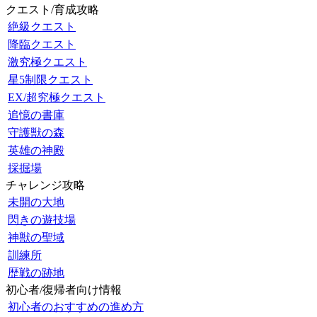
クエスト/育成攻略
絶級クエスト
降臨クエスト
激究極クエスト
星5制限クエスト
EX/超究極クエスト
追憶の書庫
守護獣の森
英雄の神殿
採掘場
チャレンジ攻略
未開の大地
閃きの遊技場
神獣の聖域
訓練所
歴戦の跡地
初心者/復帰者向け情報
初心者のおすすめの進め方