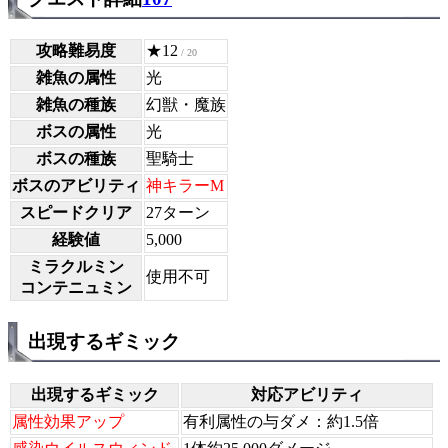
攻略難易度
★12
/ 20
雑魚の属性
光
雑魚の種族
幻獣・魔族
ボスの属性
光
ボスの種族
聖騎士
ボスのアビリティ
神キラーM
スピードクリア
27ターン
経験値
5,000
ミラクルミン
使用不可
コンテニュミン
出現するギミック
出現するギミック
対応アビリティ
属性効果アップ
有利属性の与ダメ：約1.5倍