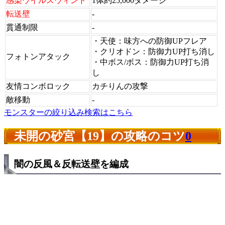
感染ウイルスウィンド
1体約25,000ダメージ
転送壁
-
貫通制限
-
・天使：味方への防御UPフレア
・クリオドン：防御力UP打ち消し
フォトンアタック
・中ボス/ボス：防御力UP打ち消
し
友情コンボロック
カチりんの攻撃
敵移動
-
モンスターの絞り込み検索はこちら
未開の砂宮【19】の攻略のコツ
0
闇の反風＆反転送壁を編成