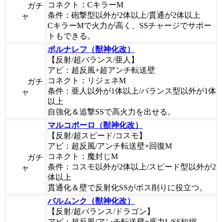
コネクト：CキラーM
ガチ
条件：砲撃型以外が2体以上/貫通が2体以上
ャ
CキラーMで火力が高く、SSチャージでサポー
トもできる。
ポルナレフ（獣神化改）
【反射/超バランス/亜人】
アビ：超反風+超アンチ転送壁
コネクト：リジェネM
ガチ
条件：亜人以外が1体以上/バランス型以外が1体
ャ
以上
自強化＆追撃SSで高火力を出せる。
マルコポーロ（獣神化改）
【反射/超スピード/コスモ】
アビ：超反風/アンチ転送壁+回復M
コネクト：魔封じM
ガチ
条件：コスモ以外が2体以上/スピード型以外が2
ャ
体以上
貫通化＆壁で反射化SSがボス削りに役立つ。
バルムンク（獣神化改）
【反射/超バランス/ドラゴン】
アビ：超反風/アンチ転送壁+底力L/SS短縮