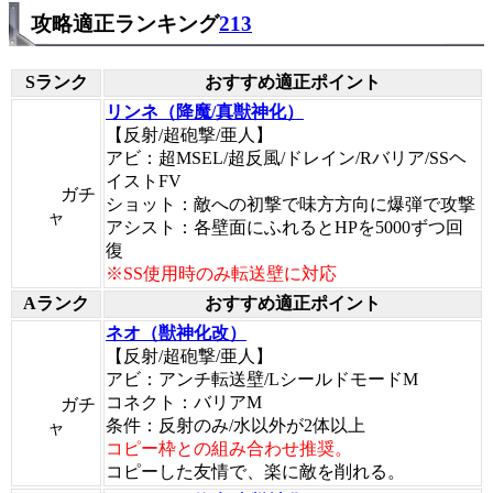
攻略適正ランキング
213
Sランク
おすすめ適正ポイント
リンネ（降魔/真獣神化）
【反射/超砲撃/亜人】
アビ：超MSEL/超反風/ドレイン/Rバリア/SSヘ
イストFV
ガチ
ショット：敵への初撃で味方方向に爆弾で攻撃
ャ
アシスト：各壁面にふれるとHPを5000ずつ回
復
※SS使用時のみ転送壁に対応
Aランク
おすすめ適正ポイント
ネオ（獣神化改）
【反射/超砲撃/亜人】
アビ：アンチ転送壁/LシールドモードM
コネクト：バリアM
ガチ
条件：反射のみ/水以外が2体以上
ャ
コピー枠との組み合わせ推奨。
コピーした友情で、楽に敵を削れる。