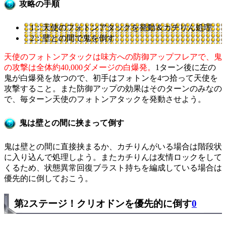
攻略の手順
1：天使のフォトンアタックを発動＆カチりん処理
2：壁との間で鬼を倒す
天使のフォトンアタックは味方への防御アップフレアで、鬼
の攻撃は全体約40,000ダメージの白爆発。
1ターン後に左の
鬼が白爆発を放つので、初手はフォトンを4つ拾って天使を
攻撃すること。また防御アップの効果はそのターンのみなの
で、毎ターン天使のフォトンアタックを発動させよう。
鬼は壁との間に挟まって倒す
鬼は壁との間に直接挟まるか、カチりんがいる場合は階段状
に入り込んで処理しよう。またカチりんは友情ロックをして
くるため、状態異常回復ブラスト持ちを編成している場合は
優先的に倒しておこう。
第2ステージ！クリオドンを優先的に倒す
0