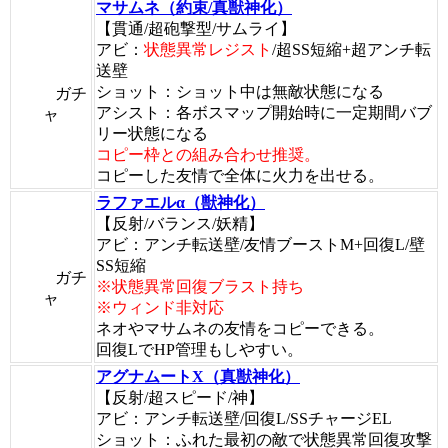
マサムネ（約束/真獣神化）
【貫通/超砲撃型/サムライ】
アビ：
状態異常レジスト
/超SS短縮+超アンチ転
送壁
ショット：ショット中は無敵状態になる
ガチ
アシスト：各ボスマップ開始時に一定期間バブ
ャ
リー状態になる
コピー枠との組み合わせ推奨。
コピーした友情で全体に火力を出せる。
ラファエルα（獣神化）
【反射/バランス/妖精】
アビ：アンチ転送壁/友情ブーストM+回復L/壁
SS短縮
ガチ
※状態異常回復ブラスト持ち
ャ
※ウィンド非対応
ネオやマサムネの友情をコピーできる。
回復LでHP管理もしやすい。
アグナムートX（真獣神化）
【反射/超スピード/神】
アビ：アンチ転送壁/回復L/SSチャージEL
ショット：ふれた最初の敵で状態異常回復攻撃