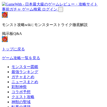
事前ガチャ
ゲーム検索
ログイン
モンスト攻略wiki | モンスターストライク徹底解説
掲示板Q&A
トップに戻る
ゲーム攻略一覧を見る
モンスター図鑑
最強ランキング
ガチャまとめ
ニュースまとめ
彩獣神祭
コラボ予想
クエスト攻略
神獣の聖域
転界の遺跡