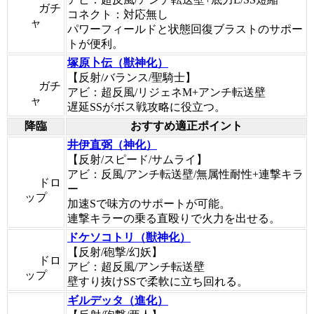
ガチ
コネクト：対応無し
ャ
パワーフィールドと状態回復ブラストのサポー
トが便利。
塚原卜伝（獣神化）
【反射/バランス/聖騎士】
ガチ
アビ：超反風/リジェネM+アンチ転送壁
ャ
遅延SSがボス戦攻略に役立つ。
降臨
おすすめ適正ポイント
井伊直弼（神化）
【反射/スピード/サムライ】
アビ：反風/アンチ転送壁/無属性耐性+連撃キラ
ドロ
ー
ップ
加速Sで味方のサポートが可能。
連撃キラーの乗る直殴りで火力を出せる。
ドケソコトリ（獣神化）
【反射/砲撃/幻妖】
ドロ
アビ：超反風/アンチ転送壁
ップ
壁すり抜けSSで柔軟に立ち回れる。
ギルデッタ（進化）