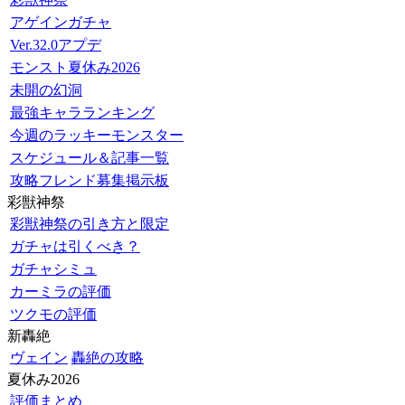
アゲインガチャ
Ver.32.0アプデ
モンスト夏休み2026
未開の幻洞
最強キャラランキング
今週のラッキーモンスター
スケジュール＆記事一覧
攻略フレンド募集掲示板
彩獣神祭
彩獣神祭の引き方と限定
ガチャは引くべき？
ガチャシミュ
カーミラの評価
ツクモの評価
新轟絶
ヴェイン
轟絶の攻略
夏休み2026
評価まとめ