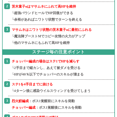
茨木童子αはマサムネにふれて高HPを維持
└超強バウンドヒールでHP回復ができる
└余裕があればニワトリ状態でターンを終える
マサムネはニワトリ状態の茨木童子αに最初にふれる
└魔法陣ブーストMでコピー友情の火力がアップ
└他のマサムネにもふれて高HPを維持
ステージ毎の注意ポイント
チョッパー編成の場合はステ1でHPを減らす
└2手目まで縦カンし、あえて被ダメを受ける
└HPが40％以下でチョッパーのスキルが溜まる
ステ1を4手目までに抜ける
└4ターン後に感染ウイルスウィンドを受けてしまう
烈火鮫編成
：ボス1覚醒前にスキルを発動
チョッパー編成
：ボス1覚醒後にスキルを発動