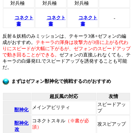
対兵極
対兵極
対兵極
コネクト
コネクト
コネクト
-
書
書
書
反射＆妖精のみミッションは、テキーラ3体+ゼフォンの編
成がおすすめ。
テキーラの渾身は攻撃力が3倍に上がる代わ
りにスピードが大幅に下がるが、ゼフォンのスピードアップ
で動き回ることができる。
ゼフォンの直接ふれなくても、テ
キーラの白爆発ELでスピードアップを誘発することも可能
だ。
まずはゼフォン獣神化で挑戦するのがおすすめ
超反風の対応
友情
スピードアッ
メインアビリティ
獣神化
プ
コネクトスキル
（※書が必
獣神化
攻スピアップ
須）
改