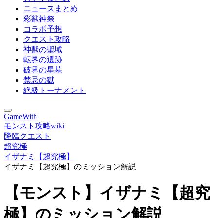
ニュースまとめ
彩獣神祭
コラボ予想
クエスト攻略
神獣の聖域
転界の遺跡
破界の星墓
禁忌の獄
絶級トーナメント
GameWith
モンスト攻略wiki
降臨クエスト
超究極
イザナミ【超究極】
イザナミ【超究極】のミッション解説
【モンスト】イザナミ【超究
極】のミッション解説