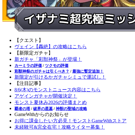
【クエスト】
ヴェイン【轟絶】の攻略はこちら
【新限定ガチャ】
新ガチャ「彩獣神祭」が登場！
カーミラの評価
/
ツクモの評価
彩獣神祭のガチャは引くべき？
/
最強に暫定追加！
新限定が引けるかガチャシミュで運試し！
【注目記事】
8/6(木)のモンストニュース内容はこちら
アゲインガチャが開催決定！
モンスト夏休み2026の評価まとめ
覇者の塔
/
破界の星墓
/
神獣の聖域の攻略
GameWithからのお知らせ
お得に課金したい方必見！モンストGameWithストア
未経験可&完全在宅！攻略ライター募集！