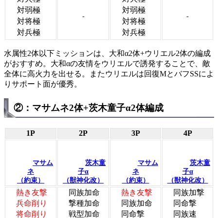
対弱極
対弱極
-
-
対将極
対将極
対兵極
対兵極
水属性2体以下ミッションは、大和α2体+ウリエル2体の編成
がおすすめ。大和αの友情をウリエルで誘発することで、敵
全体に高火力を出せる。またウリエルは回復MとバフSSによ
りサポート面が優秀。
②：マサムネ2体+茨木童子α2体編成
1P
2P
3P
4P
マサム
茨木童
マサム
茨木童
ネ
子α
ネ
子α
（約束）
（獣神化改）
（約束）
（獣神化改）
熱き友撃
同族加命
熱き友撃
同族加撃
兵命削り
撃種加命
同族加命
同命撃
将命削り
戦型加命
同命撃
同族速