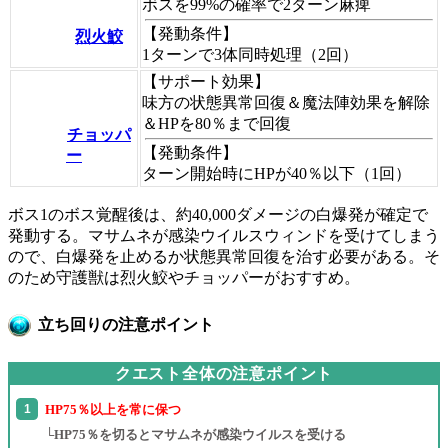
ボスを99%の確率で2ターン麻痺
【発動条件】
烈火鮫
1ターンで3体同時処理（2回）
【サポート効果】
味方の状態異常回復＆魔法陣効果を解除
＆HPを80％まで回復
チョッパ
【発動条件】
ー
ターン開始時にHPが40％以下（1回）
ボス1のボス覚醒後は、約40,000ダメージの白爆発が確定で
発動する。マサムネが感染ウイルスウィンドを受けてしまう
ので、白爆発を止めるか状態異常回復を治す必要がある。そ
のため守護獣は烈火鮫やチョッパーがおすすめ。
立ち回りの注意ポイント
クエスト全体の注意ポイント
HP75％以上を常に保つ
└HP75％を切るとマサムネが感染ウイルスを受ける