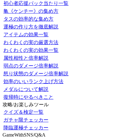
初心者応援パック当たり一覧
亀《ケンチー》の集め方
タスの効率的な集め方
運極の作り方を徹底解説
アイテムの効果一覧
わくわくの実の厳選方法
わくわくの実の効果一覧
属性相性と倍率解説
弱点のダメージ倍率解説
怒り状態のダメージ倍率解説
効率のいいランク上げ方法
メダルについて解説
復帰時にやるべきこと
攻略/お楽しみツール
クイズ＆検定一覧
ガチャ限チェッカー
降臨運極チェッカー
GameWithSNS/Q&A