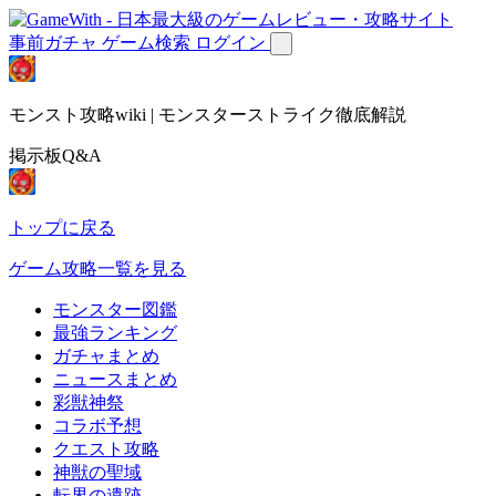
事前ガチャ
ゲーム検索
ログイン
モンスト攻略wiki | モンスターストライク徹底解説
掲示板Q&A
トップに戻る
ゲーム攻略一覧を見る
モンスター図鑑
最強ランキング
ガチャまとめ
ニュースまとめ
彩獣神祭
コラボ予想
クエスト攻略
神獣の聖域
転界の遺跡