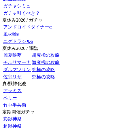
ガチャシミュ
ガチャ引くべき？
夏休み2026 / ガチャ
アンドロイドダイナーα
風火輪α
ユグドラシルα
夏休み2026 / 降臨
麗夏映夢
超究極の攻略
チルサマーナ
激究極の攻略
ダルマツリン
究極の攻略
佐宗リザ
究極の攻略
真/獣神化改
アラミス
ペリー
竹中半兵衛
定期開催ガチャ
彩獣神祭
超獣神祭