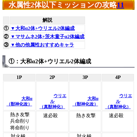
水属性2体以下ミッションの攻略
11
解説
①
▼大和α2体+ウリエル2体編成
②
▼マサムネ2体+茨木童子α2体編成
③
▼他の他属性おすすめキャラ
①：大和α2体+ウリエル2体編成
1P
2P
3P
4P
ウリエ
ウリエ
大和α
大和α
ル
ル
（獣神化改）
（獣神化改）
（真獣神化）
（真獣神化）
熱き友撃
速必殺
熱き友撃
速必殺
兵命削り
将命削り
対火極
対火極