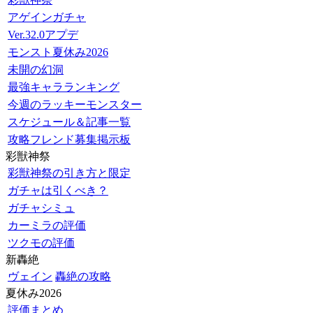
アゲインガチャ
Ver.32.0アプデ
モンスト夏休み2026
未開の幻洞
最強キャラランキング
今週のラッキーモンスター
スケジュール＆記事一覧
攻略フレンド募集掲示板
彩獣神祭
彩獣神祭の引き方と限定
ガチャは引くべき？
ガチャシミュ
カーミラの評価
ツクモの評価
新轟絶
ヴェイン
轟絶の攻略
夏休み2026
評価まとめ