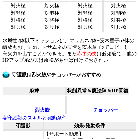
対火極
対火極
対火極
対火極
対弱極
対弱極
対弱極
対弱極
対将極
対将極
対将極
対将極
対兵極
対兵極
対兵極
対兵極
水属性2体以下ミッションは、マサムネ2体+茨木童子α2体の
編成もおすすめ。マサムネの友情を茨木童子αでコピーし、
高火力を出すことができる。また
赤字の実
は必須級で、他の
HPアップ系の実は余裕があれば付けておきたい。
守護獣は烈火鮫やチョッパーがおすすめ
麻痺
状態異常＆魔法陣＆HP回復
烈火鮫
チョッパー
各守護獣のスキルと発動条件
守護獣
効果/発動条件
【サポート効果】