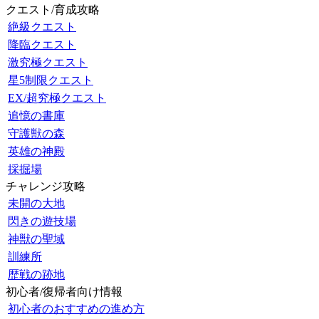
クエスト/育成攻略
絶級クエスト
降臨クエスト
激究極クエスト
星5制限クエスト
EX/超究極クエスト
追憶の書庫
守護獣の森
英雄の神殿
採掘場
チャレンジ攻略
未開の大地
閃きの遊技場
神獣の聖域
訓練所
歴戦の跡地
初心者/復帰者向け情報
初心者のおすすめの進め方