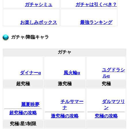
ガチャシミュ
ガチャは引くべき？
お楽しみボックス
最強ランキング
ガチャ/降臨キャラ
ガチャ
ユグドラシ
ダイナーα
風火輪α
ルα
超究極
激究極
究極
チルサマー
ダルマツリ
麗夏映夢
ナ
ン
超究極の攻略
激究極の攻略
究極の攻略
究極/星5制限