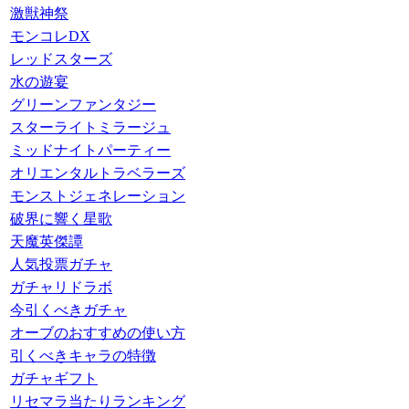
激獣神祭
モンコレDX
レッドスターズ
水の遊宴
グリーンファンタジー
スターライトミラージュ
ミッドナイトパーティー
オリエンタルトラベラーズ
モンストジェネレーション
破界に響く星歌
天魔英傑譚
人気投票ガチャ
ガチャリドラボ
今引くべきガチャ
オーブのおすすめの使い方
引くべきキャラの特徴
ガチャギフト
リセマラ当たりランキング