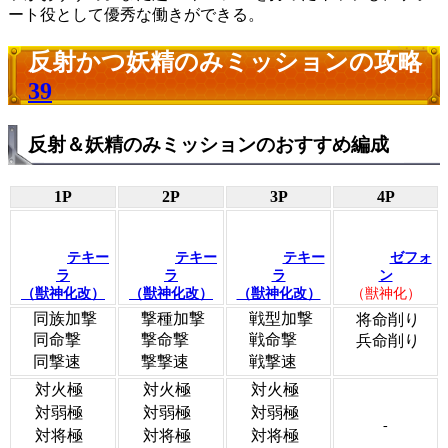
ート役として優秀な働きができる。
反射かつ妖精のみミッションの攻略
39
反射＆妖精のみミッションのおすすめ編成
1P
2P
3P
4P
テキー
テキー
テキー
ゼフォ
ラ
ラ
ラ
ン
（獣神化改）
（獣神化改）
（獣神化改）
（獣神化）
同族加撃
撃種加撃
戦型加撃
将命削り
同命撃
撃命撃
戦命撃
兵命削り
同撃速
撃撃速
戦撃速
対火極
対火極
対火極
対弱極
対弱極
対弱極
-
対将極
対将極
対将極