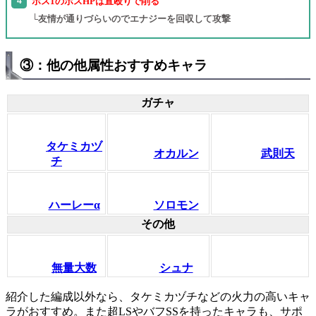
ボス1のボスHPは直殴りで削る
└友情が通りづらいのでエナジーを回収して攻撃
③：他の他属性おすすめキャラ
ガチャ
タケミカヅ
オカルン
武則天
チ
ハーレーα
ソロモン
その他
無量大数
シュナ
紹介した編成以外なら、タケミカヅチなどの火力の高いキャ
ラがおすすめ。また超LSやバフSSを持ったキャラも、サポ