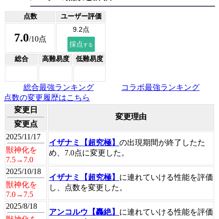
点数
ユーザー評価
7.0
/10点
総合
高難易度
低難易度
総合最強ランキング
コラボ最強ランキング
点数の変更履歴はこちら
変更日
変更理由
変更点
2025/11/17
イザナミ【超究極】
の出現期間が終了したた
獣神化を
め、7.0点に変更した。
7.5→7.0
2025/10/18
イザナミ【超究極】
に連れていける性能を評価
獣神化を
し、点数を変更した。
7.0→7.5
2025/8/18
アンコルウ【轟絶】
に連れていける性能を評価