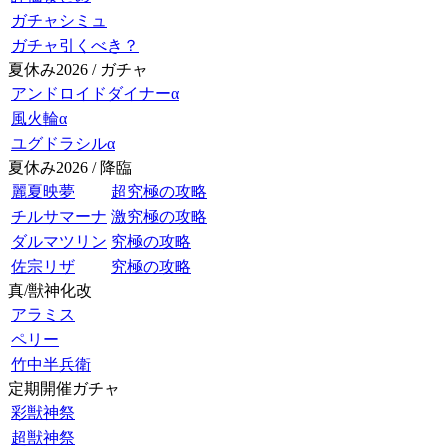
ガチャシミュ
ガチャ引くべき？
夏休み2026 / ガチャ
アンドロイドダイナーα
風火輪α
ユグドラシルα
夏休み2026 / 降臨
麗夏映夢
超究極の攻略
チルサマーナ
激究極の攻略
ダルマツリン
究極の攻略
佐宗リザ
究極の攻略
真/獣神化改
アラミス
ペリー
竹中半兵衛
定期開催ガチャ
彩獣神祭
超獣神祭