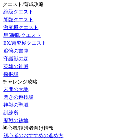
クエスト/育成攻略
絶級クエスト
降臨クエスト
激究極クエスト
星5制限クエスト
EX/超究極クエスト
追憶の書庫
守護獣の森
英雄の神殿
採掘場
チャレンジ攻略
未開の大地
閃きの遊技場
神獣の聖域
訓練所
歴戦の跡地
初心者/復帰者向け情報
初心者のおすすめの進め方