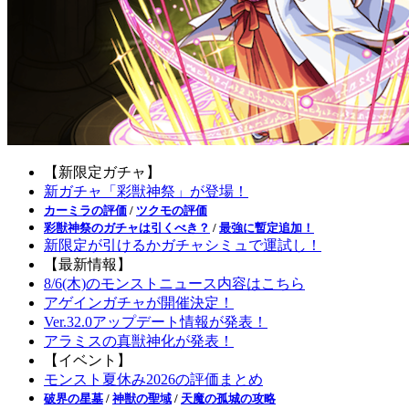
【新限定ガチャ】
新ガチャ「彩獣神祭」が登場！
カーミラの評価
/
ツクモの評価
彩獣神祭のガチャは引くべき？
/
最強に暫定追加！
新限定が引けるかガチャシミュで運試し！
【最新情報】
8/6(木)のモンストニュース内容はこちら
アゲインガチャが開催決定！
Ver.32.0アップデート情報が発表！
アラミスの真獣神化が発表！
【イベント】
モンスト夏休み2026の評価まとめ
破界の星墓
/
神獣の聖域
/
天魔の孤城の攻略