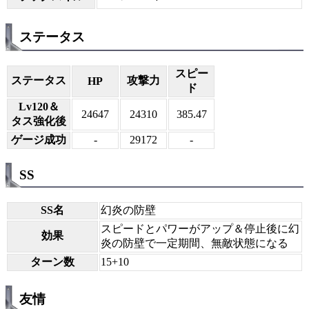
ステータス
スピー
ステータス
攻撃力
HP
ド
Lv120＆
24647
24310
385.47
タス強化後
ゲージ成功
-
29172
-
SS
SS名
幻炎の防壁
スピードとパワーがアップ＆停止後に幻
効果
炎の防壁で一定期間、無敵状態になる
ターン数
15+10
友情