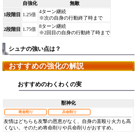
自強化
無敵
4ターン継続
1段階目
1.25倍
※次の自身の行動終了時まで
8ターン継続
2段階目
1.75倍
※2回目の自身の行動終了時まで
シュナの強い点は？
おすすめの強化の解説
おすすめのわくわくの実
獣神化
将命削り
兵命削り
友情はどちらも友撃の恩恵がなく、自身の直殴り火力も高
くない。そのため将命削りや兵命削りがおすすめ。