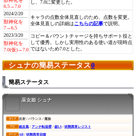
獣神化を
し、7.0に変更した。
6.5→7.0
2024/2/20
キャラの点数全体見直しのため、点数を変更。
獣神化を
全体見直しの詳細は
こちらの記事
で説明。
7→6.5
2023/3/20
コピー＆バウントチャージを持ちサポート役と
して優秀。しかし実用性のある使い道が現時点
獣神化を
ではないため7.0とした。
7.0(仮)→7.0
シュナの簡易ステータス
0
簡易ステータス
巫女姫 シュナ
反射 / バランス / 魔族
タイプ
超反風
/
アンチ転送壁
/
超LS
/
状態異常レジスト
アビ
AB
/
状態異常回復
ゲージ