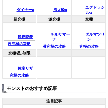
ユグドラシ
ダイナーα
風火輪α
ルα
超究極
激究極
究極
チルサマー
ダルマツリ
麗夏映夢
ナ
ン
超究極の攻略
激究極の攻略
究極の攻略
究極/星5制限
佐宗リザ
究極の攻略
モンストのおすすめ記事
注目記事