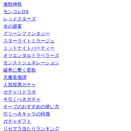
激獣神祭
モンコレDX
レッドスターズ
水の遊宴
グリーンファンタジー
スターライトミラージュ
ミッドナイトパーティー
オリエンタルトラベラーズ
モンストジェネレーション
破界に響く星歌
天魔英傑譚
人気投票ガチャ
ガチャリドラボ
今引くべきガチャ
オーブのおすすめの使い方
引くべきキャラの特徴
ガチャギフト
リセマラ当たりランキング