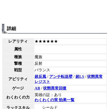
詳細
レアリティ
★★★★★★
属性
種族
魔族
撃種
反射
戦型
バランス
超反風
/
アンチ転送壁
/
超LS
/
状態異常
アビリティ
レジスト
ゲージ
AB
/
状態異常回復
英雄の証：あり
わくわくの力
わくわくの実 効果一覧
シールド
ラックスキル