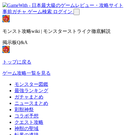
事前ガチャ
ゲーム検索
ログイン
モンスト攻略wiki | モンスターストライク徹底解説
掲示板Q&A
トップに戻る
ゲーム攻略一覧を見る
モンスター図鑑
最強ランキング
ガチャまとめ
ニュースまとめ
彩獣神祭
コラボ予想
クエスト攻略
神獣の聖域
転界の遺跡