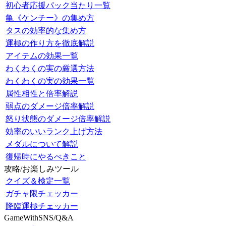
初心者応援パック当たり一覧
亀《ケンチー》の集め方
タスの効率的な集め方
運極の作り方を徹底解説
アイテムの効果一覧
わくわくの実の厳選方法
わくわくの実の効果一覧
属性相性と倍率解説
弱点のダメージ倍率解説
怒り状態のダメージ倍率解説
効率のいいランク上げ方法
メダルについて解説
復帰時にやるべきこと
攻略/お楽しみツール
クイズ＆検定一覧
ガチャ限チェッカー
降臨運極チェッカー
GameWithSNS/Q&A