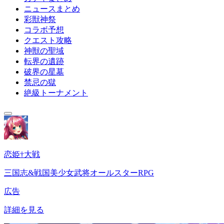
ニュースまとめ
彩獣神祭
コラボ予想
クエスト攻略
神獣の聖域
転界の遺跡
破界の星墓
禁忌の獄
絶級トーナメント
恋姫†大戦
三国志&戦国美少女武将オールスターRPG
広告
詳細を見る