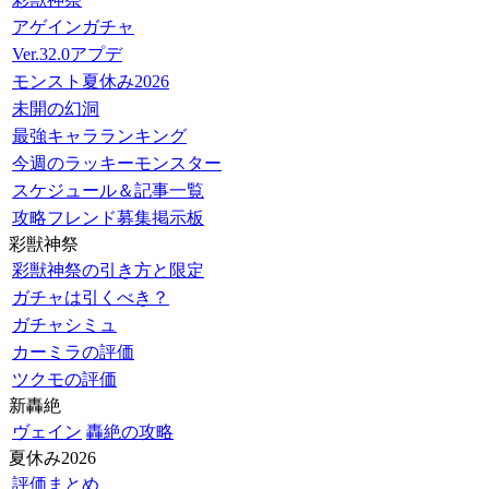
アゲインガチャ
Ver.32.0アプデ
モンスト夏休み2026
未開の幻洞
最強キャラランキング
今週のラッキーモンスター
スケジュール＆記事一覧
攻略フレンド募集掲示板
彩獣神祭
彩獣神祭の引き方と限定
ガチャは引くべき？
ガチャシミュ
カーミラの評価
ツクモの評価
新轟絶
ヴェイン
轟絶の攻略
夏休み2026
評価まとめ