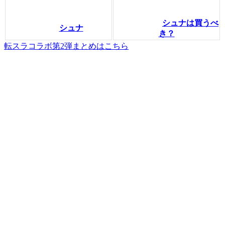
シュナは買うべ
シュナ
き？
転スラコラボ第2弾まとめはこちら