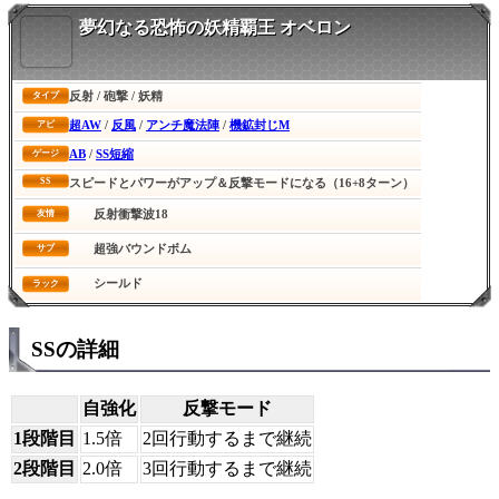
夢幻なる恐怖の妖精覇王 オベロン
反射 / 砲撃 / 妖精
タイプ
超AW
/
反風
/
アンチ魔法陣
/
機鉱封じM
アビ
AB
/
SS短縮
ゲージ
SS
スピードとパワーがアップ＆反撃モードになる（16+8ターン）
反射衝撃波18
友情
超強バウンドボム
サブ
シールド
ラック
SSの詳細
自強化
反撃モード
1段階目
1.5倍
2回行動するまで継続
2段階目
2.0倍
3回行動するまで継続