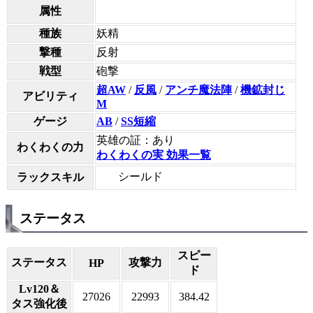
属性
種族
妖精
撃種
反射
戦型
砲撃
超AW
/
反風
/
アンチ魔法陣
/
機鉱封じ
アビリティ
M
ゲージ
AB
/
SS短縮
英雄の証：あり
わくわくの力
わくわくの実 効果一覧
シールド
ラックスキル
ステータス
スピー
ステータス
攻撃力
HP
ド
Lv120＆
27026
22993
384.42
タス強化後