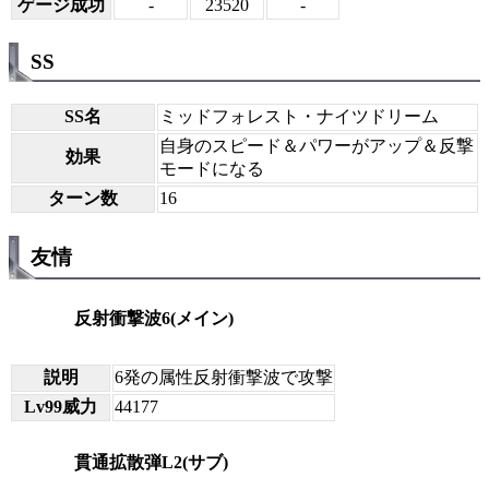
ゲージ成功
-
23520
-
SS
SS名
ミッドフォレスト・ナイツドリーム
自身のスピード＆パワーがアップ＆反撃
効果
モードになる
ターン数
16
友情
反射衝撃波6(メイン)
説明
6発の属性反射衝撃波で攻撃
Lv99威力
44177
貫通拡散弾L2(サブ)