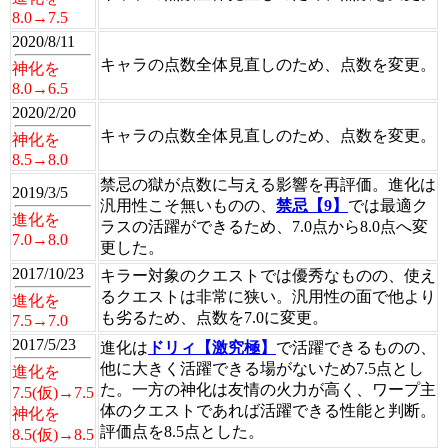
8.0→7.5
2020/8/11
キャラの点数全体見直しのため、点数を変更。
神化を
8.0→6.5
2020/2/20
キャラの点数全体見直しのため、点数を変更。
神化を
8.5→8.0
禁忌の獄が点数に与える影響を再評価。進化は
2019/3/5
汎用性こそ無いものの、
禁忌【9】
では最適ク
進化を
ラスの活躍ができるため、7.0点から8.0点へ変
7.0→8.0
更した。
2017/10/23
キラー対象のクエストでは優秀なものの、使え
るクエストは非常に狭い。汎用性の面で他より
進化を
も劣るため、点数を7.0に変更。
7.5→7.0
2017/5/23
進化は
ドリィ【激究極】
で活躍できるものの、
他に大きく活躍できる場がないため7.5点とし
進化を
た。一方の神化は友情の火力が高く、ワープ主
7.5(仮)→7.5
体のクエストであれば活躍できる性能と判断。
神化を
評価点を8.5点とした。
8.5(仮)→8.5