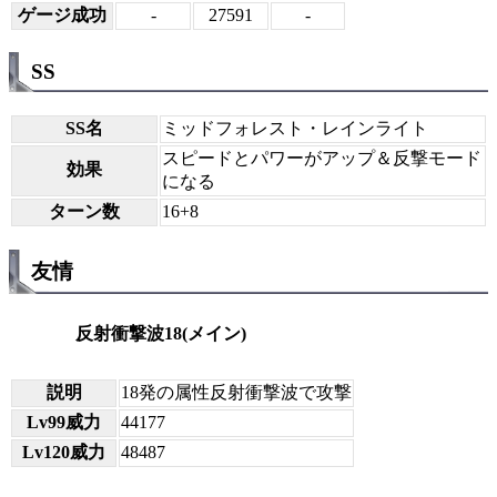
ゲージ成功
-
27591
-
SS
SS名
ミッドフォレスト・レインライト
スピードとパワーがアップ＆反撃モード
効果
になる
ターン数
16+8
友情
反射衝撃波18(メイン)
説明
18発の属性反射衝撃波で攻撃
Lv99威力
44177
Lv120威力
48487