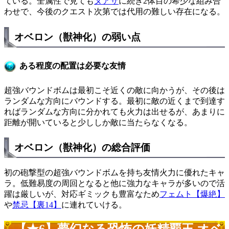
ている。全属性で見ても
ヌアザ
に続き2体目の希少な組み合
わせで、今後のクエスト次第では代用の難しい存在になる。
オベロン（獣神化）の弱い点
ある程度の配置は必要な友情
超強バウンドボムは最初こそ近くの敵に向かうが、その後は
ランダムな方向にバウンドする。最初に敵の近くまで到達す
ればランダムな方向に分かれても火力は出せるが、あまりに
距離が開いていると少ししか敵に当たらなくなる。
オベロン（獣神化）の総合評価
初の砲撃型の超強バウンドボムを持ち友情火力に優れたキャ
ラ。低難易度の周回となると他に強力なキャラが多いので活
躍は厳しいが、対応ギミックも豊富なため
フェムト【爆絶】
や
禁忌【裏14】
に連れていける。