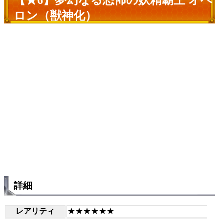
【★6】夢幻なる恐怖の妖精覇王 オベ
ロン（獣神化）
詳細
レアリティ
★★★★★★