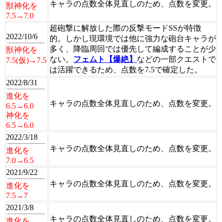
キャラの点数全体見直しのため、点数を変更。
獣神化を
7.5→7.0
超砲撃に解放した際の反撃モードSSが特徴
2022/10/6
的。しかし現環境では他に強力な砲台キャラが
多く、降臨周回では優先して編成することが少
獣神化を
ない。
フェムト【爆絶】
などの一部クエストで
7.5(仮)→7.5
は活躍できるため、点数を7.5で確定した。
2022/8/31
進化を
キャラの点数全体見直しのため、点数を変更。
6.5→6.0
神化を
6.5→6.0
2022/3/18
キャラの点数全体見直しのため、点数を変更。
進化を
7.0→6.5
2021/9/22
キャラの点数全体見直しのため、点数を変更。
進化を
7.5→7
2021/3/8
キャラの点数全体見直しのため、点数を変更。
進化を