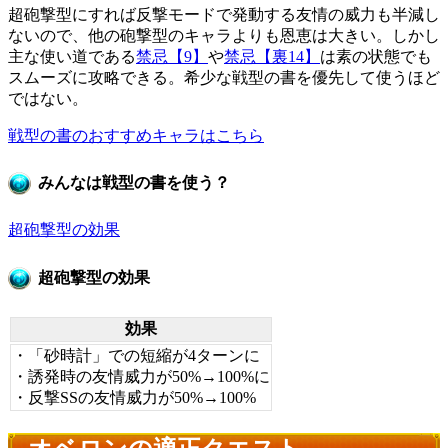
超砲撃型にすれば反撃モードで発動する友情の威力も半減し
ないので、他の砲撃型のキャラよりも恩恵は大きい。しかし
主な使い道である
禁忌【9】
や
禁忌【裏14】
は素の状態でも
スムーズに攻略できる。希少な戦型の書を優先して使うほど
ではない。
戦型の書のおすすめキャラはこちら
みんなは戦型の書を使う？
超砲撃型の効果
超砲撃型の効果
効果
・「砂時計」での短縮が4ターンに
・誘発時の友情威力が50%→100%に
・反撃SSの友情威力が50%→100%