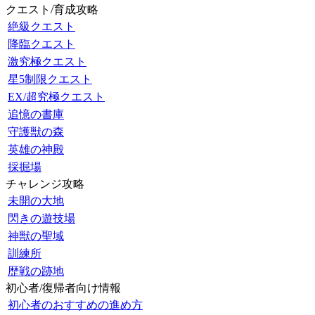
クエスト/育成攻略
絶級クエスト
降臨クエスト
激究極クエスト
星5制限クエスト
EX/超究極クエスト
追憶の書庫
守護獣の森
英雄の神殿
採掘場
チャレンジ攻略
未開の大地
閃きの遊技場
神獣の聖域
訓練所
歴戦の跡地
初心者/復帰者向け情報
初心者のおすすめの進め方