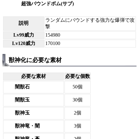
超強バウンドボム(サブ)
ランダムにバウンドする強力な爆弾で攻
説明
撃
Lv99威力
154980
Lv120威力
170100
獣神化に必要な素材
必要な素材
必要な個数
闇獣石
50個
闇獣玉
30個
獣神玉
2個
獣神竜・闇
3個
獣神竜・蒼
2個