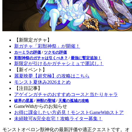
【新限定ガチャ】
新ガチャ「彩獣神祭」が開催！
カーミラの評価
/
ツクモの評価
彩獣神祭のガチャは引くべき？
/
最強に暫定追加！
新限定が引けるかガチャシミュで運試し！
【新イベント】
麗夏映夢【超究極】の攻略はこちら
モンスト夏休み2026まとめ
【注目記事】
アゲインガチャのおすすめコースと当たりキャラ
破界の星墓
/
神獣の聖域
/
天魔の孤城の攻略
GameWithからのお知らせ
お得に課金したい方必見！モンストGameWithストア
未経験可&完全在宅！攻略ライター募集！
モンストオベロン獣神化の最新評価や適正クエストです。オ