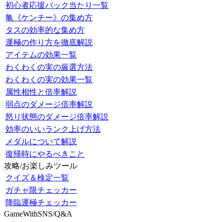
初心者応援パック当たり一覧
亀《ケンチー》の集め方
タスの効率的な集め方
運極の作り方を徹底解説
アイテムの効果一覧
わくわくの実の厳選方法
わくわくの実の効果一覧
属性相性と倍率解説
弱点のダメージ倍率解説
怒り状態のダメージ倍率解説
効率のいいランク上げ方法
メダルについて解説
復帰時にやるべきこと
攻略/お楽しみツール
クイズ＆検定一覧
ガチャ限チェッカー
降臨運極チェッカー
GameWithSNS/Q&A