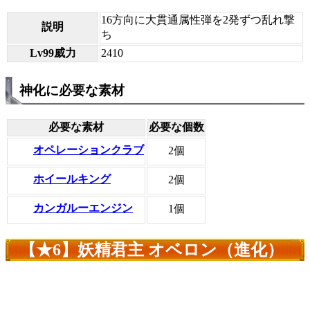
16方向に大貫通属性弾を2発ずつ乱れ撃
説明
ち
Lv99威力
2410
神化に必要な素材
必要な素材
必要な個数
オペレーションクラブ
2個
ホイールキング
2個
カンガルーエンジン
1個
【★6】妖精君主 オベロン（進化）