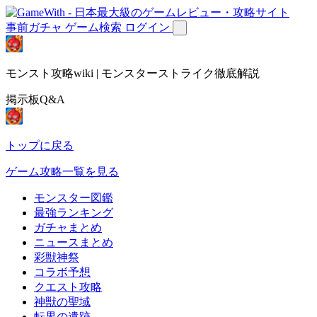
事前ガチャ
ゲーム検索
ログイン
モンスト攻略wiki | モンスターストライク徹底解説
掲示板Q&A
トップに戻る
ゲーム攻略一覧を見る
モンスター図鑑
最強ランキング
ガチャまとめ
ニュースまとめ
彩獣神祭
コラボ予想
クエスト攻略
神獣の聖域
転界の遺跡