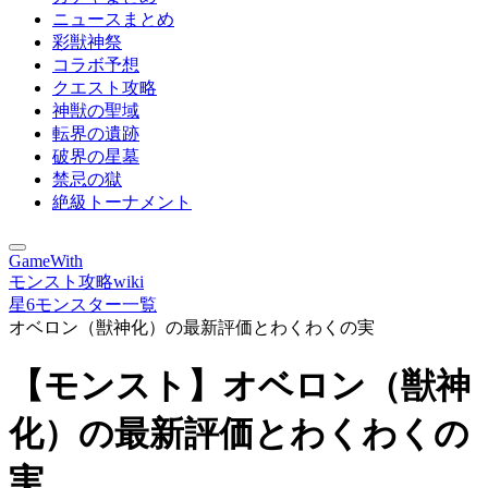
ニュースまとめ
彩獣神祭
コラボ予想
クエスト攻略
神獣の聖域
転界の遺跡
破界の星墓
禁忌の獄
絶級トーナメント
GameWith
モンスト攻略wiki
星6モンスター一覧
オベロン（獣神化）の最新評価とわくわくの実
【モンスト】オベロン（獣神
化）の最新評価とわくわくの
実