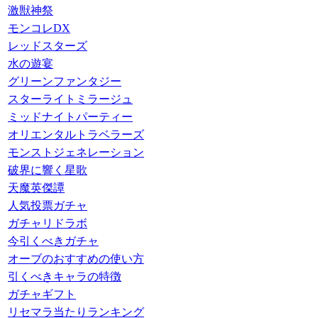
激獣神祭
モンコレDX
レッドスターズ
水の遊宴
グリーンファンタジー
スターライトミラージュ
ミッドナイトパーティー
オリエンタルトラベラーズ
モンストジェネレーション
破界に響く星歌
天魔英傑譚
人気投票ガチャ
ガチャリドラボ
今引くべきガチャ
オーブのおすすめの使い方
引くべきキャラの特徴
ガチャギフト
リセマラ当たりランキング