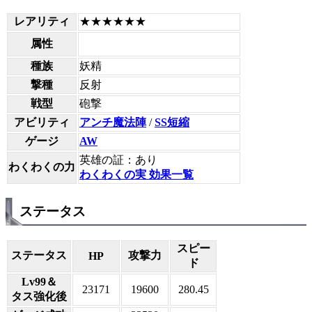
レアリティ
★★★★★★
属性
種族
妖精
撃種
反射
戦型
砲撃
アビリティ
アンチ魔法陣
/
SS短縮
ゲージ
AW
英雄の証：あり
わくわくの力
わくわくの実 効果一覧
ステータス
スピー
ステータス
攻撃力
HP
ド
Lv99＆
23171
19600
280.45
タス強化後