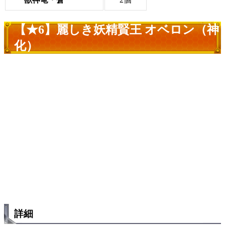
【★6】麗しき妖精賢王 オベロン（神
化）
詳細