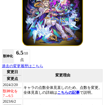
6.5
/10
獣神化
点
過去の変更履歴はこちら
変更日
変更理由
変更点
2024/2/20
キャラの点数全体見直しのため、点数を変更。
獣神化を
全体見直しの詳細は
こちらの記事
で説明。
7→6.5
2023/6/2