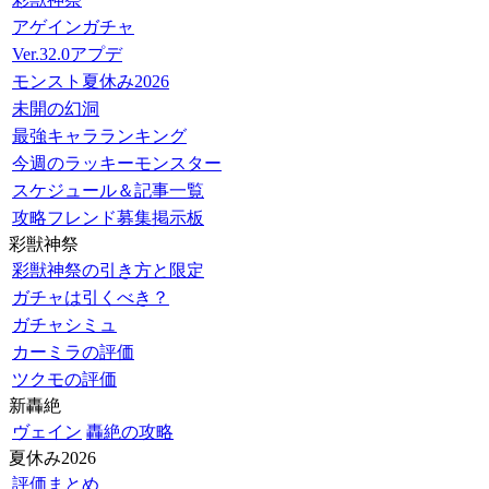
アゲインガチャ
Ver.32.0アプデ
モンスト夏休み2026
未開の幻洞
最強キャラランキング
今週のラッキーモンスター
スケジュール＆記事一覧
攻略フレンド募集掲示板
彩獣神祭
彩獣神祭の引き方と限定
ガチャは引くべき？
ガチャシミュ
カーミラの評価
ツクモの評価
新轟絶
ヴェイン
轟絶の攻略
夏休み2026
評価まとめ