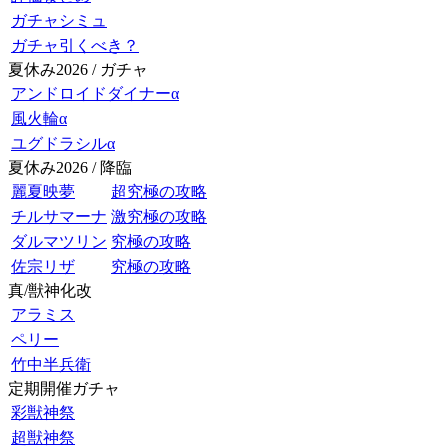
ガチャシミュ
ガチャ引くべき？
夏休み2026 / ガチャ
アンドロイドダイナーα
風火輪α
ユグドラシルα
夏休み2026 / 降臨
麗夏映夢
超究極の攻略
チルサマーナ
激究極の攻略
ダルマツリン
究極の攻略
佐宗リザ
究極の攻略
真/獣神化改
アラミス
ペリー
竹中半兵衛
定期開催ガチャ
彩獣神祭
超獣神祭