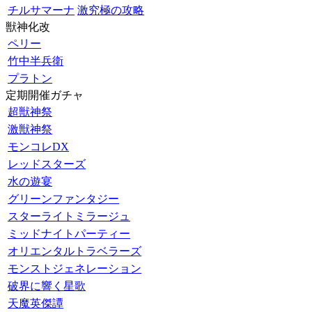
チルサマーナ
激究極の攻略
獣神化改
ペリー
竹中半兵衛
プラトン
定期開催ガチャ
超獣神祭
激獣神祭
モンコレDX
レッドスターズ
水の遊宴
グリーンファンタジー
スターライトミラージュ
ミッドナイトパーティー
オリエンタルトラベラーズ
モンストジェネレーション
破界に響く星歌
天魔英傑譚