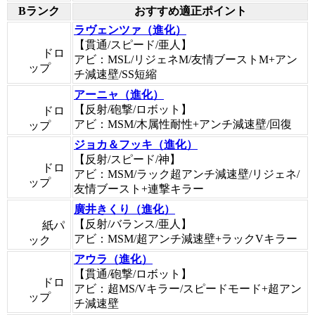
Bランク
おすすめ適正ポイント
ラヴェンツァ（進化）
【貫通/スピード/亜人】
ドロ
アビ：MSL/リジェネM/友情ブーストM+アン
ップ
チ減速壁/SS短縮
アーニャ（進化）
【反射/砲撃/ロボット】
ドロ
アビ：MSM/木属性耐性+アンチ減速壁/回復
ップ
ジョカ＆フッキ（進化）
【反射/スピード/神】
ドロ
アビ：MSM/ラック超アンチ減速壁/リジェネ/
ップ
友情ブースト+連撃キラー
廣井きくり（進化）
【反射/バランス/亜人】
紙パ
アビ：MSM/超アンチ減速壁+ラックVキラー
ック
アウラ（進化）
【貫通/砲撃/ロボット】
ドロ
アビ：超MS/Vキラー/スピードモード+超アン
ップ
チ減速壁