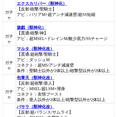
エクスカリバー（獣神化）
【反射/砲撃/聖騎士】
ガチ
アビ：バリアM+超アンチ減速壁/超SS短縮
ャ
遊戯（獣神化）
【貫通/砲撃/神】
ガチ
アビ：超MSEL+ドレインM/敵少底力/SSチャージ
ャ
マルタ（獣神化改）
【貫通/超砲撃/聖騎士】
アビ：ダッシュM
ガチ
コネクト：超MS/アンチ減速壁
ャ
条件：聖騎士以外が2体以上/砲撃型以外が2体以上
包青天（獣神化改）
【反射/超砲撃/亜人】
アビ：MSEL/超LSM+渾身
ガチ
コネクト：友情ブースト
ャ
条件：亜人以外が2体以上/砲撃型以外が2体以上
バサラ（獣神化改）
【反射/超バランス/サムライ】