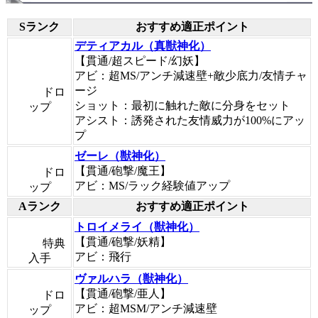
Sランク
おすすめ適正ポイント
デティアカル（真獣神化）
【貫通/超スピード/幻妖】
アビ：超MS/アンチ減速壁+敵少底力/友情チャ
ージ
ドロ
ショット：最初に触れた敵に分身をセット
ップ
アシスト：誘発された友情威力が100%にアッ
プ
ゼーレ（獣神化）
【貫通/砲撃/魔王】
ドロ
アビ：MS/ラック経験値アップ
ップ
Aランク
おすすめ適正ポイント
トロイメライ（獣神化）
【貫通/砲撃/妖精】
特典
アビ：飛行
入手
ヴァルハラ（獣神化）
【貫通/砲撃/亜人】
ドロ
アビ：超MSM/アンチ減速壁
ップ