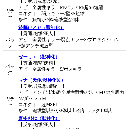
【反射/超砲撃/妖精】
アビ：全属性キラーM/バリアM/超SS短縮
ガチ
コネクト：弱点キラー/壁SS短縮
ャ
条件：妖精が4体/砲撃型が4体
後藤ひとり（獣神化）
【貫通/砲撃/亜人】
アビ：全属性キラー/弱点キラーS/プロテクション
パッ
+超アンチ減速壁
ク
ゼーリエ（獣神化）
【貫通/砲撃/妖精】
パッ
アビ：全属性キラーS/ボスキラー
ク
マナ（天使/獣神化改）
【反射/超砲撃/聖騎士】
アビ：アンチ減速壁/全属性耐性/バリアM+敵少底力
M/ダッシュM
ガチ
コネクト：超MSEL
ャ
条件：砲撃型以外が2体以上/合計ラック100以上
喜多郁代（獣神化）
【反射/砲撃/亜人】