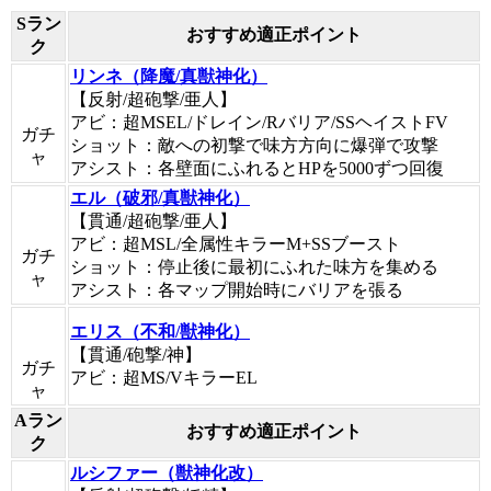
Sラン
おすすめ適正ポイント
ク
リンネ（降魔/真獣神化）
【反射/超砲撃/亜人】
アビ：超MSEL/ドレイン/Rバリア/SSヘイストFV
ガチ
ショット：敵への初撃で味方方向に爆弾で攻撃
ャ
アシスト：各壁面にふれるとHPを5000ずつ回復
エル（破邪/真獣神化）
【貫通/超砲撃/亜人】
アビ：超MSL/全属性キラーM+SSブースト
ガチ
ショット：停止後に最初にふれた味方を集める
ャ
アシスト：各マップ開始時にバリアを張る
エリス（不和/獣神化）
【貫通/砲撃/神】
ガチ
アビ：超MS/VキラーEL
ャ
Aラン
おすすめ適正ポイント
ク
ルシファー（獣神化改）