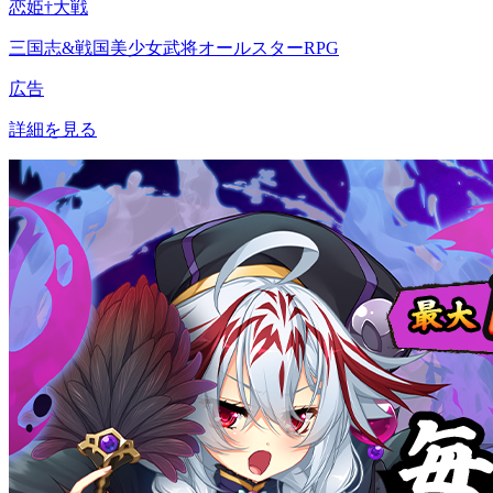
恋姫†大戦
三国志&戦国美少女武将オールスターRPG
広告
詳細を見る