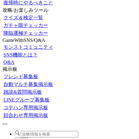
復帰時にやるべきこと
攻略/お楽しみツール
クイズ＆検定一覧
ガチャ限チェッカー
降臨運極チェッカー
GameWithSNS/Q&A
モンストコミュニティ
SNS機能とは？
Q&A
掲示板
フレンド募集板
自動マルチ募集掲示板
雑談&質問掲示板
LINEグループ募集板
コテハン専用掲示板
顔合わせ専用掲示板