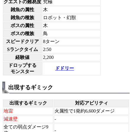
クエストの難易度
究極
雑魚の属性
木
雑魚の種族
ロボット・幻獣
ボスの属性
木
ボスの種族
鳥
スピードクリア
8ターン
Sランクタイム
2:50
経験値
2,200
ドロップする
ドドリー
モンスター
出現するギミック
出現するギミック
対応アビリティ
地雷
火属性で1発約6,600ダメージ
減速壁
-
全ての弱点ダメージ9
-