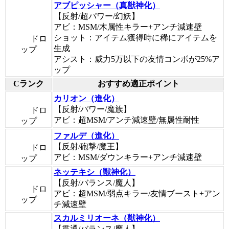
アブピッシャー（真獣神化）
【反射/超パワー/幻妖】
アビ：MSM/木属性キラー+アンチ減速壁
ショット：アイテム獲得時に稀にアイテムを
ドロ
生成
ップ
アシスト：威力5万以下の友情コンボが25%ア
ップ
Cランク
おすすめ適正ポイント
カリオン（進化）
【反射/パワー/魔族】
ドロ
アビ：超MSM/アンチ減速壁/無属性耐性
ップ
ファルデ（進化）
【反射/砲撃/魔王】
ドロ
アビ：MSM/ダウンキラー+アンチ減速壁
ップ
ネッテキシ（獣神化）
【反射/バランス/魔人】
ドロ
アビ：超MSM/弱点キラー/友情ブースト+アン
ップ
チ減速壁
スカルミリオーネ（獣神化）
【貫通/バランス/魔人】