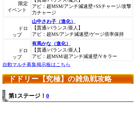
限定
アビ：超MSM/アンチ減速壁+SSチャージ/攻撃
イベント
力チャージ
山中さわ子（進化）
【貫通/バランス/亜人】
ドロ
アビ：超MS/アンチ減速壁/ゲージ倍率保持
ップ
有馬かな（進化）
【貫通/バランス/亜人】
ドロ
アビ：超MSM/超アンチ減速壁/Vキラー
ップ
自動マルチ募集掲示板はこちら
ドドリー【究極】の雑魚戦攻略
第1ステージ！
0