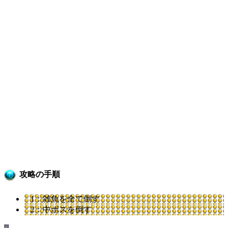
攻略の手順
1：雑魚を全て倒す
2：中ボスを倒す