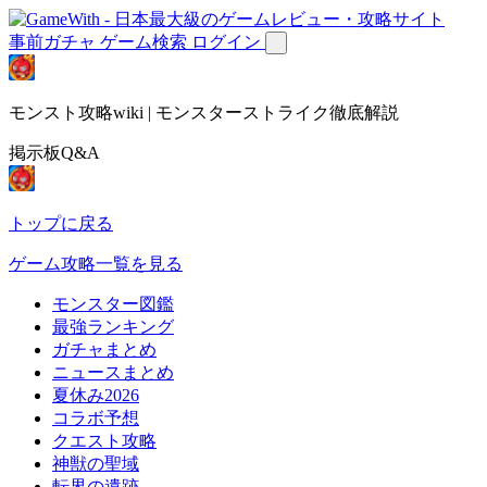
事前ガチャ
ゲーム検索
ログイン
モンスト攻略wiki | モンスターストライク徹底解説
掲示板Q&A
トップに戻る
ゲーム攻略一覧を見る
モンスター図鑑
最強ランキング
ガチャまとめ
ニュースまとめ
夏休み2026
コラボ予想
クエスト攻略
神獣の聖域
転界の遺跡