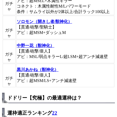
アビ：超MSEL+木属性キラー
ガチ
コネクト：木属性耐性M/Lパワーモード
ャ
条件：サムライ以外が2体以上/合計ラック100以上
ソロモン（開きし者/獣神化）
【貫通/砲撃/聖騎士】
ガチ
アビ：超MSM+ダッシュM
ャ
中野一花（獣神化）
【貫通/砲撃/亜人】
ガチ
アビ：MSL/弱点キラーL/超LSM+超アンチ減速壁
ャ
黒川あかね（獣神化）
【貫通/砲撃/亜人】
ガチ
アビ：超MSM/LS+アンチ減速壁
ャ
ドドリー【究極】の最適運枠は？
運枠適正ランキング
22