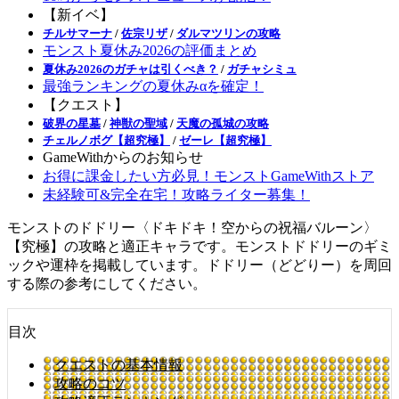
【新イベ】
チルサマーナ
/
佐宗リザ
/
ダルマツリンの攻略
モンスト夏休み2026の評価まとめ
夏休み2026のガチャは引くべき？
/
ガチャシミュ
最強ランキングの夏休みαを確定！
【クエスト】
破界の星墓
/
神獣の聖域
/
天魔の孤城の攻略
チェルノボグ【超究極】
/
ゼーレ【超究極】
GameWithからのお知らせ
お得に課金したい方必見！モンストGameWithストア
未経験可&完全在宅！攻略ライター募集！
モンストのドドリー〈ドキドキ！空からの祝福バルーン〉
【究極】の攻略と適正キャラです。モンストドドリーのギミ
ックや運枠を掲載しています。ドドリー（どどりー）を周回
する際の参考にしてください。
目次
クエストの基本情報
攻略のコツ