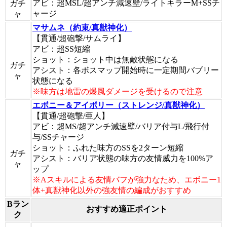
アビ：超MSL/超アンチ減速壁/ライトキラーM+SSチ
ガチ
ャージ
ャ
マサムネ（約束/真獣神化）
【貫通/超砲撃/サムライ】
アビ：超SS短縮
ショット：ショット中は無敵状態になる
ガチ
アシスト：各ボスマップ開始時に一定期間バブリー
ャ
状態になる
※味方は地雷の爆風ダメージを受けるので注意
エボニー＆アイボリー（ストレンジ/真獣神化）
【貫通/超砲撃/亜人】
アビ：超MS/超アンチ減速壁/バリア付与L/飛行付
与/SSチャージ
ショット：ふれた味方のSSを2ターン短縮
ガチ
アシスト：バリア状態の味方の友情威力を100%ア
ャ
ップ
※Aスキルによる友情バフが強力なため、エボニー1
体+真獣神化以外の強友情の編成がおすすめ
Bラン
おすすめ適正ポイント
ク