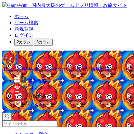
ホーム
ゲーム検索
新規登録
ログイン
2カラム
3カラム
モンスト攻略wiki | モンスターストライク徹底解説
他の攻略
コミュ
掲示板
Q&A