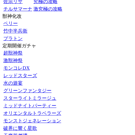
佐宗リザ
究極の攻略
チルサマーナ
激究極の攻略
獣神化改
ペリー
竹中半兵衛
プラトン
定期開催ガチャ
超獣神祭
激獣神祭
モンコレDX
レッドスターズ
水の遊宴
グリーンファンタジー
スターライトミラージュ
ミッドナイトパーティー
オリエンタルトラベラーズ
モンストジェネレーション
破界に響く星歌