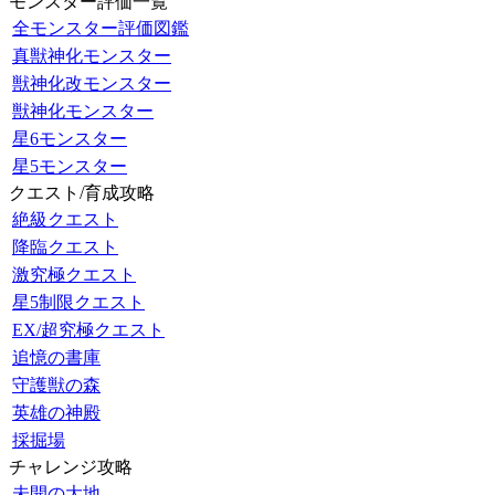
モンスター評価一覧
全モンスター評価図鑑
真獣神化モンスター
獣神化改モンスター
獣神化モンスター
星6モンスター
星5モンスター
クエスト/育成攻略
絶級クエスト
降臨クエスト
激究極クエスト
星5制限クエスト
EX/超究極クエスト
追憶の書庫
守護獣の森
英雄の神殿
採掘場
チャレンジ攻略
未開の大地