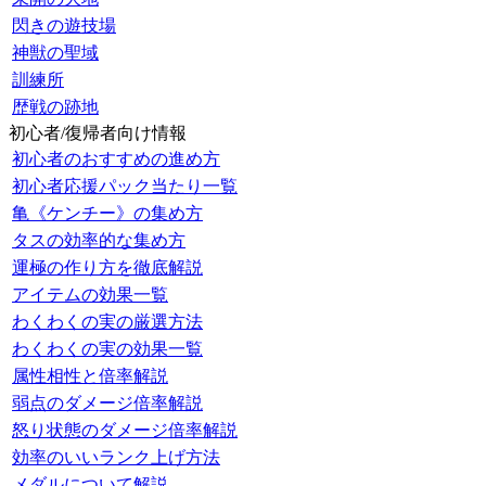
閃きの遊技場
神獣の聖域
訓練所
歴戦の跡地
初心者/復帰者向け情報
初心者のおすすめの進め方
初心者応援パック当たり一覧
亀《ケンチー》の集め方
タスの効率的な集め方
運極の作り方を徹底解説
アイテムの効果一覧
わくわくの実の厳選方法
わくわくの実の効果一覧
属性相性と倍率解説
弱点のダメージ倍率解説
怒り状態のダメージ倍率解説
効率のいいランク上げ方法
メダルについて解説