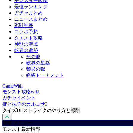
モンスター図鑑
最強ランキング
ガチャまとめ
ニュースまとめ
彩獣神祭
コラボ予想
クエスト攻略
神獣の聖域
転界の遺跡
その他
破界の星墓
禁忌の獄
絶級トーナメント
GameWith
モンスト攻略wiki
ガチャイベント
掟と抗争のカルコサ3
クイズDEストライクのやり方と報酬
攻略 メニュー
モンスト最新情報