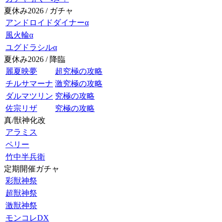
夏休み2026 / ガチャ
アンドロイドダイナーα
風火輪α
ユグドラシルα
夏休み2026 / 降臨
麗夏映夢
超究極の攻略
チルサマーナ
激究極の攻略
ダルマツリン
究極の攻略
佐宗リザ
究極の攻略
真/獣神化改
アラミス
ペリー
竹中半兵衛
定期開催ガチャ
彩獣神祭
超獣神祭
激獣神祭
モンコレDX