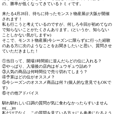
の、勝率が低くなってきているトミィです。
来たる4月28日、待ちに待ったモンスト物産展@大阪が開催
されます！
私も行こうと考えているのですが、何しろ今回が初めてなの
で知らないことがたくさんあります。(というか、知らない
ことしかない気がしますw)
そこで、モンスト物産展(今シーズンに限らず)に行った経験
のある方に次のようなことをお聞きしたいと思い、質問させ
ていただきました！
①当日って、開場1時間前に並んだらどの位に入れる？
②やっぱり、入場後の店内はギュウギュウ詰め？
③人気の商品は何時間位で売り切れてしまう？
④予算はどの位がオススメ？
⑤今シーズンのオススメ商品は何？(個人的な意見でもOKで
す)
⑥その他アドバイス
馴れ馴れしい口調の質問が気に食わなかったらすいません
m(_ _)m
私だけでなく、この質問を見ている方々にも参考になるよう