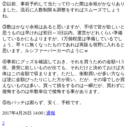
②以前、事前予約して当たって行った際は余裕がかなりあり
ました。流石に人数制限＆調整をすればスムーズでしょう
ね。
③数はかなり余裕はあると思いますが、手頃で皆が欲しいと
思うものは早ければ初日～3日以内。運営がどれくらい準備
しているかにもよりますが、1万個程度は準備しているでし
ょう。早々に無くなったものであれば再販も視野に入れると
思います。ルシファーパーカーのようにｗ
④事前にグッズを確認しておき、それを買うための金額×1.5
倍。唐突に欲しいものが出ても、それだけと決めておけば大
体はこの金額で収まります。ただし、衝動買いが多い方なら
ば逆に金額ぴったりにした方が良い。だが、その場でしか買
えないものは多い。買って損をするのは一瞬だが、買わずに
後悔するのは年数単位で後悔する事があります。
⑤缶バッチは困らず、安く、手軽です。
2017年4月26日 14:00 |
通報
2