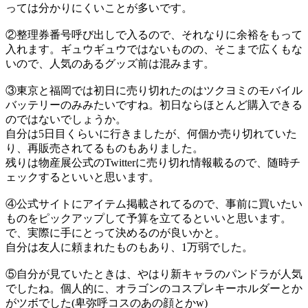
っては分かりにくいことが多いです。
②整理券番号呼び出しで入るので、それなりに余裕をもって
入れます。ギュウギュウではないものの、そこまで広くもな
いので、人気のあるグッズ前は混みます。
③東京と福岡では初日に売り切れたのはツクヨミのモバイル
バッテリーのみみたいですね。初日ならほとんど購入できる
のではないでしょうか。
自分は5日目くらいに行きましたが、何個か売り切れていた
り、再販売されてるものもありました。
残りは物産展公式のTwitterに売り切れ情報載るので、随時チ
ェックするといいと思います。
④公式サイトにアイテム掲載されてるので、事前に買いたい
ものをピックアップして予算を立てるといいと思います。
で、実際に手にとって決めるのが良いかと。
自分は友人に頼まれたものもあり、1万弱でした。
⑤自分が見ていたときは、やはり新キャラのパンドラが人気
でしたね。個人的に、オラゴンのコスプレキーホルダーとか
がツボでした(卑弥呼コスのあの顔とかw)