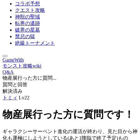
コラボ予想
クエスト攻略
神獣の聖域
転界の遺跡
破界の星墓
禁忌の獄
絶級トーナメント
GameWith
モンスト攻略wiki
Q&A
物産展行った方に質問...
質問と回答
解決済み
トミィ
Lv22
物産展行った方に質問です！
ギャラクシーサーペント進化の運活が終わり、見た目から神
化も運極にしようとしている(あと1降臨で終了予定)もの