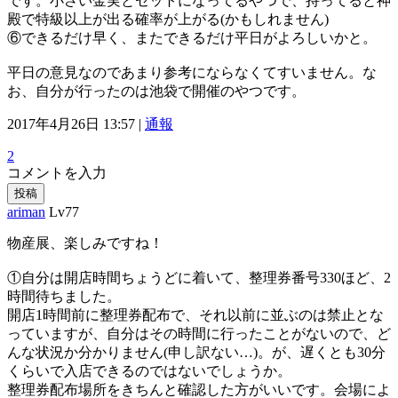
です。小さい金実とセットになってるやつで、持ってると神
殿で特級以上が出る確率が上がる(かもしれません)
⑥できるだけ早く、またできるだけ平日がよろしいかと。
平日の意見なのであまり参考にならなくてすいません。な
お、自分が行ったのは池袋で開催のやつです。
2017年4月26日 13:57 |
通報
2
コメントを入力
投稿
ariman
Lv77
物産展、楽しみですね！
①自分は開店時間ちょうどに着いて、整理券番号330ほど、2
時間待ちました。
開店1時間前に整理券配布で、それ以前に並ぶのは禁止とな
っていますが、自分はその時間に行ったことがないので、ど
んな状況か分かりません(申し訳ない…)。が、遅くとも30分
くらいで入店できるのではないでしょうか。
整理券配布場所をきちんと確認した方がいいです。会場によ