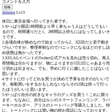
コメントを入力
投稿
shinmen
Lv13
休日に東京会場へ行ってきた者です。
1.やっぱり開店1時間前より早く来ちゃう人はどうしてもい
るので、時間通りだと1、2時間以上待ちにはなってしまいそ
うです。
2.会場自体が狭めなので始まってから2、3日目だと若干動き
づらいですが、整理券制なのでパニックになるほどのすし詰
め状態は無かったです。
3.XFLAGイベントのTwitter公式アカを見れば売り切れ、再入
荷情報は分かりますが、物によりますが1日2日じゃあまり売
り切れは出ません。でも、早めに行くに越したことはないと
思います。
4.サイトに行ってどれを買うか決めて予算を出すのがいいで
す。衝動買いをするかもしれないならその2倍は持って行っ
たほうがいいと思います。
5.やっぱり自分の好きなキャラのグッズを買う！これに限り
ます。ちなみに、自分はルシのスマートフォンリング、ラバ
ーキーホルダー、アリスのトートバッグ等購入しました。特
に、トートバッグには買い物の時お世話になっております。