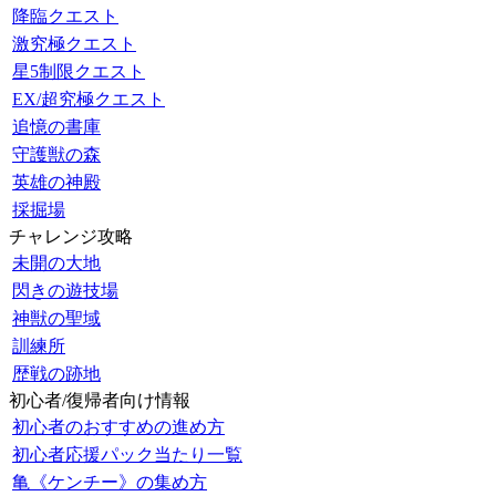
降臨クエスト
激究極クエスト
星5制限クエスト
EX/超究極クエスト
追憶の書庫
守護獣の森
英雄の神殿
採掘場
チャレンジ攻略
未開の大地
閃きの遊技場
神獣の聖域
訓練所
歴戦の跡地
初心者/復帰者向け情報
初心者のおすすめの進め方
初心者応援パック当たり一覧
亀《ケンチー》の集め方