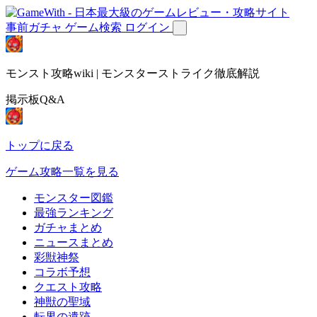
事前ガチャ
ゲーム検索
ログイン
モンスト攻略wiki | モンスターストライク徹底解説
掲示板Q&A
トップに戻る
ゲーム攻略一覧を見る
モンスター図鑑
最強ランキング
ガチャまとめ
ニュースまとめ
彩獣神祭
コラボ予想
クエスト攻略
神獣の聖域
転界の遺跡