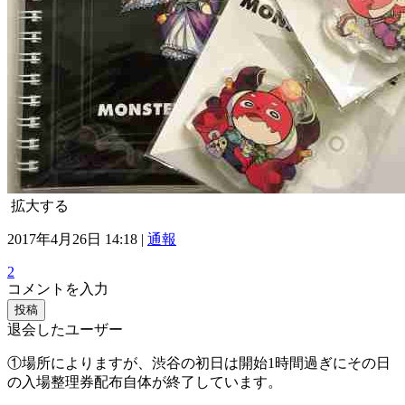
拡大する
2017年4月26日 14:18 |
通報
2
コメントを入力
投稿
退会したユーザー
①場所によりますが、渋谷の初日は開始1時間過ぎにその日
の入場整理券配布自体が終了しています。