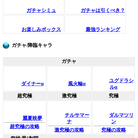
ガチャシミュ
ガチャは引くべき？
お楽しみボックス
最強ランキング
ガチャ/降臨キャラ
ガチャ
ユグドラシ
ダイナーα
風火輪α
ルα
超究極
激究極
究極
チルサマー
ダルマツリ
麗夏映夢
ナ
ン
超究極の攻略
激究極の攻略
究極の攻略