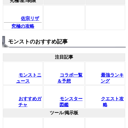
究極/星5制限
佐宗リザ
究極の攻略
モンストのおすすめ記事
注目記事
モンストニ
コラボ一覧
最強ランキ
ュース
＆予想
ング
おすすめガ
モンスター
クエスト攻
チャ
図鑑
略
ツール/掲示板