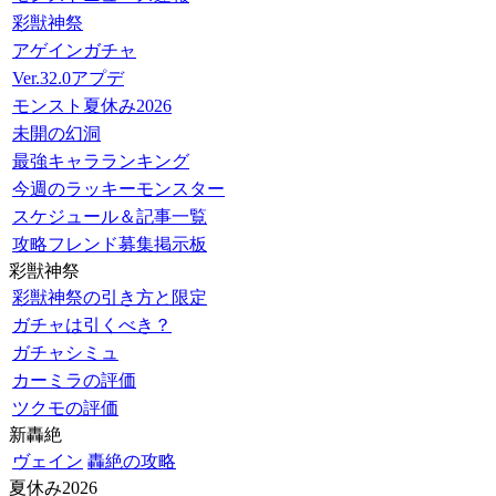
彩獣神祭
アゲインガチャ
Ver.32.0アプデ
モンスト夏休み2026
未開の幻洞
最強キャラランキング
今週のラッキーモンスター
スケジュール＆記事一覧
攻略フレンド募集掲示板
彩獣神祭
彩獣神祭の引き方と限定
ガチャは引くべき？
ガチャシミュ
カーミラの評価
ツクモの評価
新轟絶
ヴェイン
轟絶の攻略
夏休み2026