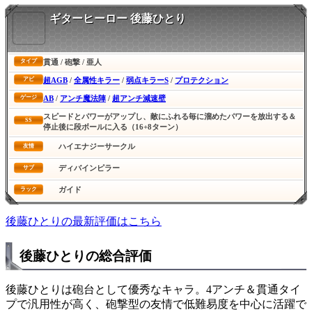
ギターヒーロー 後藤ひとり
貫通 / 砲撃 / 亜人
タイプ
超AGB
/
全属性キラー
/
弱点キラーS
/
プロテクション
アビ
AB
/
アンチ魔法陣
/
超アンチ減速壁
ゲージ
スピードとパワーがアップし、敵にふれる毎に溜めたパワーを放出する＆
SS
停止後に段ボールに入る（16+8ターン）
ハイエナジーサークル
友情
ディバインピラー
サブ
ガイド
ラック
後藤ひとりの最新評価はこちら
後藤ひとりの総合評価
後藤ひとりは砲台として優秀なキャラ。4アンチ＆貫通タイ
プで汎用性が高く、砲撃型の友情で低難易度を中心に活躍で