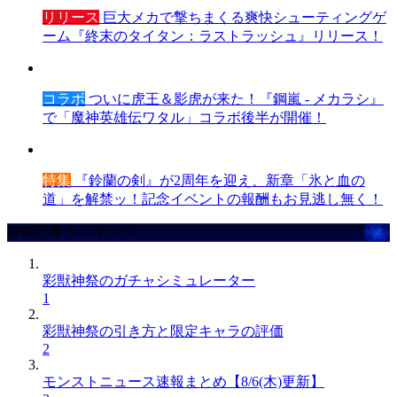
リリース
巨大メカで撃ちまくる爽快シューティングゲ
ーム『終末のタイタン：ラストラッシュ』リリース！
コラボ
ついに虎王＆影虎が来た！『鋼嵐 - メカラシ』
で「魔神英雄伝ワタル」コラボ後半が開催！
特集
『鈴蘭の剣』が2周年を迎え、新章「氷と血の
道」を解禁ッ！記念イベントの報酬もお見逃し無く！
攻略記事ランキング
彩獣神祭のガチャシミュレーター
1
彩獣神祭の引き方と限定キャラの評価
2
モンストニュース速報まとめ【8/6(木)更新】