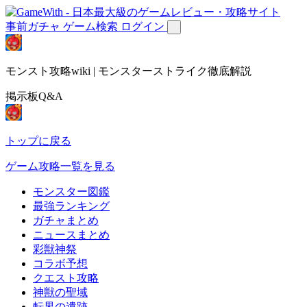
事前ガチャ
ゲーム検索
ログイン
モンスト攻略wiki | モンスターストライク徹底解説
掲示板Q&A
トップに戻る
ゲーム攻略一覧を見る
モンスター図鑑
最強ランキング
ガチャまとめ
ニュースまとめ
彩獣神祭
コラボ予想
クエスト攻略
神獣の聖域
転界の遺跡