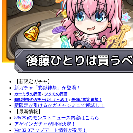
【新限定ガチャ】
新ガチャ「彩獣神祭」が登場！
カーミラの評価
/
ツクモの評価
彩獣神祭のガチャは引くべき？
/
最強に暫定追加！
新限定が引けるかガチャシミュで運試し！
【最新情報】
8/6(木)のモンストニュース内容はこちら
アゲインガチャが開催決定！
Ver.32.0アップデート情報が発表！