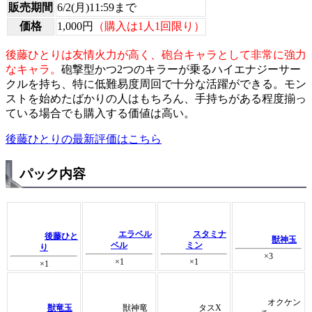
販売期間
6/2(月)11:59まで
価格
1,000円
（購入は1人1回限り）
後藤ひとりは友情火力が高く、砲台キャラとして非常に強力
なキャラ。
砲撃型かつ2つのキラーが乗るハイエナジーサー
クルを持ち、特に低難易度周回で十分な活躍ができる。モン
ストを始めたばかりの人はもちろん、手持ちがある程度揃っ
ている場合でも購入する価値は高い。
後藤ひとりの最新評価はこちら
パック内容
エラベル
スタミナ
後藤ひと
獣神玉
ベル
ミン
り
×3
×1
×1
×1
オクケン
獣竜玉
獣神竜
タスX