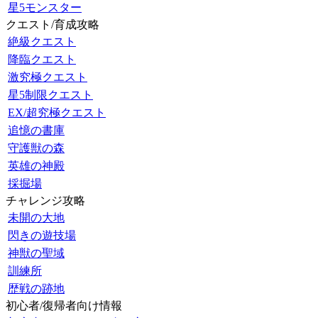
星5モンスター
クエスト/育成攻略
絶級クエスト
降臨クエスト
激究極クエスト
星5制限クエスト
EX/超究極クエスト
追憶の書庫
守護獣の森
英雄の神殿
採掘場
チャレンジ攻略
未開の大地
閃きの遊技場
神獣の聖域
訓練所
歴戦の跡地
初心者/復帰者向け情報