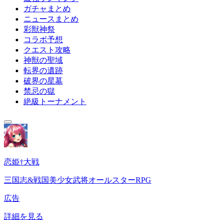
ガチャまとめ
ニュースまとめ
彩獣神祭
コラボ予想
クエスト攻略
神獣の聖域
転界の遺跡
破界の星墓
禁忌の獄
絶級トーナメント
恋姫†大戦
三国志&戦国美少女武将オールスターRPG
広告
詳細を見る