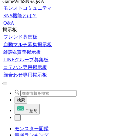
GameWithSNS/Q&A
モンストコミュニティ
SNS機能とは？
Q&A
掲示板
フレンド募集板
自動マルチ募集掲示板
雑談&質問掲示板
LINEグループ募集板
コテハン専用掲示板
顔合わせ専用掲示板
検索
ご意見
モンスター図鑑
最強ランキング