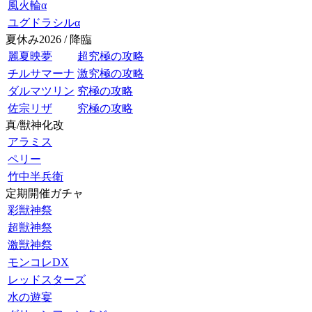
風火輪α
ユグドラシルα
夏休み2026 / 降臨
麗夏映夢
超究極の攻略
チルサマーナ
激究極の攻略
ダルマツリン
究極の攻略
佐宗リザ
究極の攻略
真/獣神化改
アラミス
ペリー
竹中半兵衛
定期開催ガチャ
彩獣神祭
超獣神祭
激獣神祭
モンコレDX
レッドスターズ
水の遊宴