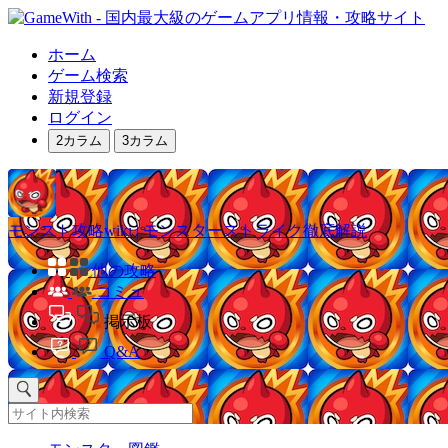
ホーム
ゲーム検索
新規登録
ログイン
2カラム
3カラム
モンスト攻略wiki | モンスターストライク徹底解説
他の攻略
コミュ
掲示板
Q&A