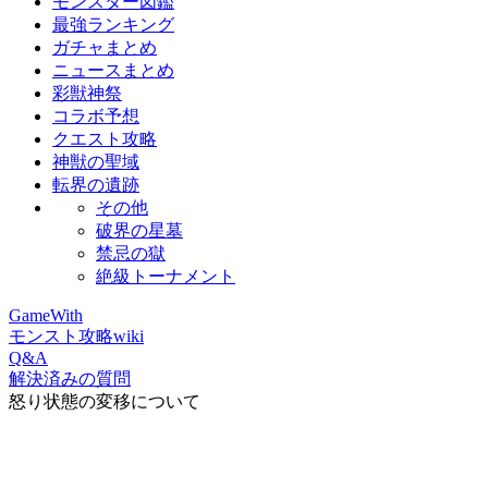
モンスター図鑑
最強ランキング
ガチャまとめ
ニュースまとめ
彩獣神祭
コラボ予想
クエスト攻略
神獣の聖域
転界の遺跡
その他
破界の星墓
禁忌の獄
絶級トーナメント
GameWith
モンスト攻略wiki
Q&A
解決済みの質問
怒り状態の変移について