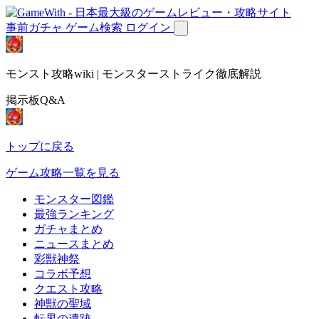
事前ガチャ
ゲーム検索
ログイン
モンスト攻略wiki | モンスターストライク徹底解説
掲示板Q&A
トップに戻る
ゲーム攻略一覧を見る
モンスター図鑑
最強ランキング
ガチャまとめ
ニュースまとめ
彩獣神祭
コラボ予想
クエスト攻略
神獣の聖域
転界の遺跡