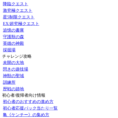
降臨クエスト
激究極クエスト
星5制限クエスト
EX/超究極クエスト
追憶の書庫
守護獣の森
英雄の神殿
採掘場
チャレンジ攻略
未開の大地
閃きの遊技場
神獣の聖域
訓練所
歴戦の跡地
初心者/復帰者向け情報
初心者のおすすめの進め方
初心者応援パック当たり一覧
亀《ケンチー》の集め方