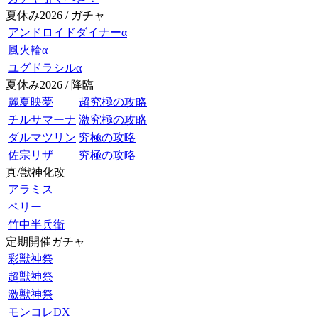
夏休み2026 / ガチャ
アンドロイドダイナーα
風火輪α
ユグドラシルα
夏休み2026 / 降臨
麗夏映夢
超究極の攻略
チルサマーナ
激究極の攻略
ダルマツリン
究極の攻略
佐宗リザ
究極の攻略
真/獣神化改
アラミス
ペリー
竹中半兵衛
定期開催ガチャ
彩獣神祭
超獣神祭
激獣神祭
モンコレDX