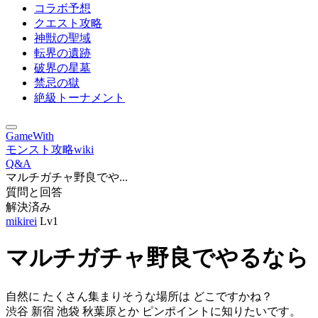
コラボ予想
クエスト攻略
神獣の聖域
転界の遺跡
破界の星墓
禁忌の獄
絶級トーナメント
GameWith
モンスト攻略wiki
Q&A
マルチガチャ野良でや...
質問と回答
解決済み
mikirei
Lv1
マルチガチャ野良でやるなら
自然に たくさん集まりそうな場所は どこですかね？
渋谷 新宿 池袋 秋葉原とか ピンポイントに知りたいです。