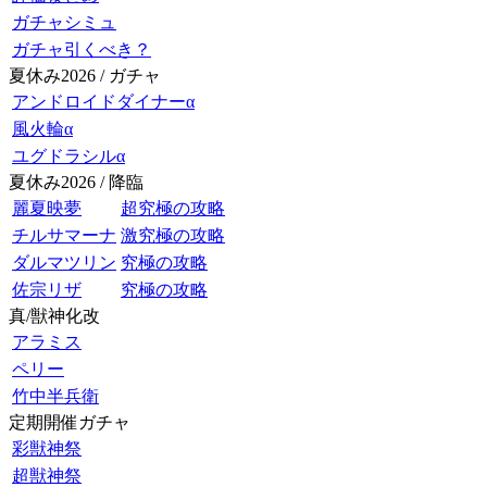
ガチャシミュ
ガチャ引くべき？
夏休み2026 / ガチャ
アンドロイドダイナーα
風火輪α
ユグドラシルα
夏休み2026 / 降臨
麗夏映夢
超究極の攻略
チルサマーナ
激究極の攻略
ダルマツリン
究極の攻略
佐宗リザ
究極の攻略
真/獣神化改
アラミス
ペリー
竹中半兵衛
定期開催ガチャ
彩獣神祭
超獣神祭