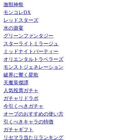
激獣神祭
モンコレDX
レッドスターズ
水の遊宴
グリーンファンタジー
スターライトミラージュ
ミッドナイトパーティー
オリエンタルトラベラーズ
モンストジェネレーション
破界に響く星歌
天魔英傑譚
人気投票ガチャ
ガチャリドラボ
今引くべきガチャ
オーブのおすすめの使い方
引くべきキャラの特徴
ガチャギフト
リセマラ当たりランキング