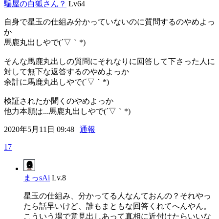
騙屋の白狐さん？
Lv64
自身で星玉の仕組み分かっていないのに質問するのやめよっ
か
馬鹿丸出しやで(´▽｀*)
そんな馬鹿丸出しの質問にそれなりに回答して下さった人に
対して無下な返答するのやめよっか
余計に馬鹿丸出しやで(´▽｀*)
検証されたか聞くのやめよっか
他力本願は...馬鹿丸出しやで(´▽｀*)
2020年5月11日 09:48 |
通報
17
まっsAi
Lv.8
星玉の仕組み、分かってる人なんておんの？それやっ
たら話早いけど、誰もまともな回答くれてへんやん。
こういう場で意見出しあって真相に近付けたらいいな