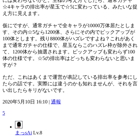
には変わらないかと。主様の考え方でしたら、通常ガチャ
☆4キャラの排出率が星玉で☆5に変わっている、みたいな捉
え方に見えます。
仮にですが、通常ガチャで全キャラが10000万体居たとしま
す、その内☆5なら1200体、さらにその内でピックアップが
100体とします。残り8800体がハズレですよね？これがあく
まで通常ガチャの仕様で、星玉ならこのハズレ枠が除外され
て、1200体から抽選されます。ピックアップも変わらず100
体の仕様です。☆5の排出率はどっちも変わらないと思いま
すが？
ただ、これはあくまで運営が表記している排出率を参考にし
たらの話です。実際には違うのかも知れませんが、それを言
い出したらキリがないです。
2020年5月10日 16:10 |
通報
5
まっsAi
Lv.8