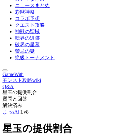
ニュースまとめ
彩獣神祭
コラボ予想
クエスト攻略
神獣の聖域
転界の遺跡
破界の星墓
禁忌の獄
絶級トーナメント
GameWith
モンスト攻略wiki
Q&A
星玉の提供割合
質問と回答
解決済み
まっsAi
Lv8
星玉の提供割合