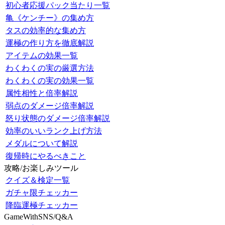
初心者応援パック当たり一覧
亀《ケンチー》の集め方
タスの効率的な集め方
運極の作り方を徹底解説
アイテムの効果一覧
わくわくの実の厳選方法
わくわくの実の効果一覧
属性相性と倍率解説
弱点のダメージ倍率解説
怒り状態のダメージ倍率解説
効率のいいランク上げ方法
メダルについて解説
復帰時にやるべきこと
攻略/お楽しみツール
クイズ＆検定一覧
ガチャ限チェッカー
降臨運極チェッカー
GameWithSNS/Q&A