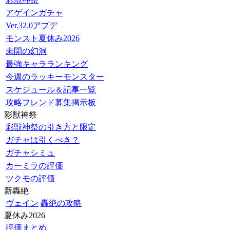
アゲインガチャ
Ver.32.0アプデ
モンスト夏休み2026
未開の幻洞
最強キャラランキング
今週のラッキーモンスター
スケジュール＆記事一覧
攻略フレンド募集掲示板
彩獣神祭
彩獣神祭の引き方と限定
ガチャは引くべき？
ガチャシミュ
カーミラの評価
ツクモの評価
新轟絶
ヴェイン
轟絶の攻略
夏休み2026
評価まとめ