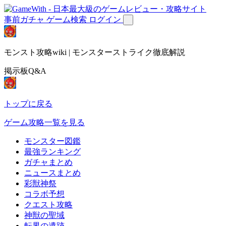
事前ガチャ
ゲーム検索
ログイン
モンスト攻略wiki | モンスターストライク徹底解説
掲示板Q&A
トップに戻る
ゲーム攻略一覧を見る
モンスター図鑑
最強ランキング
ガチャまとめ
ニュースまとめ
彩獣神祭
コラボ予想
クエスト攻略
神獣の聖域
転界の遺跡