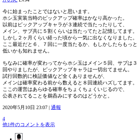
今に始まったことではないと思います。
ホシ玉実装当時のピックアップ確率はかなり高かった。
以前はピックアップキャラが３連続で当たったりして、
メイン、サブ共に５割くらいは当たってたと記憶してます。
しかし２ヶ月くらい経った頃から一気に出なくなりました。
ここ最近だと６、７回に一度当たるか、もしかしたらもっと
低いかも知れません。
ちなみに確率が変わってからホシ玉はメイン５回、サブは３
回やりましたが、ピックアップキャラは一切出てません。
試行回数的に検証価値など全くありませんが、
メインは確率変わる前から数えると８回連続ハズしてます。
ここの運営はあらゆる確率をちょくちょくいじるので、
公表されてることを鵜呑みにするのはどうかと。
2020年5月10日 23:07 |
通報
4
他1件のコメントを表示