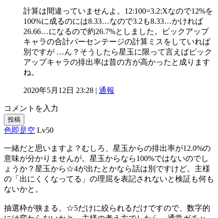
計算は間違っていませんよ。12:100=3.2:Xなので12%を
100%に成るのには8.33…なので3.2も8.33…かければ
26.66…になるので約26.7%としました。ピックアップ
キャラの合計パーセンテージの計算ミスをしていれば
別ですが …ん？そうしたら星玉に限って言えばピック
アップキャラの排出率は昔の方が高かったと成ります
ね。
2020年5月12日 23:28 |
通報
コメントを入力
投稿
色即是空
Lv50
一緒だと思いますよ？むしろ、星玉からの排出率が12.0%の
意味が分かりませんが。星玉からなら100%ではないのでし
ょうか？星玉から☆4が出たとかなら話は別ですけど。主様
の「出にくくなってる」の理屈を表記されないと検証も何も
ないかと。
抽選枠が狭まる、☆5だけに絞られるだけですので、数字的