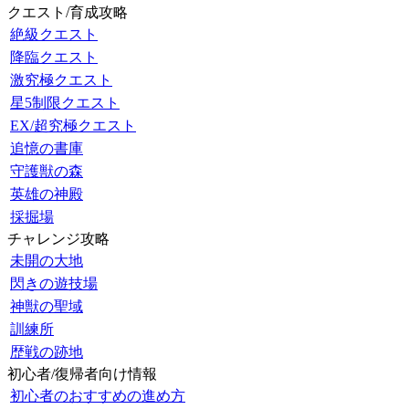
クエスト/育成攻略
絶級クエスト
降臨クエスト
激究極クエスト
星5制限クエスト
EX/超究極クエスト
追憶の書庫
守護獣の森
英雄の神殿
採掘場
チャレンジ攻略
未開の大地
閃きの遊技場
神獣の聖域
訓練所
歴戦の跡地
初心者/復帰者向け情報
初心者のおすすめの進め方