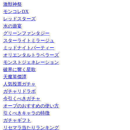
激獣神祭
モンコレDX
レッドスターズ
水の遊宴
グリーンファンタジー
スターライトミラージュ
ミッドナイトパーティー
オリエンタルトラベラーズ
モンストジェネレーション
破界に響く星歌
天魔英傑譚
人気投票ガチャ
ガチャリドラボ
今引くべきガチャ
オーブのおすすめの使い方
引くべきキャラの特徴
ガチャギフト
リセマラ当たりランキング