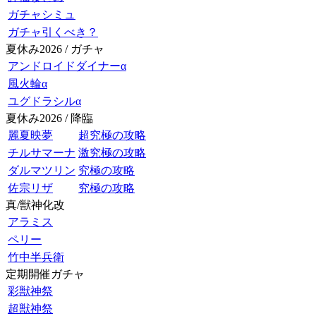
ガチャシミュ
ガチャ引くべき？
夏休み2026 / ガチャ
アンドロイドダイナーα
風火輪α
ユグドラシルα
夏休み2026 / 降臨
麗夏映夢
超究極の攻略
チルサマーナ
激究極の攻略
ダルマツリン
究極の攻略
佐宗リザ
究極の攻略
真/獣神化改
アラミス
ペリー
竹中半兵衛
定期開催ガチャ
彩獣神祭
超獣神祭