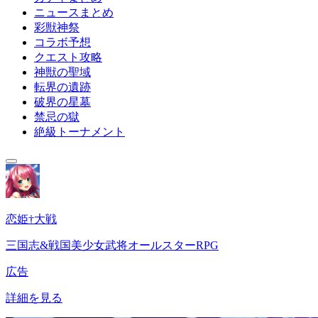
ニュースまとめ
彩獣神祭
コラボ予想
クエスト攻略
神獣の聖域
転界の遺跡
破界の星墓
禁忌の獄
絶級トーナメント
恋姫†大戦
三国志&戦国美少女武将オールスターRPG
広告
詳細を見る