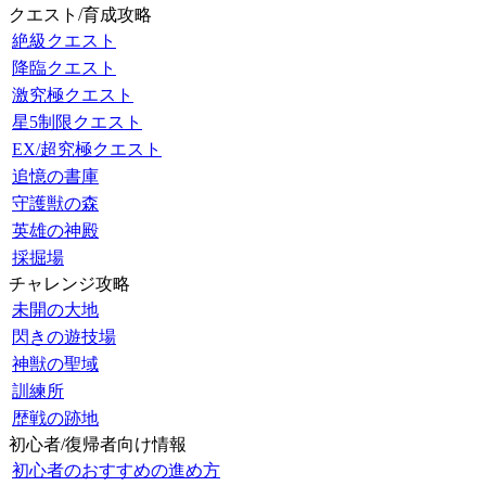
クエスト/育成攻略
絶級クエスト
降臨クエスト
激究極クエスト
星5制限クエスト
EX/超究極クエスト
追憶の書庫
守護獣の森
英雄の神殿
採掘場
チャレンジ攻略
未開の大地
閃きの遊技場
神獣の聖域
訓練所
歴戦の跡地
初心者/復帰者向け情報
初心者のおすすめの進め方