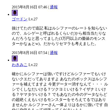
2015年8月16日 07:46 |
通報
ゴードン
Lv.27
抜けてたので追記 私はルシファーのレートを知らない
ので、ルシゲーと呼ばれるくらいだから相当当たりな
んだろうなと思ってました(3万円以上の価値のモンス
ターかなぁとw)。だからリセマラも考えました。
2015年8月16日 07:54 |
通報
わきみこ
Lv.22
確かにルシファーは強いですけどルシファーでもいけ
ないクエだってありますよ あなたのボックスはルシフ
ァーを補えてますよ 今更データー消すなんて・・・ ル
シでくしなだいける？ツクヨミいける？イザナミいけ
る？ヤマタケいける？ でもあなたの今のデータならど
の超絶くえもいけるモンスターをそろえてるではあり
ませんか ルシファーさん一体よりはるかに強いです 自
分に自信をもって頑張ってください＾＾