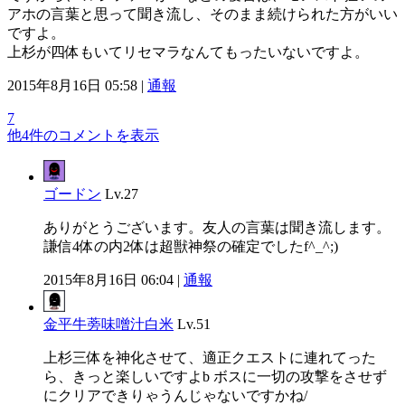
アホの言葉と思って聞き流し、そのまま続けられた方がいい
ですよ。
上杉が四体もいてリセマラなんてもったいないですよ。
2015年8月16日 05:58 |
通報
7
他4件のコメントを表示
ゴードン
Lv.27
ありがとうございます。友人の言葉は聞き流します。
謙信4体の内2体は超獣神祭の確定でしたf^_^;)
2015年8月16日 06:04 |
通報
金平牛蒡味噌汁白米
Lv.51
上杉三体を神化させて、適正クエストに連れてった
ら、きっと楽しいですよb ボスに一切の攻撃をさせず
にクリアできりゃうんじゃないですかね/