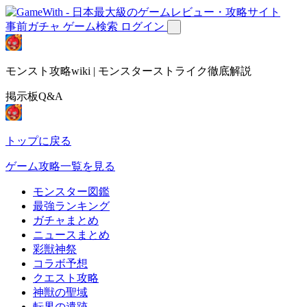
事前ガチャ
ゲーム検索
ログイン
モンスト攻略wiki | モンスターストライク徹底解説
掲示板Q&A
トップに戻る
ゲーム攻略一覧を見る
モンスター図鑑
最強ランキング
ガチャまとめ
ニュースまとめ
彩獣神祭
コラボ予想
クエスト攻略
神獣の聖域
転界の遺跡