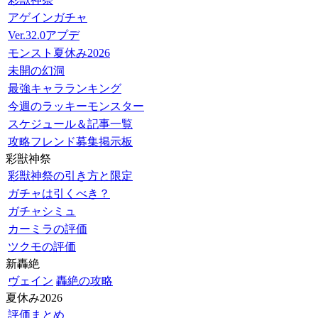
アゲインガチャ
Ver.32.0アプデ
モンスト夏休み2026
未開の幻洞
最強キャラランキング
今週のラッキーモンスター
スケジュール＆記事一覧
攻略フレンド募集掲示板
彩獣神祭
彩獣神祭の引き方と限定
ガチャは引くべき？
ガチャシミュ
カーミラの評価
ツクモの評価
新轟絶
ヴェイン
轟絶の攻略
夏休み2026
評価まとめ