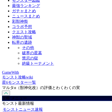
モンスター図鑑
最強ランキング
ガチャまとめ
ニュースまとめ
彩獣神祭
コラボ予想
クエスト攻略
神獣の聖域
転界の遺跡
その他
破界の星墓
禁忌の獄
絶級トーナメント
GameWith
モンスト攻略wiki
星6モンスター一覧
マルタα（獣神化改）の評価とわくわくの実
攻略 メニュー
モンスト最新情報
モンストニュース速報