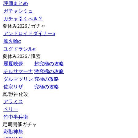
評価まとめ
ガチャシミュ
ガチャ引くべき？
夏休み2026 / ガチャ
アンドロイドダイナーα
風火輪α
ユグドラシルα
夏休み2026 / 降臨
麗夏映夢
超究極の攻略
チルサマーナ
激究極の攻略
ダルマツリン
究極の攻略
佐宗リザ
究極の攻略
真/獣神化改
アラミス
ペリー
竹中半兵衛
定期開催ガチャ
彩獣神祭