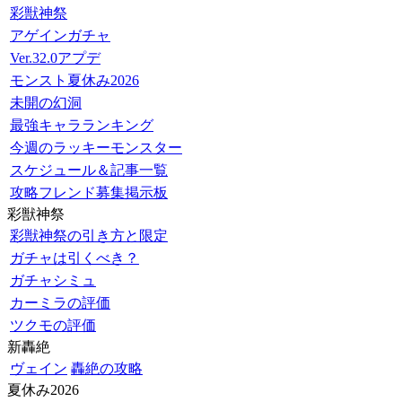
彩獣神祭
アゲインガチャ
Ver.32.0アプデ
モンスト夏休み2026
未開の幻洞
最強キャラランキング
今週のラッキーモンスター
スケジュール＆記事一覧
攻略フレンド募集掲示板
彩獣神祭
彩獣神祭の引き方と限定
ガチャは引くべき？
ガチャシミュ
カーミラの評価
ツクモの評価
新轟絶
ヴェイン
轟絶の攻略
夏休み2026