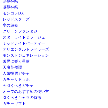
超獣神祭
激獣神祭
モンコレDX
レッドスターズ
水の遊宴
グリーンファンタジー
スターライトミラージュ
ミッドナイトパーティー
オリエンタルトラベラーズ
モンストジェネレーション
破界に響く星歌
天魔英傑譚
人気投票ガチャ
ガチャリドラボ
今引くべきガチャ
オーブのおすすめの使い方
引くべきキャラの特徴
ガチャギフト