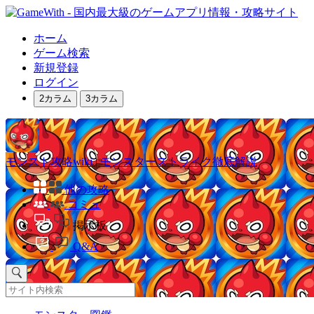
ホーム
ゲーム検索
新規登録
ログイン
2カラム
3カラム
モンスト攻略wiki | モンスターストライク徹底解説
他の攻略
コミュ
掲示板
Q&A