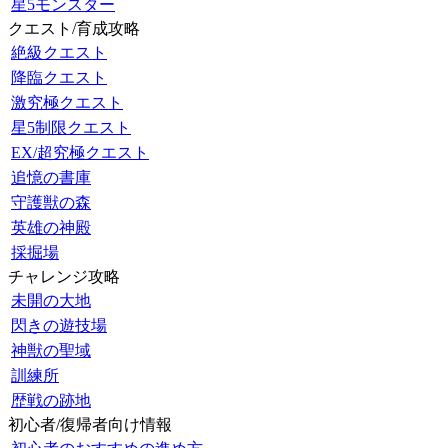
星5モンスター
クエスト/育成攻略
絶級クエスト
降臨クエスト
激究極クエスト
星5制限クエスト
EX/超究極クエスト
追憶の書庫
守護獣の森
英雄の神殿
採掘場
チャレンジ攻略
未開の大地
閃きの遊技場
神獣の聖域
訓練所
歴戦の跡地
初心者/復帰者向け情報