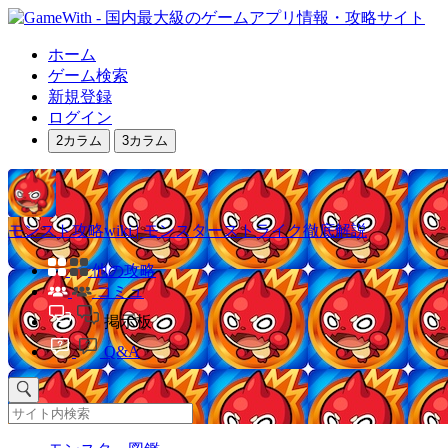
ホーム
ゲーム検索
新規登録
ログイン
2カラム
3カラム
モンスト攻略wiki | モンスターストライク徹底解説
他の攻略
コミュ
掲示板
Q&A