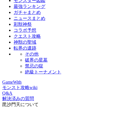
モンスター図鑑
最強ランキング
ガチャまとめ
ニュースまとめ
彩獣神祭
コラボ予想
クエスト攻略
神獣の聖域
転界の遺跡
その他
破界の星墓
禁忌の獄
絶級トーナメント
GameWith
モンスト攻略wiki
Q&A
解決済みの質問
毘沙門天について