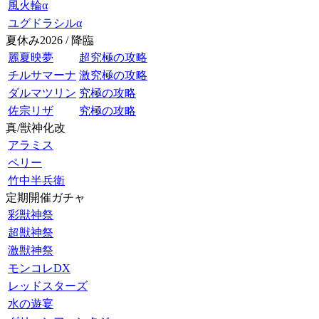
風火輪α
ユグドラシルα
夏休み2026 / 降臨
麗夏映夢
超究極の攻略
チルサマーナ
激究極の攻略
ダルマツリン
究極の攻略
佐宗リザ
究極の攻略
真/獣神化改
アラミス
ペリー
竹中半兵衛
定期開催ガチャ
彩獣神祭
超獣神祭
激獣神祭
モンコレDX
レッドスターズ
水の遊宴