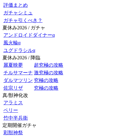
評価まとめ
ガチャシミュ
ガチャ引くべき？
夏休み2026 / ガチャ
アンドロイドダイナーα
風火輪α
ユグドラシルα
夏休み2026 / 降臨
麗夏映夢
超究極の攻略
チルサマーナ
激究極の攻略
ダルマツリン
究極の攻略
佐宗リザ
究極の攻略
真/獣神化改
アラミス
ペリー
竹中半兵衛
定期開催ガチャ
彩獣神祭