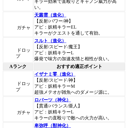
キラー効果で直殴りとキャノン威力が高
い。
天叢雲（進化）
【反射/パワー/神】
アビ：妖精キラーEL
ガチャ
キラーがクエストを通して有効。
スルト（進化）
【反射/スピード/魔王】
ドロッ
アビ：妖精キラーL
プ
爆発で味方の加速友情と相性が良い。
Aランク
おすすめ適正ポイント
イザナミ零（進化）
【反射/スピード/神】
ドロッ
アビ：妖精キラーM
プ
超強メテオが雑魚へのダメージ源に。
ロバーツ（神化）
【貫通/バランス/亜人】
アビ：妖精キラーL
ガチャ
キラーの直殴りで敵への火力が高い。
卑弥呼（獣神化）