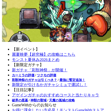
【新イベント】
麗夏映夢【超究極】の攻略はこちら
モンスト夏休み2026まとめ
【新限定ガチャ】
新ガチャ「彩獣神祭」が開催！
カーミラの評価
/
ツクモの評価
彩獣神祭のガチャは引くべき？
/
最強に暫定追加！
新限定が引けるかガチャシミュで運試し！
【注目記事】
アゲインガチャのおすすめコースと当たりキャラ
破界の星墓
/
神獣の聖域
/
天魔の孤城の攻略
GameWithからのお知らせ
お得に課金したい方必見！モンストGameWithストア