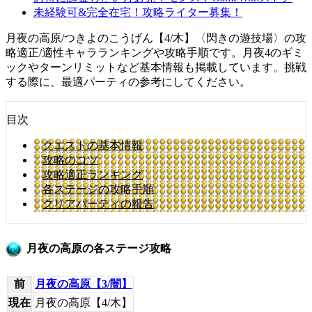
未経験可&完全在宅！攻略ライター募集！
月夜の高原/つきよのこうげん【4/木】〈閃きの遊技場〉の攻
略適正/適性キャラランキングや攻略手順です。月夜4のギミ
ックやターンリミットなど基本情報も掲載しています。挑戦
する際に、最適パーティの参考にしてください。
目次
クエストの基本情報
攻略のコツ
攻略適正ランキング
各ステージの攻略手順
クリアパーティの報告
月夜の高原の各ステージ攻略
前
月夜の高原【3/闇】
現在
月夜の高原【4/木】