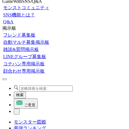
GameWithSNS/Q&A
モンストコミュニティ
SNS機能とは？
Q&A
掲示板
フレンド募集板
自動マルチ募集掲示板
雑談&質問掲示板
LINEグループ募集板
コテハン専用掲示板
顔合わせ専用掲示板
検索
ご意見
モンスター図鑑
最強ランキング