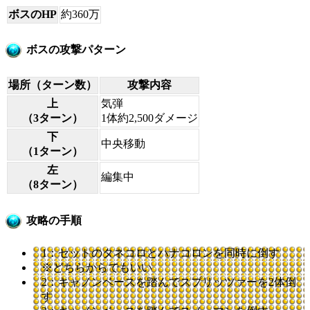
ボスのHP
約360万
ボスの攻撃パターン
場所（ターン数）
攻撃内容
上
気弾
（3ターン）
1体約2,500ダメージ
下
中央移動
（1ターン）
左
編集中
（8ターン）
攻略の手順
1：セットのタネコロとハナコロンを同時に倒す
※どちらからでもいい
2：キャノンベースを踏んでスプリッツァーを2体倒
す