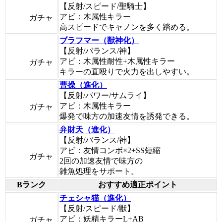
【反射/スピード/聖騎士】
アビ：木属性キラー
ガチャ
高スピードでキャノンを多く踏める。
ブラフマー（獣神化）
【反射/バランス/神】
アビ：木属性耐性+木属性キラー
ガチャ
キラーの直殴りで火力を出しやすい。
曹操（進化）
【反射/パワー/サムライ】
アビ：木属性キラー
ガチャ
爆発で味方の加速友情を誘発できる。
弁財天（進化）
【反射/バランス/神】
アビ：友情コンボ×2+SS短縮
ガチャ
2回の加速友情で味方の
雑魚処理をサポート。
Bランク
おすすめ適正ポイント
チェシャ猫（進化）
【反射/スピード/獣】
アビ：妖精キラーL+AB
ガチャ