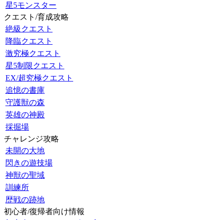
星5モンスター
クエスト/育成攻略
絶級クエスト
降臨クエスト
激究極クエスト
星5制限クエスト
EX/超究極クエスト
追憶の書庫
守護獣の森
英雄の神殿
採掘場
チャレンジ攻略
未開の大地
閃きの遊技場
神獣の聖域
訓練所
歴戦の跡地
初心者/復帰者向け情報