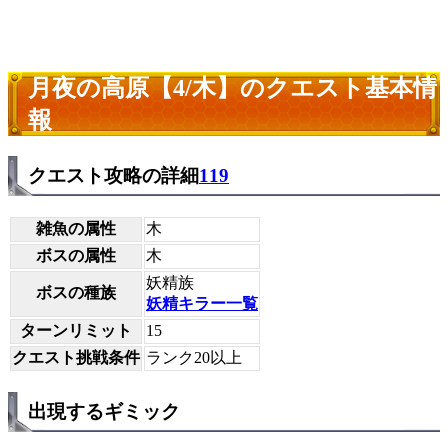
月夜の高原【4/木】のクエスト基本情
報
クエスト攻略の詳細
119
雑魚の属性
木
ボスの属性
木
妖精族
ボスの種族
妖精キラー一覧
ターンリミット
15
クエスト挑戦条件
ランク20以上
出現するギミック