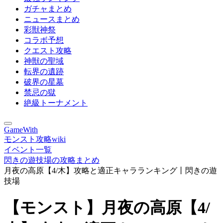
ガチャまとめ
ニュースまとめ
彩獣神祭
コラボ予想
クエスト攻略
神獣の聖域
転界の遺跡
破界の星墓
禁忌の獄
絶級トーナメント
GameWith
モンスト攻略wiki
イベント一覧
閃きの遊技場の攻略まとめ
月夜の高原【4/木】攻略と適正キャラランキング丨閃きの遊
技場
【モンスト】月夜の高原【4/