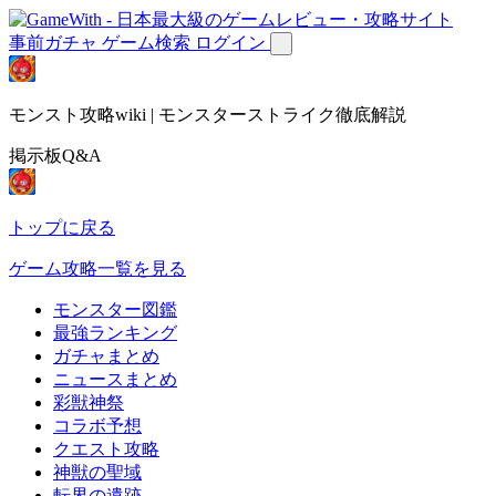
事前ガチャ
ゲーム検索
ログイン
モンスト攻略wiki | モンスターストライク徹底解説
掲示板Q&A
トップに戻る
ゲーム攻略一覧を見る
モンスター図鑑
最強ランキング
ガチャまとめ
ニュースまとめ
彩獣神祭
コラボ予想
クエスト攻略
神獣の聖域
転界の遺跡