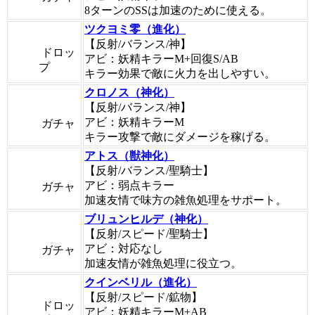
8ターンのSSは加速のために使える。
ツクヨミ零（進化）
【反射/バランス/神】
ドロッ
アビ：妖精キラーM+回復S/AB
プ
キラー効果で敵に火力を出しやすい。
クロノス（神化）
【反射/バランス/神】
アビ：妖精キラーM
ガチャ
キラー攻撃で敵にダメージを稼げる。
アトス（獣神化）
【反射/バランス/聖騎士】
アビ：弱点キラー
ガチャ
加速友情で味方の雑魚処理をサポート。
ブリュンヒルデ（神化）
【反射/スピード/聖騎士】
アビ：対応なし
ガチャ
加速友情が雑魚処理に役立つ。
クインベリル（進化）
【反射/スピード/鉱物】
ドロッ
アビ：妖精キラーM+AB