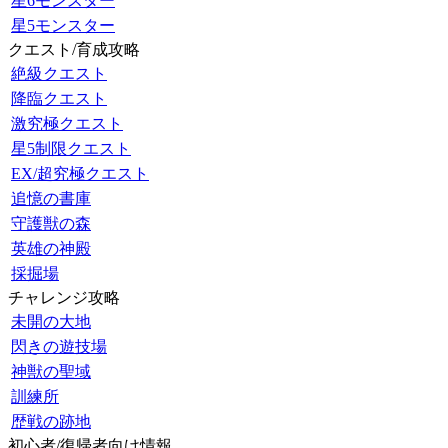
星6モンスター
星5モンスター
クエスト/育成攻略
絶級クエスト
降臨クエスト
激究極クエスト
星5制限クエスト
EX/超究極クエスト
追憶の書庫
守護獣の森
英雄の神殿
採掘場
チャレンジ攻略
未開の大地
閃きの遊技場
神獣の聖域
訓練所
歴戦の跡地
初心者/復帰者向け情報