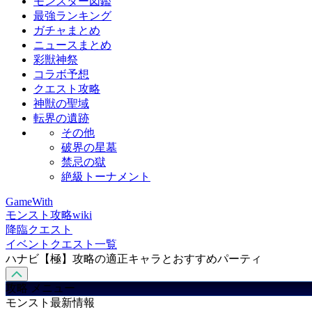
モンスター図鑑
最強ランキング
ガチャまとめ
ニュースまとめ
彩獣神祭
コラボ予想
クエスト攻略
神獣の聖域
転界の遺跡
その他
破界の星墓
禁忌の獄
絶級トーナメント
GameWith
モンスト攻略wiki
降臨クエスト
イベントクエスト一覧
ハナビ【極】攻略の適正キャラとおすすめパーティ
攻略 メニュー
モンスト最新情報