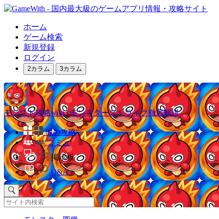
ホーム
ゲーム検索
新規登録
ログイン
2カラム
3カラム
モンスト攻略wiki | モンスターストライク徹底解説
他の攻略
コミュ
掲示板
Q&A