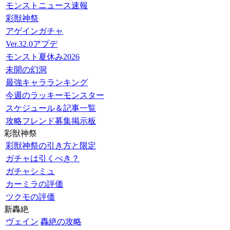
モンストニュース速報
彩獣神祭
アゲインガチャ
Ver.32.0アプデ
モンスト夏休み2026
未開の幻洞
最強キャラランキング
今週のラッキーモンスター
スケジュール＆記事一覧
攻略フレンド募集掲示板
彩獣神祭
彩獣神祭の引き方と限定
ガチャは引くべき？
ガチャシミュ
カーミラの評価
ツクモの評価
新轟絶
ヴェイン
轟絶の攻略