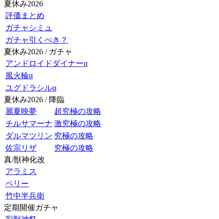
夏休み2026
評価まとめ
ガチャシミュ
ガチャ引くべき？
夏休み2026 / ガチャ
アンドロイドダイナーα
風火輪α
ユグドラシルα
夏休み2026 / 降臨
麗夏映夢
超究極の攻略
チルサマーナ
激究極の攻略
ダルマツリン
究極の攻略
佐宗リザ
究極の攻略
真/獣神化改
アラミス
ペリー
竹中半兵衛
定期開催ガチャ