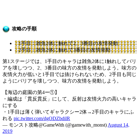
攻略の手順
1手目：雑魚2体に触れて2、3番目の友情発動
2手目：雑魚2体に触れて3番目の友情発動
第1ステージでは、1手目のキャラは雑魚2体に1触れしてバリ
アを壊しつつ、2、3番目の味方の友情を発動しよう。味方の
友情火力が低いと1手目では抜けられないため、2手目も同じ
ようにバリアを壊しつつ、味方の友情を発動しよう。
【海辺の庭園の第4ー①】
・編成は「貫反貫反」にして、反射は友情火力の高いキャラ
にする
・1手目は薄く弾いてギャラクシー2体→2手目のキャラにふ
れる
pic.twitter.com/dgODZbdilR
— モンスト攻略@GameWith (@gamewith_monst)
August 14,
2019