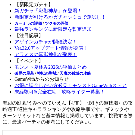
【新限定ガチャ】
新ガチャ「彩獣神祭」が登場！
新限定が引けるかガチャシミュで運試し！
カーミラの評価
/
ツクモの評価
最強ランキングに新限定を暫定追加！
【注目記事】
アゲインガチャが開催決定！
Ver.32.0アップデート情報が発表！
アラミスの真獣神化が発表！
【イベント】
モンスト夏休み2026の評価まとめ
破界の星墓
/
神獣の聖域
/
天魔の孤城の攻略
GameWithからのお知らせ
お得に課金したい方必見！モンストGameWithストア
未経験可&完全在宅！攻略ライター募集！
海辺の庭園/うみべのていえん【4/闇】〈閃きの遊技場〉の攻
略適正/適性キャラランキングや攻略手順です。ギミックや
ターンリミットなど基本情報も掲載しています。挑戦する際
に、最適パーティの参考にしてください。