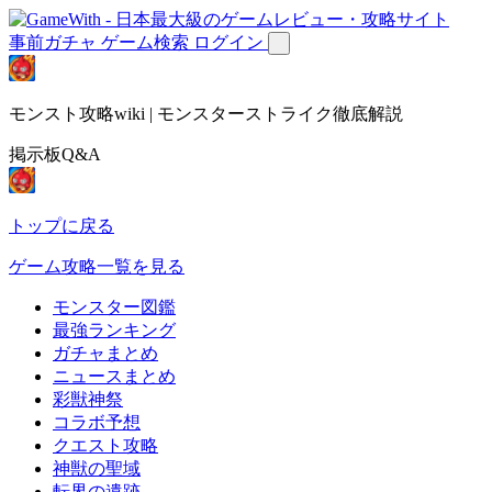
事前ガチャ
ゲーム検索
ログイン
モンスト攻略wiki | モンスターストライク徹底解説
掲示板Q&A
トップに戻る
ゲーム攻略一覧を見る
モンスター図鑑
最強ランキング
ガチャまとめ
ニュースまとめ
彩獣神祭
コラボ予想
クエスト攻略
神獣の聖域
転界の遺跡