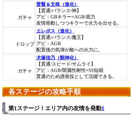
普賢＆文殊（進化）
【貫通/バランス/神】
アビ：GBキラー+AGB/底力
ガチャ
友情発動しつつキラーで火力を出せる。
エレボス（進化）
【貫通/バランス/魔王】
アビ：AGB
ドロップ
配置後の気弾が敵への火力に。
犬塚信乃（獣神化）
【貫通/スピード/サムライ】
アビ：AGB/闇属性耐性+SS短縮
ガチャ
貫通のため誘発役として活躍できる。
各ステージの攻略手順
第1ステージ！エリア内の友情を発動
1