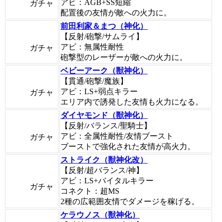
アビ：AGB+SS短縮
ガチャ
配置後の友情が敵への火力に。
前田利家＆まつ（神化）
【反射/砲撃/サムライ】
アビ：無属性耐性
ガチャ
砲撃型のレーザーが敵への火力に。
ベビーアーク（獣神化）
【貫通/砲撃/魔族】
アビ：LS+弱点キラー
ガチャ
エリア内で誘発した友情も火力になる。
ダイヤモンド（獣神化）
【反射/バランス/聖騎士】
アビ：全属性耐性/友情ブースト
ガチャ
ブーストで強化された友情が高火力。
ストライク（獣神化改）
【反射/超バランス/神】
アビ：LS+バイタルキラー
ガチャ
コネクト：超MS
2種の広範囲友情でダメージを稼げる。
ケラウノス（獣神化）