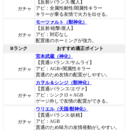
【反射/バランス/魔人】
アビ：全属性耐性/闇属性キラー
ガチャ
キラーが乗る友情で火力を出せる。
モーツァルト（獣神化）
【反射/砲撃/亜人】
アビ：対応なし
ガチャ
配置後のホーミングが強力。
Bランク
おすすめ適正ポイント
宮本武蔵（神化）
【貫通/バランス/サムライ】
アビ：AGB+闇属性キラー
ガチャ
貫通のため友情の配置がしやすい。
カヲル＆シンジ（獣神化）
【貫通/バランス/エヴァ】
アビ：シンクロ＋AGB
ガチャ
ゲージ外しで友情の配置ができる。
ウリエル（天国/獣神化）
【貫通/バランス/妖精】
アビ：AGB
ガチャ
貫通のため味方の友情発動がしやすい。