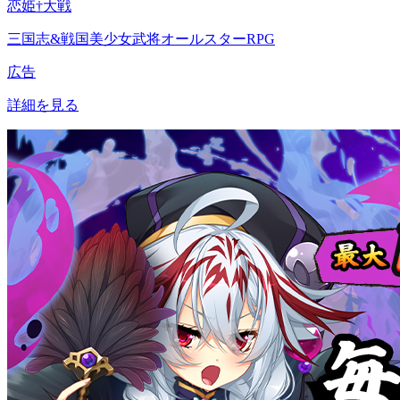
恋姫†大戦
三国志&戦国美少女武将オールスターRPG
広告
詳細を見る