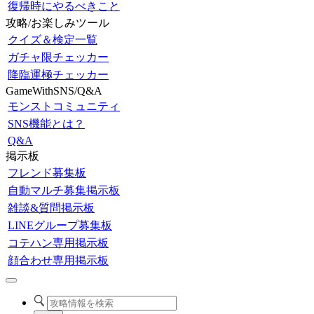
復帰時にやるべきこと
攻略/お楽しみツール
クイズ＆検定一覧
ガチャ限チェッカー
降臨運極チェッカー
GameWithSNS/Q&A
モンストコミュニティ
SNS機能とは？
Q&A
掲示板
フレンド募集板
自動マルチ募集掲示板
雑談&質問掲示板
LINEグループ募集板
コテハン専用掲示板
顔合わせ専用掲示板