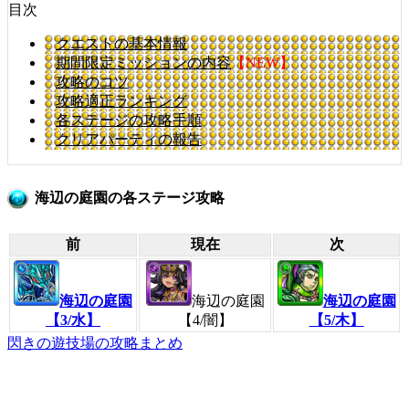
目次
クエストの基本情報
期間限定ミッションの内容
【NEW】
攻略のコツ
攻略適正ランキング
各ステージの攻略手順
クリアパーティの報告
海辺の庭園の各ステージ攻略
前
現在
次
海辺の庭園
海辺の庭園
海辺の庭園
【3/水】
【4/闇】
【5/木】
閃きの遊技場の攻略まとめ