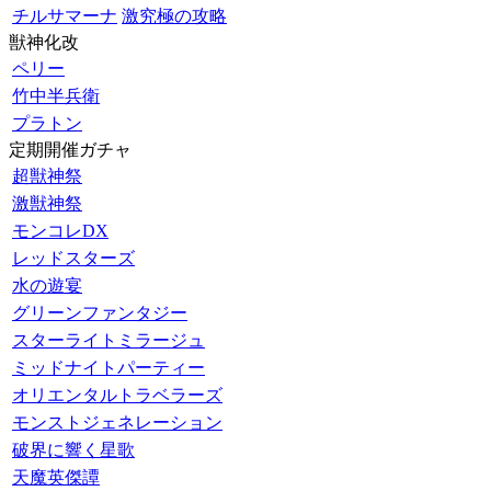
チルサマーナ
激究極の攻略
獣神化改
ペリー
竹中半兵衛
プラトン
定期開催ガチャ
超獣神祭
激獣神祭
モンコレDX
レッドスターズ
水の遊宴
グリーンファンタジー
スターライトミラージュ
ミッドナイトパーティー
オリエンタルトラベラーズ
モンストジェネレーション
破界に響く星歌
天魔英傑譚