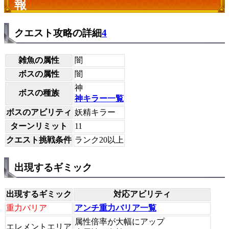
報
クエスト攻略の詳細
4
雑魚の属性
闇
ボスの属性
闇
神
ボスの種族
神キラー一覧
ボスのアビリティ
妖精キラー
ターンリミット
11
クエスト挑戦条件
ランク20以上
出現するギミック
出現するギミック
対応アビリティ
重力バリア
アンチ重力バリア一覧
属性倍率が大幅にアップ
エレメントエリア