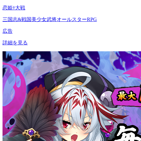
恋姫†大戦
三国志&戦国美少女武将オールスターRPG
広告
詳細を見る