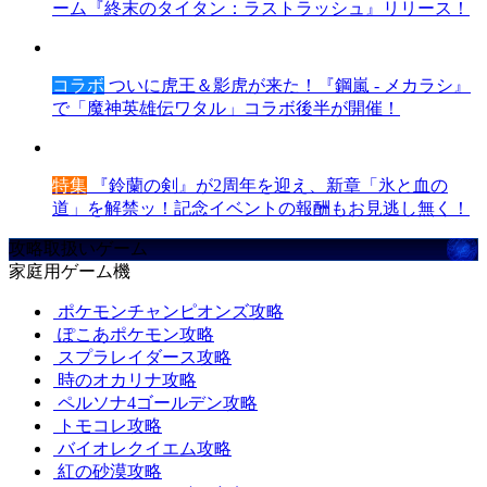
ーム『終末のタイタン：ラストラッシュ』リリース！
コラボ
ついに虎王＆影虎が来た！『鋼嵐 - メカラシ』
で「魔神英雄伝ワタル」コラボ後半が開催！
特集
『鈴蘭の剣』が2周年を迎え、新章「氷と血の
道」を解禁ッ！記念イベントの報酬もお見逃し無く！
攻略取扱いゲーム
家庭用ゲーム機
ポケモンチャンピオンズ攻略
ぽこあポケモン攻略
スプラレイダース攻略
時のオカリナ攻略
ペルソナ4ゴールデン攻略
トモコレ攻略
バイオレクイエム攻略
紅の砂漠攻略