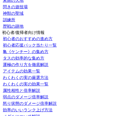
未開の大地
閃きの遊技場
神獣の聖域
訓練所
歴戦の跡地
初心者/復帰者向け情報
初心者のおすすめの進め方
初心者応援パック当たり一覧
亀《ケンチー》の集め方
タスの効率的な集め方
運極の作り方を徹底解説
アイテムの効果一覧
わくわくの実の厳選方法
わくわくの実の効果一覧
属性相性と倍率解説
弱点のダメージ倍率解説
怒り状態のダメージ倍率解説
効率のいいランク上げ方法