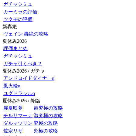
ガチャシミュ
カーミラの評価
ツクモの評価
新轟絶
ヴェイン
轟絶の攻略
夏休み2026
評価まとめ
ガチャシミュ
ガチャ引くべき？
夏休み2026 / ガチャ
アンドロイドダイナーα
風火輪α
ユグドラシルα
夏休み2026 / 降臨
麗夏映夢
超究極の攻略
チルサマーナ
激究極の攻略
ダルマツリン
究極の攻略
佐宗リザ
究極の攻略